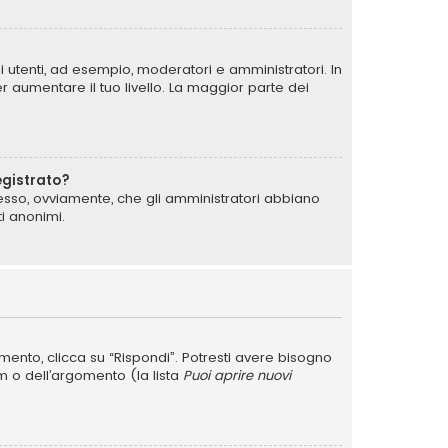
i utenti, ad esempio, moderatori e amministratori. In
 aumentare il tuo livello. La maggior parte dei
egistrato?
messo, ovviamente, che gli amministratori abbiano
i anonimi.
nto, clicca su “Rispondi”. Potresti avere bisogno
um o dell’argomento (la lista
Puoi aprire nuovi