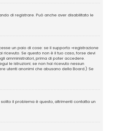
ando di registrare. Può anche aver disabilitato le
esse un paio di cose: se il supporto «registrazione
ai ricevuto. Se questo non è il tuo caso, forse devi
agli amministratori, prima di poter accedere.
segui le istruzioni; se non hai ricevuto nessun
i avere utenti anonimi che abusano della Board.) Se
olito il problema è questo, altrimenti contatta un