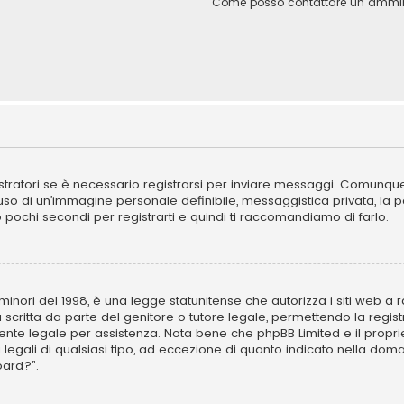
Come posso contattare un ammini
ratori se è necessario registrarsi per inviare messaggi. Comunque, 
l’uso di un’immagine personale definibile, messaggistica privata, la 
ano pochi secondi per registrarti e quindi ti raccomandiamo di farlo.
inori del 1998, è una legge statunitense che autorizza i siti web a ra
 scritta da parte del genitore o tutore legale, permettendo la regist
ulente legale per assistenza. Nota bene che phpBB Limited e il propr
i legali di qualsiasi tipo, ad eccezione di quanto indicato nella d
oard?”.