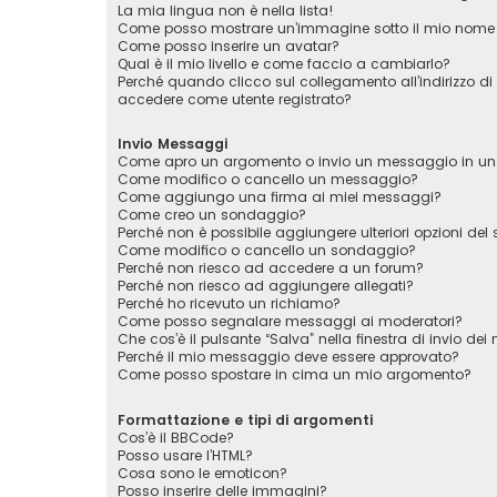
La mia lingua non è nella lista!
Come posso mostrare un’immagine sotto il mio nome 
Come posso inserire un avatar?
Qual è il mio livello e come faccio a cambiarlo?
Perché quando clicco sul collegamento all’indirizzo di
accedere come utente registrato?
Invio Messaggi
Come apro un argomento o invio un messaggio in un
Come modifico o cancello un messaggio?
Come aggiungo una firma ai miei messaggi?
Come creo un sondaggio?
Perché non è possibile aggiungere ulteriori opzioni de
Come modifico o cancello un sondaggio?
Perché non riesco ad accedere a un forum?
Perché non riesco ad aggiungere allegati?
Perché ho ricevuto un richiamo?
Come posso segnalare messaggi ai moderatori?
Che cos’è il pulsante “Salva” nella finestra di invio de
Perché il mio messaggio deve essere approvato?
Come posso spostare in cima un mio argomento?
Formattazione e tipi di argomenti
Cos’è il BBCode?
Posso usare l’HTML?
Cosa sono le emoticon?
Posso inserire delle immagini?