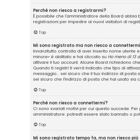
Perché non riesco a registrarmi?
È possibile che l’amministratore della Board abbia b
registrazioni per impedire ai nuovi visitatori di reg
Top
Mi sono registrato ma non riesco a connettermi
Innanzitutto controlla di aver inserito nome utente
minore» è abilitato e hai cliccato su
Ho meno di 13 a
attivare il tuo account. Alcune Board richiedono che
Quando ti registri ti verrà indicato che tipo di attiv
messaggio... sei sicuro che il tuo indirizzo di posta
sei sicuro che l’indirizzo di posta che hai usato sia
Top
Perché non riesco a connettermi?
Ci sono svariati motivi per cui questo succede. Per 
amministratore: potresti essere stato bannato o po
Top
Mi sono registrato tempo fa, ma non riesco più