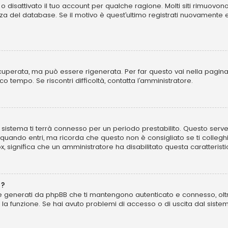
o disattivato il tuo account per qualche ragione. Molti siti rimuovo
za del database. Se il motivo è quest’ultimo registrati nuovamente 
perata, ma può essere rigenerata. Per far questo vai nella pagina
poco tempo. Se riscontri difficoltà, contatta l’amministratore.
 il sistema ti terrà connesso per un periodo prestabilito. Questo se
uando entri, ma ricorda che questo non è consigliato se ti colleghi 
ox, significa che un amministratore ha disabilitato questa caratteristi
”?
kie generati da phpBB che ti mantengono autenticato e connesso, olt
to la funzione. Se hai avuto problemi di accesso o di uscita dal sist