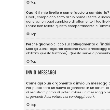
Top
Qual è il mio livello e come faccio a cambiarlo?
I livelli, compaiono sotto al tuo nome utente, e ind
genere, non puoi cambiare direttamente il tuo livel
Forum non tollera questo comportamento e l’ammin
Top
Perché quando clicco sul collegamento all’indir
Solo gli utenti registrati possono inviare messaggi 
abilitato questa funzione). Questo serve a prevenir
Top
Invio Messaggi
Come apro un argomento o invio un messaggio
Per pubblicare un nuovo argomento in un forum, cli
di registrarti prima di poter inviare un messaggio: l
argomenti
,
Puoi votare nei sondaggi
, ecc.).
Top