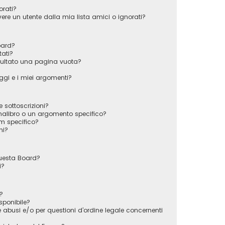
orati?
e un utente dalla mia lista amici o ignorati?
oard?
tati?
sultato una pagina vuota?
gi e i miei argomenti?
e sottoscrizioni?
alibro o un argomento specifico?
m specifico?
ni?
questa Board?
i?
?
sponibile?
 abusi e/o per questioni d’ordine legale concernenti