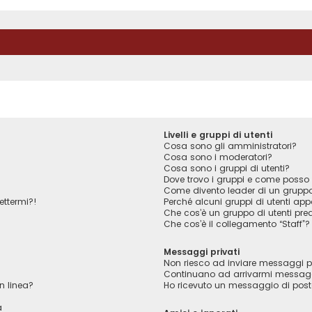
Livelli e gruppi di utenti
Cosa sono gli amministratori?
Cosa sono i moderatori?
Cosa sono i gruppi di utenti?
Dove trovo i gruppi e come posso f
Come divento leader di un grupp
ettermi?!
Perché alcuni gruppi di utenti appa
Che cos’è un gruppo di utenti pred
Che cos’è il collegamento “Staff”?
Messaggi privati
Non riesco ad inviare messaggi pr
Continuano ad arrivarmi messaggi 
n linea?
Ho ricevuto un messaggio di pos
a