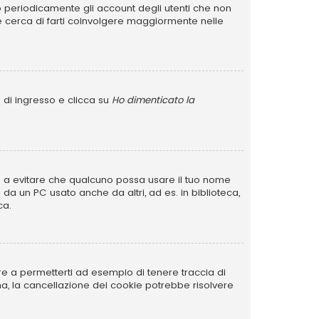
no periodicamente gli account degli utenti che non
e cerca di farti coinvolgere maggiormente nelle
 di ingresso e clicca su
Ho dimenticato la
rve a evitare che qualcuno possa usare il tuo nome
da un PC usato anche da altri, ad es. in biblioteca,
ca.
re a permetterti ad esempio di tenere traccia di
ema, la cancellazione dei cookie potrebbe risolvere