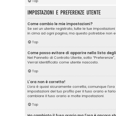
Top
Impostazioni e preferenze utente
Come cambio le mie impostazioni?
Se sei un utente registrato, tutte le tue impostazio
in cima ad ogni pagina, ma questo potrebbe non ess
Top
Come posso evitare di apparire nella lista degli 
Nel Pannello di Controllo Utente, sotto “Preferenze”, 
Verrai identificato come utente nascosto.
Top
L’ora non è corretta!
L’ora è quasi sicuramente corretta, comunque l’ora 
impostazioni del tuo profilo per il fuso orario e far
cambiare il fuso orario e molte impostazioni.
Top
Ho cambiato il fuso orario ma l’ora è ancora s