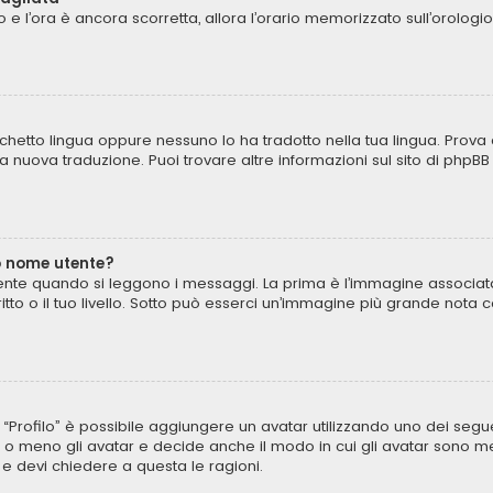
to e l’ora è ancora scorretta, allora l’orario memorizzato sull’orologi
chetto lingua oppure nessuno lo ha tradotto nella tua lingua. Prova 
una nuova traduzione. Puoi trovare altre informazioni sul sito di phpB
o nome utente?
te quando si leggono i messaggi. La prima è l’immagine associata 
critto o il tuo livello. Sotto può esserci un’immagine più grande not
to “Profilo” è possibile aggiungere un avatar utilizzando uno dei seg
 o meno gli avatar e decide anche il modo in cui gli avatar sono mes
 e devi chiedere a questa le ragioni.