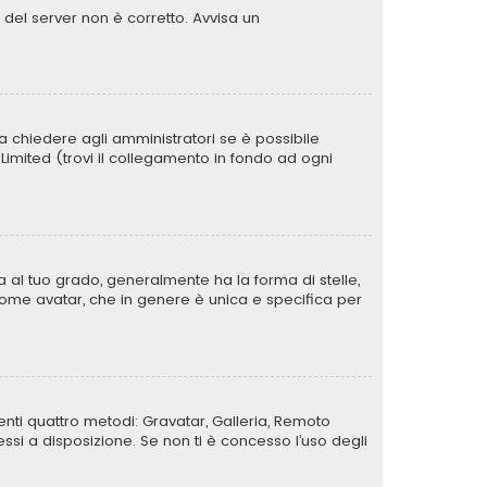
o del server non è corretto. Avvisa un
a chiedere agli amministratori se è possibile
B Limited (trovi il collegamento in fondo ad ogni
al tuo grado, generalmente ha la forma di stelle,
a come avatar, che in genere è unica e specifica per
uenti quattro metodi: Gravatar, Galleria, Remoto
si a disposizione. Se non ti è concesso l’uso degli