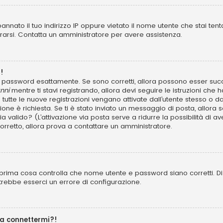
annato il tuo indirizzo IP oppure vietato il nome utente che stai tent
istrarsi. Contatta un amministratore per avere assistenza.
!
 e password esattamente. Se sono corretti, allora possono esser succ
nni
mentre ti stavi registrando, allora devi seguire le istruzioni che h
 tutte le nuove registrazioni vengano attivate dall’utente stesso o d
azione è richiesta. Se ti è stato inviato un messaggio di posta, allora 
 sia valido? (L’attivazione via posta serve a ridurre la possibilità d
 corretto, allora prova a contattare un amministratore.
prima cosa controlla che nome utente e password siano corretti. Di s
trebbe esserci un errore di configurazione.
 a connettermi?!