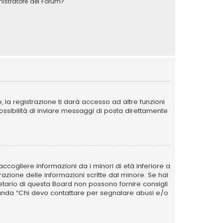
stratore del Forum?
la registrazione ti darà accesso ad altre funzioni
possibilità di inviare messaggi di posta direttamente
ccogliere informazioni da i minori di età inferiore a
razione delle informazioni scritte dal minore. Se hai
ietario di questa Board non possono fornire consigli
omanda “Chi devo contattare per segnalare abusi e/o