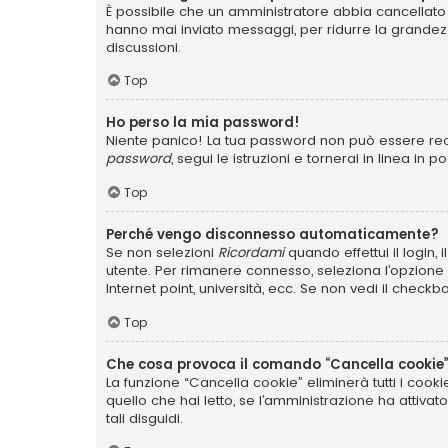
È possibile che un amministratore abbia cancellato 
hanno mai inviato messaggi, per ridurre la grandez
discussioni.
Top
Ho perso la mia password!
Niente panico! La tua password non può essere recu
password
, segui le istruzioni e tornerai in linea in 
Top
Perché vengo disconnesso automaticamente?
Se non selezioni
Ricordami
quando effettui il login,
utente. Per rimanere connesso, seleziona l’opzione q
Internet point, università, ecc. Se non vedi il checkb
Top
Che cosa provoca il comando “Cancella cookie
La funzione “Cancella cookie” eliminerà tutti i coo
quello che hai letto, se l’amministrazione ha attiva
tali disguidi.