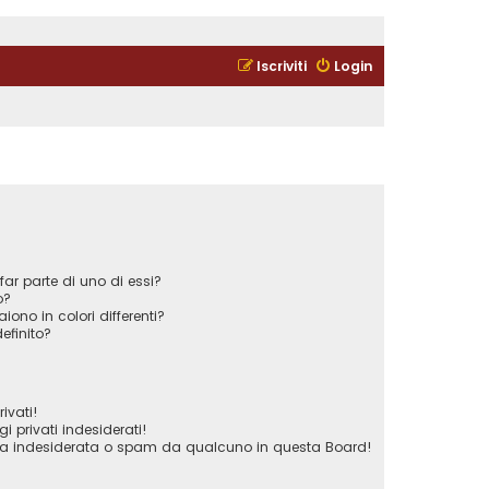
Iscriviti
Login
ar parte di uno di essi?
o?
iono in colori differenti?
efinito?
ivati!
privati indesiderati!
ta indesiderata o spam da qualcuno in questa Board!