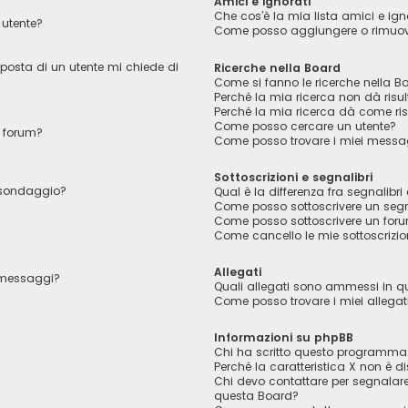
Amici e ignorati
Che cos’è la mia lista amici e ign
utente?
Come posso aggiungere o rimuover
 posta di un utente mi chiede di
Ricerche nella Board
Come si fanno le ricerche nella B
Perché la mia ricerca non dà risul
Perché la mia ricerca dà come ri
Come posso cercare un utente?
 forum?
Come posso trovare i miei messag
Sottoscrizioni e segnalibri
l sondaggio?
Qual è la differenza fra segnalibri 
Come posso sottoscrivere un segn
Come posso sottoscrivere un foru
Come cancello le mie sottoscrizio
Allegati
i messaggi?
Quali allegati sono ammessi in 
Come posso trovare i miei allegat
Informazioni su phpBB
Chi ha scritto questo programma
Perché la caratteristica X non è di
Chi devo contattare per segnalare
questa Board?