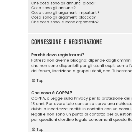
Che cosa sono gli annunci globali?
Cosa sono gli annunci?
Cosa sono gli argomenti importanti?
Cosa sono gli argomenti bloccati?
Che cosa sono le icone argomento?
Connessione e registrazione
Perché devo registrarmi?
Potresti non averne bisogno: dipende dagli amminist
che non sono disponibili per gli utenti ospiti come 
dal forum, l’iscrizione a gruppi utenti, ecc. Ti bast
Top
Che cosa è COPPA?
COPPA, o Legge sulla Privacy per la protezione dei m
13 anni. Per avere tale consenso serve una richiesta
dubbi o incertezze, mettiti in contatto con un cons
legali e non sono un punto di contatto per question
per questioni d’ordine legale concernenti questa B
Top