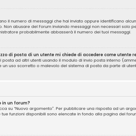
icano il numero di messaggi che hai inviato oppure identificano alcun
lo. Non abusare del Forum inviando messaggi non necessari solo per
istratore probabilmente abbasserà il numero dei tuoi messaggi.
izzo di posta di un utente mi chiede di accedere come utente r
di posta ad altri utenti usando il modulo di invio posta interno (am
e un uso scorretto o malevolo del sistema di posta da parte di utent
 in un forum?
cca su “Nuovo argomento”. Per pubblicare una risposta ad un argome
e tue funzioni disponibili sono elencate in fondo alla pagina del for