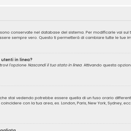
ni sono conservate nel database del sistema. Per modificarle vai sul
ere sempre vero. Questo ti permetterà di cambiare tutte le tue im
utenti in linea?
trovi l’opzione
Nascondi il tuo stato in linea
. Attivando questa opzione
che stai vedendo potrebbe essere quella di un fuso orario different
lo coincidere con la tua area, es. London, Paris, New York, Sydney, ecc
bagliata