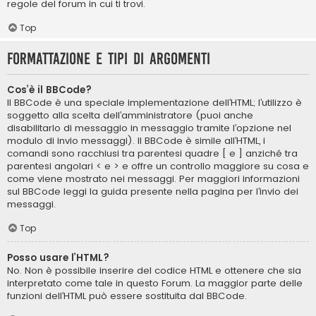
regole del forum in cui ti trovi.
Top
Formattazione e tipi di argomenti
Cos’è il BBCode?
Il BBCode è una speciale implementazione dell’HTML; l’utilizzo è
soggetto alla scelta dell’amministratore (puoi anche
disabilitarlo di messaggio in messaggio tramite l’opzione nel
modulo di invio messaggi). Il BBCode è simile all’HTML, i
comandi sono racchiusi tra parentesi quadre [ e ] anziché tra
parentesi angolari < e > e offre un controllo maggiore su cosa e
come viene mostrato nei messaggi. Per maggiori informazioni
sul BBCode leggi la guida presente nella pagina per l’invio dei
messaggi.
Top
Posso usare l’HTML?
No. Non è possibile inserire del codice HTML e ottenere che sia
interpretato come tale in questo Forum. La maggior parte delle
funzioni dell’HTML può essere sostituita dal BBCode.