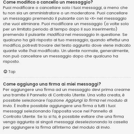
Come modifico o cancello un messaggio?
Puoi modificare o cancellare solo i tuoi messaggi, a meno che
tu non sia un amministratore o un moderatore. Puoi cancellare
un messaggio premendo il pulsante con la «X» nel messaggio
che vuoi eliminare. Puoi modificare un messaggio (a volte solo
per un limitato periodo di tempo dopo il suo inserimento)
premendo il pulsante
modifica
nel messaggio in questione. Se
qualcuno ha già risposto al tuo messaggio, quando effettui una
modifica, potresti trovare del testo aggiunto dove viene indicato
quante volte l’hai modificato. Un utente normale, generalmente,
non può cancellare un messaggio dopo che qualcuno ha
risposto.
Top
Come aggiungo una firma ai miei messaggi?
Per aggiungere una firma ad un messaggio devi prima crearne
una tramite il Pannello di Controllo Utente. Una volta creata, è
possibile selezionare l’opzione
Aggiungi la firma
nel modulo di
invio. È inoltre possibile aggiungere una firma a tutti i tuoi
messaggi selezionando l’apposita voce nel Pannello di
Controllo Utente. Se lo si fa, è possibile evitare che una firma
venga aggiunta ai singoli messaggi deselezionando la casella
per aggiungere la firma all’interno del modulo di invio.