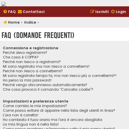
FAQ
Contattaci
Iscriviti
Login
Home
Indice
FAQ (Domande Frequenti)
Connessione e registrazione
Perché devo registrarmi?
Che cosa è COPPA?
Perché non riesco a registrarmi?
Mi sono registrato ma non riesco a connettermi!
Perché non riesco a connettermi?
Mi sono registrato tempo fa, ma non riesco più a connettermi?!
Ho perso la mia password!
Perché vengo disconnesso automaticamente?
Che cosa provoca il comando “Cancella cookie”?
Impostazioni e preferenze utente
Come cambio le mie impostazioni?
Come posso evitare di apparire nella lista degli utenti in linea?
L’ora non è corretta!
Ho cambiato il fuso orario ma l’ora è ancora sbagliata
La mia lingua non è nella lista!
Come posso mostrare un’immagine sotto il mio nome utente?