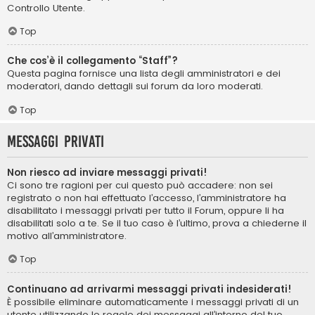
Controllo Utente.
Top
Che cos’è il collegamento “Staff”?
Questa pagina fornisce una lista degli amministratori e dei
moderatori, dando dettagli sui forum da loro moderati.
Top
Messaggi privati
Non riesco ad inviare messaggi privati!
Ci sono tre ragioni per cui questo può accadere: non sei
registrato o non hai effettuato l’accesso, l’amministratore ha
disabilitato i messaggi privati per tutto il Forum, oppure li ha
disabilitati solo a te. Se il tuo caso è l’ultimo, prova a chiederne il
motivo all’amministratore.
Top
Continuano ad arrivarmi messaggi privati indesiderati!
È possibile eliminare automaticamente i messaggi privati ​​di un
utente utilizzando le regole dei messaggi all’interno del tuo