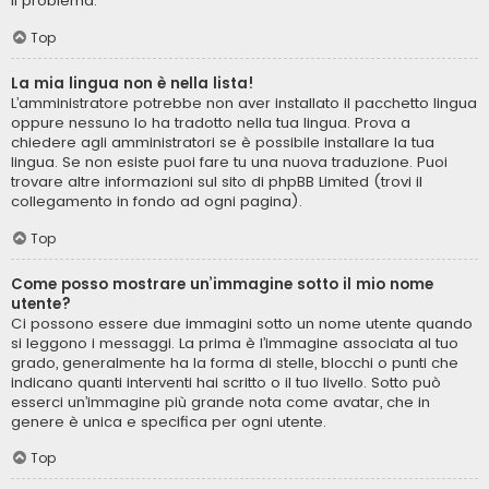
il problema.
Top
La mia lingua non è nella lista!
L’amministratore potrebbe non aver installato il pacchetto lingua
oppure nessuno lo ha tradotto nella tua lingua. Prova a
chiedere agli amministratori se è possibile installare la tua
lingua. Se non esiste puoi fare tu una nuova traduzione. Puoi
trovare altre informazioni sul sito di phpBB Limited (trovi il
collegamento in fondo ad ogni pagina).
Top
Come posso mostrare un’immagine sotto il mio nome
utente?
Ci possono essere due immagini sotto un nome utente quando
si leggono i messaggi. La prima è l’immagine associata al tuo
grado, generalmente ha la forma di stelle, blocchi o punti che
indicano quanti interventi hai scritto o il tuo livello. Sotto può
esserci un’immagine più grande nota come avatar, che in
genere è unica e specifica per ogni utente.
Top