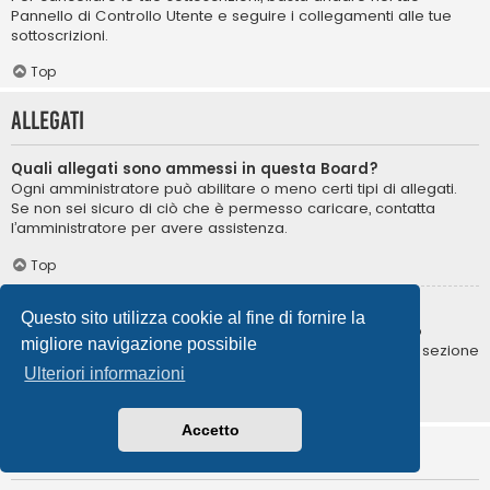
Pannello di Controllo Utente e seguire i collegamenti alle tue
sottoscrizioni.
Top
Allegati
Quali allegati sono ammessi in questa Board?
Ogni amministratore può abilitare o meno certi tipi di allegati.
Se non sei sicuro di ciò che è permesso caricare, contatta
l’amministratore per avere assistenza.
Top
Come posso trovare i miei allegati?
Questo sito utilizza cookie al fine di fornire la
Per trovare la lista degli allegati da te caricati, vai nel tuo
migliore navigazione possibile
Pannello di Controllo Utente e segui i collegamenti nella sezione
degli allegati.
Ulteriori informazioni
Top
Accetto
Informazioni su phpBB