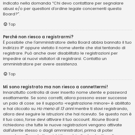
indicato nella domanda “Chi devo contattare per segnalare
abusi e/o per questioni d’ordine legale concernenti questa
Board?”.
Top
Perché non riesco a registrarmi?
È possibile che l’amministratore della Board abbia bannato il tuo
indirizzo IP oppure vietato il nome utente che stai tentando di
registrare. Può anche aver disabilitato le registrazioni per
impedire ai nuovi visitatori di registrarsi. Contatta un
amministratore per avere assistenza.
Top
Mi sono registrato ma non riesco a connettermi!
Innanzitutto controlla di aver inserito nome utente e password
esattamente. Se sono corretti, allora possono esser successe
un paio di cose: se il supporto «registrazione minore» è abilitato
e hai cliccato su
Ho meno di 13 anni
mentre ti stavi registrando,
allora devi seguire le istruzioni che hai ricevuto. Se questo non è
il tuo caso, forse devi attivare il tuo account. Alcune Board
richiedono che tutte le nuove registrazioni vengano attivate
dall’utente stesso o dagli amministratori, prima di poter