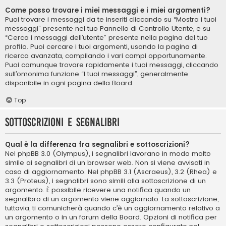
Come posso trovare i miei messaggi e i miei argomenti?
Puoi trovare i messaggi da te inseriti cliccando su “Mostra i tuoi
messaggi” presente nel tuo Pannello di Controllo Utente, e su
“Cerca i messaggi dell’utente” presente nella pagina del tuo
profilo. Puoi cercare i tuoi argomenti, usando la pagina di
ricerca avanzata, compilando i vari campi opportunamente.
Puoi comunque trovare rapidamente i tuoi messaggi, cliccando
sull’omonima funzione “I tuoi messaggi”, generalmente
disponibile in ogni pagina della Board.
Top
Sottoscrizioni e segnalibri
Qual è la differenza fra segnalibri e sottoscrizioni?
Nel phpBB 3.0 (Olympus), i segnalibri lavorano in modo molto
simile ai segnalibri di un browser web. Non si viene avvisati in
caso di aggiornamento. Nel phpBB 3.1 (Ascraeus), 3.2 (Rhea) e
3.3 (Proteus), i segnalibri sono simili alla sottoscrizione di un
argomento. È possibile ricevere una notifica quando un
segnalibro di un argomento viene aggiornato. La sottoscrizione,
tuttavia, ti comunicherà quando c’è un aggiornamento relativo a
un argomento o in un forum della Board. Opzioni di notifica per