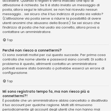
accedere. Quando ti registri ti verrà indicato che tipo di
attivazione è richiesta. Se ti è stato inviato un messaggio di
posta, allora segui le istruzioni; se non hai ricevuto nessun
messaggio... sei sicuro che il tuo indirizzo di posta sia valido?
(L’attivazione via posta serve a ridurre la possibilità di avere
utenti anonimi che abusano della Board.) Se sei sicuro che
l’indirizzo di posta che hai usato sia corretto, allora prova a
contattare un amministratore.
Top
Perché non riesco a connettermi?
Ci sono svariati motivi per cui questo succede. Per prima cosa
controlla che nome utente e password siano corretti. Di solito il
problema è questo, altrimenti contatta un amministratore:
potresti essere stato bannato o potrebbe esserci un errore di
configurazione.
Top
Mi sono registrato tempo fa, ma non riesco più a
connettermi?!
È possibile che un amministratore abbia cancellato o disattivato
il tuo account per qualche ragione. Molti siti rimuovono
periodicamente gli account degli utenti che non hanno mai