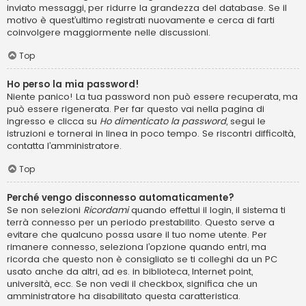
inviato messaggi, per ridurre la grandezza del database. Se il
motivo è quest’ultimo registrati nuovamente e cerca di farti
coinvolgere maggiormente nelle discussioni.
Top
Ho perso la mia password!
Niente panico! La tua password non può essere recuperata, ma
può essere rigenerata. Per far questo vai nella pagina di
ingresso e clicca su
Ho dimenticato la password
, segui le
istruzioni e tornerai in linea in poco tempo. Se riscontri difficoltà,
contatta l’amministratore.
Top
Perché vengo disconnesso automaticamente?
Se non selezioni
Ricordami
quando effettui il login, il sistema ti
terrà connesso per un periodo prestabilito. Questo serve a
evitare che qualcuno possa usare il tuo nome utente. Per
rimanere connesso, seleziona l’opzione quando entri, ma
ricorda che questo non è consigliato se ti colleghi da un PC
usato anche da altri, ad es. in biblioteca, Internet point,
università, ecc. Se non vedi il checkbox, significa che un
amministratore ha disabilitato questa caratteristica.