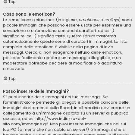
Top
Cosa sono le emoticon?
Le «emoticon» o «faccine» (in inglese,
emoticons
o
smileys
) sono
piccole immagini che possono essere usate per esprimere una
sensazione o un’emozione con pochi caratteri; ad es. :)
significa felice, :( significa triste. Questo Forum trasforma
automaticamente queste serie di caratteri in immagini. La lista
completa delle emoticon è visibile nella pagina di invio
messaggi. Cerca di non esagerare nell’uso delle emoticon,
possono facilmente rendere un messaggio illeggibile, e un
moderatore potrebbe decidere di modificarlo o addirittura
rimuoverlo.
Top
Posso inserire delle immagini?
Sì, puoi inserire delle immagini nei tuoi messaggi. Se
l’amministratore permette gli allegati è possibile caricare delle
immagini direttamente sulla Board; in alternativa devi creare un
collegamento a un’immagine ospitata su un server di pubblico
accesso, ad es. http://www.indirizzo-del-
sito.com/immagine.gif. Non puoi inserire immagini che hai sul
tuo PC (a meno che non abbia un server!) o immagini che si
trovano dietro sistemi di autenticazione, come caselle di posta