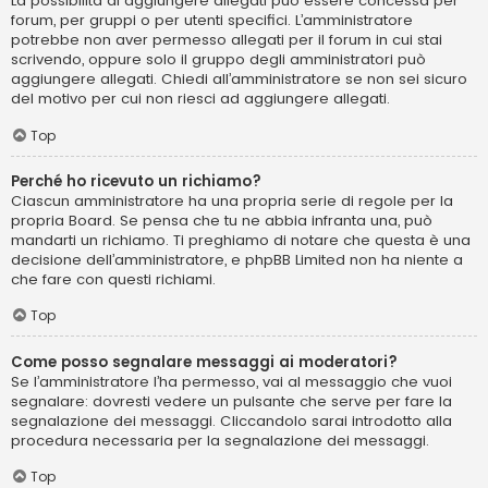
La possibilità di aggiungere allegati può essere concessa per
forum, per gruppi o per utenti specifici. L’amministratore
potrebbe non aver permesso allegati per il forum in cui stai
scrivendo, oppure solo il gruppo degli amministratori può
aggiungere allegati. Chiedi all’amministratore se non sei sicuro
del motivo per cui non riesci ad aggiungere allegati.
Top
Perché ho ricevuto un richiamo?
Ciascun amministratore ha una propria serie di regole per la
propria Board. Se pensa che tu ne abbia infranta una, può
mandarti un richiamo. Ti preghiamo di notare che questa è una
decisione dell’amministratore, e phpBB Limited non ha niente a
che fare con questi richiami.
Top
Come posso segnalare messaggi ai moderatori?
Se l’amministratore l’ha permesso, vai al messaggio che vuoi
segnalare: dovresti vedere un pulsante che serve per fare la
segnalazione dei messaggi. Cliccandolo sarai introdotto alla
procedura necessaria per la segnalazione dei messaggi.
Top