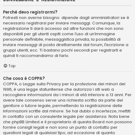
Perché devo registrarmi?
Potresti non averne bisogno: dipende dagli amministratori se è
necessario registrarsi per inviare messaggi. Comunque, la
registrazione ti darà accesso ad altre funzioni che non sono
disponibili per gli utenti ospiti come l’uso di un’immagine
personale definibile, messaggistica privata, la possibilità di
inviare messaggi di posta direttamente dal forum, l’iscrizione a
gruppi utenti, ecc. Ti bastano pochi secondi per registrarti e
quindi ti raccomandiamo di farlo.
Top
Che cosa è COPPA?
COPPA, o Legge sulla Privacy per la protezione dei minori del
1998, è una legge statunitense che autorizza i siti web a
raccogliere informazioni da i minori di età inferiore a 13 anni. Per
avere tale consenso serve una richiesta scritta da parte del
genitore o tutore legale, permettendo la registrazione delle
informazioni scritte dal minore. Se hai dubbi o incertezze, mettiti
in contatto con un consulente legale per assistenza. Nota bene
che phpBB Limited e il proprietario di questa Board non possono
fornire consigli legali e non sono un punto di contatto per
questioni legali di qualsiasi tipo, ad eccezione di quanto