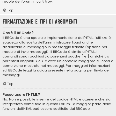
regole del forum in cui ti trovi.
Top
Formattazione e tipi di argomenti
Cos’è il BBCode?
Il BBCode è una speciale implementazione dell’HTML; l’utilizzo è
soggetto alla scelta dell’amministratore (puoi anche
disabilitarlo di messaggio in messaggio tramite l’opzione nel
modulo di invio messaggi). Il BBCode è simile all’HTML, i
comandi sono racchiusi tra parentesi quadre [ e ] anziché tra
parentesi angolari < e > e offre un controllo maggiore su cosa e
come viene mostrato nei messaggi. Per maggiori informazioni
sul BBCode leggi la guida presente nella pagina per l’invio dei
messaggi.
Top
Posso usare l’HTML?
No. Non è possibile inserire del codice HTML e ottenere che sia
interpretato come tale in questo Forum. La maggior parte delle
funzioni dell’HTML può essere sostituita dal BBCode.