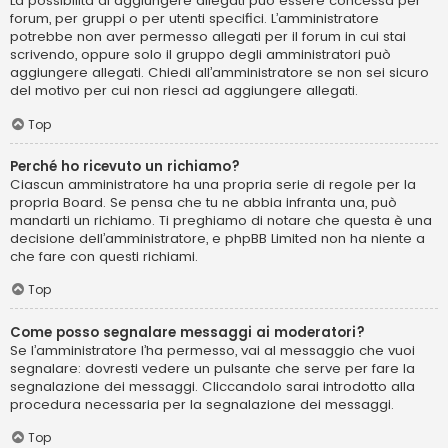
La possibilità di aggiungere allegati può essere concessa per
forum, per gruppi o per utenti specifici. L’amministratore
potrebbe non aver permesso allegati per il forum in cui stai
scrivendo, oppure solo il gruppo degli amministratori può
aggiungere allegati. Chiedi all’amministratore se non sei sicuro
del motivo per cui non riesci ad aggiungere allegati.
Top
Perché ho ricevuto un richiamo?
Ciascun amministratore ha una propria serie di regole per la
propria Board. Se pensa che tu ne abbia infranta una, può
mandarti un richiamo. Ti preghiamo di notare che questa è una
decisione dell’amministratore, e phpBB Limited non ha niente a
che fare con questi richiami.
Top
Come posso segnalare messaggi ai moderatori?
Se l’amministratore l’ha permesso, vai al messaggio che vuoi
segnalare: dovresti vedere un pulsante che serve per fare la
segnalazione dei messaggi. Cliccandolo sarai introdotto alla
procedura necessaria per la segnalazione dei messaggi.
Top