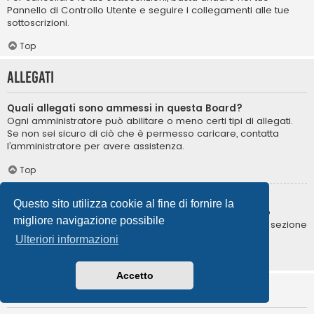
Pannello di Controllo Utente e seguire i collegamenti alle tue
sottoscrizioni.
Top
Allegati
Quali allegati sono ammessi in questa Board?
Ogni amministratore può abilitare o meno certi tipi di allegati.
Se non sei sicuro di ciò che è permesso caricare, contatta
l’amministratore per avere assistenza.
Top
Come posso trovare i miei allegati?
Questo sito utilizza cookie al fine di fornire la
Per trovare la lista degli allegati da te caricati, vai nel tuo
migliore navigazione possibile
Pannello di Controllo Utente e segui i collegamenti nella sezione
degli allegati.
Ulteriori informazioni
Top
Accetto
Informazioni su phpBB