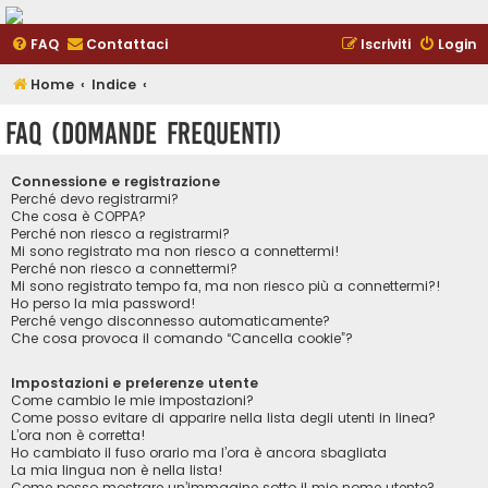
FAQ
Contattaci
Iscriviti
Login
Home
Indice
FAQ (Domande Frequenti)
Connessione e registrazione
Perché devo registrarmi?
Che cosa è COPPA?
Perché non riesco a registrarmi?
Mi sono registrato ma non riesco a connettermi!
Perché non riesco a connettermi?
Mi sono registrato tempo fa, ma non riesco più a connettermi?!
Ho perso la mia password!
Perché vengo disconnesso automaticamente?
Che cosa provoca il comando “Cancella cookie”?
Impostazioni e preferenze utente
Come cambio le mie impostazioni?
Come posso evitare di apparire nella lista degli utenti in linea?
L’ora non è corretta!
Ho cambiato il fuso orario ma l’ora è ancora sbagliata
La mia lingua non è nella lista!
Come posso mostrare un’immagine sotto il mio nome utente?