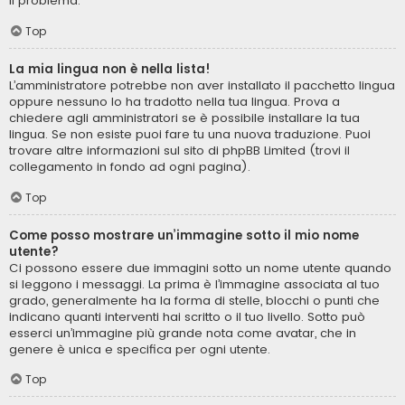
il problema.
Top
La mia lingua non è nella lista!
L’amministratore potrebbe non aver installato il pacchetto lingua
oppure nessuno lo ha tradotto nella tua lingua. Prova a
chiedere agli amministratori se è possibile installare la tua
lingua. Se non esiste puoi fare tu una nuova traduzione. Puoi
trovare altre informazioni sul sito di phpBB Limited (trovi il
collegamento in fondo ad ogni pagina).
Top
Come posso mostrare un’immagine sotto il mio nome
utente?
Ci possono essere due immagini sotto un nome utente quando
si leggono i messaggi. La prima è l’immagine associata al tuo
grado, generalmente ha la forma di stelle, blocchi o punti che
indicano quanti interventi hai scritto o il tuo livello. Sotto può
esserci un’immagine più grande nota come avatar, che in
genere è unica e specifica per ogni utente.
Top