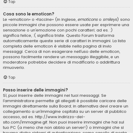
Top
Cosa sono le emoticon?
Le «emoticon» o «faccine» (in inglese,
emoticons
o
smileys
) sono
piccole immagini che possono essere usate per esprimere una
sensazione o un’emozione con pochi caratteri; ad es. :)
significa felice, :( significa triste. Questo Forum trasforma
automaticamente queste serie di caratteri in immagini. La lista
completa delle emoticon è visibile nella pagina di invio
messaggi. Cerca di non esagerare nell’uso delle emoticon,
possono facilmente rendere un messaggio illeggibile, e un
moderatore potrebbe decidere di modificarlo o addirittura
rimuoverlo.
Top
Posso inserire delle immagini?
Sì, puoi inserire delle immagini nei tuoi messaggi. Se
l’amministratore permette gli allegati è possibile caricare delle
immagini direttamente sulla Board; in alternativa devi creare un
collegamento a un’immagine ospitata su un server di pubblico
accesso, ad es. http://www.indirizzo-del-
sito.com/immagine.gif. Non puoi inserire immagini che hai sul
tuo PC (a meno che non abbia un server!) o immagini che si
trovano dietro sistemi di autenticazione, come caselle di posta