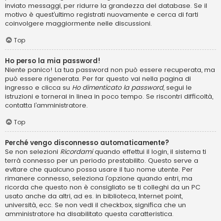
inviato messaggi, per ridurre la grandezza del database. Se il
motivo è quest’ultimo registrati nuovamente e cerca di farti
coinvolgere maggiormente nelle discussioni.
Top
Ho perso la mia password!
Niente panico! La tua password non può essere recuperata, ma
può essere rigenerata. Per far questo vai nella pagina di
ingresso e clicca su
Ho dimenticato la password
, segui le
istruzioni e tornerai in linea in poco tempo. Se riscontri difficoltà,
contatta l’amministratore.
Top
Perché vengo disconnesso automaticamente?
Se non selezioni
Ricordami
quando effettui il login, il sistema ti
terrà connesso per un periodo prestabilito. Questo serve a
evitare che qualcuno possa usare il tuo nome utente. Per
rimanere connesso, seleziona l’opzione quando entri, ma
ricorda che questo non è consigliato se ti colleghi da un PC
usato anche da altri, ad es. in biblioteca, Internet point,
università, ecc. Se non vedi il checkbox, significa che un
amministratore ha disabilitato questa caratteristica.