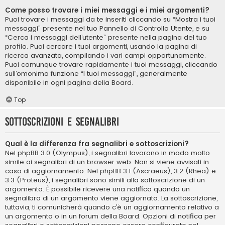
Come posso trovare i miei messaggi e i miei argomenti?
Puoi trovare i messaggi da te inseriti cliccando su “Mostra i tuoi
messaggi” presente nel tuo Pannello di Controllo Utente, e su
“Cerca i messaggi dell’utente” presente nella pagina del tuo
profilo. Puoi cercare i tuoi argomenti, usando la pagina di
ricerca avanzata, compilando i vari campi opportunamente.
Puoi comunque trovare rapidamente i tuoi messaggi, cliccando
sull’omonima funzione “I tuoi messaggi”, generalmente
disponibile in ogni pagina della Board.
Top
Sottoscrizioni e segnalibri
Qual è la differenza fra segnalibri e sottoscrizioni?
Nel phpBB 3.0 (Olympus), i segnalibri lavorano in modo molto
simile ai segnalibri di un browser web. Non si viene avvisati in
caso di aggiornamento. Nel phpBB 3.1 (Ascraeus), 3.2 (Rhea) e
3.3 (Proteus), i segnalibri sono simili alla sottoscrizione di un
argomento. È possibile ricevere una notifica quando un
segnalibro di un argomento viene aggiornato. La sottoscrizione,
tuttavia, ti comunicherà quando c’è un aggiornamento relativo a
un argomento o in un forum della Board. Opzioni di notifica per