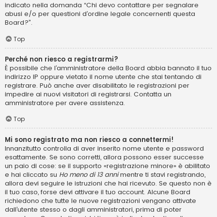
indicato nella domanda “Chi devo contattare per segnalare
abusi e/o per questioni d’ordine legale concernenti questa
Board?”.
Top
Perché non riesco a registrarmi?
È possibile che l’amministratore della Board abbia bannato il tuo
indirizzo IP oppure vietato il nome utente che stai tentando di
registrare. Può anche aver disabilitato le registrazioni per
impedire ai nuovi visitatori di registrarsi. Contatta un
amministratore per avere assistenza.
Top
Mi sono registrato ma non riesco a connettermi!
Innanzitutto controlla di aver inserito nome utente e password
esattamente. Se sono corretti, allora possono esser successe
un paio di cose: se il supporto «registrazione minore» è abilitato
e hai cliccato su
Ho meno di 13 anni
mentre ti stavi registrando,
allora devi seguire le istruzioni che hai ricevuto. Se questo non è
il tuo caso, forse devi attivare il tuo account. Alcune Board
richiedono che tutte le nuove registrazioni vengano attivate
dall’utente stesso o dagli amministratori, prima di poter