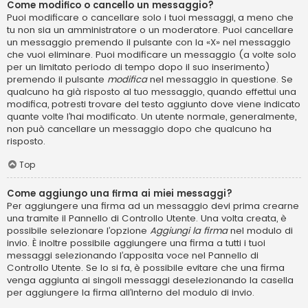
Come modifico o cancello un messaggio?
Puoi modificare o cancellare solo i tuoi messaggi, a meno che
tu non sia un amministratore o un moderatore. Puoi cancellare
un messaggio premendo il pulsante con la «X» nel messaggio
che vuoi eliminare. Puoi modificare un messaggio (a volte solo
per un limitato periodo di tempo dopo il suo inserimento)
premendo il pulsante
modifica
nel messaggio in questione. Se
qualcuno ha già risposto al tuo messaggio, quando effettui una
modifica, potresti trovare del testo aggiunto dove viene indicato
quante volte l’hai modificato. Un utente normale, generalmente,
non può cancellare un messaggio dopo che qualcuno ha
risposto.
Top
Come aggiungo una firma ai miei messaggi?
Per aggiungere una firma ad un messaggio devi prima crearne
una tramite il Pannello di Controllo Utente. Una volta creata, è
possibile selezionare l’opzione
Aggiungi la firma
nel modulo di
invio. È inoltre possibile aggiungere una firma a tutti i tuoi
messaggi selezionando l’apposita voce nel Pannello di
Controllo Utente. Se lo si fa, è possibile evitare che una firma
venga aggiunta ai singoli messaggi deselezionando la casella
per aggiungere la firma all’interno del modulo di invio.