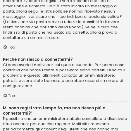
accedere. Quando ti registri ti verrà indicato che tipo di
attivazione è richiesta. Se ti è stato inviato un messaggio di
posta, allora segui le istruzioni; se non hai ricevuto nessun
messaggio... sei sicuro che il tuo indirizzo di posta sia valido?
(L’attivazione via posta serve a ridurre la possibilità di avere
utenti anonimi che abusano della Board.) Se sei sicuro che
l’indirizzo di posta che hai usato sia corretto, allora prova a
contattare un amministratore.
Top
Perché non riesco a connettermi?
Ci sono svariati motivi per cui questo succede. Per prima cosa
controlla che nome utente e password siano corretti. Di solito il
problema è questo, altrimenti contatta un amministratore:
potresti essere stato bannato o potrebbe esserci un errore di
configurazione.
Top
Mi sono registrato tempo fa, ma non riesco più a
connettermi?!
È possibile che un amministratore abbia cancellato o disattivato
il tuo account per qualche ragione. Molti siti rimuovono
periodicamente gli account degli utenti che non hanno mai