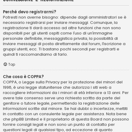
Perché devo registrarmi?
Potresti non averne bisogno: dipende dagli amministratori se è
necessario registrarsi per inviare messaggi. Comunque, la
registrazione ti darà accesso ad altre funzioni che non sono
disponibili per gli utenti ospiti come l’uso di un’immagine
personale definibile, messaggistica privata, la possibilità di
inviare messaggi di posta direttamente dal forum, l’iscrizione a
gruppi utenti, ecc. Ti bastano pochi secondi per registrarti e
quindi ti raccomandiamo di farlo.
Top
Che cosa è COPPA?
COPPA, o Legge sulla Privacy per la protezione dei minori del
1998, è una legge statunitense che autorizza i siti web a
raccogliere informazioni da i minori di età inferiore a 13 anni. Per
avere tale consenso serve una richiesta scritta da parte del
genitore o tutore legale, permettendo la registrazione delle
informazioni scritte dal minore. Se hai dubbi o incertezze, mettiti
in contatto con un consulente legale per assistenza. Nota bene
che phpBB Limited e il proprietario di questa Board non possono
fornire consigli legali e non sono un punto di contatto per
questioni legali di qualsiasi tipo, ad eccezione di quanto