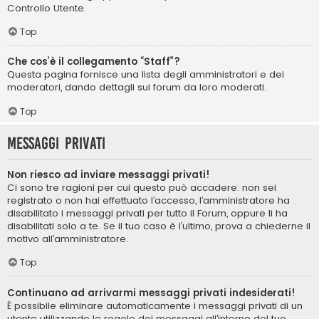
Controllo Utente.
Top
Che cos’è il collegamento “Staff”?
Questa pagina fornisce una lista degli amministratori e dei
moderatori, dando dettagli sui forum da loro moderati.
Top
Messaggi privati
Non riesco ad inviare messaggi privati!
Ci sono tre ragioni per cui questo può accadere: non sei
registrato o non hai effettuato l’accesso, l’amministratore ha
disabilitato i messaggi privati per tutto il Forum, oppure li ha
disabilitati solo a te. Se il tuo caso è l’ultimo, prova a chiederne il
motivo all’amministratore.
Top
Continuano ad arrivarmi messaggi privati indesiderati!
È possibile eliminare automaticamente i messaggi privati ​​di un
utente utilizzando le regole dei messaggi all’interno del tuo