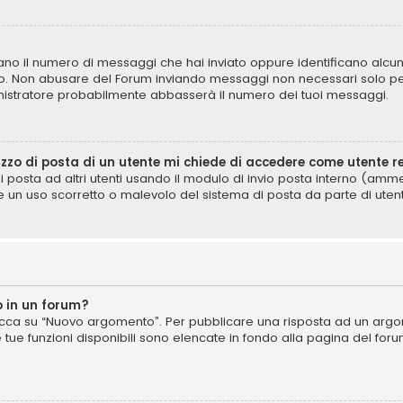
icano il numero di messaggi che hai inviato oppure identificano alcun
lo. Non abusare del Forum inviando messaggi non necessari solo per
istratore probabilmente abbasserà il numero dei tuoi messaggi.
izzo di posta di un utente mi chiede di accedere come utente r
di posta ad altri utenti usando il modulo di invio posta interno (am
e un uso scorretto o malevolo del sistema di posta da parte di utent
 in un forum?
cca su “Nuovo argomento”. Per pubblicare una risposta ad un argome
e tue funzioni disponibili sono elencate in fondo alla pagina del for