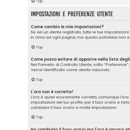
Top
Impostazioni e preferenze utente
Come cambio le mie impostazioni?
Se sei un utente registrato, tutte le tue impostazio
in cima ad ogni pagina, ma questo potrebbe non ess
Top
Come posso evitare di apparire nella lista degli 
Nel Pannello di Controllo Utente, sotto “Preferenze”, 
Verrai identificato come utente nascosto.
Top
L’ora non è corretta!
L’ora è quasi sicuramente corretta, comunque l’ora 
impostazioni del tuo profilo per il fuso orario e far
cambiare il fuso orario e molte impostazioni.
Top
Ho cambiato il fuso orario ma l’ora è ancora s