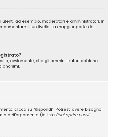
i utenti, ad esempio, moderatori e amministratori. In
 aumentare il tuo livello. La maggior parte dei
egistrato?
messo, ovviamente, che gli amministratori abbiano
i anonimi.
nto, clicca su “Rispondi”. Potresti avere bisogno
um o dell’argomento (la lista
Puoi aprire nuovi