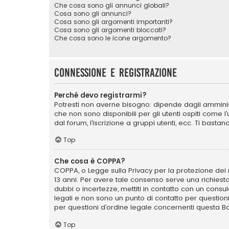
Che cosa sono gli annunci globali?
Cosa sono gli annunci?
Cosa sono gli argomenti importanti?
Cosa sono gli argomenti bloccati?
Che cosa sono le icone argomento?
Connessione e registrazione
Perché devo registrarmi?
Potresti non averne bisogno: dipende dagli amminist
che non sono disponibili per gli utenti ospiti come 
dal forum, l’iscrizione a gruppi utenti, ecc. Ti bast
Top
Che cosa è COPPA?
COPPA, o Legge sulla Privacy per la protezione dei m
13 anni. Per avere tale consenso serve una richiesta
dubbi o incertezze, mettiti in contatto con un cons
legali e non sono un punto di contatto per question
per questioni d’ordine legale concernenti questa B
Top