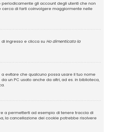
no periodicamente gli account degli utenti che non
e cerca di farti coinvolgere maggiormente nelle
 di ingresso e clicca su
Ho dimenticato la
rve a evitare che qualcuno possa usare il tuo nome
da un PC usato anche da altri, ad es. in biblioteca,
ca.
re a permetterti ad esempio di tenere traccia di
ema, la cancellazione dei cookie potrebbe risolvere