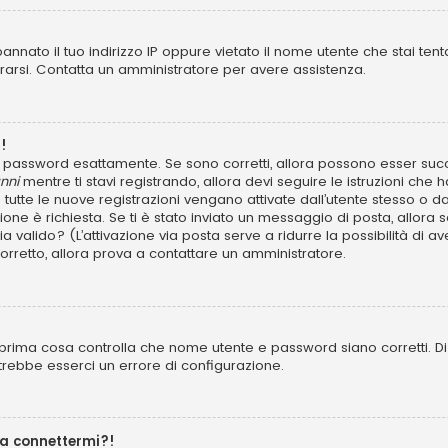
annato il tuo indirizzo IP oppure vietato il nome utente che stai tent
istrarsi. Contatta un amministratore per avere assistenza.
!
 e password esattamente. Se sono corretti, allora possono esser succ
nni
mentre ti stavi registrando, allora devi seguire le istruzioni che h
 tutte le nuove registrazioni vengano attivate dall’utente stesso o d
azione è richiesta. Se ti è stato inviato un messaggio di posta, allora 
 sia valido? (L’attivazione via posta serve a ridurre la possibilità d
 corretto, allora prova a contattare un amministratore.
prima cosa controlla che nome utente e password siano corretti. Di s
trebbe esserci un errore di configurazione.
 a connettermi?!