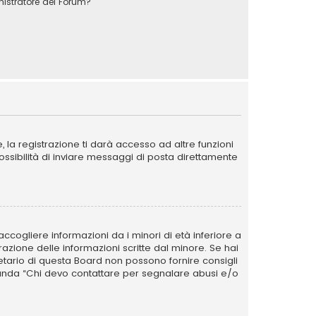
stratore del Forum?
la registrazione ti darà accesso ad altre funzioni
possibilità di inviare messaggi di posta direttamente
ccogliere informazioni da i minori di età inferiore a
razione delle informazioni scritte dal minore. Se hai
ietario di questa Board non possono fornire consigli
omanda “Chi devo contattare per segnalare abusi e/o