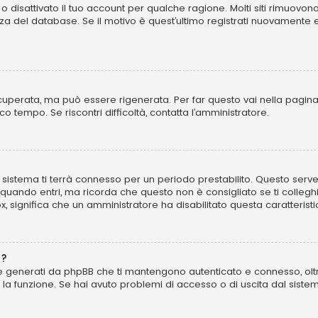
o disattivato il tuo account per qualche ragione. Molti siti rimuovo
za del database. Se il motivo è quest’ultimo registrati nuovamente 
perata, ma può essere rigenerata. Per far questo vai nella pagina
poco tempo. Se riscontri difficoltà, contatta l’amministratore.
 il sistema ti terrà connesso per un periodo prestabilito. Questo se
uando entri, ma ricorda che questo non è consigliato se ti colleghi 
ox, significa che un amministratore ha disabilitato questa caratteristi
”?
kie generati da phpBB che ti mantengono autenticato e connesso, olt
to la funzione. Se hai avuto problemi di accesso o di uscita dal sist