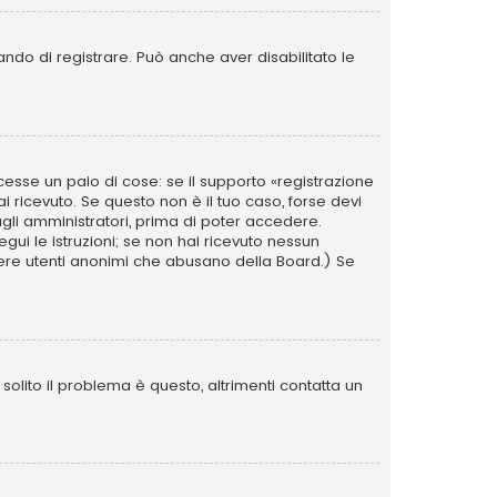
ando di registrare. Può anche aver disabilitato le
esse un paio di cose: se il supporto «registrazione
ai ricevuto. Se questo non è il tuo caso, forse devi
agli amministratori, prima di poter accedere.
segui le istruzioni; se non hai ricevuto nessun
i avere utenti anonimi che abusano della Board.) Se
olito il problema è questo, altrimenti contatta un