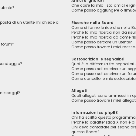
Amici e ignorati
Che cos’è la mia lista amici e ign
utente?
Come posso aggiungere o rimuover
 posta di un utente mi chiede di
Ricerche nella Board
Come si fanno le ricerche nella B
Perché la mia ricerca non dà risul
Perché la mia ricerca dà come ri
Come posso cercare un utente?
 forum?
Come posso trovare i miei messag
Sottoscrizioni e segnalibri
l sondaggio?
Qual è la differenza fra segnalibri 
Come posso sottoscrivere un segn
Come posso sottoscrivere un foru
Come cancello le mie sottoscrizio
Allegati
i messaggi?
Quali allegati sono ammessi in 
Come posso trovare i miei allegat
Informazioni su phpBB
Chi ha scritto questo programma
Perché la caratteristica X non è di
Chi devo contattare per segnalare
questa Board?