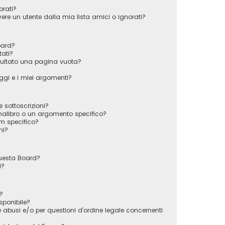
orati?
e un utente dalla mia lista amici o ignorati?
oard?
tati?
sultato una pagina vuota?
gi e i miei argomenti?
e sottoscrizioni?
alibro o un argomento specifico?
m specifico?
ni?
questa Board?
i?
?
sponibile?
 abusi e/o per questioni d’ordine legale concernenti