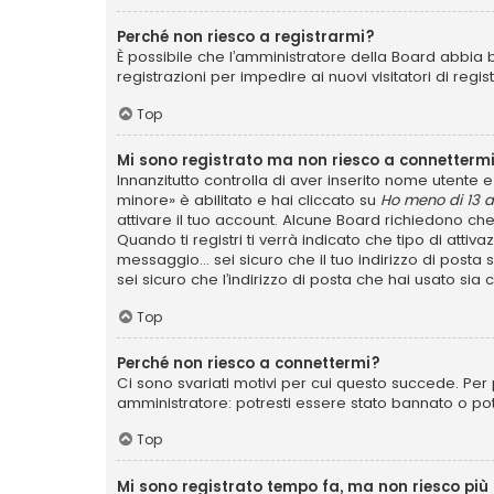
Perché non riesco a registrarmi?
È possibile che l’amministratore della Board abbia b
registrazioni per impedire ai nuovi visitatori di reg
Top
Mi sono registrato ma non riesco a connettermi
Innanzitutto controlla di aver inserito nome utente
minore» è abilitato e hai cliccato su
Ho meno di 13 a
attivare il tuo account. Alcune Board richiedono che
Quando ti registri ti verrà indicato che tipo di attiv
messaggio... sei sicuro che il tuo indirizzo di posta
sei sicuro che l’indirizzo di posta che hai usato sia
Top
Perché non riesco a connettermi?
Ci sono svariati motivi per cui questo succede. Per 
amministratore: potresti essere stato bannato o po
Top
Mi sono registrato tempo fa, ma non riesco più