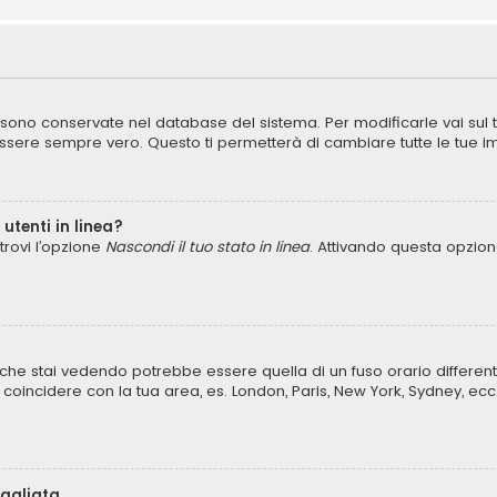
ni sono conservate nel database del sistema. Per modificarle vai sul
ere sempre vero. Questo ti permetterà di cambiare tutte le tue im
utenti in linea?
trovi l’opzione
Nascondi il tuo stato in linea
. Attivando questa opzione
che stai vedendo potrebbe essere quella di un fuso orario different
lo coincidere con la tua area, es. London, Paris, New York, Sydney, ecc
bagliata