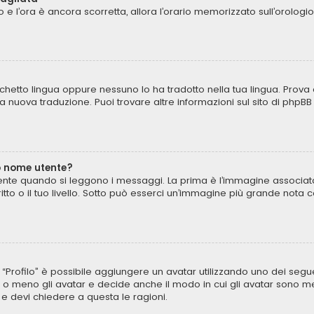
to e l’ora è ancora scorretta, allora l’orario memorizzato sull’orologi
chetto lingua oppure nessuno lo ha tradotto nella tua lingua. Prova 
una nuova traduzione. Puoi trovare altre informazioni sul sito di phpB
o nome utente?
te quando si leggono i messaggi. La prima è l’immagine associata 
critto o il tuo livello. Sotto può esserci un’immagine più grande not
to “Profilo” è possibile aggiungere un avatar utilizzando uno dei seg
 o meno gli avatar e decide anche il modo in cui gli avatar sono mes
 e devi chiedere a questa le ragioni.