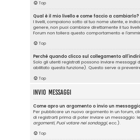
Top
Qual è il mio livello e come faccio a cambiarlo?
I livelli, compaiono sotto al tuo nome utente, e ind
genere, non puoi cambiare direttamente il tuo livel
Forum non tollera questo comportamento e l’ammin
Top
Perché quando clicco sul collegamento all’indir
Solo gli utenti registrati possono inviare messaggi 
abilitato questa funzione). Questo serve a prevenir
Top
Invio Messaggi
Come apro un argomento o invio un messaggio
Per pubblicare un nuovo argomento in un forum, cli
di registrarti prima di poter inviare un messaggio: l
argomenti
,
Puoi votare nei sondaggi
, ecc.).
Top