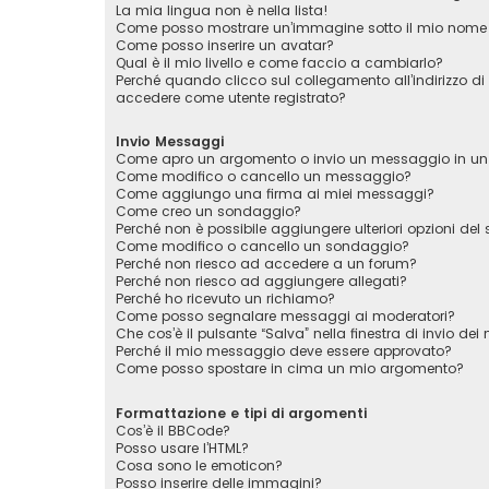
La mia lingua non è nella lista!
Come posso mostrare un’immagine sotto il mio nome 
Come posso inserire un avatar?
Qual è il mio livello e come faccio a cambiarlo?
Perché quando clicco sul collegamento all’indirizzo di
accedere come utente registrato?
Invio Messaggi
Come apro un argomento o invio un messaggio in un
Come modifico o cancello un messaggio?
Come aggiungo una firma ai miei messaggi?
Come creo un sondaggio?
Perché non è possibile aggiungere ulteriori opzioni de
Come modifico o cancello un sondaggio?
Perché non riesco ad accedere a un forum?
Perché non riesco ad aggiungere allegati?
Perché ho ricevuto un richiamo?
Come posso segnalare messaggi ai moderatori?
Che cos’è il pulsante “Salva” nella finestra di invio de
Perché il mio messaggio deve essere approvato?
Come posso spostare in cima un mio argomento?
Formattazione e tipi di argomenti
Cos’è il BBCode?
Posso usare l’HTML?
Cosa sono le emoticon?
Posso inserire delle immagini?