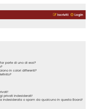
Iscriviti
Login
ar parte di uno di essi?
o?
iono in colori differenti?
efinito?
ivati!
privati indesiderati!
ta indesiderata o spam da qualcuno in questa Board!