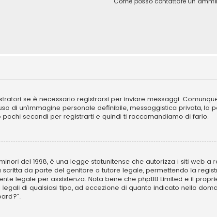
Come posso contattare un ammini
ratori se è necessario registrarsi per inviare messaggi. Comunque, 
l’uso di un’immagine personale definibile, messaggistica privata, la 
ano pochi secondi per registrarti e quindi ti raccomandiamo di farlo.
inori del 1998, è una legge statunitense che autorizza i siti web a ra
 scritta da parte del genitore o tutore legale, permettendo la regist
ulente legale per assistenza. Nota bene che phpBB Limited e il propr
i legali di qualsiasi tipo, ad eccezione di quanto indicato nella d
oard?”.