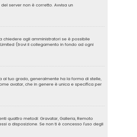
o del server non è corretto. Avvisa un
a chiedere agli amministratori se è possibile
B Limited (trovi il collegamento in fondo ad ogni
al tuo grado, generalmente ha la forma di stelle,
a come avatar, che in genere è unica e specifica per
uenti quattro metodi: Gravatar, Galleria, Remoto
si a disposizione. Se non ti è concesso l’uso degli