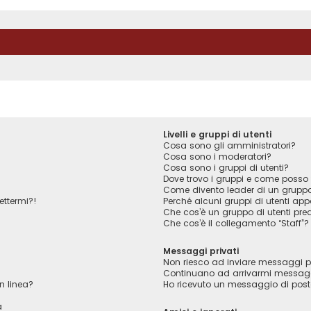
Livelli e gruppi di utenti
Cosa sono gli amministratori?
Cosa sono i moderatori?
Cosa sono i gruppi di utenti?
Dove trovo i gruppi e come posso f
Come divento leader di un grupp
ettermi?!
Perché alcuni gruppi di utenti appa
Che cos’è un gruppo di utenti pred
Che cos’è il collegamento “Staff”?
Messaggi privati
Non riesco ad inviare messaggi pr
Continuano ad arrivarmi messaggi 
n linea?
Ho ricevuto un messaggio di pos
a