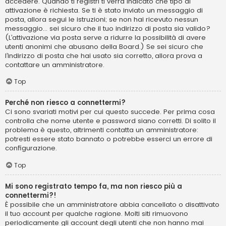
accedere. Quando ti registri ti verrà indicato che tipo di
attivazione è richiesta. Se ti è stato inviato un messaggio di
posta, allora segui le istruzioni; se non hai ricevuto nessun
messaggio... sei sicuro che il tuo indirizzo di posta sia valido?
(L’attivazione via posta serve a ridurre la possibilità di avere
utenti anonimi che abusano della Board.) Se sei sicuro che
l’indirizzo di posta che hai usato sia corretto, allora prova a
contattare un amministratore.
Top
Perché non riesco a connettermi?
Ci sono svariati motivi per cui questo succede. Per prima cosa
controlla che nome utente e password siano corretti. Di solito il
problema è questo, altrimenti contatta un amministratore:
potresti essere stato bannato o potrebbe esserci un errore di
configurazione.
Top
Mi sono registrato tempo fa, ma non riesco più a
connettermi?!
È possibile che un amministratore abbia cancellato o disattivato
il tuo account per qualche ragione. Molti siti rimuovono
periodicamente gli account degli utenti che non hanno mai