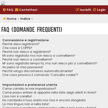
FAQ
Contattaci
Iscriviti
Login
Home
Indice
FAQ (Domande Frequenti)
Connessione e registrazione
Perché devo registrarmi?
Che cosa è COPPA?
Perché non riesco a registrarmi?
Mi sono registrato ma non riesco a connettermi!
Perché non riesco a connettermi?
Mi sono registrato tempo fa, ma non riesco più a connettermi?!
Ho perso la mia password!
Perché vengo disconnesso automaticamente?
Che cosa provoca il comando “Cancella cookie”?
Impostazioni e preferenze utente
Come cambio le mie impostazioni?
Come posso evitare di apparire nella lista degli utenti in linea?
L’ora non è corretta!
Ho cambiato il fuso orario ma l’ora è ancora sbagliata
La mia lingua non è nella lista!
Come posso mostrare un’immagine sotto il mio nome utente?