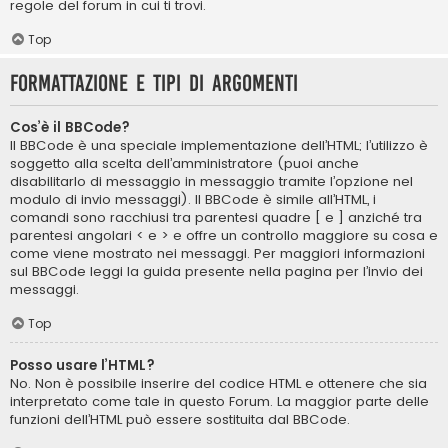
regole del forum in cui ti trovi.
Top
Formattazione e tipi di argomenti
Cos’è il BBCode?
Il BBCode è una speciale implementazione dell’HTML; l’utilizzo è
soggetto alla scelta dell’amministratore (puoi anche
disabilitarlo di messaggio in messaggio tramite l’opzione nel
modulo di invio messaggi). Il BBCode è simile all’HTML, i
comandi sono racchiusi tra parentesi quadre [ e ] anziché tra
parentesi angolari < e > e offre un controllo maggiore su cosa e
come viene mostrato nei messaggi. Per maggiori informazioni
sul BBCode leggi la guida presente nella pagina per l’invio dei
messaggi.
Top
Posso usare l’HTML?
No. Non è possibile inserire del codice HTML e ottenere che sia
interpretato come tale in questo Forum. La maggior parte delle
funzioni dell’HTML può essere sostituita dal BBCode.