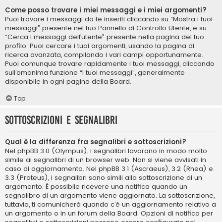
Come posso trovare i miei messaggi e i miei argomenti?
Puoi trovare i messaggi da te inseriti cliccando su “Mostra i tuoi
messaggi” presente nel tuo Pannello di Controllo Utente, e su
“Cerca i messaggi dell’utente” presente nella pagina del tuo
profilo. Puoi cercare i tuoi argomenti, usando la pagina di
ricerca avanzata, compilando i vari campi opportunamente.
Puoi comunque trovare rapidamente i tuoi messaggi, cliccando
sull’omonima funzione “I tuoi messaggi”, generalmente
disponibile in ogni pagina della Board.
Top
Sottoscrizioni e segnalibri
Qual è la differenza fra segnalibri e sottoscrizioni?
Nel phpBB 3.0 (Olympus), i segnalibri lavorano in modo molto
simile ai segnalibri di un browser web. Non si viene avvisati in
caso di aggiornamento. Nel phpBB 3.1 (Ascraeus), 3.2 (Rhea) e
3.3 (Proteus), i segnalibri sono simili alla sottoscrizione di un
argomento. È possibile ricevere una notifica quando un
segnalibro di un argomento viene aggiornato. La sottoscrizione,
tuttavia, ti comunicherà quando c’è un aggiornamento relativo a
un argomento o in un forum della Board. Opzioni di notifica per