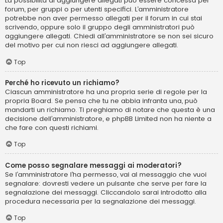
La possibilità di aggiungere allegati può essere concessa per
forum, per gruppi o per utenti specifici. L’amministratore
potrebbe non aver permesso allegati per il forum in cui stai
scrivendo, oppure solo il gruppo degli amministratori può
aggiungere allegati. Chiedi all’amministratore se non sei sicuro
del motivo per cui non riesci ad aggiungere allegati.
Top
Perché ho ricevuto un richiamo?
Ciascun amministratore ha una propria serie di regole per la
propria Board. Se pensa che tu ne abbia infranta una, può
mandarti un richiamo. Ti preghiamo di notare che questa è una
decisione dell’amministratore, e phpBB Limited non ha niente a
che fare con questi richiami.
Top
Come posso segnalare messaggi ai moderatori?
Se l’amministratore l’ha permesso, vai al messaggio che vuoi
segnalare: dovresti vedere un pulsante che serve per fare la
segnalazione dei messaggi. Cliccandolo sarai introdotto alla
procedura necessaria per la segnalazione dei messaggi.
Top