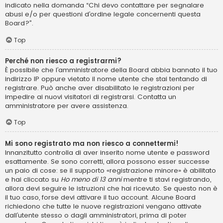
indicato nella domanda “Chi devo contattare per segnalare
abusi e/o per questioni d’ordine legale concernenti questa
Board?”.
Top
Perché non riesco a registrarmi?
È possibile che l’amministratore della Board abbia bannato il tuo
indirizzo IP oppure vietato il nome utente che stai tentando di
registrare. Può anche aver disabilitato le registrazioni per
impedire ai nuovi visitatori di registrarsi. Contatta un
amministratore per avere assistenza.
Top
Mi sono registrato ma non riesco a connettermi!
Innanzitutto controlla di aver inserito nome utente e password
esattamente. Se sono corretti, allora possono esser successe
un paio di cose: se il supporto «registrazione minore» è abilitato
e hai cliccato su
Ho meno di 13 anni
mentre ti stavi registrando,
allora devi seguire le istruzioni che hai ricevuto. Se questo non è
il tuo caso, forse devi attivare il tuo account. Alcune Board
richiedono che tutte le nuove registrazioni vengano attivate
dall’utente stesso o dagli amministratori, prima di poter