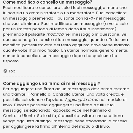
Come modifico o cancello un messaggio?
Puoi modificare o cancellare solo i tuoi messaggi, a meno che
tu non sia un amministratore o un moderatore. Puoi cancellare
un messaggio premendo il pulsante con la «X» nel messaggio
che vuoi eliminare. Puoi modificare un messaggio (a volte solo
per un limitato periodo di tempo dopo il suo inserimento)
premendo il pulsante
modifica
nel messaggio in questione. Se
qualcuno ha già risposto al tuo messaggio, quando effettui una
modifica, potresti trovare del testo aggiunto dove viene indicato
quante volte l’hai modificato. Un utente normale, generalmente,
non può cancellare un messaggio dopo che qualcuno ha
risposto.
Top
Come aggiungo una firma ai miei messaggi?
Per aggiungere una firma ad un messaggio devi prima crearne
una tramite il Pannello di Controllo Utente. Una volta creata, è
possibile selezionare l’opzione
Aggiungi la firma
nel modulo di
invio. È inoltre possibile aggiungere una firma a tutti i tuoi
messaggi selezionando l’apposita voce nel Pannello di
Controllo Utente. Se lo si fa, è possibile evitare che una firma
venga aggiunta ai singoli messaggi deselezionando la casella
per aggiungere la firma all’interno del modulo di invio.