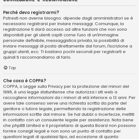
Perché devo registrarmi?
Potresti non averne bisogno: dipende dagli amministratori se è
necessario registrarsi per inviare messaggi. Comunque, la
registrazione ti darà accesso ad altre funzioni che non sono
disponibili per gli utenti ospiti come l’uso di un’immagine
personale definibile, messaggistica privata, la possibilità di
inviare messaggi di posta direttamente dal forum, l’iscrizione a
gruppi utenti, ecc. Ti bastano pochi secondi per registrarti e
quindi ti raccomandiamo di farlo.
Top
Che cosa è COPPA?
COPPA, o Legge sulla Privacy per la protezione dei minori del
1998, è una legge statunitense che autorizza i siti web a
raccogliere informazioni da i minori di età inferiore a 13 anni. Per
avere tale consenso serve una richiesta scritta da parte del
genitore o tutore legale, permettendo la registrazione delle
informazioni scritte dal minore. Se hai dubbi o incertezze, mettiti
in contatto con un consulente legale per assistenza. Nota bene
che phpBB Limited e il proprietario di questa Board non possono
fornire consigli legali e non sono un punto di contatto per
questioni legali di qualsiasi tipo, ad eccezione di quanto