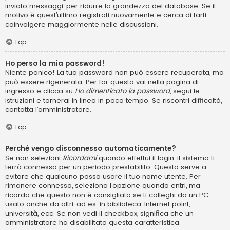
inviato messaggi, per ridurre la grandezza del database. Se il
motivo è quest’ultimo registrati nuovamente e cerca di farti
coinvolgere maggiormente nelle discussioni.
Top
Ho perso la mia password!
Niente panico! La tua password non può essere recuperata, ma
può essere rigenerata. Per far questo vai nella pagina di
ingresso e clicca su
Ho dimenticato la password
, segui le
istruzioni e tornerai in linea in poco tempo. Se riscontri difficoltà,
contatta l’amministratore.
Top
Perché vengo disconnesso automaticamente?
Se non selezioni
Ricordami
quando effettui il login, il sistema ti
terrà connesso per un periodo prestabilito. Questo serve a
evitare che qualcuno possa usare il tuo nome utente. Per
rimanere connesso, seleziona l’opzione quando entri, ma
ricorda che questo non è consigliato se ti colleghi da un PC
usato anche da altri, ad es. in biblioteca, Internet point,
università, ecc. Se non vedi il checkbox, significa che un
amministratore ha disabilitato questa caratteristica.