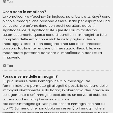
Top
Cosa sono le emoticon?
Le «emoticon» o «faccine» (in inglese,
emoticons
o
smileys
) sono
piccole immagini che possono essere usate per esprimere una
sensazione o un’emozione con pochi caratteri; ad es. :)
significa felice, :( significa triste. Questo Forum trasforma
automaticamente queste serie di caratteri in immagini. La lista
completa delle emoticon è visibile nella pagina di invio
messaggi. Cerca di non esagerare nell’uso delle emoticon,
possono facilmente rendere un messaggio illeggibile, e un
moderatore potrebbe decidere di modificarlo o addirittura
rimuoverlo.
Top
Posso inserire delle immagini?
Sì, puoi inserire delle immagini nei tuoi messaggi. Se
l’amministratore permette gli allegati è possibile caricare delle
immagini direttamente sulla Board; in alternativa devi creare un
collegamento a un’immagine ospitata su un server di pubblico
accesso, ad es. http://www.indirizzo-del-
sito.com/immagine.gif. Non puoi inserire immagini che hai sul
tuo PC (a meno che non abbia un server!) o immagini che si
trovano dietro sistemi di autenticazione, come caselle di posta