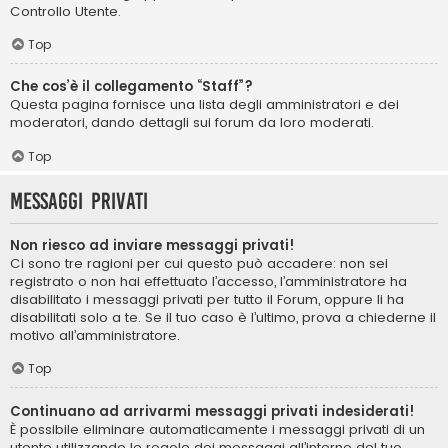
Controllo Utente.
Top
Che cos’è il collegamento “Staff”?
Questa pagina fornisce una lista degli amministratori e dei
moderatori, dando dettagli sui forum da loro moderati.
Top
Messaggi privati
Non riesco ad inviare messaggi privati!
Ci sono tre ragioni per cui questo può accadere: non sei
registrato o non hai effettuato l’accesso, l’amministratore ha
disabilitato i messaggi privati per tutto il Forum, oppure li ha
disabilitati solo a te. Se il tuo caso è l’ultimo, prova a chiederne il
motivo all’amministratore.
Top
Continuano ad arrivarmi messaggi privati indesiderati!
È possibile eliminare automaticamente i messaggi privati ​​di un
utente utilizzando le regole dei messaggi all’interno del tuo