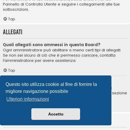
Pannello di Controllo Utente e seguire i collegamenti alle tue
sottoscrizioni.
Top
Allegati
Quali allegati sono ammessi in questa Board?
Ogni amministratore può abilitare o meno certi tipi di allegati.
Se non sei sicuro di ciò che è permesso caricare, contatta
l’amministratore per avere assistenza.
Top
Come posso trovare i miei allegati?
Questo sito utilizza cookie al fine di fornire la
Per trovare la lista degli allegati da te caricati, vai nel tuo
migliore navigazione possibile
Pannello di Controllo Utente e segui i collegamenti nella sezione
degli allegati.
Ulteriori informazioni
Top
Accetto
Informazioni su phpBB