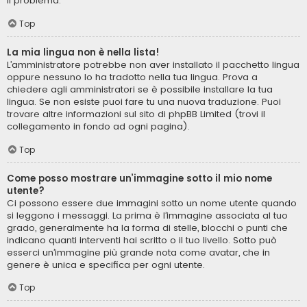
il problema.
Top
La mia lingua non è nella lista!
L’amministratore potrebbe non aver installato il pacchetto lingua
oppure nessuno lo ha tradotto nella tua lingua. Prova a
chiedere agli amministratori se è possibile installare la tua
lingua. Se non esiste puoi fare tu una nuova traduzione. Puoi
trovare altre informazioni sul sito di phpBB Limited (trovi il
collegamento in fondo ad ogni pagina).
Top
Come posso mostrare un’immagine sotto il mio nome
utente?
Ci possono essere due immagini sotto un nome utente quando
si leggono i messaggi. La prima è l’immagine associata al tuo
grado, generalmente ha la forma di stelle, blocchi o punti che
indicano quanti interventi hai scritto o il tuo livello. Sotto può
esserci un’immagine più grande nota come avatar, che in
genere è unica e specifica per ogni utente.
Top