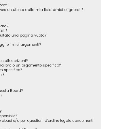
orati?
e un utente dalla mia lista amici o ignorati?
oard?
tati?
sultato una pagina vuota?
gi e i miei argomenti?
e sottoscrizioni?
alibro o un argomento specifico?
m specifico?
ni?
questa Board?
i?
?
sponibile?
 abusi e/o per questioni d’ordine legale concernenti