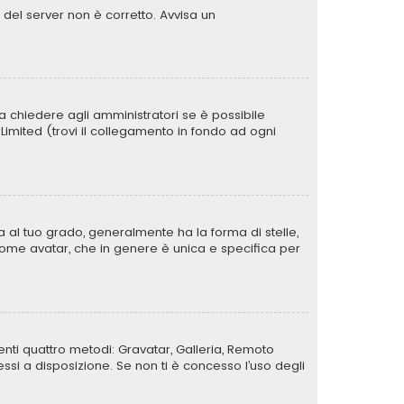
o del server non è corretto. Avvisa un
a chiedere agli amministratori se è possibile
B Limited (trovi il collegamento in fondo ad ogni
al tuo grado, generalmente ha la forma di stelle,
a come avatar, che in genere è unica e specifica per
uenti quattro metodi: Gravatar, Galleria, Remoto
si a disposizione. Se non ti è concesso l’uso degli