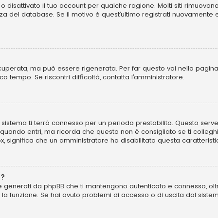
o disattivato il tuo account per qualche ragione. Molti siti rimuovo
za del database. Se il motivo è quest’ultimo registrati nuovamente 
perata, ma può essere rigenerata. Per far questo vai nella pagina
poco tempo. Se riscontri difficoltà, contatta l’amministratore.
 il sistema ti terrà connesso per un periodo prestabilito. Questo se
uando entri, ma ricorda che questo non è consigliato se ti colleghi 
ox, significa che un amministratore ha disabilitato questa caratteristi
”?
kie generati da phpBB che ti mantengono autenticato e connesso, olt
to la funzione. Se hai avuto problemi di accesso o di uscita dal sist