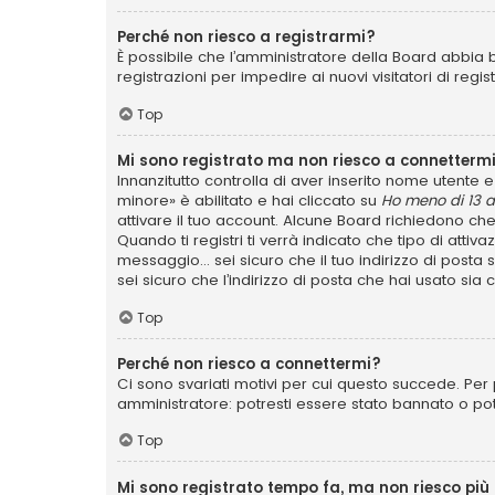
Perché non riesco a registrarmi?
È possibile che l’amministratore della Board abbia b
registrazioni per impedire ai nuovi visitatori di reg
Top
Mi sono registrato ma non riesco a connettermi
Innanzitutto controlla di aver inserito nome utente
minore» è abilitato e hai cliccato su
Ho meno di 13 a
attivare il tuo account. Alcune Board richiedono che
Quando ti registri ti verrà indicato che tipo di attiv
messaggio... sei sicuro che il tuo indirizzo di posta
sei sicuro che l’indirizzo di posta che hai usato sia
Top
Perché non riesco a connettermi?
Ci sono svariati motivi per cui questo succede. Per 
amministratore: potresti essere stato bannato o po
Top
Mi sono registrato tempo fa, ma non riesco più