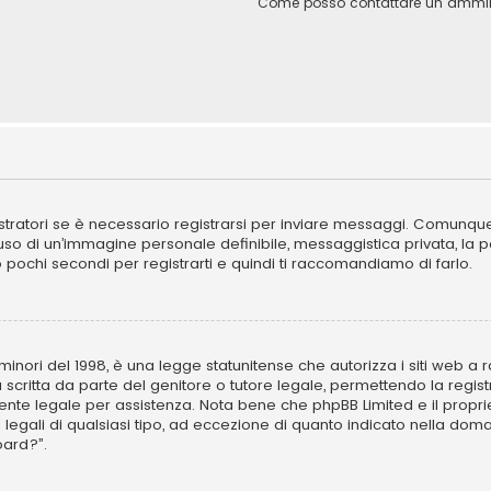
Come posso contattare un ammini
ratori se è necessario registrarsi per inviare messaggi. Comunque, 
l’uso di un’immagine personale definibile, messaggistica privata, la 
ano pochi secondi per registrarti e quindi ti raccomandiamo di farlo.
inori del 1998, è una legge statunitense che autorizza i siti web a ra
 scritta da parte del genitore o tutore legale, permettendo la regist
ulente legale per assistenza. Nota bene che phpBB Limited e il propr
i legali di qualsiasi tipo, ad eccezione di quanto indicato nella d
oard?”.