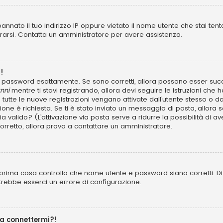
annato il tuo indirizzo IP oppure vietato il nome utente che stai tent
istrarsi. Contatta un amministratore per avere assistenza.
!
 e password esattamente. Se sono corretti, allora possono esser succ
nni
mentre ti stavi registrando, allora devi seguire le istruzioni che h
 tutte le nuove registrazioni vengano attivate dall’utente stesso o d
azione è richiesta. Se ti è stato inviato un messaggio di posta, allora 
 sia valido? (L’attivazione via posta serve a ridurre la possibilità d
 corretto, allora prova a contattare un amministratore.
prima cosa controlla che nome utente e password siano corretti. Di s
trebbe esserci un errore di configurazione.
 a connettermi?!