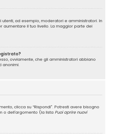
i utenti, ad esempio, moderatori e amministratori. In
 aumentare il tuo livello. La maggior parte dei
egistrato?
messo, ovviamente, che gli amministratori abbiano
i anonimi.
nto, clicca su “Rispondi”. Potresti avere bisogno
um o dell’argomento (la lista
Puoi aprire nuovi