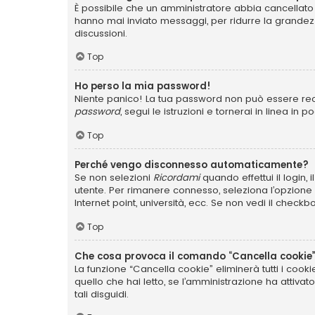
È possibile che un amministratore abbia cancellato 
hanno mai inviato messaggi, per ridurre la grandez
discussioni.
Top
Ho perso la mia password!
Niente panico! La tua password non può essere recu
password
, segui le istruzioni e tornerai in linea in 
Top
Perché vengo disconnesso automaticamente?
Se non selezioni
Ricordami
quando effettui il login,
utente. Per rimanere connesso, seleziona l’opzione q
Internet point, università, ecc. Se non vedi il checkb
Top
Che cosa provoca il comando “Cancella cookie
La funzione “Cancella cookie” eliminerà tutti i coo
quello che hai letto, se l’amministrazione ha attiva
tali disguidi.