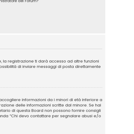
stratore del Forum?
la registrazione ti darà accesso ad altre funzioni
possibilità di inviare messaggi di posta direttamente
ccogliere informazioni da i minori di età inferiore a
razione delle informazioni scritte dal minore. Se hai
ietario di questa Board non possono fornire consigli
omanda “Chi devo contattare per segnalare abusi e/o