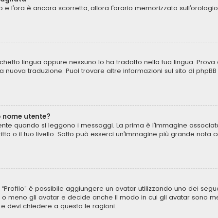
to e l’ora è ancora scorretta, allora l’orario memorizzato sull’orologi
chetto lingua oppure nessuno lo ha tradotto nella tua lingua. Prova 
una nuova traduzione. Puoi trovare altre informazioni sul sito di phpB
o nome utente?
te quando si leggono i messaggi. La prima è l’immagine associata 
critto o il tuo livello. Sotto può esserci un’immagine più grande not
to “Profilo” è possibile aggiungere un avatar utilizzando uno dei seg
 o meno gli avatar e decide anche il modo in cui gli avatar sono mes
 e devi chiedere a questa le ragioni.