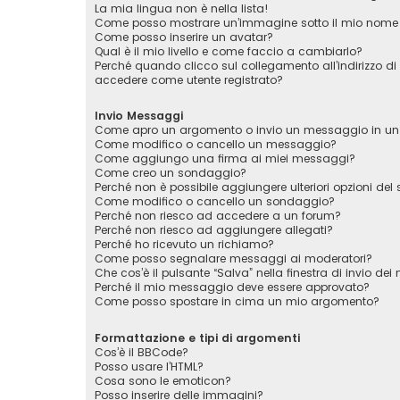
La mia lingua non è nella lista!
Come posso mostrare un’immagine sotto il mio nome 
Come posso inserire un avatar?
Qual è il mio livello e come faccio a cambiarlo?
Perché quando clicco sul collegamento all’indirizzo di
accedere come utente registrato?
Invio Messaggi
Come apro un argomento o invio un messaggio in un
Come modifico o cancello un messaggio?
Come aggiungo una firma ai miei messaggi?
Come creo un sondaggio?
Perché non è possibile aggiungere ulteriori opzioni de
Come modifico o cancello un sondaggio?
Perché non riesco ad accedere a un forum?
Perché non riesco ad aggiungere allegati?
Perché ho ricevuto un richiamo?
Come posso segnalare messaggi ai moderatori?
Che cos’è il pulsante “Salva” nella finestra di invio de
Perché il mio messaggio deve essere approvato?
Come posso spostare in cima un mio argomento?
Formattazione e tipi di argomenti
Cos’è il BBCode?
Posso usare l’HTML?
Cosa sono le emoticon?
Posso inserire delle immagini?