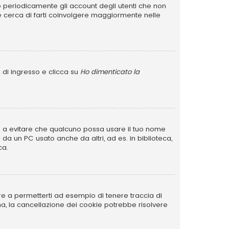
no periodicamente gli account degli utenti che non
e cerca di farti coinvolgere maggiormente nelle
 di ingresso e clicca su
Ho dimenticato la
rve a evitare che qualcuno possa usare il tuo nome
da un PC usato anche da altri, ad es. in biblioteca,
ca.
re a permetterti ad esempio di tenere traccia di
ema, la cancellazione dei cookie potrebbe risolvere