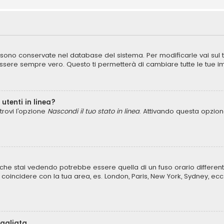
ni sono conservate nel database del sistema. Per modificarle vai sul
ere sempre vero. Questo ti permetterà di cambiare tutte le tue im
utenti in linea?
trovi l’opzione
Nascondi il tuo stato in linea
. Attivando questa opzione
che stai vedendo potrebbe essere quella di un fuso orario different
lo coincidere con la tua area, es. London, Paris, New York, Sydney, ecc
bagliata