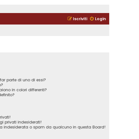
Iscriviti
Login
ar parte di uno di essi?
o?
iono in colori differenti?
efinito?
ivati!
privati indesiderati!
ta indesiderata o spam da qualcuno in questa Board!