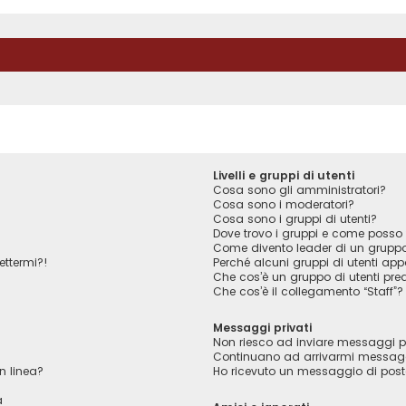
Livelli e gruppi di utenti
Cosa sono gli amministratori?
Cosa sono i moderatori?
Cosa sono i gruppi di utenti?
Dove trovo i gruppi e come posso f
Come divento leader di un grupp
ettermi?!
Perché alcuni gruppi di utenti appa
Che cos’è un gruppo di utenti pred
Che cos’è il collegamento “Staff”?
Messaggi privati
Non riesco ad inviare messaggi pr
Continuano ad arrivarmi messaggi 
n linea?
Ho ricevuto un messaggio di pos
a