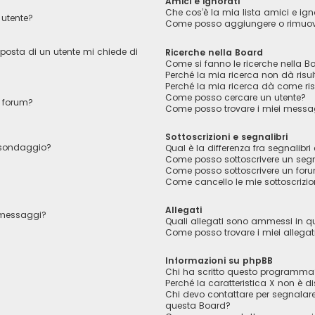
Amici e ignorati
Che cos’è la mia lista amici e ign
utente?
Come posso aggiungere o rimuover
 posta di un utente mi chiede di
Ricerche nella Board
Come si fanno le ricerche nella B
Perché la mia ricerca non dà risul
Perché la mia ricerca dà come ri
Come posso cercare un utente?
 forum?
Come posso trovare i miei messag
Sottoscrizioni e segnalibri
l sondaggio?
Qual è la differenza fra segnalibri 
Come posso sottoscrivere un segn
Come posso sottoscrivere un foru
Come cancello le mie sottoscrizio
Allegati
i messaggi?
Quali allegati sono ammessi in 
Come posso trovare i miei allegat
Informazioni su phpBB
Chi ha scritto questo programma
Perché la caratteristica X non è di
Chi devo contattare per segnalare
questa Board?