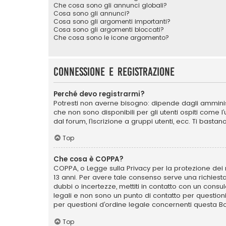
Che cosa sono gli annunci globali?
Cosa sono gli annunci?
Cosa sono gli argomenti importanti?
Cosa sono gli argomenti bloccati?
Che cosa sono le icone argomento?
Connessione e registrazione
Perché devo registrarmi?
Potresti non averne bisogno: dipende dagli amminist
che non sono disponibili per gli utenti ospiti come 
dal forum, l’iscrizione a gruppi utenti, ecc. Ti bast
Top
Che cosa è COPPA?
COPPA, o Legge sulla Privacy per la protezione dei m
13 anni. Per avere tale consenso serve una richiesta
dubbi o incertezze, mettiti in contatto con un cons
legali e non sono un punto di contatto per question
per questioni d’ordine legale concernenti questa B
Top