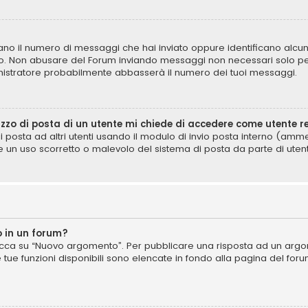
icano il numero di messaggi che hai inviato oppure identificano alcun
lo. Non abusare del Forum inviando messaggi non necessari solo per
istratore probabilmente abbasserà il numero dei tuoi messaggi.
izzo di posta di un utente mi chiede di accedere come utente r
di posta ad altri utenti usando il modulo di invio posta interno (am
e un uso scorretto o malevolo del sistema di posta da parte di utent
 in un forum?
cca su “Nuovo argomento”. Per pubblicare una risposta ad un argome
e tue funzioni disponibili sono elencate in fondo alla pagina del for