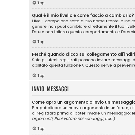
Top
Qual è il mio livello e come faccio a cambiarlo?
I livelli, compaiono sotto al tuo nome utente, e ind
genere, non puoi cambiare direttamente il tuo livel
Forum non tollera questo comportamento e l’ammin
Top
Perché quando clicco sul collegamento all’indir
Solo gli utenti registrati possono inviare messaggi 
abilitato questa funzione). Questo serve a prevenir
Top
Invio Messaggi
Come apro un argomento o invio un messaggio
Per pubblicare un nuovo argomento in un forum, cli
di registrarti prima di poter inviare un messaggio: l
argomenti
,
Puoi votare nei sondaggi
, ecc.).
Top