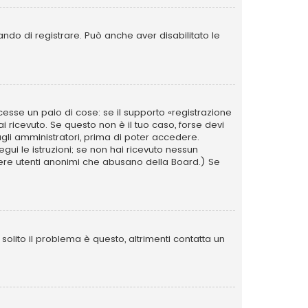
ando di registrare. Può anche aver disabilitato le
esse un paio di cose: se il supporto «registrazione
ai ricevuto. Se questo non è il tuo caso, forse devi
agli amministratori, prima di poter accedere.
segui le istruzioni; se non hai ricevuto nessun
i avere utenti anonimi che abusano della Board.) Se
olito il problema è questo, altrimenti contatta un