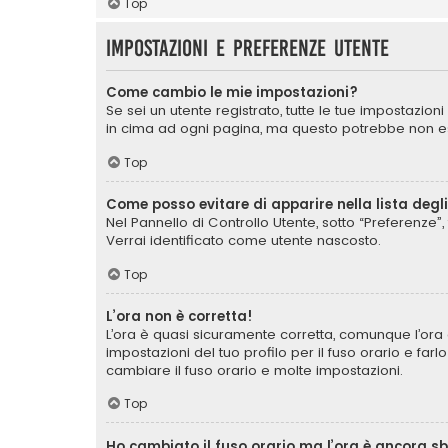
Top
Impostazioni e preferenze utente
Come cambio le mie impostazioni?
Se sei un utente registrato, tutte le tue impostazio
in cima ad ogni pagina, ma questo potrebbe non ess
Top
Come posso evitare di apparire nella lista degli 
Nel Pannello di Controllo Utente, sotto “Preferenze”, 
Verrai identificato come utente nascosto.
Top
L’ora non è corretta!
L’ora è quasi sicuramente corretta, comunque l’ora 
impostazioni del tuo profilo per il fuso orario e far
cambiare il fuso orario e molte impostazioni.
Top
Ho cambiato il fuso orario ma l’ora è ancora s