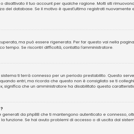
o disattivato il tuo account per qualche ragione. Molti siti rimuovo
za del database. Se il motivo è quest’ultimo registrati nuovamente 
perata, ma può essere rigenerata. Per far questo vai nella pagina
poco tempo. Se riscontri difficoltà, contatta l’amministratore.
 il sistema ti terrà connesso per un periodo prestabilito. Questo se
uando entri, ma ricorda che questo non è consigliato se ti colleghi 
ox, significa che un amministratore ha disabilitato questa caratteristi
”?
kie generati da phpBB che ti mantengono autenticato e connesso, olt
to la funzione. Se hai avuto problemi di accesso o di uscita dal sist