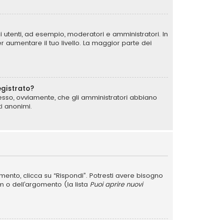
i utenti, ad esempio, moderatori e amministratori. In
 aumentare il tuo livello. La maggior parte dei
egistrato?
messo, ovviamente, che gli amministratori abbiano
i anonimi.
nto, clicca su “Rispondi”. Potresti avere bisogno
um o dell’argomento (la lista
Puoi aprire nuovi