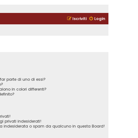
Iscriviti
Login
ar parte di uno di essi?
o?
iono in colori differenti?
efinito?
ivati!
privati indesiderati!
ta indesiderata o spam da qualcuno in questa Board!