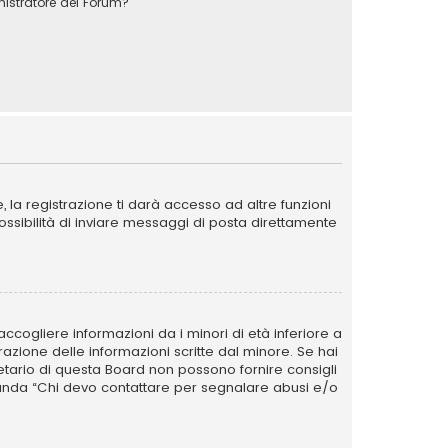
stratore del Forum?
la registrazione ti darà accesso ad altre funzioni
possibilità di inviare messaggi di posta direttamente
ccogliere informazioni da i minori di età inferiore a
razione delle informazioni scritte dal minore. Se hai
ietario di questa Board non possono fornire consigli
omanda “Chi devo contattare per segnalare abusi e/o