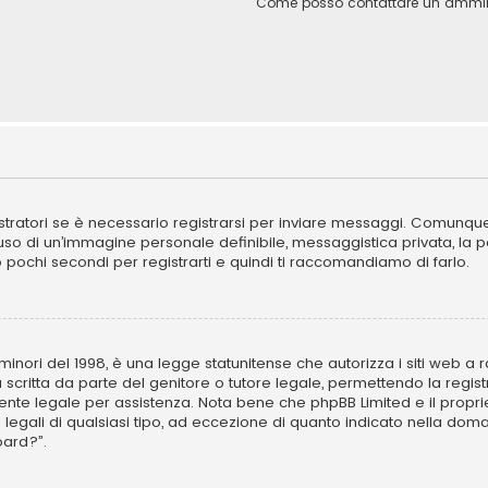
Come posso contattare un ammini
ratori se è necessario registrarsi per inviare messaggi. Comunque, 
l’uso di un’immagine personale definibile, messaggistica privata, la 
ano pochi secondi per registrarti e quindi ti raccomandiamo di farlo.
inori del 1998, è una legge statunitense che autorizza i siti web a ra
 scritta da parte del genitore o tutore legale, permettendo la regist
ulente legale per assistenza. Nota bene che phpBB Limited e il propr
i legali di qualsiasi tipo, ad eccezione di quanto indicato nella d
oard?”.