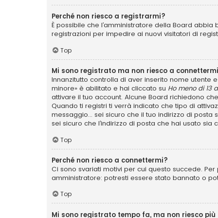
Perché non riesco a registrarmi?
È possibile che l’amministratore della Board abbia b
registrazioni per impedire ai nuovi visitatori di reg
Top
Mi sono registrato ma non riesco a connettermi
Innanzitutto controlla di aver inserito nome utente
minore» è abilitato e hai cliccato su
Ho meno di 13 a
attivare il tuo account. Alcune Board richiedono che
Quando ti registri ti verrà indicato che tipo di attiv
messaggio... sei sicuro che il tuo indirizzo di posta
sei sicuro che l’indirizzo di posta che hai usato sia
Top
Perché non riesco a connettermi?
Ci sono svariati motivi per cui questo succede. Per 
amministratore: potresti essere stato bannato o po
Top
Mi sono registrato tempo fa, ma non riesco più