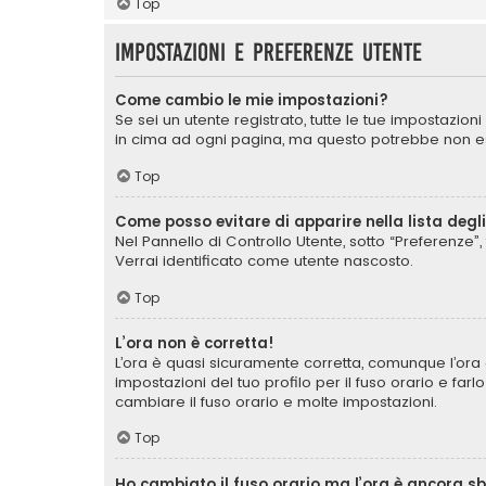
Top
Impostazioni e preferenze utente
Come cambio le mie impostazioni?
Se sei un utente registrato, tutte le tue impostazio
in cima ad ogni pagina, ma questo potrebbe non ess
Top
Come posso evitare di apparire nella lista degli 
Nel Pannello di Controllo Utente, sotto “Preferenze”, 
Verrai identificato come utente nascosto.
Top
L’ora non è corretta!
L’ora è quasi sicuramente corretta, comunque l’ora 
impostazioni del tuo profilo per il fuso orario e far
cambiare il fuso orario e molte impostazioni.
Top
Ho cambiato il fuso orario ma l’ora è ancora s