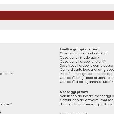
Livelli e gruppi di utenti
Cosa sono gli amministratori?
Cosa sono i moderatori?
Cosa sono i gruppi di utenti?
Dove trovo i gruppi e come posso f
Come divento leader di un grupp
ettermi?!
Perché alcuni gruppi di utenti appa
Che cos’è un gruppo di utenti pred
Che cos’è il collegamento “Staff”?
Messaggi privati
Non riesco ad inviare messaggi pr
Continuano ad arrivarmi messaggi 
n linea?
Ho ricevuto un messaggio di pos
a