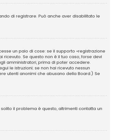
ando di registrare. Può anche aver disabilitato le
esse un paio di cose: se il supporto «registrazione
ai ricevuto. Se questo non è il tuo caso, forse devi
agli amministratori, prima di poter accedere.
segui le istruzioni; se non hai ricevuto nessun
i avere utenti anonimi che abusano della Board.) Se
olito il problema è questo, altrimenti contatta un