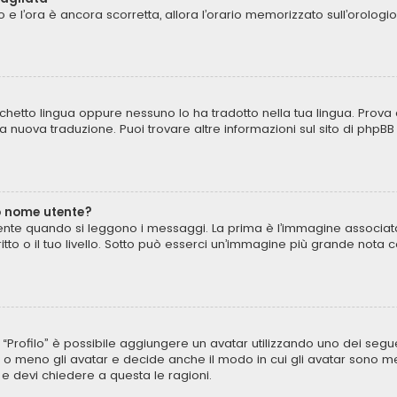
to e l’ora è ancora scorretta, allora l’orario memorizzato sull’orologi
chetto lingua oppure nessuno lo ha tradotto nella tua lingua. Prova 
una nuova traduzione. Puoi trovare altre informazioni sul sito di phpB
o nome utente?
te quando si leggono i messaggi. La prima è l’immagine associata 
critto o il tuo livello. Sotto può esserci un’immagine più grande not
to “Profilo” è possibile aggiungere un avatar utilizzando uno dei seg
 o meno gli avatar e decide anche il modo in cui gli avatar sono mes
 e devi chiedere a questa le ragioni.