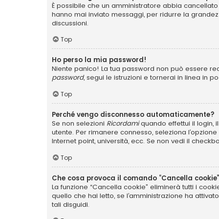
È possibile che un amministratore abbia cancellato 
hanno mai inviato messaggi, per ridurre la grandez
discussioni.
Top
Ho perso la mia password!
Niente panico! La tua password non può essere recu
password
, segui le istruzioni e tornerai in linea in 
Top
Perché vengo disconnesso automaticamente?
Se non selezioni
Ricordami
quando effettui il login,
utente. Per rimanere connesso, seleziona l’opzione q
Internet point, università, ecc. Se non vedi il checkb
Top
Che cosa provoca il comando “Cancella cookie
La funzione “Cancella cookie” eliminerà tutti i coo
quello che hai letto, se l’amministrazione ha attiva
tali disguidi.