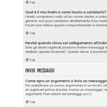
Top
Qual è il mio livello e come faccio a cambiarlo?
I livelli, compaiono sotto al tuo nome utente, e ind
genere, non puoi cambiare direttamente il tuo livel
Forum non tollera questo comportamento e l’ammin
Top
Perché quando clicco sul collegamento all’indir
Solo gli utenti registrati possono inviare messaggi 
abilitato questa funzione). Questo serve a prevenir
Top
Invio Messaggi
Come apro un argomento o invio un messaggio
Per pubblicare un nuovo argomento in un forum, cli
di registrarti prima di poter inviare un messaggio: l
argomenti
,
Puoi votare nei sondaggi
, ecc.).
Top