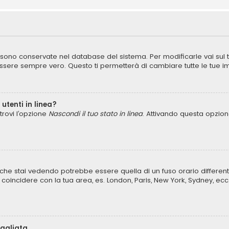
ni sono conservate nel database del sistema. Per modificarle vai sul
ere sempre vero. Questo ti permetterà di cambiare tutte le tue im
utenti in linea?
trovi l’opzione
Nascondi il tuo stato in linea
. Attivando questa opzione
che stai vedendo potrebbe essere quella di un fuso orario different
lo coincidere con la tua area, es. London, Paris, New York, Sydney, ecc
bagliata