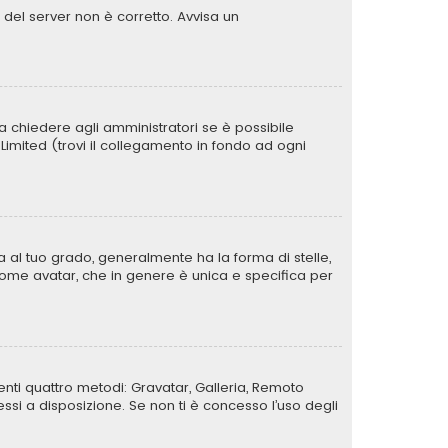
o del server non è corretto. Avvisa un
a chiedere agli amministratori se è possibile
B Limited (trovi il collegamento in fondo ad ogni
al tuo grado, generalmente ha la forma di stelle,
a come avatar, che in genere è unica e specifica per
uenti quattro metodi: Gravatar, Galleria, Remoto
si a disposizione. Se non ti è concesso l’uso degli