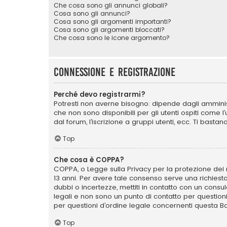
Che cosa sono gli annunci globali?
Cosa sono gli annunci?
Cosa sono gli argomenti importanti?
Cosa sono gli argomenti bloccati?
Che cosa sono le icone argomento?
Connessione e registrazione
Perché devo registrarmi?
Potresti non averne bisogno: dipende dagli amminist
che non sono disponibili per gli utenti ospiti come 
dal forum, l’iscrizione a gruppi utenti, ecc. Ti bast
Top
Che cosa è COPPA?
COPPA, o Legge sulla Privacy per la protezione dei m
13 anni. Per avere tale consenso serve una richiesta
dubbi o incertezze, mettiti in contatto con un cons
legali e non sono un punto di contatto per question
per questioni d’ordine legale concernenti questa B
Top