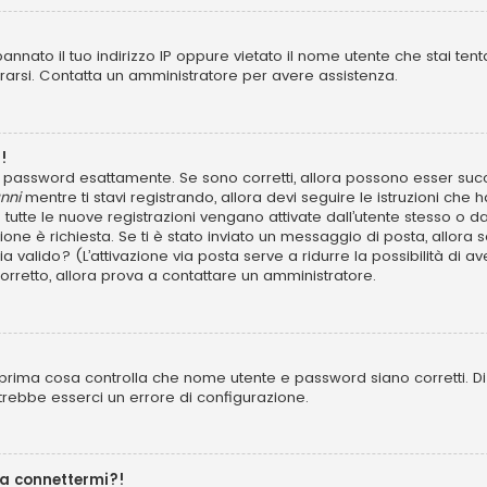
annato il tuo indirizzo IP oppure vietato il nome utente che stai tent
istrarsi. Contatta un amministratore per avere assistenza.
!
 e password esattamente. Se sono corretti, allora possono esser succ
nni
mentre ti stavi registrando, allora devi seguire le istruzioni che h
 tutte le nuove registrazioni vengano attivate dall’utente stesso o d
azione è richiesta. Se ti è stato inviato un messaggio di posta, allora 
 sia valido? (L’attivazione via posta serve a ridurre la possibilità d
 corretto, allora prova a contattare un amministratore.
prima cosa controlla che nome utente e password siano corretti. Di s
trebbe esserci un errore di configurazione.
 a connettermi?!