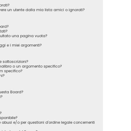
orati?
e un utente dalla mia lista amici o ignorati?
oard?
tati?
sultato una pagina vuota?
gi e i miei argomenti?
e sottoscrizioni?
alibro o un argomento specifico?
m specifico?
ni?
questa Board?
i?
?
sponibile?
 abusi e/o per questioni d’ordine legale concernenti