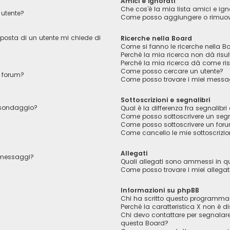
Amici e ignorati
Che cos’è la mia lista amici e ign
utente?
Come posso aggiungere o rimuover
 posta di un utente mi chiede di
Ricerche nella Board
Come si fanno le ricerche nella B
Perché la mia ricerca non dà risul
Perché la mia ricerca dà come ri
Come posso cercare un utente?
 forum?
Come posso trovare i miei messag
Sottoscrizioni e segnalibri
l sondaggio?
Qual è la differenza fra segnalibri 
Come posso sottoscrivere un segn
Come posso sottoscrivere un foru
Come cancello le mie sottoscrizio
Allegati
i messaggi?
Quali allegati sono ammessi in 
Come posso trovare i miei allegat
Informazioni su phpBB
Chi ha scritto questo programma
Perché la caratteristica X non è di
Chi devo contattare per segnalare
questa Board?