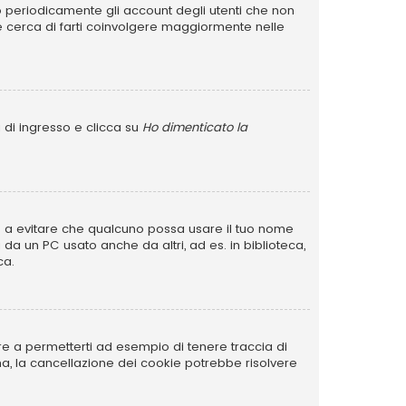
no periodicamente gli account degli utenti che non
e cerca di farti coinvolgere maggiormente nelle
 di ingresso e clicca su
Ho dimenticato la
rve a evitare che qualcuno possa usare il tuo nome
da un PC usato anche da altri, ad es. in biblioteca,
ca.
re a permetterti ad esempio di tenere traccia di
ema, la cancellazione dei cookie potrebbe risolvere