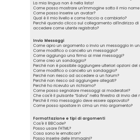
La mia lingua non è nella lista!
Come posso mostrare un’immagine sotto il mio nome 
Come posso inserire un avatar?
Qual è il mio livello e come faccio a cambiarlo?
Perché quando clicco sul collegamento all’indirizzo di
accedere come utente registrato?
Invio Messaggi
Come apro un argomento o invio un messaggio in un
Come modifico o cancello un messaggio?
Come aggiungo una firma ai miei messaggi?
Come creo un sondaggio?
Perché non è possibile aggiungere ulteriori opzioni de
Come modifico o cancello un sondaggio?
Perché non riesco ad accedere a un forum?
Perché non riesco ad aggiungere allegati?
Perché ho ricevuto un richiamo?
Come posso segnalare messaggi ai moderatori?
Che cos’è il pulsante “Salva” nella finestra di invio de
Perché il mio messaggio deve essere approvato?
Come posso spostare in cima un mio argomento?
Formattazione e tipi di argomenti
Cos’è il BBCode?
Posso usare l’HTML?
Cosa sono le emoticon?
Posso inserire delle immagini?