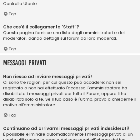
Controllo Utente.
Top
Che cos’è il collegamento “Staff”?
Questa pagina fornisce una lista degli amministratori e dei
moderatori, dando dettagli sui forum da loro moderati.
Top
Messaggi privati
Non riesco ad inviare messaggi privati!
Ci sono tre ragioni per cui questo può accadere: non sei
registrato o non hai effettuato l’accesso, l’amministratore ha
disabilitato i messaggi privati per tutto il Forum, oppure li ha
disabilitati solo a te. Se il tuo caso è l’ultimo, prova a chiederne il
motivo all’amministratore.
Top
Continuano ad arrivarmi messaggi privati indesiderati!
È possibile eliminare automaticamente i messaggi privati ​​di un
utente utilizzando le regole dei messaggi all’interno del tuo