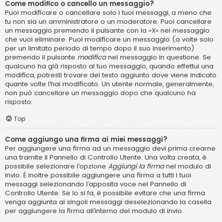
Come modifico o cancello un messaggio?
Puoi modificare o cancellare solo i tuoi messaggi, a meno che
tu non sia un amministratore o un moderatore. Puoi cancellare
un messaggio premendo il pulsante con la «X» nel messaggio
che vuoi eliminare. Puoi modificare un messaggio (a volte solo
per un limitato periodo di tempo dopo il suo inserimento)
premendo il pulsante
modifica
nel messaggio in questione. Se
qualcuno ha già risposto al tuo messaggio, quando effettui una
modifica, potresti trovare del testo aggiunto dove viene indicato
quante volte l’hai modificato. Un utente normale, generalmente,
non può cancellare un messaggio dopo che qualcuno ha
risposto.
Top
Come aggiungo una firma ai miei messaggi?
Per aggiungere una firma ad un messaggio devi prima crearne
una tramite il Pannello di Controllo Utente. Una volta creata, è
possibile selezionare l’opzione
Aggiungi la firma
nel modulo di
invio. È inoltre possibile aggiungere una firma a tutti i tuoi
messaggi selezionando l’apposita voce nel Pannello di
Controllo Utente. Se lo si fa, è possibile evitare che una firma
venga aggiunta ai singoli messaggi deselezionando la casella
per aggiungere la firma all’interno del modulo di invio.