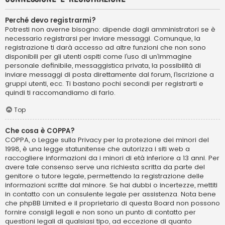
Perché devo registrarmi?
Potresti non averne bisogno: dipende dagli amministratori se è
necessario registrarsi per inviare messaggi. Comunque, la
registrazione ti darà accesso ad altre funzioni che non sono
disponibili per gli utenti ospiti come l’uso di un’immagine
personale definibile, messaggistica privata, la possibilità di
inviare messaggi di posta direttamente dal forum, l’iscrizione a
gruppi utenti, ecc. Ti bastano pochi secondi per registrarti e
quindi ti raccomandiamo di farlo.
Top
Che cosa è COPPA?
COPPA, o Legge sulla Privacy per la protezione dei minori del
1998, è una legge statunitense che autorizza i siti web a
raccogliere informazioni da i minori di età inferiore a 13 anni. Per
avere tale consenso serve una richiesta scritta da parte del
genitore o tutore legale, permettendo la registrazione delle
informazioni scritte dal minore. Se hai dubbi o incertezze, mettiti
in contatto con un consulente legale per assistenza. Nota bene
che phpBB Limited e il proprietario di questa Board non possono
fornire consigli legali e non sono un punto di contatto per
questioni legali di qualsiasi tipo, ad eccezione di quanto