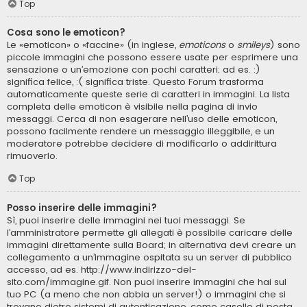
Top
Cosa sono le emoticon?
Le «emoticon» o «faccine» (in inglese,
emoticons
o
smileys
) sono
piccole immagini che possono essere usate per esprimere una
sensazione o un’emozione con pochi caratteri; ad es. :)
significa felice, :( significa triste. Questo Forum trasforma
automaticamente queste serie di caratteri in immagini. La lista
completa delle emoticon è visibile nella pagina di invio
messaggi. Cerca di non esagerare nell’uso delle emoticon,
possono facilmente rendere un messaggio illeggibile, e un
moderatore potrebbe decidere di modificarlo o addirittura
rimuoverlo.
Top
Posso inserire delle immagini?
Sì, puoi inserire delle immagini nei tuoi messaggi. Se
l’amministratore permette gli allegati è possibile caricare delle
immagini direttamente sulla Board; in alternativa devi creare un
collegamento a un’immagine ospitata su un server di pubblico
accesso, ad es. http://www.indirizzo-del-
sito.com/immagine.gif. Non puoi inserire immagini che hai sul
tuo PC (a meno che non abbia un server!) o immagini che si
trovano dietro sistemi di autenticazione, come caselle di posta