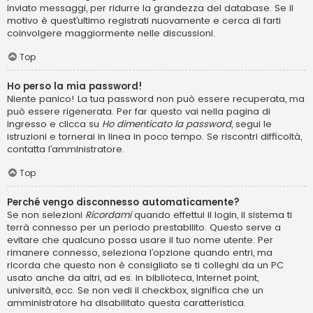
inviato messaggi, per ridurre la grandezza del database. Se il
motivo è quest’ultimo registrati nuovamente e cerca di farti
coinvolgere maggiormente nelle discussioni.
Top
Ho perso la mia password!
Niente panico! La tua password non può essere recuperata, ma
può essere rigenerata. Per far questo vai nella pagina di
ingresso e clicca su
Ho dimenticato la password
, segui le
istruzioni e tornerai in linea in poco tempo. Se riscontri difficoltà,
contatta l’amministratore.
Top
Perché vengo disconnesso automaticamente?
Se non selezioni
Ricordami
quando effettui il login, il sistema ti
terrà connesso per un periodo prestabilito. Questo serve a
evitare che qualcuno possa usare il tuo nome utente. Per
rimanere connesso, seleziona l’opzione quando entri, ma
ricorda che questo non è consigliato se ti colleghi da un PC
usato anche da altri, ad es. in biblioteca, Internet point,
università, ecc. Se non vedi il checkbox, significa che un
amministratore ha disabilitato questa caratteristica.