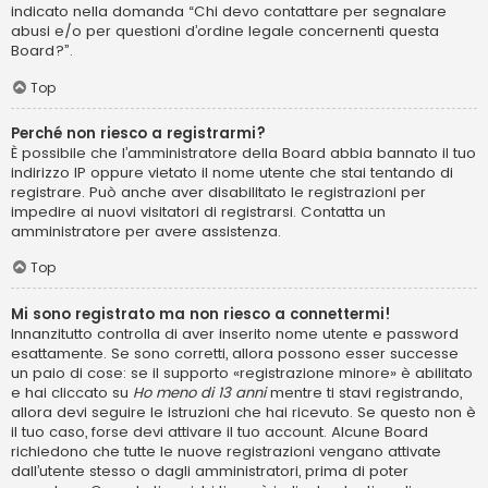
indicato nella domanda “Chi devo contattare per segnalare
abusi e/o per questioni d’ordine legale concernenti questa
Board?”.
Top
Perché non riesco a registrarmi?
È possibile che l’amministratore della Board abbia bannato il tuo
indirizzo IP oppure vietato il nome utente che stai tentando di
registrare. Può anche aver disabilitato le registrazioni per
impedire ai nuovi visitatori di registrarsi. Contatta un
amministratore per avere assistenza.
Top
Mi sono registrato ma non riesco a connettermi!
Innanzitutto controlla di aver inserito nome utente e password
esattamente. Se sono corretti, allora possono esser successe
un paio di cose: se il supporto «registrazione minore» è abilitato
e hai cliccato su
Ho meno di 13 anni
mentre ti stavi registrando,
allora devi seguire le istruzioni che hai ricevuto. Se questo non è
il tuo caso, forse devi attivare il tuo account. Alcune Board
richiedono che tutte le nuove registrazioni vengano attivate
dall’utente stesso o dagli amministratori, prima di poter