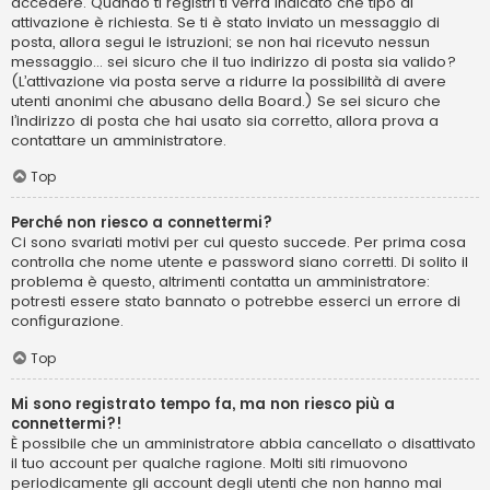
accedere. Quando ti registri ti verrà indicato che tipo di
attivazione è richiesta. Se ti è stato inviato un messaggio di
posta, allora segui le istruzioni; se non hai ricevuto nessun
messaggio... sei sicuro che il tuo indirizzo di posta sia valido?
(L’attivazione via posta serve a ridurre la possibilità di avere
utenti anonimi che abusano della Board.) Se sei sicuro che
l’indirizzo di posta che hai usato sia corretto, allora prova a
contattare un amministratore.
Top
Perché non riesco a connettermi?
Ci sono svariati motivi per cui questo succede. Per prima cosa
controlla che nome utente e password siano corretti. Di solito il
problema è questo, altrimenti contatta un amministratore:
potresti essere stato bannato o potrebbe esserci un errore di
configurazione.
Top
Mi sono registrato tempo fa, ma non riesco più a
connettermi?!
È possibile che un amministratore abbia cancellato o disattivato
il tuo account per qualche ragione. Molti siti rimuovono
periodicamente gli account degli utenti che non hanno mai