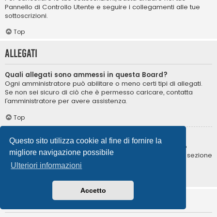
Pannello di Controllo Utente e seguire i collegamenti alle tue
sottoscrizioni.
Top
Allegati
Quali allegati sono ammessi in questa Board?
Ogni amministratore può abilitare o meno certi tipi di allegati.
Se non sei sicuro di ciò che è permesso caricare, contatta
l’amministratore per avere assistenza.
Top
Come posso trovare i miei allegati?
Questo sito utilizza cookie al fine di fornire la
Per trovare la lista degli allegati da te caricati, vai nel tuo
migliore navigazione possibile
Pannello di Controllo Utente e segui i collegamenti nella sezione
degli allegati.
Ulteriori informazioni
Top
Accetto
Informazioni su phpBB