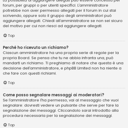
La possibilità di aggiungere allegati può essere concessa per
forum, per gruppi o per utenti specifici. L’amministratore
potrebbe non aver permesso allegati per il forum in cui stai
scrivendo, oppure solo il gruppo degli amministratori può
aggiungere allegati. Chiedi all’amministratore se non sei sicuro
del motivo per cui non riesci ad aggiungere allegati.
Top
Perché ho ricevuto un richiamo?
Ciascun amministratore ha una propria serie di regole per la
propria Board. Se pensa che tu ne abbia infranta una, può
mandarti un richiamo. Ti preghiamo di notare che questa è una
decisione dell’amministratore, e phpBB Limited non ha niente a
che fare con questi richiami.
Top
Come posso segnalare messaggi ai moderatori?
Se l’amministratore l’ha permesso, vai al messaggio che vuoi
segnalare: dovresti vedere un pulsante che serve per fare la
segnalazione dei messaggi. Cliccandolo sarai introdotto alla
procedura necessaria per la segnalazione dei messaggi.
Top