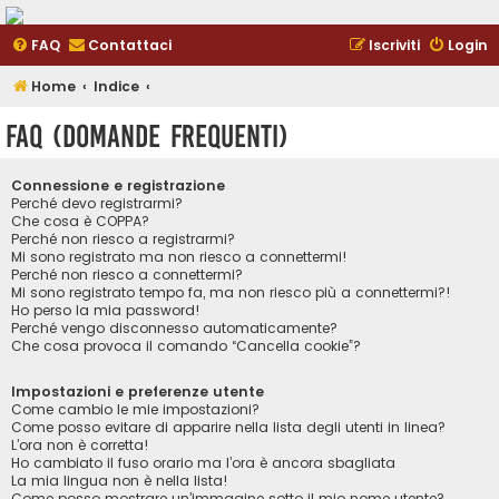
FAQ
Contattaci
Iscriviti
Login
Home
Indice
FAQ (Domande Frequenti)
Connessione e registrazione
Perché devo registrarmi?
Che cosa è COPPA?
Perché non riesco a registrarmi?
Mi sono registrato ma non riesco a connettermi!
Perché non riesco a connettermi?
Mi sono registrato tempo fa, ma non riesco più a connettermi?!
Ho perso la mia password!
Perché vengo disconnesso automaticamente?
Che cosa provoca il comando “Cancella cookie”?
Impostazioni e preferenze utente
Come cambio le mie impostazioni?
Come posso evitare di apparire nella lista degli utenti in linea?
L’ora non è corretta!
Ho cambiato il fuso orario ma l’ora è ancora sbagliata
La mia lingua non è nella lista!
Come posso mostrare un’immagine sotto il mio nome utente?