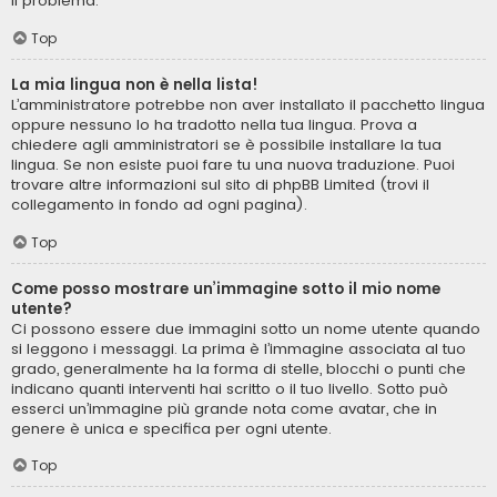
il problema.
Top
La mia lingua non è nella lista!
L’amministratore potrebbe non aver installato il pacchetto lingua
oppure nessuno lo ha tradotto nella tua lingua. Prova a
chiedere agli amministratori se è possibile installare la tua
lingua. Se non esiste puoi fare tu una nuova traduzione. Puoi
trovare altre informazioni sul sito di phpBB Limited (trovi il
collegamento in fondo ad ogni pagina).
Top
Come posso mostrare un’immagine sotto il mio nome
utente?
Ci possono essere due immagini sotto un nome utente quando
si leggono i messaggi. La prima è l’immagine associata al tuo
grado, generalmente ha la forma di stelle, blocchi o punti che
indicano quanti interventi hai scritto o il tuo livello. Sotto può
esserci un’immagine più grande nota come avatar, che in
genere è unica e specifica per ogni utente.
Top