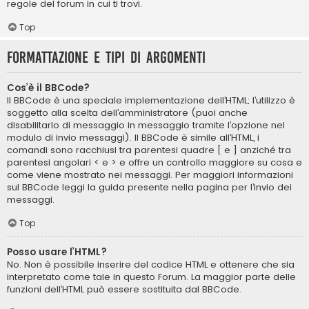
regole del forum in cui ti trovi.
Top
Formattazione e tipi di argomenti
Cos’è il BBCode?
Il BBCode è una speciale implementazione dell’HTML; l’utilizzo è
soggetto alla scelta dell’amministratore (puoi anche
disabilitarlo di messaggio in messaggio tramite l’opzione nel
modulo di invio messaggi). Il BBCode è simile all’HTML, i
comandi sono racchiusi tra parentesi quadre [ e ] anziché tra
parentesi angolari < e > e offre un controllo maggiore su cosa e
come viene mostrato nei messaggi. Per maggiori informazioni
sul BBCode leggi la guida presente nella pagina per l’invio dei
messaggi.
Top
Posso usare l’HTML?
No. Non è possibile inserire del codice HTML e ottenere che sia
interpretato come tale in questo Forum. La maggior parte delle
funzioni dell’HTML può essere sostituita dal BBCode.