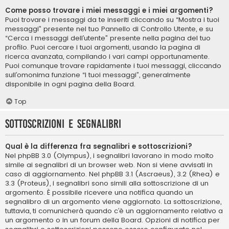
Come posso trovare i miei messaggi e i miei argomenti?
Puoi trovare i messaggi da te inseriti cliccando su “Mostra i tuoi
messaggi” presente nel tuo Pannello di Controllo Utente, e su
“Cerca i messaggi dell’utente” presente nella pagina del tuo
profilo. Puoi cercare i tuoi argomenti, usando la pagina di
ricerca avanzata, compilando i vari campi opportunamente.
Puoi comunque trovare rapidamente i tuoi messaggi, cliccando
sull’omonima funzione “I tuoi messaggi”, generalmente
disponibile in ogni pagina della Board.
Top
Sottoscrizioni e segnalibri
Qual è la differenza fra segnalibri e sottoscrizioni?
Nel phpBB 3.0 (Olympus), i segnalibri lavorano in modo molto
simile ai segnalibri di un browser web. Non si viene avvisati in
caso di aggiornamento. Nel phpBB 3.1 (Ascraeus), 3.2 (Rhea) e
3.3 (Proteus), i segnalibri sono simili alla sottoscrizione di un
argomento. È possibile ricevere una notifica quando un
segnalibro di un argomento viene aggiornato. La sottoscrizione,
tuttavia, ti comunicherà quando c’è un aggiornamento relativo a
un argomento o in un forum della Board. Opzioni di notifica per