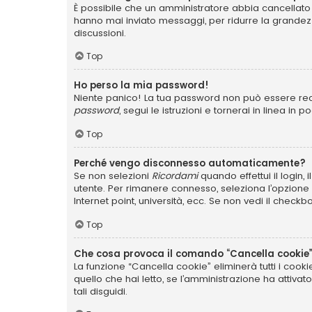
È possibile che un amministratore abbia cancellato 
hanno mai inviato messaggi, per ridurre la grandez
discussioni.
Top
Ho perso la mia password!
Niente panico! La tua password non può essere recu
password
, segui le istruzioni e tornerai in linea in 
Top
Perché vengo disconnesso automaticamente?
Se non selezioni
Ricordami
quando effettui il login,
utente. Per rimanere connesso, seleziona l’opzione q
Internet point, università, ecc. Se non vedi il checkb
Top
Che cosa provoca il comando “Cancella cookie
La funzione “Cancella cookie” eliminerà tutti i coo
quello che hai letto, se l’amministrazione ha attiva
tali disguidi.