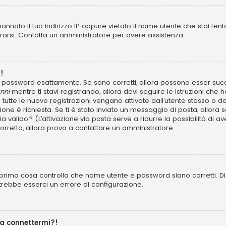
annato il tuo indirizzo IP oppure vietato il nome utente che stai tent
istrarsi. Contatta un amministratore per avere assistenza.
!
 e password esattamente. Se sono corretti, allora possono esser succ
nni
mentre ti stavi registrando, allora devi seguire le istruzioni che h
 tutte le nuove registrazioni vengano attivate dall’utente stesso o d
azione è richiesta. Se ti è stato inviato un messaggio di posta, allora 
 sia valido? (L’attivazione via posta serve a ridurre la possibilità d
 corretto, allora prova a contattare un amministratore.
prima cosa controlla che nome utente e password siano corretti. Di s
trebbe esserci un errore di configurazione.
 a connettermi?!