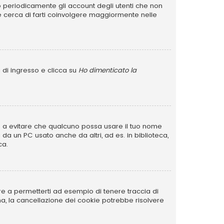
no periodicamente gli account degli utenti che non
e cerca di farti coinvolgere maggiormente nelle
 di ingresso e clicca su
Ho dimenticato la
rve a evitare che qualcuno possa usare il tuo nome
da un PC usato anche da altri, ad es. in biblioteca,
ca.
re a permetterti ad esempio di tenere traccia di
ema, la cancellazione dei cookie potrebbe risolvere