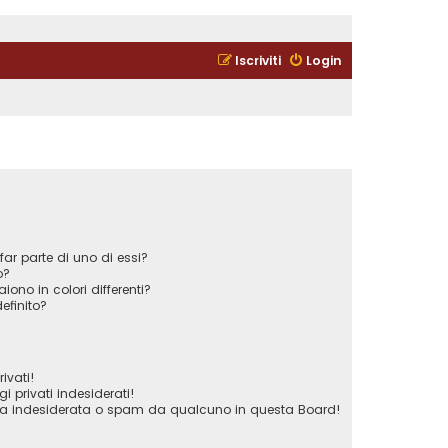
Iscriviti
Login
ar parte di uno di essi?
o?
iono in colori differenti?
efinito?
ivati!
privati indesiderati!
ta indesiderata o spam da qualcuno in questa Board!