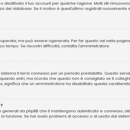
o disattivato il tuo account per qualche ragione. Molti siti rimuovo
za del database. Se il motivo è quest’ultimo registrati nuovamente 
perata, ma può essere rigenerata. Per far questo vai nella pagina
poco tempo. Se riscontri difficoltà, contatta l’amministratore.
 il sistema ti terrà connesso per un periodo prestabilito. Questo se
uando entri, ma ricorda che questo non è consigliato se ti colleghi 
ox, significa che un amministratore ha disabilitato questa caratteristi
”?
kie generati da phpBB che ti mantengono autenticato e connesso, olt
to la funzione. Se hai avuto problemi di accesso o di uscita dal sist