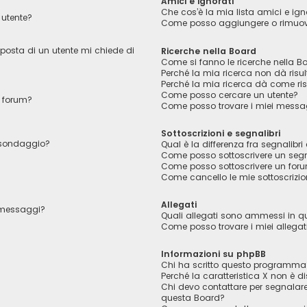
Amici e ignorati
Che cos’è la mia lista amici e ign
utente?
Come posso aggiungere o rimuover
 posta di un utente mi chiede di
Ricerche nella Board
Come si fanno le ricerche nella B
Perché la mia ricerca non dà risul
Perché la mia ricerca dà come ri
Come posso cercare un utente?
 forum?
Come posso trovare i miei messag
Sottoscrizioni e segnalibri
l sondaggio?
Qual è la differenza fra segnalibri 
Come posso sottoscrivere un segn
Come posso sottoscrivere un foru
Come cancello le mie sottoscrizio
Allegati
i messaggi?
Quali allegati sono ammessi in 
Come posso trovare i miei allegat
Informazioni su phpBB
Chi ha scritto questo programma
Perché la caratteristica X non è di
Chi devo contattare per segnalare
questa Board?