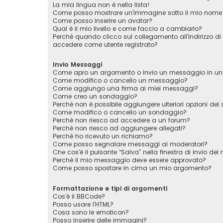
La mia lingua non è nella lista!
Come posso mostrare un’immagine sotto il mio nome 
Come posso inserire un avatar?
Qual è il mio livello e come faccio a cambiarlo?
Perché quando clicco sul collegamento all’indirizzo di
accedere come utente registrato?
Invio Messaggi
Come apro un argomento o invio un messaggio in un
Come modifico o cancello un messaggio?
Come aggiungo una firma ai miei messaggi?
Come creo un sondaggio?
Perché non è possibile aggiungere ulteriori opzioni de
Come modifico o cancello un sondaggio?
Perché non riesco ad accedere a un forum?
Perché non riesco ad aggiungere allegati?
Perché ho ricevuto un richiamo?
Come posso segnalare messaggi ai moderatori?
Che cos’è il pulsante “Salva” nella finestra di invio de
Perché il mio messaggio deve essere approvato?
Come posso spostare in cima un mio argomento?
Formattazione e tipi di argomenti
Cos’è il BBCode?
Posso usare l’HTML?
Cosa sono le emoticon?
Posso inserire delle immagini?