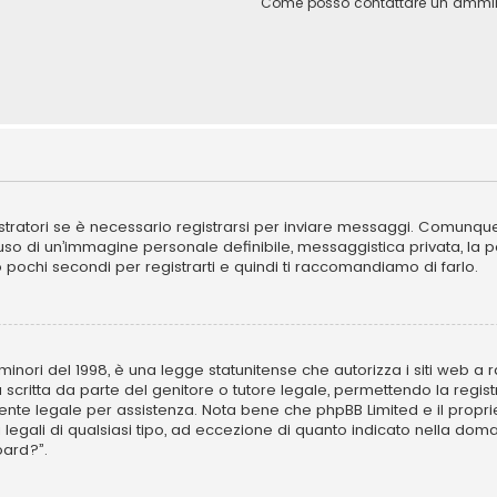
Come posso contattare un ammini
ratori se è necessario registrarsi per inviare messaggi. Comunque, 
l’uso di un’immagine personale definibile, messaggistica privata, la 
ano pochi secondi per registrarti e quindi ti raccomandiamo di farlo.
inori del 1998, è una legge statunitense che autorizza i siti web a ra
 scritta da parte del genitore o tutore legale, permettendo la regist
ulente legale per assistenza. Nota bene che phpBB Limited e il propr
i legali di qualsiasi tipo, ad eccezione di quanto indicato nella d
oard?”.