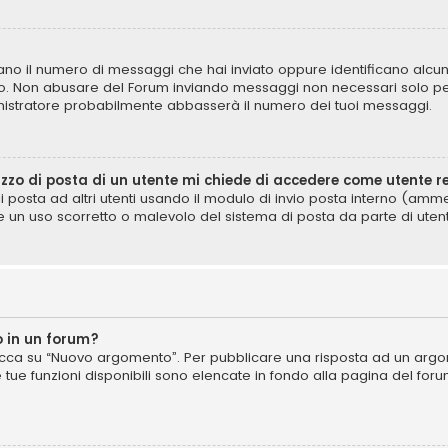
icano il numero di messaggi che hai inviato oppure identificano alcun
lo. Non abusare del Forum inviando messaggi non necessari solo per
istratore probabilmente abbasserà il numero dei tuoi messaggi.
izzo di posta di un utente mi chiede di accedere come utente r
di posta ad altri utenti usando il modulo di invio posta interno (am
e un uso scorretto o malevolo del sistema di posta da parte di utent
 in un forum?
cca su “Nuovo argomento”. Per pubblicare una risposta ad un argome
e tue funzioni disponibili sono elencate in fondo alla pagina del for