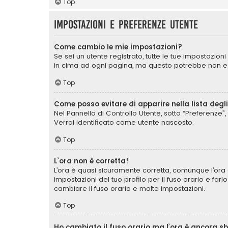
Top
Impostazioni e preferenze utente
Come cambio le mie impostazioni?
Se sei un utente registrato, tutte le tue impostazio
in cima ad ogni pagina, ma questo potrebbe non ess
Top
Come posso evitare di apparire nella lista degli 
Nel Pannello di Controllo Utente, sotto “Preferenze”, 
Verrai identificato come utente nascosto.
Top
L’ora non è corretta!
L’ora è quasi sicuramente corretta, comunque l’ora 
impostazioni del tuo profilo per il fuso orario e far
cambiare il fuso orario e molte impostazioni.
Top
Ho cambiato il fuso orario ma l’ora è ancora s