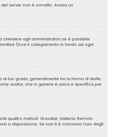
o del server non è corretto. Avvisa un
a chiedere agli amministratori se è possibile
B Limited (trovi il collegamento in fondo ad ogni
al tuo grado, generalmente ha la forma di stelle,
a come avatar, che in genere è unica e specifica per
uenti quattro metodi: Gravatar, Galleria, Remoto
si a disposizione. Se non ti è concesso l’uso degli