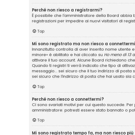
Perché non riesco a registrarmi?
È possibile che l’amministratore della Board abbia b
registrazioni per impedire ai nuovi visitatori di reg
Top
Mi sono registrato ma non riesco a connettermi
Innanzitutto controlla di aver inserito nome utente
minore» è abilitato e hai cliccato su
Ho meno di 13 a
attivare il tuo account. Alcune Board richiedono che
Quando ti registri ti verrà indicato che tipo di attiv
messaggio... sei sicuro che il tuo indirizzo di posta
sei sicuro che l’indirizzo di posta che hai usato sia
Top
Perché non riesco a connettermi?
Ci sono svariati motivi per cui questo succede. Per 
amministratore: potresti essere stato bannato o po
Top
Mi sono registrato tempo fa, ma non riesco più