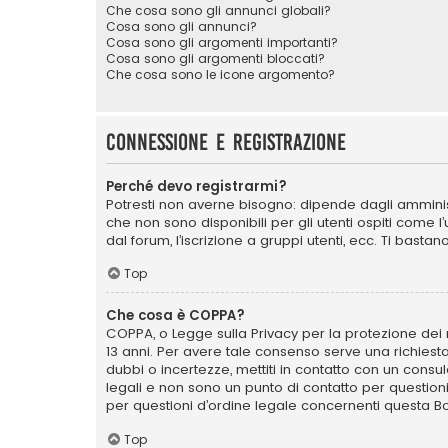
Che cosa sono gli annunci globali?
Cosa sono gli annunci?
Cosa sono gli argomenti importanti?
Cosa sono gli argomenti bloccati?
Che cosa sono le icone argomento?
Connessione e registrazione
Perché devo registrarmi?
Potresti non averne bisogno: dipende dagli amminist
che non sono disponibili per gli utenti ospiti come 
dal forum, l’iscrizione a gruppi utenti, ecc. Ti bast
Top
Che cosa è COPPA?
COPPA, o Legge sulla Privacy per la protezione dei m
13 anni. Per avere tale consenso serve una richiesta
dubbi o incertezze, mettiti in contatto con un cons
legali e non sono un punto di contatto per question
per questioni d’ordine legale concernenti questa B
Top