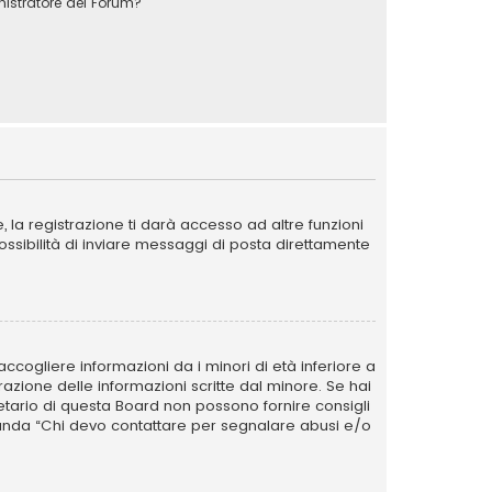
stratore del Forum?
la registrazione ti darà accesso ad altre funzioni
possibilità di inviare messaggi di posta direttamente
ccogliere informazioni da i minori di età inferiore a
razione delle informazioni scritte dal minore. Se hai
ietario di questa Board non possono fornire consigli
omanda “Chi devo contattare per segnalare abusi e/o