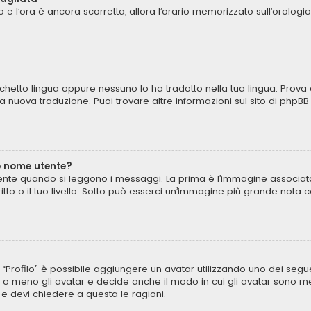
to e l’ora è ancora scorretta, allora l’orario memorizzato sull’orologi
chetto lingua oppure nessuno lo ha tradotto nella tua lingua. Prova 
una nuova traduzione. Puoi trovare altre informazioni sul sito di phpB
o nome utente?
te quando si leggono i messaggi. La prima è l’immagine associata 
critto o il tuo livello. Sotto può esserci un’immagine più grande not
to “Profilo” è possibile aggiungere un avatar utilizzando uno dei seg
 o meno gli avatar e decide anche il modo in cui gli avatar sono mes
 e devi chiedere a questa le ragioni.