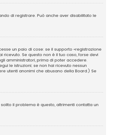
ando di registrare. Può anche aver disabilitato le
esse un paio di cose: se il supporto «registrazione
ai ricevuto. Se questo non è il tuo caso, forse devi
agli amministratori, prima di poter accedere.
segui le istruzioni; se non hai ricevuto nessun
i avere utenti anonimi che abusano della Board.) Se
olito il problema è questo, altrimenti contatta un