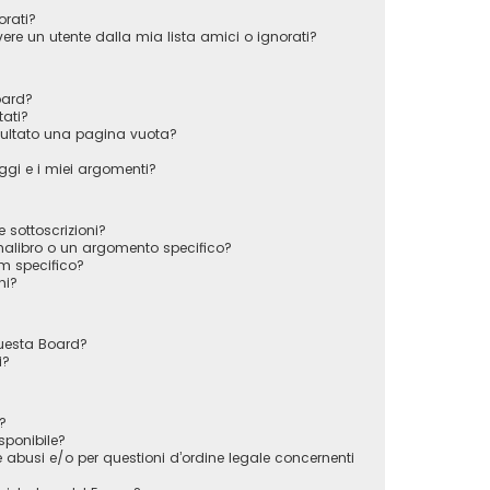
orati?
e un utente dalla mia lista amici o ignorati?
oard?
tati?
sultato una pagina vuota?
gi e i miei argomenti?
e sottoscrizioni?
alibro o un argomento specifico?
m specifico?
ni?
questa Board?
i?
?
sponibile?
 abusi e/o per questioni d’ordine legale concernenti