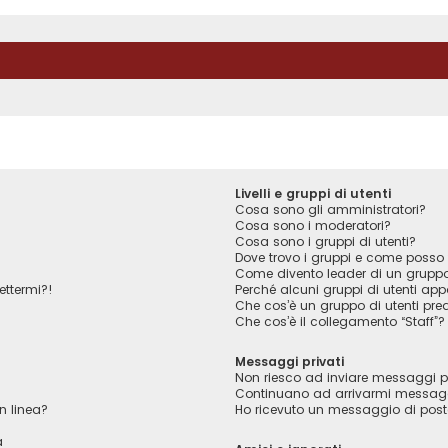
Livelli e gruppi di utenti
Cosa sono gli amministratori?
Cosa sono i moderatori?
Cosa sono i gruppi di utenti?
Dove trovo i gruppi e come posso f
Come divento leader di un grupp
ettermi?!
Perché alcuni gruppi di utenti appa
Che cos’è un gruppo di utenti pred
Che cos’è il collegamento “Staff”?
Messaggi privati
Non riesco ad inviare messaggi pr
Continuano ad arrivarmi messaggi 
n linea?
Ho ricevuto un messaggio di pos
a