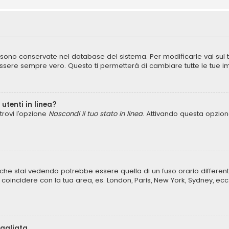
ni sono conservate nel database del sistema. Per modificarle vai sul
ere sempre vero. Questo ti permetterà di cambiare tutte le tue im
utenti in linea?
trovi l’opzione
Nascondi il tuo stato in linea
. Attivando questa opzione
che stai vedendo potrebbe essere quella di un fuso orario different
lo coincidere con la tua area, es. London, Paris, New York, Sydney, ecc
bagliata