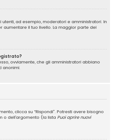
i utenti, ad esempio, moderatori e amministratori. In
 aumentare il tuo livello. La maggior parte dei
egistrato?
messo, ovviamente, che gli amministratori abbiano
i anonimi.
nto, clicca su “Rispondi”. Potresti avere bisogno
um o dell’argomento (la lista
Puoi aprire nuovi