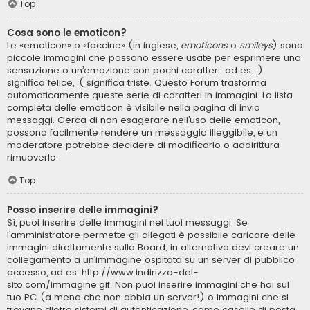
Top
Cosa sono le emoticon?
Le «emoticon» o «faccine» (in inglese,
emoticons
o
smileys
) sono
piccole immagini che possono essere usate per esprimere una
sensazione o un’emozione con pochi caratteri; ad es. :)
significa felice, :( significa triste. Questo Forum trasforma
automaticamente queste serie di caratteri in immagini. La lista
completa delle emoticon è visibile nella pagina di invio
messaggi. Cerca di non esagerare nell’uso delle emoticon,
possono facilmente rendere un messaggio illeggibile, e un
moderatore potrebbe decidere di modificarlo o addirittura
rimuoverlo.
Top
Posso inserire delle immagini?
Sì, puoi inserire delle immagini nei tuoi messaggi. Se
l’amministratore permette gli allegati è possibile caricare delle
immagini direttamente sulla Board; in alternativa devi creare un
collegamento a un’immagine ospitata su un server di pubblico
accesso, ad es. http://www.indirizzo-del-
sito.com/immagine.gif. Non puoi inserire immagini che hai sul
tuo PC (a meno che non abbia un server!) o immagini che si
trovano dietro sistemi di autenticazione, come caselle di posta