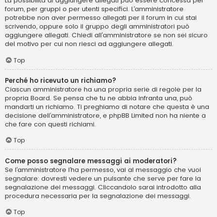
La possibilità di aggiungere allegati può essere concessa per
forum, per gruppi o per utenti specifici. L’amministratore
potrebbe non aver permesso allegati per il forum in cui stai
scrivendo, oppure solo il gruppo degli amministratori può
aggiungere allegati. Chiedi all’amministratore se non sei sicuro
del motivo per cui non riesci ad aggiungere allegati.
Top
Perché ho ricevuto un richiamo?
Ciascun amministratore ha una propria serie di regole per la
propria Board. Se pensa che tu ne abbia infranta una, può
mandarti un richiamo. Ti preghiamo di notare che questa è una
decisione dell’amministratore, e phpBB Limited non ha niente a
che fare con questi richiami.
Top
Come posso segnalare messaggi ai moderatori?
Se l’amministratore l’ha permesso, vai al messaggio che vuoi
segnalare: dovresti vedere un pulsante che serve per fare la
segnalazione dei messaggi. Cliccandolo sarai introdotto alla
procedura necessaria per la segnalazione dei messaggi.
Top