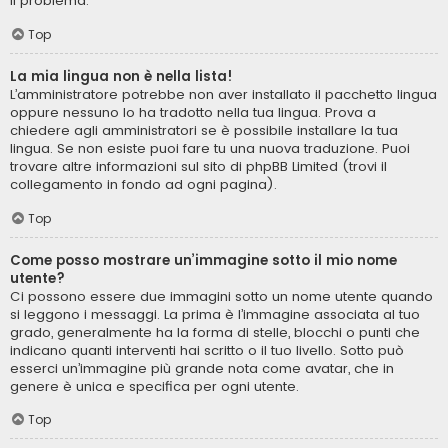
il problema.
Top
La mia lingua non è nella lista!
L’amministratore potrebbe non aver installato il pacchetto lingua
oppure nessuno lo ha tradotto nella tua lingua. Prova a
chiedere agli amministratori se è possibile installare la tua
lingua. Se non esiste puoi fare tu una nuova traduzione. Puoi
trovare altre informazioni sul sito di phpBB Limited (trovi il
collegamento in fondo ad ogni pagina).
Top
Come posso mostrare un’immagine sotto il mio nome
utente?
Ci possono essere due immagini sotto un nome utente quando
si leggono i messaggi. La prima è l’immagine associata al tuo
grado, generalmente ha la forma di stelle, blocchi o punti che
indicano quanti interventi hai scritto o il tuo livello. Sotto può
esserci un’immagine più grande nota come avatar, che in
genere è unica e specifica per ogni utente.
Top