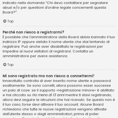
indicato nella domanda “Chi devo contattare per segnalare
abusi e/o per questioni d’ordine legale concernenti questa
Board?”.
Top
Perché non riesco a registrarmi?
È possibile che l’amministratore della Board abbia bannato il tuo
indirizzo IP oppure vietato il nome utente che stai tentando di
registrare. Può anche aver disabilitato le registrazioni per
impedire ai nuovi visitatori di registrarsi. Contatta un
amministratore per avere assistenza.
Top
Mi sono registrato ma non riesco a connettermi!
Innanzitutto controlla di aver inserito nome utente e password
esattamente. Se sono corretti, allora possono esser successe
un paio di cose: se il supporto «registrazione minore» è abilitato
e hai cliccato su
Ho meno di 13 anni
mentre ti stavi registrando,
allora devi seguire le istruzioni che hai ricevuto. Se questo non è
il tuo caso, forse devi attivare il tuo account. Alcune Board
richiedono che tutte le nuove registrazioni vengano attivate
dall’utente stesso o dagli amministratori, prima di poter