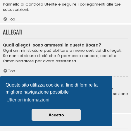
Pannello di Controllo Utente e seguire i collegamenti alle tue
sottoscrizioni.
Top
Allegati
Quali allegati sono ammessi in questa Board?
Ogni amministratore può abilitare o meno certi tipi di allegati.
Se non sei sicuro di ciò che è permesso caricare, contatta
l’amministratore per avere assistenza.
Top
Come posso trovare i miei allegati?
Questo sito utilizza cookie al fine di fornire la
Per trovare la lista degli allegati da te caricati, vai nel tuo
migliore navigazione possibile
Pannello di Controllo Utente e segui i collegamenti nella sezione
degli allegati.
Ulteriori informazioni
Top
Accetto
Informazioni su phpBB