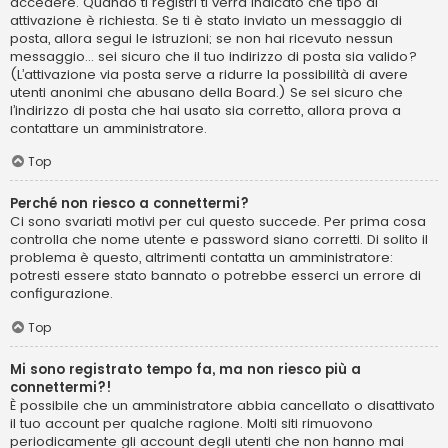
accedere. Quando ti registri ti verrà indicato che tipo di
attivazione è richiesta. Se ti è stato inviato un messaggio di
posta, allora segui le istruzioni; se non hai ricevuto nessun
messaggio... sei sicuro che il tuo indirizzo di posta sia valido?
(L’attivazione via posta serve a ridurre la possibilità di avere
utenti anonimi che abusano della Board.) Se sei sicuro che
l’indirizzo di posta che hai usato sia corretto, allora prova a
contattare un amministratore.
Top
Perché non riesco a connettermi?
Ci sono svariati motivi per cui questo succede. Per prima cosa
controlla che nome utente e password siano corretti. Di solito il
problema è questo, altrimenti contatta un amministratore:
potresti essere stato bannato o potrebbe esserci un errore di
configurazione.
Top
Mi sono registrato tempo fa, ma non riesco più a
connettermi?!
È possibile che un amministratore abbia cancellato o disattivato
il tuo account per qualche ragione. Molti siti rimuovono
periodicamente gli account degli utenti che non hanno mai