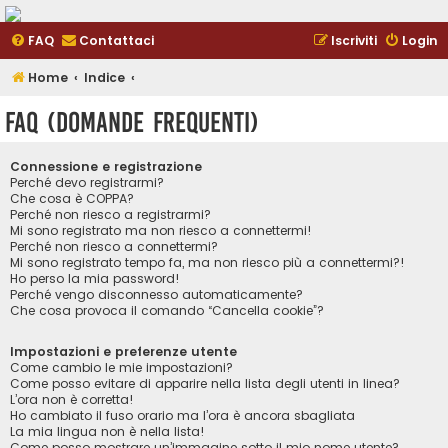
FAQ
Contattaci
Iscriviti
Login
Home
Indice
FAQ (Domande Frequenti)
Connessione e registrazione
Perché devo registrarmi?
Che cosa è COPPA?
Perché non riesco a registrarmi?
Mi sono registrato ma non riesco a connettermi!
Perché non riesco a connettermi?
Mi sono registrato tempo fa, ma non riesco più a connettermi?!
Ho perso la mia password!
Perché vengo disconnesso automaticamente?
Che cosa provoca il comando “Cancella cookie”?
Impostazioni e preferenze utente
Come cambio le mie impostazioni?
Come posso evitare di apparire nella lista degli utenti in linea?
L’ora non è corretta!
Ho cambiato il fuso orario ma l’ora è ancora sbagliata
La mia lingua non è nella lista!
Come posso mostrare un’immagine sotto il mio nome utente?