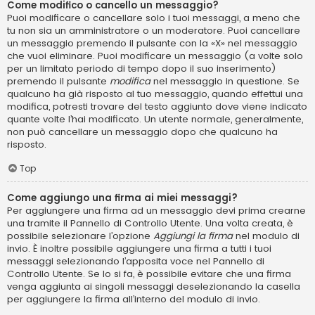
Come modifico o cancello un messaggio?
Puoi modificare o cancellare solo i tuoi messaggi, a meno che
tu non sia un amministratore o un moderatore. Puoi cancellare
un messaggio premendo il pulsante con la «X» nel messaggio
che vuoi eliminare. Puoi modificare un messaggio (a volte solo
per un limitato periodo di tempo dopo il suo inserimento)
premendo il pulsante
modifica
nel messaggio in questione. Se
qualcuno ha già risposto al tuo messaggio, quando effettui una
modifica, potresti trovare del testo aggiunto dove viene indicato
quante volte l’hai modificato. Un utente normale, generalmente,
non può cancellare un messaggio dopo che qualcuno ha
risposto.
Top
Come aggiungo una firma ai miei messaggi?
Per aggiungere una firma ad un messaggio devi prima crearne
una tramite il Pannello di Controllo Utente. Una volta creata, è
possibile selezionare l’opzione
Aggiungi la firma
nel modulo di
invio. È inoltre possibile aggiungere una firma a tutti i tuoi
messaggi selezionando l’apposita voce nel Pannello di
Controllo Utente. Se lo si fa, è possibile evitare che una firma
venga aggiunta ai singoli messaggi deselezionando la casella
per aggiungere la firma all’interno del modulo di invio.