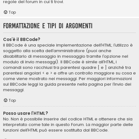
regole del forum in cui ti trovi.
Top
Formattazione e tipi di argomenti
Cos’è il BBCode?
Il BBCode è una speciale implementazione dell’HTML; l’utilizzo è
soggetto alla scelta dell’amministratore (puoi anche
disabilitarlo di messaggio in messaggio tramite l’opzione nel
modulo di invio messaggi). Il BBCode è simile all’HTML, i
comandi sono racchiusi tra parentesi quadre [ e ] anziché tra
parentesi angolari < e > e offre un controllo maggiore su cosa e
come viene mostrato nei messaggi. Per maggiori informazioni
sul BBCode leggi la guida presente nella pagina per l’invio dei
messaggi.
Top
Posso usare l’HTML?
No. Non è possibile inserire del codice HTML e ottenere che sia
interpretato come tale in questo Forum. La maggior parte delle
funzioni dell’HTML può essere sostituita dal BBCode.