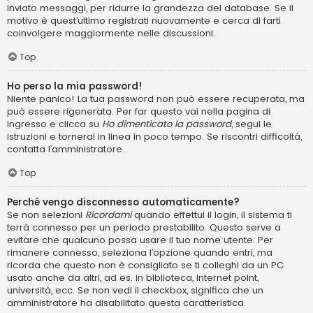
inviato messaggi, per ridurre la grandezza del database. Se il
motivo è quest’ultimo registrati nuovamente e cerca di farti
coinvolgere maggiormente nelle discussioni.
Top
Ho perso la mia password!
Niente panico! La tua password non può essere recuperata, ma
può essere rigenerata. Per far questo vai nella pagina di
ingresso e clicca su
Ho dimenticato la password
, segui le
istruzioni e tornerai in linea in poco tempo. Se riscontri difficoltà,
contatta l’amministratore.
Top
Perché vengo disconnesso automaticamente?
Se non selezioni
Ricordami
quando effettui il login, il sistema ti
terrà connesso per un periodo prestabilito. Questo serve a
evitare che qualcuno possa usare il tuo nome utente. Per
rimanere connesso, seleziona l’opzione quando entri, ma
ricorda che questo non è consigliato se ti colleghi da un PC
usato anche da altri, ad es. in biblioteca, Internet point,
università, ecc. Se non vedi il checkbox, significa che un
amministratore ha disabilitato questa caratteristica.