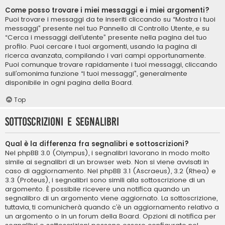
Come posso trovare i miei messaggi e i miei argomenti?
Puoi trovare i messaggi da te inseriti cliccando su “Mostra i tuoi
messaggi” presente nel tuo Pannello di Controllo Utente, e su
“Cerca i messaggi dell’utente” presente nella pagina del tuo
profilo. Puoi cercare i tuoi argomenti, usando la pagina di
ricerca avanzata, compilando i vari campi opportunamente.
Puoi comunque trovare rapidamente i tuoi messaggi, cliccando
sull’omonima funzione “I tuoi messaggi”, generalmente
disponibile in ogni pagina della Board.
Top
Sottoscrizioni e segnalibri
Qual è la differenza fra segnalibri e sottoscrizioni?
Nel phpBB 3.0 (Olympus), i segnalibri lavorano in modo molto
simile ai segnalibri di un browser web. Non si viene avvisati in
caso di aggiornamento. Nel phpBB 3.1 (Ascraeus), 3.2 (Rhea) e
3.3 (Proteus), i segnalibri sono simili alla sottoscrizione di un
argomento. È possibile ricevere una notifica quando un
segnalibro di un argomento viene aggiornato. La sottoscrizione,
tuttavia, ti comunicherà quando c’è un aggiornamento relativo a
un argomento o in un forum della Board. Opzioni di notifica per