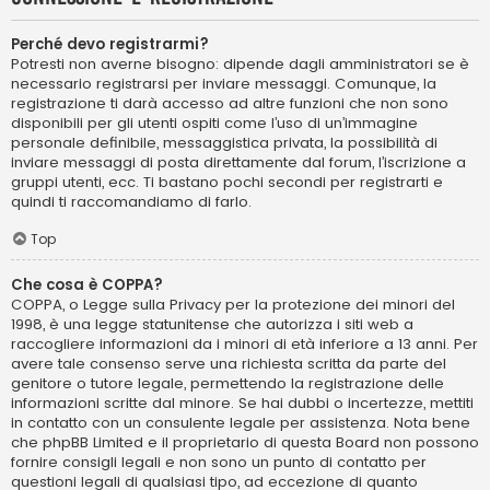
Perché devo registrarmi?
Potresti non averne bisogno: dipende dagli amministratori se è
necessario registrarsi per inviare messaggi. Comunque, la
registrazione ti darà accesso ad altre funzioni che non sono
disponibili per gli utenti ospiti come l’uso di un’immagine
personale definibile, messaggistica privata, la possibilità di
inviare messaggi di posta direttamente dal forum, l’iscrizione a
gruppi utenti, ecc. Ti bastano pochi secondi per registrarti e
quindi ti raccomandiamo di farlo.
Top
Che cosa è COPPA?
COPPA, o Legge sulla Privacy per la protezione dei minori del
1998, è una legge statunitense che autorizza i siti web a
raccogliere informazioni da i minori di età inferiore a 13 anni. Per
avere tale consenso serve una richiesta scritta da parte del
genitore o tutore legale, permettendo la registrazione delle
informazioni scritte dal minore. Se hai dubbi o incertezze, mettiti
in contatto con un consulente legale per assistenza. Nota bene
che phpBB Limited e il proprietario di questa Board non possono
fornire consigli legali e non sono un punto di contatto per
questioni legali di qualsiasi tipo, ad eccezione di quanto