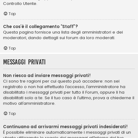
Controllo Utente.
Top
Che cos’è il collegamento “Staff”?
Questa pagina fornisce una lista degli amministratori e dei
moderatori, dando dettagli sui forum da loro moderati.
Top
Messaggi privati
Non riesco ad inviare messaggi privati!
Ci sono tre ragioni per cui questo può accadere: non sei
registrato o non hai effettuato l’accesso, l’amministratore ha
disabilitato i messaggi privati per tutto il Forum, oppure li ha
disabilitati solo a te. Se il tuo caso è l’ultimo, prova a chiederne il
motivo all’amministratore.
Top
Continuano ad arrivarmi messaggi privati indesiderati!
È possibile eliminare automaticamente i messaggi privati ​​di un
utente utilizzando le regole dei messaggi all’interno del tuo