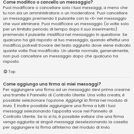
Come modifico o cancello un messaggio?
Puoi modificare o cancellare solo i tuoi messaggi, a meno che
tu non sia un amministratore o un moderatore. Puoi cancellare
un messaggio premendo il pulsante con la «X» nel messaggio
che vuoi eliminare. Puoi modificare un messaggio (a volte solo
per un limitato periodo di tempo dopo il suo inserimento)
premendo il pulsante
modifica
nel messaggio in questione. Se
qualcuno ha già risposto al tuo messaggio, quando effettui una
modifica, potresti trovare del testo aggiunto dove viene indicato
quante volte l’hai modificato. Un utente normale, generalmente,
non può cancellare un messaggio dopo che qualcuno ha
risposto.
Top
Come aggiungo una firma ai miei messaggi?
Per aggiungere una firma ad un messaggio devi prima crearne
una tramite il Pannello di Controllo Utente. Una volta creata, è
possibile selezionare l’opzione
Aggiungi la firma
nel modulo di
invio. È inoltre possibile aggiungere una firma a tutti i tuoi
messaggi selezionando l’apposita voce nel Pannello di
Controllo Utente. Se lo si fa, è possibile evitare che una firma
venga aggiunta ai singoli messaggi deselezionando la casella
per aggiungere la firma all’interno del modulo di invio.