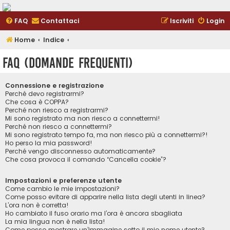
FAQ
Contattaci
Iscriviti
Login
Home
Indice
FAQ (Domande Frequenti)
Connessione e registrazione
Perché devo registrarmi?
Che cosa è COPPA?
Perché non riesco a registrarmi?
Mi sono registrato ma non riesco a connettermi!
Perché non riesco a connettermi?
Mi sono registrato tempo fa, ma non riesco più a connettermi?!
Ho perso la mia password!
Perché vengo disconnesso automaticamente?
Che cosa provoca il comando “Cancella cookie”?
Impostazioni e preferenze utente
Come cambio le mie impostazioni?
Come posso evitare di apparire nella lista degli utenti in linea?
L’ora non è corretta!
Ho cambiato il fuso orario ma l’ora è ancora sbagliata
La mia lingua non è nella lista!
Come posso mostrare un’immagine sotto il mio nome utente?