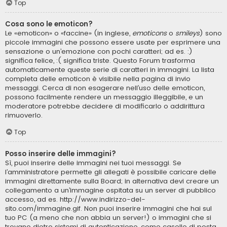
Top
Cosa sono le emoticon?
Le «emoticon» o «faccine» (in inglese,
emoticons
o
smileys
) sono
piccole immagini che possono essere usate per esprimere una
sensazione o un’emozione con pochi caratteri; ad es. :)
significa felice, :( significa triste. Questo Forum trasforma
automaticamente queste serie di caratteri in immagini. La lista
completa delle emoticon è visibile nella pagina di invio
messaggi. Cerca di non esagerare nell’uso delle emoticon,
possono facilmente rendere un messaggio illeggibile, e un
moderatore potrebbe decidere di modificarlo o addirittura
rimuoverlo.
Top
Posso inserire delle immagini?
Sì, puoi inserire delle immagini nei tuoi messaggi. Se
l’amministratore permette gli allegati è possibile caricare delle
immagini direttamente sulla Board; in alternativa devi creare un
collegamento a un’immagine ospitata su un server di pubblico
accesso, ad es. http://www.indirizzo-del-
sito.com/immagine.gif. Non puoi inserire immagini che hai sul
tuo PC (a meno che non abbia un server!) o immagini che si
trovano dietro sistemi di autenticazione, come caselle di posta