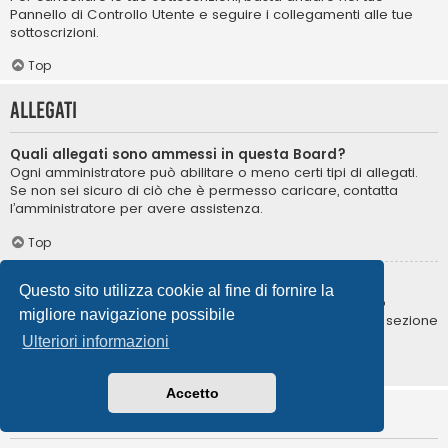
Pannello di Controllo Utente e seguire i collegamenti alle tue
sottoscrizioni.
Top
Allegati
Quali allegati sono ammessi in questa Board?
Ogni amministratore può abilitare o meno certi tipi di allegati.
Se non sei sicuro di ciò che è permesso caricare, contatta
l’amministratore per avere assistenza.
Top
Come posso trovare i miei allegati?
Questo sito utilizza cookie al fine di fornire la
Per trovare la lista degli allegati da te caricati, vai nel tuo
migliore navigazione possibile
Pannello di Controllo Utente e segui i collegamenti nella sezione
degli allegati.
Ulteriori informazioni
Top
Accetto
Informazioni su phpBB