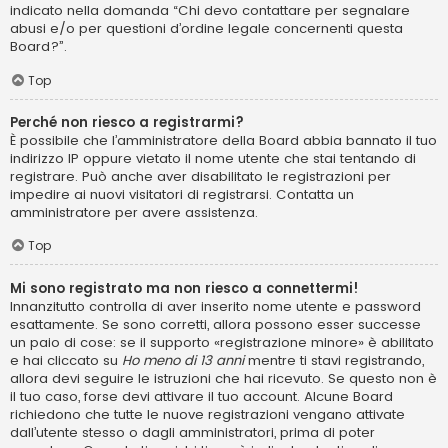
indicato nella domanda “Chi devo contattare per segnalare
abusi e/o per questioni d’ordine legale concernenti questa
Board?”.
Top
Perché non riesco a registrarmi?
È possibile che l’amministratore della Board abbia bannato il tuo
indirizzo IP oppure vietato il nome utente che stai tentando di
registrare. Può anche aver disabilitato le registrazioni per
impedire ai nuovi visitatori di registrarsi. Contatta un
amministratore per avere assistenza.
Top
Mi sono registrato ma non riesco a connettermi!
Innanzitutto controlla di aver inserito nome utente e password
esattamente. Se sono corretti, allora possono esser successe
un paio di cose: se il supporto «registrazione minore» è abilitato
e hai cliccato su
Ho meno di 13 anni
mentre ti stavi registrando,
allora devi seguire le istruzioni che hai ricevuto. Se questo non è
il tuo caso, forse devi attivare il tuo account. Alcune Board
richiedono che tutte le nuove registrazioni vengano attivate
dall’utente stesso o dagli amministratori, prima di poter