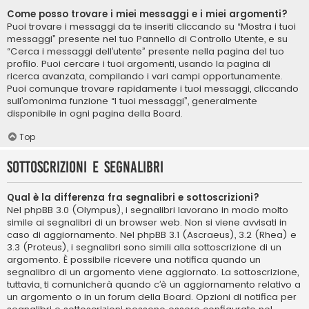
Come posso trovare i miei messaggi e i miei argomenti?
Puoi trovare i messaggi da te inseriti cliccando su “Mostra i tuoi
messaggi” presente nel tuo Pannello di Controllo Utente, e su
“Cerca i messaggi dell’utente” presente nella pagina del tuo
profilo. Puoi cercare i tuoi argomenti, usando la pagina di
ricerca avanzata, compilando i vari campi opportunamente.
Puoi comunque trovare rapidamente i tuoi messaggi, cliccando
sull’omonima funzione “I tuoi messaggi”, generalmente
disponibile in ogni pagina della Board.
Top
Sottoscrizioni e segnalibri
Qual è la differenza fra segnalibri e sottoscrizioni?
Nel phpBB 3.0 (Olympus), i segnalibri lavorano in modo molto
simile ai segnalibri di un browser web. Non si viene avvisati in
caso di aggiornamento. Nel phpBB 3.1 (Ascraeus), 3.2 (Rhea) e
3.3 (Proteus), i segnalibri sono simili alla sottoscrizione di un
argomento. È possibile ricevere una notifica quando un
segnalibro di un argomento viene aggiornato. La sottoscrizione,
tuttavia, ti comunicherà quando c’è un aggiornamento relativo a
un argomento o in un forum della Board. Opzioni di notifica per