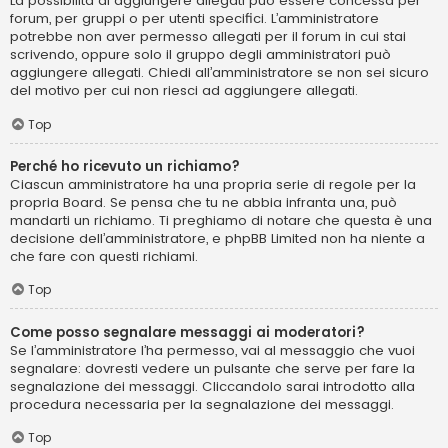
La possibilità di aggiungere allegati può essere concessa per
forum, per gruppi o per utenti specifici. L’amministratore
potrebbe non aver permesso allegati per il forum in cui stai
scrivendo, oppure solo il gruppo degli amministratori può
aggiungere allegati. Chiedi all’amministratore se non sei sicuro
del motivo per cui non riesci ad aggiungere allegati.
Top
Perché ho ricevuto un richiamo?
Ciascun amministratore ha una propria serie di regole per la
propria Board. Se pensa che tu ne abbia infranta una, può
mandarti un richiamo. Ti preghiamo di notare che questa è una
decisione dell’amministratore, e phpBB Limited non ha niente a
che fare con questi richiami.
Top
Come posso segnalare messaggi ai moderatori?
Se l’amministratore l’ha permesso, vai al messaggio che vuoi
segnalare: dovresti vedere un pulsante che serve per fare la
segnalazione dei messaggi. Cliccandolo sarai introdotto alla
procedura necessaria per la segnalazione dei messaggi.
Top