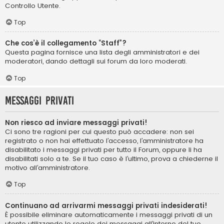
Controllo Utente.
Top
Che cos’è il collegamento “Staff”?
Questa pagina fornisce una lista degli amministratori e dei
moderatori, dando dettagli sui forum da loro moderati.
Top
Messaggi privati
Non riesco ad inviare messaggi privati!
Ci sono tre ragioni per cui questo può accadere: non sei
registrato o non hai effettuato l’accesso, l’amministratore ha
disabilitato i messaggi privati per tutto il Forum, oppure li ha
disabilitati solo a te. Se il tuo caso è l’ultimo, prova a chiederne il
motivo all’amministratore.
Top
Continuano ad arrivarmi messaggi privati indesiderati!
È possibile eliminare automaticamente i messaggi privati ​​di un
utente utilizzando le regole dei messaggi all’interno del tuo