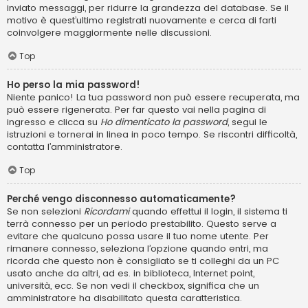
inviato messaggi, per ridurre la grandezza del database. Se il
motivo è quest’ultimo registrati nuovamente e cerca di farti
coinvolgere maggiormente nelle discussioni.
Top
Ho perso la mia password!
Niente panico! La tua password non può essere recuperata, ma
può essere rigenerata. Per far questo vai nella pagina di
ingresso e clicca su
Ho dimenticato la password
, segui le
istruzioni e tornerai in linea in poco tempo. Se riscontri difficoltà,
contatta l’amministratore.
Top
Perché vengo disconnesso automaticamente?
Se non selezioni
Ricordami
quando effettui il login, il sistema ti
terrà connesso per un periodo prestabilito. Questo serve a
evitare che qualcuno possa usare il tuo nome utente. Per
rimanere connesso, seleziona l’opzione quando entri, ma
ricorda che questo non è consigliato se ti colleghi da un PC
usato anche da altri, ad es. in biblioteca, Internet point,
università, ecc. Se non vedi il checkbox, significa che un
amministratore ha disabilitato questa caratteristica.