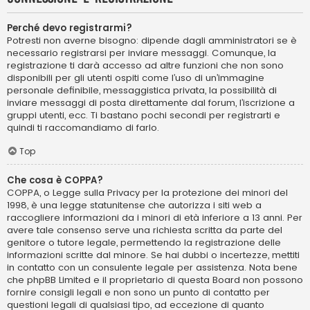
Perché devo registrarmi?
Potresti non averne bisogno: dipende dagli amministratori se è
necessario registrarsi per inviare messaggi. Comunque, la
registrazione ti darà accesso ad altre funzioni che non sono
disponibili per gli utenti ospiti come l’uso di un’immagine
personale definibile, messaggistica privata, la possibilità di
inviare messaggi di posta direttamente dal forum, l’iscrizione a
gruppi utenti, ecc. Ti bastano pochi secondi per registrarti e
quindi ti raccomandiamo di farlo.
Top
Che cosa è COPPA?
COPPA, o Legge sulla Privacy per la protezione dei minori del
1998, è una legge statunitense che autorizza i siti web a
raccogliere informazioni da i minori di età inferiore a 13 anni. Per
avere tale consenso serve una richiesta scritta da parte del
genitore o tutore legale, permettendo la registrazione delle
informazioni scritte dal minore. Se hai dubbi o incertezze, mettiti
in contatto con un consulente legale per assistenza. Nota bene
che phpBB Limited e il proprietario di questa Board non possono
fornire consigli legali e non sono un punto di contatto per
questioni legali di qualsiasi tipo, ad eccezione di quanto