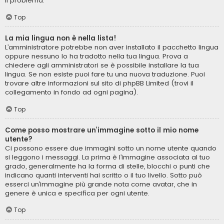
il problema.
Top
La mia lingua non è nella lista!
L’amministratore potrebbe non aver installato il pacchetto lingua
oppure nessuno lo ha tradotto nella tua lingua. Prova a
chiedere agli amministratori se è possibile installare la tua
lingua. Se non esiste puoi fare tu una nuova traduzione. Puoi
trovare altre informazioni sul sito di phpBB Limited (trovi il
collegamento in fondo ad ogni pagina).
Top
Come posso mostrare un’immagine sotto il mio nome
utente?
Ci possono essere due immagini sotto un nome utente quando
si leggono i messaggi. La prima è l’immagine associata al tuo
grado, generalmente ha la forma di stelle, blocchi o punti che
indicano quanti interventi hai scritto o il tuo livello. Sotto può
esserci un’immagine più grande nota come avatar, che in
genere è unica e specifica per ogni utente.
Top