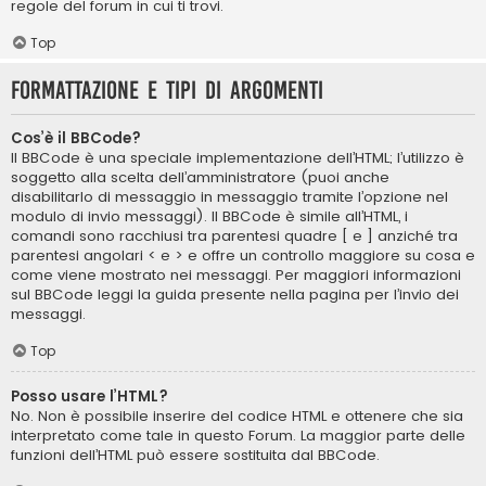
regole del forum in cui ti trovi.
Top
Formattazione e tipi di argomenti
Cos’è il BBCode?
Il BBCode è una speciale implementazione dell’HTML; l’utilizzo è
soggetto alla scelta dell’amministratore (puoi anche
disabilitarlo di messaggio in messaggio tramite l’opzione nel
modulo di invio messaggi). Il BBCode è simile all’HTML, i
comandi sono racchiusi tra parentesi quadre [ e ] anziché tra
parentesi angolari < e > e offre un controllo maggiore su cosa e
come viene mostrato nei messaggi. Per maggiori informazioni
sul BBCode leggi la guida presente nella pagina per l’invio dei
messaggi.
Top
Posso usare l’HTML?
No. Non è possibile inserire del codice HTML e ottenere che sia
interpretato come tale in questo Forum. La maggior parte delle
funzioni dell’HTML può essere sostituita dal BBCode.