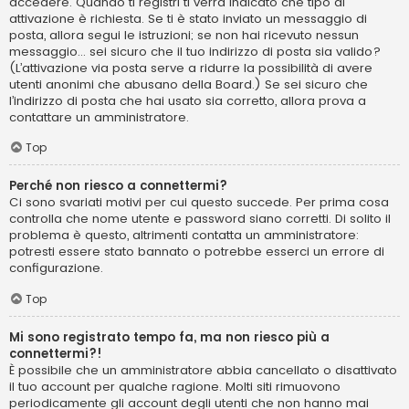
accedere. Quando ti registri ti verrà indicato che tipo di
attivazione è richiesta. Se ti è stato inviato un messaggio di
posta, allora segui le istruzioni; se non hai ricevuto nessun
messaggio... sei sicuro che il tuo indirizzo di posta sia valido?
(L’attivazione via posta serve a ridurre la possibilità di avere
utenti anonimi che abusano della Board.) Se sei sicuro che
l’indirizzo di posta che hai usato sia corretto, allora prova a
contattare un amministratore.
Top
Perché non riesco a connettermi?
Ci sono svariati motivi per cui questo succede. Per prima cosa
controlla che nome utente e password siano corretti. Di solito il
problema è questo, altrimenti contatta un amministratore:
potresti essere stato bannato o potrebbe esserci un errore di
configurazione.
Top
Mi sono registrato tempo fa, ma non riesco più a
connettermi?!
È possibile che un amministratore abbia cancellato o disattivato
il tuo account per qualche ragione. Molti siti rimuovono
periodicamente gli account degli utenti che non hanno mai