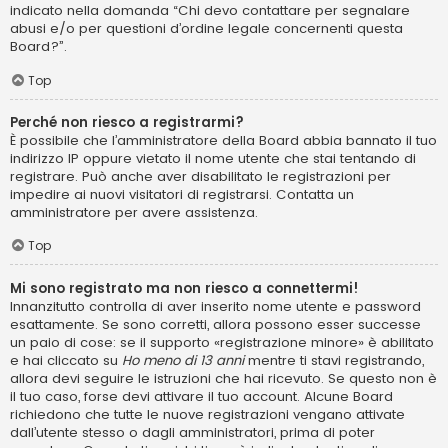
indicato nella domanda “Chi devo contattare per segnalare
abusi e/o per questioni d’ordine legale concernenti questa
Board?”.
Top
Perché non riesco a registrarmi?
È possibile che l’amministratore della Board abbia bannato il tuo
indirizzo IP oppure vietato il nome utente che stai tentando di
registrare. Può anche aver disabilitato le registrazioni per
impedire ai nuovi visitatori di registrarsi. Contatta un
amministratore per avere assistenza.
Top
Mi sono registrato ma non riesco a connettermi!
Innanzitutto controlla di aver inserito nome utente e password
esattamente. Se sono corretti, allora possono esser successe
un paio di cose: se il supporto «registrazione minore» è abilitato
e hai cliccato su
Ho meno di 13 anni
mentre ti stavi registrando,
allora devi seguire le istruzioni che hai ricevuto. Se questo non è
il tuo caso, forse devi attivare il tuo account. Alcune Board
richiedono che tutte le nuove registrazioni vengano attivate
dall’utente stesso o dagli amministratori, prima di poter