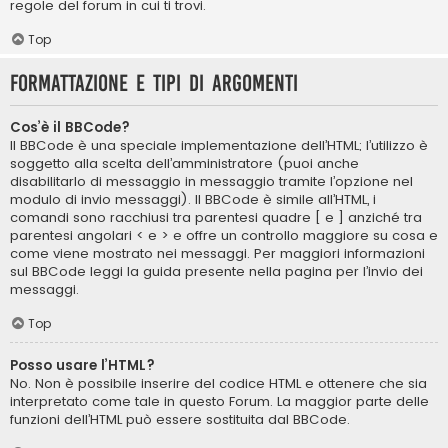
regole del forum in cui ti trovi.
Top
Formattazione e tipi di argomenti
Cos’è il BBCode?
Il BBCode è una speciale implementazione dell’HTML; l’utilizzo è
soggetto alla scelta dell’amministratore (puoi anche
disabilitarlo di messaggio in messaggio tramite l’opzione nel
modulo di invio messaggi). Il BBCode è simile all’HTML, i
comandi sono racchiusi tra parentesi quadre [ e ] anziché tra
parentesi angolari < e > e offre un controllo maggiore su cosa e
come viene mostrato nei messaggi. Per maggiori informazioni
sul BBCode leggi la guida presente nella pagina per l’invio dei
messaggi.
Top
Posso usare l’HTML?
No. Non è possibile inserire del codice HTML e ottenere che sia
interpretato come tale in questo Forum. La maggior parte delle
funzioni dell’HTML può essere sostituita dal BBCode.