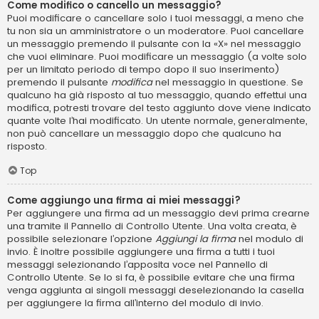
Come modifico o cancello un messaggio?
Puoi modificare o cancellare solo i tuoi messaggi, a meno che
tu non sia un amministratore o un moderatore. Puoi cancellare
un messaggio premendo il pulsante con la «X» nel messaggio
che vuoi eliminare. Puoi modificare un messaggio (a volte solo
per un limitato periodo di tempo dopo il suo inserimento)
premendo il pulsante
modifica
nel messaggio in questione. Se
qualcuno ha già risposto al tuo messaggio, quando effettui una
modifica, potresti trovare del testo aggiunto dove viene indicato
quante volte l’hai modificato. Un utente normale, generalmente,
non può cancellare un messaggio dopo che qualcuno ha
risposto.
Top
Come aggiungo una firma ai miei messaggi?
Per aggiungere una firma ad un messaggio devi prima crearne
una tramite il Pannello di Controllo Utente. Una volta creata, è
possibile selezionare l’opzione
Aggiungi la firma
nel modulo di
invio. È inoltre possibile aggiungere una firma a tutti i tuoi
messaggi selezionando l’apposita voce nel Pannello di
Controllo Utente. Se lo si fa, è possibile evitare che una firma
venga aggiunta ai singoli messaggi deselezionando la casella
per aggiungere la firma all’interno del modulo di invio.