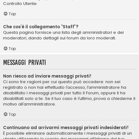
Controllo Utente.
Top
Che cos’è il collegamento “Staff”?
Questa pagina fornisce una lista degli amministratori e dei
moderatori, dando dettagli sui forum da loro moderati.
Top
Messaggi privati
Non riesco ad inviare messaggi privati!
Ci sono tre ragioni per cui questo può accadere: non sei
registrato o non hai effettuato l’accesso, l’amministratore ha
disabilitato i messaggi privati per tutto il Forum, oppure li ha
disabilitati solo a te. Se il tuo caso è l’ultimo, prova a chiederne il
motivo all’amministratore.
Top
Continuano ad arrivarmi messaggi privati indesiderati!
È possibile eliminare automaticamente i messaggi privati ​​di un
utente utilizzando le regole dei messaggi all’interno del tuo