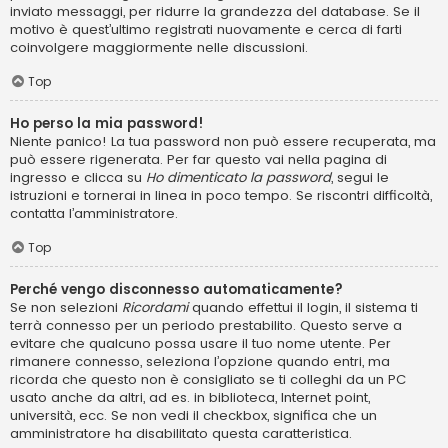
inviato messaggi, per ridurre la grandezza del database. Se il
motivo è quest’ultimo registrati nuovamente e cerca di farti
coinvolgere maggiormente nelle discussioni.
Top
Ho perso la mia password!
Niente panico! La tua password non può essere recuperata, ma
può essere rigenerata. Per far questo vai nella pagina di
ingresso e clicca su
Ho dimenticato la password
, segui le
istruzioni e tornerai in linea in poco tempo. Se riscontri difficoltà,
contatta l’amministratore.
Top
Perché vengo disconnesso automaticamente?
Se non selezioni
Ricordami
quando effettui il login, il sistema ti
terrà connesso per un periodo prestabilito. Questo serve a
evitare che qualcuno possa usare il tuo nome utente. Per
rimanere connesso, seleziona l’opzione quando entri, ma
ricorda che questo non è consigliato se ti colleghi da un PC
usato anche da altri, ad es. in biblioteca, Internet point,
università, ecc. Se non vedi il checkbox, significa che un
amministratore ha disabilitato questa caratteristica.