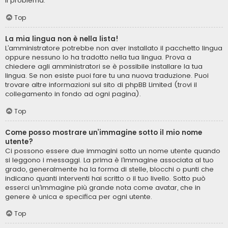
il problema.
Top
La mia lingua non è nella lista!
L’amministratore potrebbe non aver installato il pacchetto lingua
oppure nessuno lo ha tradotto nella tua lingua. Prova a
chiedere agli amministratori se è possibile installare la tua
lingua. Se non esiste puoi fare tu una nuova traduzione. Puoi
trovare altre informazioni sul sito di phpBB Limited (trovi il
collegamento in fondo ad ogni pagina).
Top
Come posso mostrare un’immagine sotto il mio nome
utente?
Ci possono essere due immagini sotto un nome utente quando
si leggono i messaggi. La prima è l’immagine associata al tuo
grado, generalmente ha la forma di stelle, blocchi o punti che
indicano quanti interventi hai scritto o il tuo livello. Sotto può
esserci un’immagine più grande nota come avatar, che in
genere è unica e specifica per ogni utente.
Top