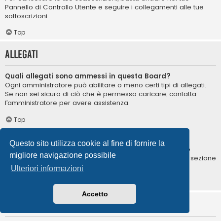
Pannello di Controllo Utente e seguire i collegamenti alle tue
sottoscrizioni.
Top
Allegati
Quali allegati sono ammessi in questa Board?
Ogni amministratore può abilitare o meno certi tipi di allegati.
Se non sei sicuro di ciò che è permesso caricare, contatta
l’amministratore per avere assistenza.
Top
Come posso trovare i miei allegati?
Questo sito utilizza cookie al fine di fornire la
Per trovare la lista degli allegati da te caricati, vai nel tuo
migliore navigazione possibile
Pannello di Controllo Utente e segui i collegamenti nella sezione
degli allegati.
Ulteriori informazioni
Top
Accetto
Informazioni su phpBB