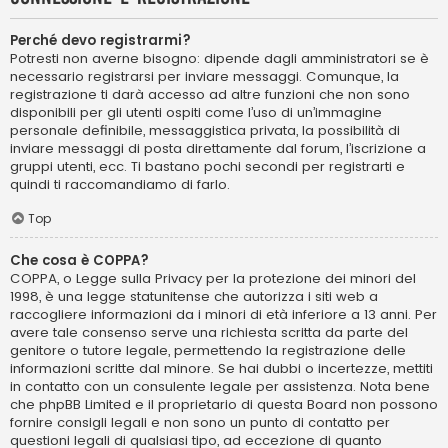
Perché devo registrarmi?
Potresti non averne bisogno: dipende dagli amministratori se è
necessario registrarsi per inviare messaggi. Comunque, la
registrazione ti darà accesso ad altre funzioni che non sono
disponibili per gli utenti ospiti come l’uso di un’immagine
personale definibile, messaggistica privata, la possibilità di
inviare messaggi di posta direttamente dal forum, l’iscrizione a
gruppi utenti, ecc. Ti bastano pochi secondi per registrarti e
quindi ti raccomandiamo di farlo.
Top
Che cosa è COPPA?
COPPA, o Legge sulla Privacy per la protezione dei minori del
1998, è una legge statunitense che autorizza i siti web a
raccogliere informazioni da i minori di età inferiore a 13 anni. Per
avere tale consenso serve una richiesta scritta da parte del
genitore o tutore legale, permettendo la registrazione delle
informazioni scritte dal minore. Se hai dubbi o incertezze, mettiti
in contatto con un consulente legale per assistenza. Nota bene
che phpBB Limited e il proprietario di questa Board non possono
fornire consigli legali e non sono un punto di contatto per
questioni legali di qualsiasi tipo, ad eccezione di quanto