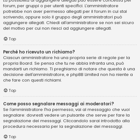
La possibilità di aggiungere allegati può essere concessa per
forum, per gruppi o per utenti specifici. L’amministratore
potrebbe non aver permesso allegati per il forum in cui stai
scrivendo, oppure solo il gruppo degli amministratori può
aggiungere allegati. Chiedi all’amministratore se non sei sicuro
del motivo per cui non riesci ad aggiungere allegati.
Top
Perché ho ricevuto un richiamo?
Ciascun amministratore ha una propria serie di regole per la
propria Board. Se pensa che tu ne abbia infranta una, può
mandarti un richiamo. Ti preghiamo di notare che questa è una
decisione dell’amministratore, e phpBB Limited non ha niente a
che fare con questi richiami.
Top
Come posso segnalare messaggi ai moderatori?
Se l’amministratore l’ha permesso, vai al messaggio che vuoi
segnalare: dovresti vedere un pulsante che serve per fare la
segnalazione dei messaggi. Cliccandolo sarai introdotto alla
procedura necessaria per la segnalazione dei messaggi.
Top