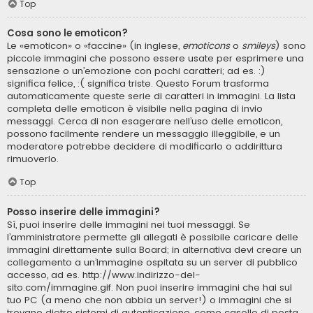
Top
Cosa sono le emoticon?
Le «emoticon» o «faccine» (in inglese,
emoticons
o
smileys
) sono
piccole immagini che possono essere usate per esprimere una
sensazione o un’emozione con pochi caratteri; ad es. :)
significa felice, :( significa triste. Questo Forum trasforma
automaticamente queste serie di caratteri in immagini. La lista
completa delle emoticon è visibile nella pagina di invio
messaggi. Cerca di non esagerare nell’uso delle emoticon,
possono facilmente rendere un messaggio illeggibile, e un
moderatore potrebbe decidere di modificarlo o addirittura
rimuoverlo.
Top
Posso inserire delle immagini?
Sì, puoi inserire delle immagini nei tuoi messaggi. Se
l’amministratore permette gli allegati è possibile caricare delle
immagini direttamente sulla Board; in alternativa devi creare un
collegamento a un’immagine ospitata su un server di pubblico
accesso, ad es. http://www.indirizzo-del-
sito.com/immagine.gif. Non puoi inserire immagini che hai sul
tuo PC (a meno che non abbia un server!) o immagini che si
trovano dietro sistemi di autenticazione, come caselle di posta