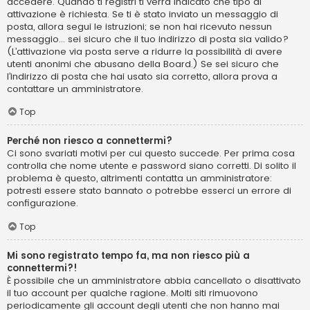
accedere. Quando ti registri ti verrà indicato che tipo di
attivazione è richiesta. Se ti è stato inviato un messaggio di
posta, allora segui le istruzioni; se non hai ricevuto nessun
messaggio... sei sicuro che il tuo indirizzo di posta sia valido?
(L’attivazione via posta serve a ridurre la possibilità di avere
utenti anonimi che abusano della Board.) Se sei sicuro che
l’indirizzo di posta che hai usato sia corretto, allora prova a
contattare un amministratore.
Top
Perché non riesco a connettermi?
Ci sono svariati motivi per cui questo succede. Per prima cosa
controlla che nome utente e password siano corretti. Di solito il
problema è questo, altrimenti contatta un amministratore:
potresti essere stato bannato o potrebbe esserci un errore di
configurazione.
Top
Mi sono registrato tempo fa, ma non riesco più a
connettermi?!
È possibile che un amministratore abbia cancellato o disattivato
il tuo account per qualche ragione. Molti siti rimuovono
periodicamente gli account degli utenti che non hanno mai