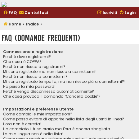
FAQ
Contattaci
Iscriviti
Login
Home
Indice
FAQ (Domande Frequenti)
Connessione e registrazione
Perché devo registrarmi?
Che cosa è COPPA?
Perché non riesco a registrarmi?
Mi sono registrato ma non riesco a connettermi!
Perché non riesco a connettermi?
Mi sono registrato tempo fa, ma non riesco più a connettermi?!
Ho perso la mia password!
Perché vengo disconnesso automaticamente?
Che cosa provoca il comando “Cancella cookie”?
Impostazioni e preferenze utente
Come cambio le mie impostazioni?
Come posso evitare di apparire nella lista degli utenti in linea?
L’ora non è corretta!
Ho cambiato il fuso orario ma l’ora è ancora sbagliata
La mia lingua non è nella lista!
Come posso mostrare un’immagine sotto il mio nome utente?