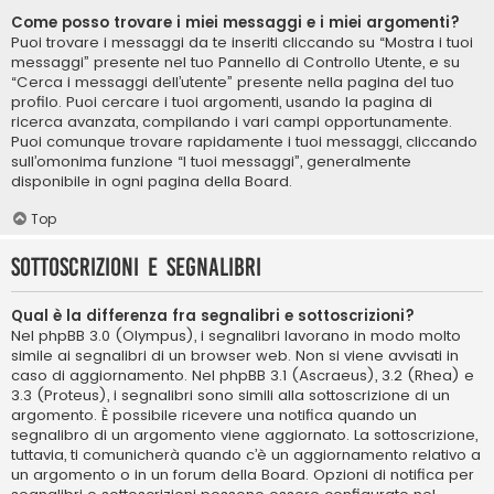
Come posso trovare i miei messaggi e i miei argomenti?
Puoi trovare i messaggi da te inseriti cliccando su “Mostra i tuoi
messaggi” presente nel tuo Pannello di Controllo Utente, e su
“Cerca i messaggi dell’utente” presente nella pagina del tuo
profilo. Puoi cercare i tuoi argomenti, usando la pagina di
ricerca avanzata, compilando i vari campi opportunamente.
Puoi comunque trovare rapidamente i tuoi messaggi, cliccando
sull’omonima funzione “I tuoi messaggi”, generalmente
disponibile in ogni pagina della Board.
Top
Sottoscrizioni e segnalibri
Qual è la differenza fra segnalibri e sottoscrizioni?
Nel phpBB 3.0 (Olympus), i segnalibri lavorano in modo molto
simile ai segnalibri di un browser web. Non si viene avvisati in
caso di aggiornamento. Nel phpBB 3.1 (Ascraeus), 3.2 (Rhea) e
3.3 (Proteus), i segnalibri sono simili alla sottoscrizione di un
argomento. È possibile ricevere una notifica quando un
segnalibro di un argomento viene aggiornato. La sottoscrizione,
tuttavia, ti comunicherà quando c’è un aggiornamento relativo a
un argomento o in un forum della Board. Opzioni di notifica per