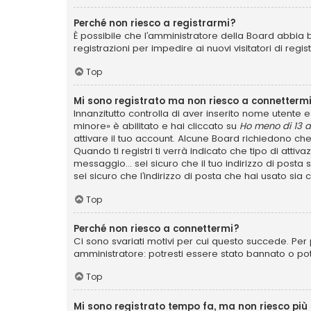
Perché non riesco a registrarmi?
È possibile che l’amministratore della Board abbia b
registrazioni per impedire ai nuovi visitatori di reg
Top
Mi sono registrato ma non riesco a connettermi
Innanzitutto controlla di aver inserito nome utente
minore» è abilitato e hai cliccato su
Ho meno di 13 a
attivare il tuo account. Alcune Board richiedono che
Quando ti registri ti verrà indicato che tipo di attiv
messaggio... sei sicuro che il tuo indirizzo di posta
sei sicuro che l’indirizzo di posta che hai usato sia
Top
Perché non riesco a connettermi?
Ci sono svariati motivi per cui questo succede. Per 
amministratore: potresti essere stato bannato o po
Top
Mi sono registrato tempo fa, ma non riesco più