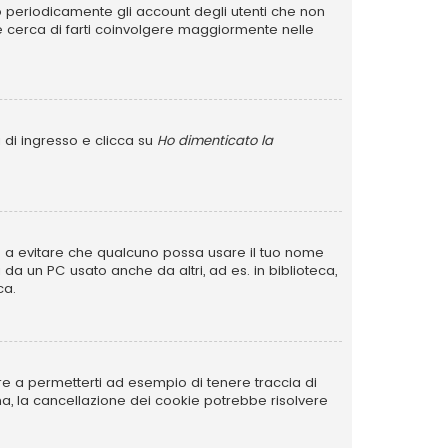
no periodicamente gli account degli utenti che non
e cerca di farti coinvolgere maggiormente nelle
 di ingresso e clicca su
Ho dimenticato la
rve a evitare che qualcuno possa usare il tuo nome
da un PC usato anche da altri, ad es. in biblioteca,
ca.
re a permetterti ad esempio di tenere traccia di
ema, la cancellazione dei cookie potrebbe risolvere