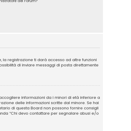
stratore del Forum?
la registrazione ti darà accesso ad altre funzioni
possibilità di inviare messaggi di posta direttamente
ccogliere informazioni da i minori di età inferiore a
razione delle informazioni scritte dal minore. Se hai
ietario di questa Board non possono fornire consigli
omanda “Chi devo contattare per segnalare abusi e/o