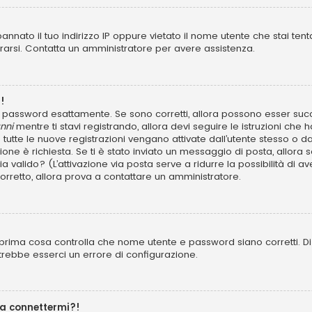
annato il tuo indirizzo IP oppure vietato il nome utente che stai tent
istrarsi. Contatta un amministratore per avere assistenza.
!
 e password esattamente. Se sono corretti, allora possono esser succ
nni
mentre ti stavi registrando, allora devi seguire le istruzioni che h
 tutte le nuove registrazioni vengano attivate dall’utente stesso o d
azione è richiesta. Se ti è stato inviato un messaggio di posta, allora 
 sia valido? (L’attivazione via posta serve a ridurre la possibilità d
 corretto, allora prova a contattare un amministratore.
prima cosa controlla che nome utente e password siano corretti. Di s
trebbe esserci un errore di configurazione.
 a connettermi?!