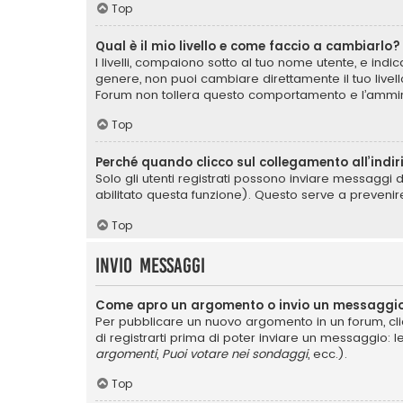
Top
Qual è il mio livello e come faccio a cambiarlo?
I livelli, compaiono sotto al tuo nome utente, e ind
genere, non puoi cambiare direttamente il tuo livel
Forum non tollera questo comportamento e l’ammin
Top
Perché quando clicco sul collegamento all’indir
Solo gli utenti registrati possono inviare messaggi 
abilitato questa funzione). Questo serve a prevenir
Top
Invio Messaggi
Come apro un argomento o invio un messaggio
Per pubblicare un nuovo argomento in un forum, cli
di registrarti prima di poter inviare un messaggio: l
argomenti
,
Puoi votare nei sondaggi
, ecc.).
Top