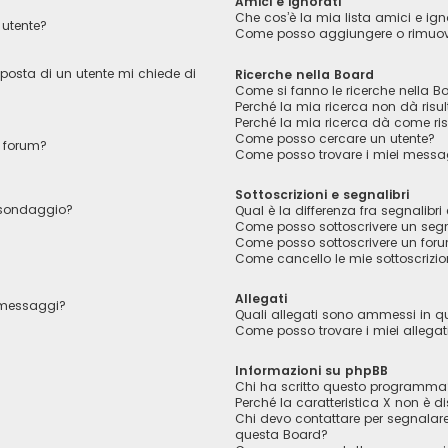
Amici e ignorati
Che cos’è la mia lista amici e ign
utente?
Come posso aggiungere o rimuover
 posta di un utente mi chiede di
Ricerche nella Board
Come si fanno le ricerche nella B
Perché la mia ricerca non dà risul
Perché la mia ricerca dà come ri
Come posso cercare un utente?
 forum?
Come posso trovare i miei messag
Sottoscrizioni e segnalibri
l sondaggio?
Qual è la differenza fra segnalibri 
Come posso sottoscrivere un segn
Come posso sottoscrivere un foru
Come cancello le mie sottoscrizio
Allegati
i messaggi?
Quali allegati sono ammessi in 
Come posso trovare i miei allegat
Informazioni su phpBB
Chi ha scritto questo programma
Perché la caratteristica X non è di
Chi devo contattare per segnalare
questa Board?