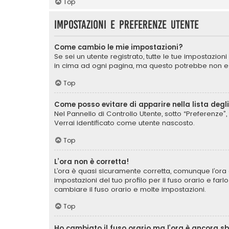
Top
Impostazioni e preferenze utente
Come cambio le mie impostazioni?
Se sei un utente registrato, tutte le tue impostazio
in cima ad ogni pagina, ma questo potrebbe non ess
Top
Come posso evitare di apparire nella lista degli 
Nel Pannello di Controllo Utente, sotto “Preferenze”, 
Verrai identificato come utente nascosto.
Top
L’ora non è corretta!
L’ora è quasi sicuramente corretta, comunque l’ora 
impostazioni del tuo profilo per il fuso orario e far
cambiare il fuso orario e molte impostazioni.
Top
Ho cambiato il fuso orario ma l’ora è ancora s