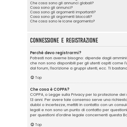
Che cosa sono gli annunci globali?
Cosa sono gli annunci?
Cosa sono gli argomenti importanti?
Cosa sono gli argomenti bloccati?
Che cosa sono le icone argomento?
Connessione e registrazione
Perché devo registrarmi?
Potresti non averne bisogno: dipende dagli amminist
che non sono disponibili per gli utenti ospiti come 
dal forum, l’iscrizione a gruppi utenti, ecc. Ti bast
Top
Che cosa è COPPA?
COPPA, o Legge sulla Privacy per la protezione dei m
13 anni. Per avere tale consenso serve una richiesta
dubbi o incertezze, mettiti in contatto con un cons
legali e non sono un punto di contatto per question
per questioni d’ordine legale concernenti questa B
Top