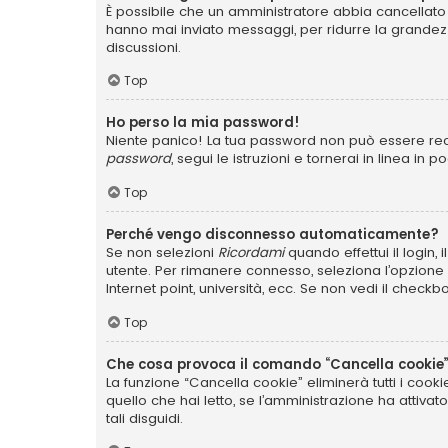
È possibile che un amministratore abbia cancellato 
hanno mai inviato messaggi, per ridurre la grandez
discussioni.
Top
Ho perso la mia password!
Niente panico! La tua password non può essere recu
password
, segui le istruzioni e tornerai in linea in 
Top
Perché vengo disconnesso automaticamente?
Se non selezioni
Ricordami
quando effettui il login,
utente. Per rimanere connesso, seleziona l’opzione q
Internet point, università, ecc. Se non vedi il checkb
Top
Che cosa provoca il comando “Cancella cookie
La funzione “Cancella cookie” eliminerà tutti i coo
quello che hai letto, se l’amministrazione ha attiva
tali disguidi.