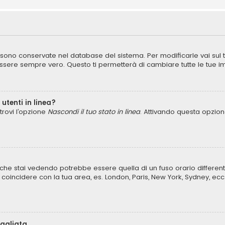
ni sono conservate nel database del sistema. Per modificarle vai sul
ere sempre vero. Questo ti permetterà di cambiare tutte le tue im
utenti in linea?
trovi l’opzione
Nascondi il tuo stato in linea
. Attivando questa opzione
che stai vedendo potrebbe essere quella di un fuso orario different
lo coincidere con la tua area, es. London, Paris, New York, Sydney, ecc
bagliata