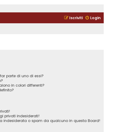
Iscriviti
Login
ar parte di uno di essi?
o?
iono in colori differenti?
efinito?
ivati!
privati indesiderati!
ta indesiderata o spam da qualcuno in questa Board!