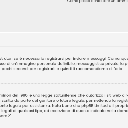
Come posso contattare un ammini
ratori se è necessario registrarsi per inviare messaggi. Comunque, 
l’uso di un’immagine personale definibile, messaggistica privata, la 
ano pochi secondi per registrarti e quindi ti raccomandiamo di farlo.
inori del 1998, è una legge statunitense che autorizza i siti web a ra
 scritta da parte del genitore o tutore legale, permettendo la regist
ulente legale per assistenza. Nota bene che phpBB Limited e il propr
i legali di qualsiasi tipo, ad eccezione di quanto indicato nella d
oard?”.