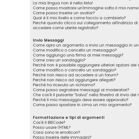
La mia lingua non è nella lista!
Come posso mostrare un’immagine sotto il mio nome 
Come posso inserire un avatar?
Qual è il mio livello e come faccio a cambiarlo?
Perché quando clicco sul collegamento all’indirizzo di
accedere come utente registrato?
Invio Messaggi
Come apro un argomento o invio un messaggio in un
Come modifico o cancello un messaggio?
Come aggiungo una firma ai miei messaggi?
Come creo un sondaggio?
Perché non è possibile aggiungere ulteriori opzioni de
Come modifico o cancello un sondaggio?
Perché non riesco ad accedere a un forum?
Perché non riesco ad aggiungere allegati?
Perché ho ricevuto un richiamo?
Come posso segnalare messaggi ai moderatori?
Che cos’è il pulsante “Salva” nella finestra di invio de
Perché il mio messaggio deve essere approvato?
Come posso spostare in cima un mio argomento?
Formattazione e tipi di argomenti
Cos’è il BBCode?
Posso usare l’HTML?
Cosa sono le emoticon?
Posso inserire delle immagini?