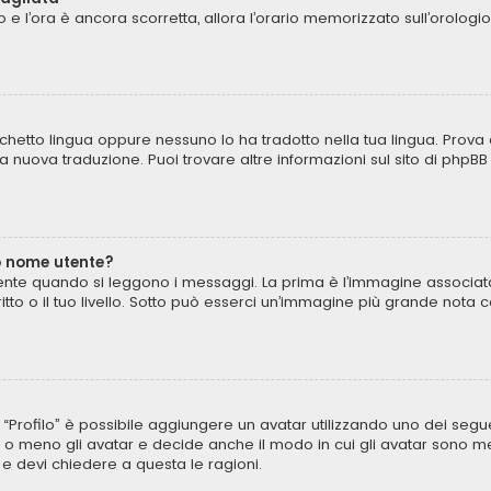
to e l’ora è ancora scorretta, allora l’orario memorizzato sull’orologi
chetto lingua oppure nessuno lo ha tradotto nella tua lingua. Prova 
una nuova traduzione. Puoi trovare altre informazioni sul sito di phpB
o nome utente?
te quando si leggono i messaggi. La prima è l’immagine associata 
critto o il tuo livello. Sotto può esserci un’immagine più grande not
to “Profilo” è possibile aggiungere un avatar utilizzando uno dei seg
 o meno gli avatar e decide anche il modo in cui gli avatar sono mes
 e devi chiedere a questa le ragioni.