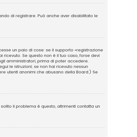
ando di registrare. Può anche aver disabilitato le
esse un paio di cose: se il supporto «registrazione
ai ricevuto. Se questo non è il tuo caso, forse devi
agli amministratori, prima di poter accedere.
segui le istruzioni; se non hai ricevuto nessun
i avere utenti anonimi che abusano della Board.) Se
olito il problema è questo, altrimenti contatta un