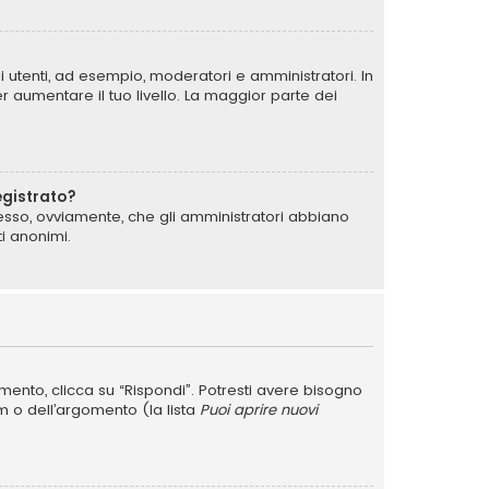
i utenti, ad esempio, moderatori e amministratori. In
 aumentare il tuo livello. La maggior parte dei
egistrato?
messo, ovviamente, che gli amministratori abbiano
i anonimi.
nto, clicca su “Rispondi”. Potresti avere bisogno
um o dell’argomento (la lista
Puoi aprire nuovi