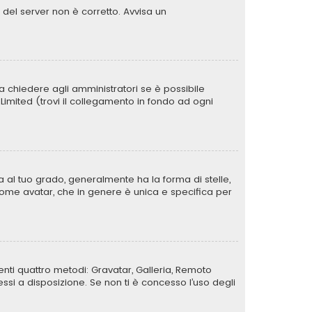
o del server non è corretto. Avvisa un
a chiedere agli amministratori se è possibile
B Limited (trovi il collegamento in fondo ad ogni
al tuo grado, generalmente ha la forma di stelle,
a come avatar, che in genere è unica e specifica per
uenti quattro metodi: Gravatar, Galleria, Remoto
si a disposizione. Se non ti è concesso l’uso degli