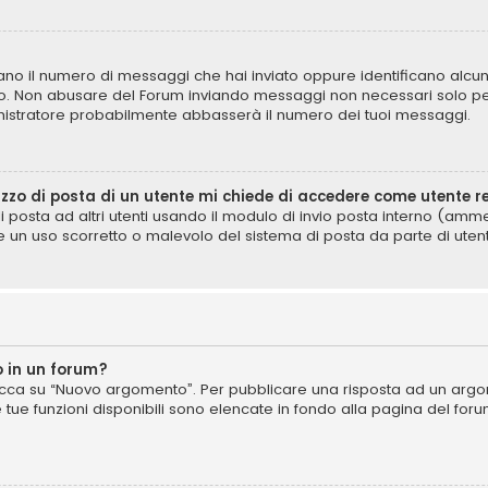
icano il numero di messaggi che hai inviato oppure identificano alcun
lo. Non abusare del Forum inviando messaggi non necessari solo per
istratore probabilmente abbasserà il numero dei tuoi messaggi.
izzo di posta di un utente mi chiede di accedere come utente r
di posta ad altri utenti usando il modulo di invio posta interno (am
e un uso scorretto o malevolo del sistema di posta da parte di utent
 in un forum?
cca su “Nuovo argomento”. Per pubblicare una risposta ad un argome
e tue funzioni disponibili sono elencate in fondo alla pagina del for