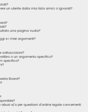
orati?
e un utente dalla mia lista amici o ignorati?
oard?
tati?
sultato una pagina vuota?
gi e i miei argomenti?
e sottoscrizioni?
alibro o un argomento specifico?
m specifico?
ni?
questa Board?
i?
?
sponibile?
 abusi e/o per questioni d’ordine legale concernenti