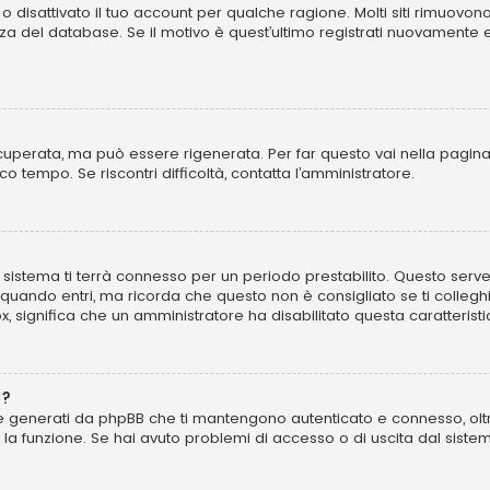
o disattivato il tuo account per qualche ragione. Molti siti rimuovo
za del database. Se il motivo è quest’ultimo registrati nuovamente 
perata, ma può essere rigenerata. Per far questo vai nella pagina
poco tempo. Se riscontri difficoltà, contatta l’amministratore.
 il sistema ti terrà connesso per un periodo prestabilito. Questo se
uando entri, ma ricorda che questo non è consigliato se ti colleghi 
ox, significa che un amministratore ha disabilitato questa caratteristi
”?
kie generati da phpBB che ti mantengono autenticato e connesso, olt
to la funzione. Se hai avuto problemi di accesso o di uscita dal sist