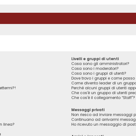
Livelli e gruppi di utenti
Cosa sono gli amministratori?
Cosa sono i moderatori?
Cosa sono i gruppi di utenti?
Dove trovo i gruppi e come posso f
Come divento leader di un grupp
ettermi?!
Perché alcuni gruppi di utenti appa
Che cos’è un gruppo di utenti pred
Che cos’è il collegamento “Staff”?
Messaggi privati
Non riesco ad inviare messaggi pr
Continuano ad arrivarmi messaggi 
n linea?
Ho ricevuto un messaggio di pos
a