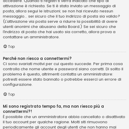
accedere. Quando ti registri ti verrà indicato che tipo di
attivazione è richiesta. Se ti è stato inviato un messaggio di
posta, allora segui le istruzioni; se non hai ricevuto nessun
messaggio... sei sicuro che il tuo indirizzo di posta sia valido?
(L’attivazione via posta serve a ridurre la possibilità di avere
utenti anonimi che abusano della Board.) Se sei sicuro che
l’indirizzo di posta che hai usato sia corretto, allora prova a
contattare un amministratore.
Top
Perché non riesco a connettermi?
Ci sono svariati motivi per cui questo succede. Per prima cosa
controlla che nome utente e password siano corretti. Di solito il
problema è questo, altrimenti contatta un amministratore:
potresti essere stato bannato o potrebbe esserci un errore di
configurazione.
Top
Mi sono registrato tempo fa, ma non riesco più a
connettermi?!
È possibile che un amministratore abbia cancellato o disattivato
il tuo account per qualche ragione. Molti siti rimuovono
periodicamente gli account degli utenti che non hanno mai