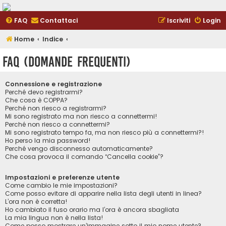
FAQ
Contattaci
Iscriviti
Login
Home
Indice
FAQ (Domande Frequenti)
Connessione e registrazione
Perché devo registrarmi?
Che cosa è COPPA?
Perché non riesco a registrarmi?
Mi sono registrato ma non riesco a connettermi!
Perché non riesco a connettermi?
Mi sono registrato tempo fa, ma non riesco più a connettermi?!
Ho perso la mia password!
Perché vengo disconnesso automaticamente?
Che cosa provoca il comando “Cancella cookie”?
Impostazioni e preferenze utente
Come cambio le mie impostazioni?
Come posso evitare di apparire nella lista degli utenti in linea?
L’ora non è corretta!
Ho cambiato il fuso orario ma l’ora è ancora sbagliata
La mia lingua non è nella lista!
Come posso mostrare un’immagine sotto il mio nome utente?