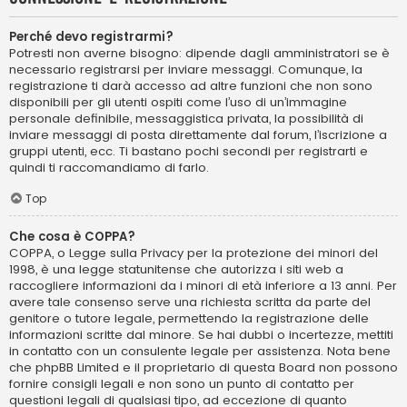
Perché devo registrarmi?
Potresti non averne bisogno: dipende dagli amministratori se è
necessario registrarsi per inviare messaggi. Comunque, la
registrazione ti darà accesso ad altre funzioni che non sono
disponibili per gli utenti ospiti come l’uso di un’immagine
personale definibile, messaggistica privata, la possibilità di
inviare messaggi di posta direttamente dal forum, l’iscrizione a
gruppi utenti, ecc. Ti bastano pochi secondi per registrarti e
quindi ti raccomandiamo di farlo.
Top
Che cosa è COPPA?
COPPA, o Legge sulla Privacy per la protezione dei minori del
1998, è una legge statunitense che autorizza i siti web a
raccogliere informazioni da i minori di età inferiore a 13 anni. Per
avere tale consenso serve una richiesta scritta da parte del
genitore o tutore legale, permettendo la registrazione delle
informazioni scritte dal minore. Se hai dubbi o incertezze, mettiti
in contatto con un consulente legale per assistenza. Nota bene
che phpBB Limited e il proprietario di questa Board non possono
fornire consigli legali e non sono un punto di contatto per
questioni legali di qualsiasi tipo, ad eccezione di quanto