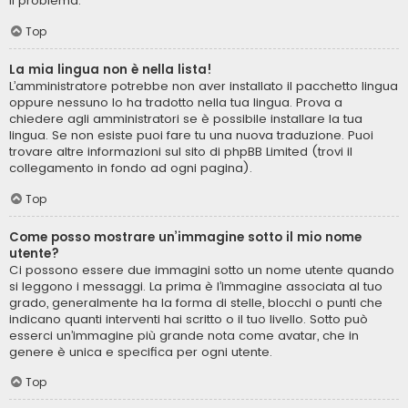
il problema.
Top
La mia lingua non è nella lista!
L’amministratore potrebbe non aver installato il pacchetto lingua
oppure nessuno lo ha tradotto nella tua lingua. Prova a
chiedere agli amministratori se è possibile installare la tua
lingua. Se non esiste puoi fare tu una nuova traduzione. Puoi
trovare altre informazioni sul sito di phpBB Limited (trovi il
collegamento in fondo ad ogni pagina).
Top
Come posso mostrare un’immagine sotto il mio nome
utente?
Ci possono essere due immagini sotto un nome utente quando
si leggono i messaggi. La prima è l’immagine associata al tuo
grado, generalmente ha la forma di stelle, blocchi o punti che
indicano quanti interventi hai scritto o il tuo livello. Sotto può
esserci un’immagine più grande nota come avatar, che in
genere è unica e specifica per ogni utente.
Top