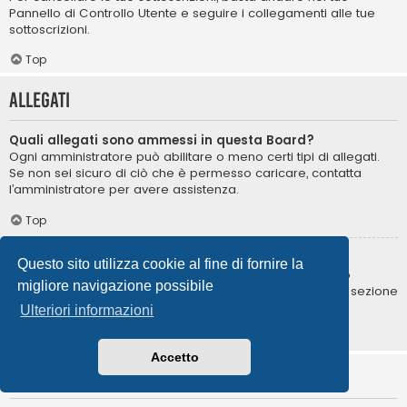
Pannello di Controllo Utente e seguire i collegamenti alle tue
sottoscrizioni.
Top
Allegati
Quali allegati sono ammessi in questa Board?
Ogni amministratore può abilitare o meno certi tipi di allegati.
Se non sei sicuro di ciò che è permesso caricare, contatta
l’amministratore per avere assistenza.
Top
Come posso trovare i miei allegati?
Questo sito utilizza cookie al fine di fornire la
Per trovare la lista degli allegati da te caricati, vai nel tuo
migliore navigazione possibile
Pannello di Controllo Utente e segui i collegamenti nella sezione
degli allegati.
Ulteriori informazioni
Top
Accetto
Informazioni su phpBB