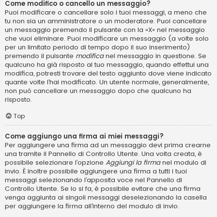
Come modifico o cancello un messaggio?
Puoi modificare o cancellare solo i tuoi messaggi, a meno che
tu non sia un amministratore o un moderatore. Puoi cancellare
un messaggio premendo il pulsante con la «X» nel messaggio
che vuoi eliminare. Puoi modificare un messaggio (a volte solo
per un limitato periodo di tempo dopo il suo inserimento)
premendo il pulsante
modifica
nel messaggio in questione. Se
qualcuno ha già risposto al tuo messaggio, quando effettui una
modifica, potresti trovare del testo aggiunto dove viene indicato
quante volte l’hai modificato. Un utente normale, generalmente,
non può cancellare un messaggio dopo che qualcuno ha
risposto.
Top
Come aggiungo una firma ai miei messaggi?
Per aggiungere una firma ad un messaggio devi prima crearne
una tramite il Pannello di Controllo Utente. Una volta creata, è
possibile selezionare l’opzione
Aggiungi la firma
nel modulo di
invio. È inoltre possibile aggiungere una firma a tutti i tuoi
messaggi selezionando l’apposita voce nel Pannello di
Controllo Utente. Se lo si fa, è possibile evitare che una firma
venga aggiunta ai singoli messaggi deselezionando la casella
per aggiungere la firma all’interno del modulo di invio.