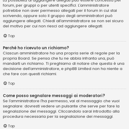
La possibilità di aggiungere allegati può essere concessa per
forum, per gruppi o per utenti specifici. L’amministratore
potrebbe non aver permesso allegati per il forum in cui stai
scrivendo, oppure solo il gruppo degli amministratori può
aggiungere allegati. Chiedi all’amministratore se non sei sicuro
del motivo per cui non riesci ad aggiungere allegati.
Top
Perché ho ricevuto un richiamo?
Ciascun amministratore ha una propria serie di regole per la
propria Board. Se pensa che tu ne abbia infranta una, può
mandarti un richiamo. Ti preghiamo di notare che questa è una
decisione dell’amministratore, e phpBB Limited non ha niente a
che fare con questi richiami.
Top
Come posso segnalare messaggi ai moderatori?
Se l’amministratore l’ha permesso, vai al messaggio che vuoi
segnalare: dovresti vedere un pulsante che serve per fare la
segnalazione dei messaggi. Cliccandolo sarai introdotto alla
procedura necessaria per la segnalazione dei messaggi.
Top