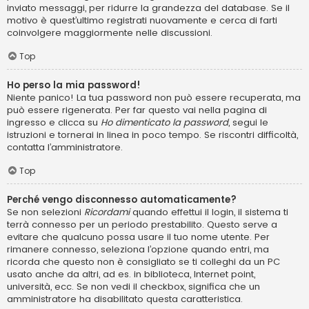
inviato messaggi, per ridurre la grandezza del database. Se il
motivo è quest’ultimo registrati nuovamente e cerca di farti
coinvolgere maggiormente nelle discussioni.
Top
Ho perso la mia password!
Niente panico! La tua password non può essere recuperata, ma
può essere rigenerata. Per far questo vai nella pagina di
ingresso e clicca su
Ho dimenticato la password
, segui le
istruzioni e tornerai in linea in poco tempo. Se riscontri difficoltà,
contatta l’amministratore.
Top
Perché vengo disconnesso automaticamente?
Se non selezioni
Ricordami
quando effettui il login, il sistema ti
terrà connesso per un periodo prestabilito. Questo serve a
evitare che qualcuno possa usare il tuo nome utente. Per
rimanere connesso, seleziona l’opzione quando entri, ma
ricorda che questo non è consigliato se ti colleghi da un PC
usato anche da altri, ad es. in biblioteca, Internet point,
università, ecc. Se non vedi il checkbox, significa che un
amministratore ha disabilitato questa caratteristica.