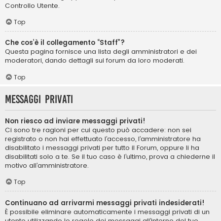
Controllo Utente.
Top
Che cos’è il collegamento “Staff”?
Questa pagina fornisce una lista degli amministratori e dei
moderatori, dando dettagli sui forum da loro moderati.
Top
Messaggi privati
Non riesco ad inviare messaggi privati!
Ci sono tre ragioni per cui questo può accadere: non sei
registrato o non hai effettuato l’accesso, l’amministratore ha
disabilitato i messaggi privati per tutto il Forum, oppure li ha
disabilitati solo a te. Se il tuo caso è l’ultimo, prova a chiederne il
motivo all’amministratore.
Top
Continuano ad arrivarmi messaggi privati indesiderati!
È possibile eliminare automaticamente i messaggi privati ​​di un
utente utilizzando le regole dei messaggi all’interno del tuo