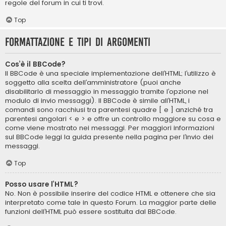
regole del forum in cui ti trovi.
Top
Formattazione e tipi di argomenti
Cos’è il BBCode?
Il BBCode è una speciale implementazione dell’HTML; l’utilizzo è
soggetto alla scelta dell’amministratore (puoi anche
disabilitarlo di messaggio in messaggio tramite l’opzione nel
modulo di invio messaggi). Il BBCode è simile all’HTML, i
comandi sono racchiusi tra parentesi quadre [ e ] anziché tra
parentesi angolari < e > e offre un controllo maggiore su cosa e
come viene mostrato nei messaggi. Per maggiori informazioni
sul BBCode leggi la guida presente nella pagina per l’invio dei
messaggi.
Top
Posso usare l’HTML?
No. Non è possibile inserire del codice HTML e ottenere che sia
interpretato come tale in questo Forum. La maggior parte delle
funzioni dell’HTML può essere sostituita dal BBCode.