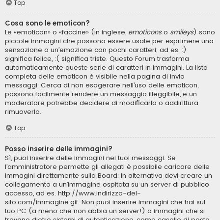
Top
Cosa sono le emoticon?
Le «emoticon» o «faccine» (in inglese,
emoticons
o
smileys
) sono
piccole immagini che possono essere usate per esprimere una
sensazione o un’emozione con pochi caratteri; ad es. :)
significa felice, :( significa triste. Questo Forum trasforma
automaticamente queste serie di caratteri in immagini. La lista
completa delle emoticon è visibile nella pagina di invio
messaggi. Cerca di non esagerare nell’uso delle emoticon,
possono facilmente rendere un messaggio illeggibile, e un
moderatore potrebbe decidere di modificarlo o addirittura
rimuoverlo.
Top
Posso inserire delle immagini?
Sì, puoi inserire delle immagini nei tuoi messaggi. Se
l’amministratore permette gli allegati è possibile caricare delle
immagini direttamente sulla Board; in alternativa devi creare un
collegamento a un’immagine ospitata su un server di pubblico
accesso, ad es. http://www.indirizzo-del-
sito.com/immagine.gif. Non puoi inserire immagini che hai sul
tuo PC (a meno che non abbia un server!) o immagini che si
trovano dietro sistemi di autenticazione, come caselle di posta