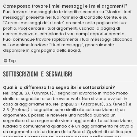
Come posso trovare i miei messaggi e i miei argomenti?
Puoi trovare i messaggi da te inseriti cliccando su “Mostra i tuoi
messaggi” presente nel tuo Pannello di Controllo Utente, e su
“Cerca i messaggi dell’utente” presente nella pagina del tuo
profilo. Puoi cercare i tuoi argomenti, usando la pagina di
ricerca avanzata, compilando i vari campi opportunamente.
Puoi comunque trovare rapidamente i tuoi messaggi, cliccando
sull’omonima funzione “I tuoi messaggi”, generalmente
disponibile in ogni pagina della Board.
Top
Sottoscrizioni e segnalibri
Qual è la differenza fra segnalibri e sottoscrizioni?
Nel phpBB 3.0 (Olympus), i segnalibri lavorano in modo molto
simile ai segnalibri di un browser web. Non si viene avvisati in
caso di aggiornamento. Nel phpBB 3.1 (Ascraeus), 3.2 (Rhea) e
3.3 (Proteus), i segnalibri sono simili alla sottoscrizione di un
argomento. È possibile ricevere una notifica quando un
segnalibro di un argomento viene aggiornato. La sottoscrizione,
tuttavia, ti comunicherà quando c’è un aggiornamento relativo a
un argomento o in un forum della Board. Opzioni di notifica per