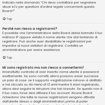
indicato nella domanda “Chi devo contattare per segnalare
abusi e/o per questioni d’ordine legale concernenti questa
Board?”.
Top
Perché non riesco a registrarmi?
È possibile che l’amministratore della Board abbia bannato il tuo
indirizzo IP oppure vietato il nome utente che stai tentando di
registrare. Può anche aver disabilitato le registrazioni per
impedire ai nuovi visitatori di registrarsi. Contatta un
amministratore per avere assistenza.
Top
Mi sono registrato ma non riesco a connettermi!
Innanzitutto controlla di aver inserito nome utente e password
esattamente. Se sono corretti, allora possono esser successe
un paio di cose: se il supporto «registrazione minore» è abilitato
e hai cliccato su
Ho meno di 13 anni
mentre ti stavi registrando,
allora devi seguire le istruzioni che hai ricevuto. Se questo non è
il tuo caso, forse devi attivare il tuo account. Alcune Board
richiedono che tutte le nuove registrazioni vengano attivate
dall’utente stesso o dagli amministratori, prima di poter