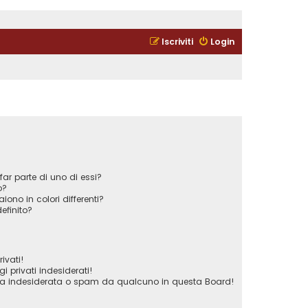
Iscriviti
Login
ar parte di uno di essi?
o?
iono in colori differenti?
efinito?
ivati!
privati indesiderati!
ta indesiderata o spam da qualcuno in questa Board!