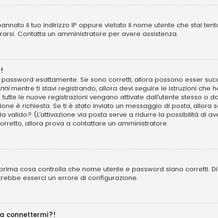
annato il tuo indirizzo IP oppure vietato il nome utente che stai tent
istrarsi. Contatta un amministratore per avere assistenza.
!
 e password esattamente. Se sono corretti, allora possono esser succ
nni
mentre ti stavi registrando, allora devi seguire le istruzioni che h
 tutte le nuove registrazioni vengano attivate dall’utente stesso o d
azione è richiesta. Se ti è stato inviato un messaggio di posta, allora 
 sia valido? (L’attivazione via posta serve a ridurre la possibilità d
 corretto, allora prova a contattare un amministratore.
prima cosa controlla che nome utente e password siano corretti. Di s
trebbe esserci un errore di configurazione.
 a connettermi?!