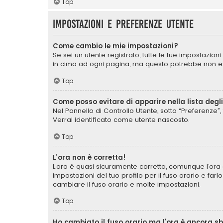
Top
Impostazioni e preferenze utente
Come cambio le mie impostazioni?
Se sei un utente registrato, tutte le tue impostazio
in cima ad ogni pagina, ma questo potrebbe non ess
Top
Come posso evitare di apparire nella lista degli 
Nel Pannello di Controllo Utente, sotto “Preferenze”, 
Verrai identificato come utente nascosto.
Top
L’ora non è corretta!
L’ora è quasi sicuramente corretta, comunque l’ora 
impostazioni del tuo profilo per il fuso orario e far
cambiare il fuso orario e molte impostazioni.
Top
Ho cambiato il fuso orario ma l’ora è ancora s