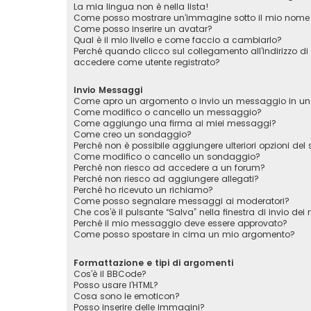
La mia lingua non è nella lista!
Come posso mostrare un’immagine sotto il mio nome 
Come posso inserire un avatar?
Qual è il mio livello e come faccio a cambiarlo?
Perché quando clicco sul collegamento all’indirizzo di
accedere come utente registrato?
Invio Messaggi
Come apro un argomento o invio un messaggio in un
Come modifico o cancello un messaggio?
Come aggiungo una firma ai miei messaggi?
Come creo un sondaggio?
Perché non è possibile aggiungere ulteriori opzioni de
Come modifico o cancello un sondaggio?
Perché non riesco ad accedere a un forum?
Perché non riesco ad aggiungere allegati?
Perché ho ricevuto un richiamo?
Come posso segnalare messaggi ai moderatori?
Che cos’è il pulsante “Salva” nella finestra di invio de
Perché il mio messaggio deve essere approvato?
Come posso spostare in cima un mio argomento?
Formattazione e tipi di argomenti
Cos’è il BBCode?
Posso usare l’HTML?
Cosa sono le emoticon?
Posso inserire delle immagini?