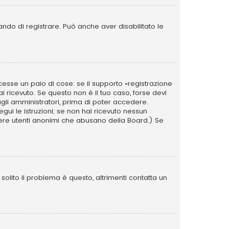
ando di registrare. Può anche aver disabilitato le
esse un paio di cose: se il supporto «registrazione
ai ricevuto. Se questo non è il tuo caso, forse devi
agli amministratori, prima di poter accedere.
segui le istruzioni; se non hai ricevuto nessun
i avere utenti anonimi che abusano della Board.) Se
olito il problema è questo, altrimenti contatta un