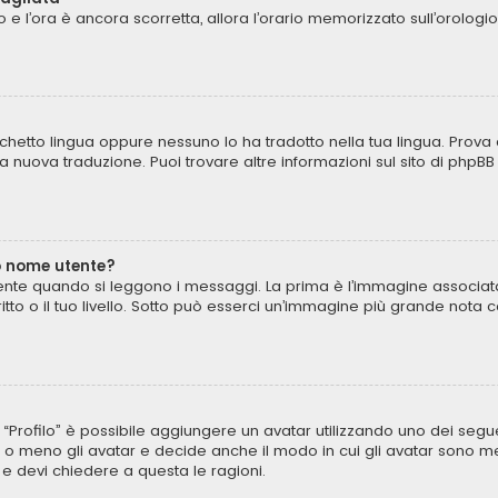
to e l’ora è ancora scorretta, allora l’orario memorizzato sull’orologi
chetto lingua oppure nessuno lo ha tradotto nella tua lingua. Prova 
una nuova traduzione. Puoi trovare altre informazioni sul sito di phpB
o nome utente?
te quando si leggono i messaggi. La prima è l’immagine associata 
critto o il tuo livello. Sotto può esserci un’immagine più grande not
to “Profilo” è possibile aggiungere un avatar utilizzando uno dei seg
 o meno gli avatar e decide anche il modo in cui gli avatar sono mes
 e devi chiedere a questa le ragioni.