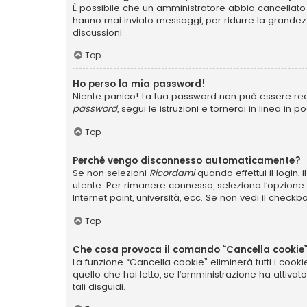
È possibile che un amministratore abbia cancellato 
hanno mai inviato messaggi, per ridurre la grandez
discussioni.
Top
Ho perso la mia password!
Niente panico! La tua password non può essere recu
password
, segui le istruzioni e tornerai in linea in 
Top
Perché vengo disconnesso automaticamente?
Se non selezioni
Ricordami
quando effettui il login,
utente. Per rimanere connesso, seleziona l’opzione q
Internet point, università, ecc. Se non vedi il checkb
Top
Che cosa provoca il comando “Cancella cookie
La funzione “Cancella cookie” eliminerà tutti i coo
quello che hai letto, se l’amministrazione ha attiva
tali disguidi.