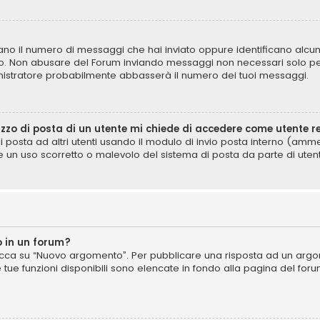
icano il numero di messaggi che hai inviato oppure identificano alcun
lo. Non abusare del Forum inviando messaggi non necessari solo per
istratore probabilmente abbasserà il numero dei tuoi messaggi.
izzo di posta di un utente mi chiede di accedere come utente r
di posta ad altri utenti usando il modulo di invio posta interno (am
e un uso scorretto o malevolo del sistema di posta da parte di utent
 in un forum?
cca su “Nuovo argomento”. Per pubblicare una risposta ad un argome
e tue funzioni disponibili sono elencate in fondo alla pagina del for