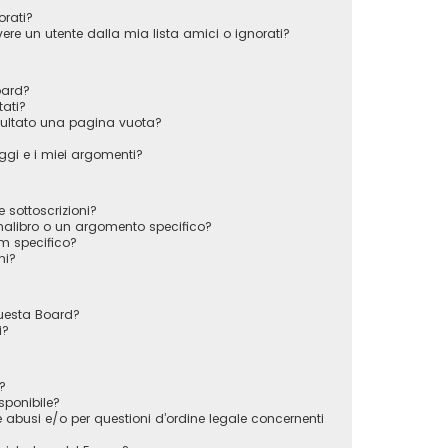
orati?
e un utente dalla mia lista amici o ignorati?
oard?
tati?
sultato una pagina vuota?
gi e i miei argomenti?
e sottoscrizioni?
alibro o un argomento specifico?
m specifico?
ni?
questa Board?
i?
?
sponibile?
 abusi e/o per questioni d’ordine legale concernenti