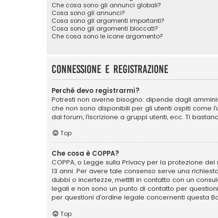
Che cosa sono gli annunci globali?
Cosa sono gli annunci?
Cosa sono gli argomenti importanti?
Cosa sono gli argomenti bloccati?
Che cosa sono le icone argomento?
Connessione e registrazione
Perché devo registrarmi?
Potresti non averne bisogno: dipende dagli amminist
che non sono disponibili per gli utenti ospiti come 
dal forum, l’iscrizione a gruppi utenti, ecc. Ti bast
Top
Che cosa è COPPA?
COPPA, o Legge sulla Privacy per la protezione dei m
13 anni. Per avere tale consenso serve una richiesta
dubbi o incertezze, mettiti in contatto con un cons
legali e non sono un punto di contatto per question
per questioni d’ordine legale concernenti questa B
Top