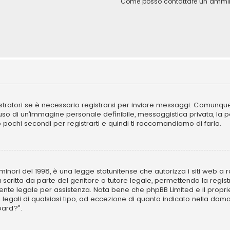
Come posso contattare un ammini
ratori se è necessario registrarsi per inviare messaggi. Comunque, 
l’uso di un’immagine personale definibile, messaggistica privata, la 
ano pochi secondi per registrarti e quindi ti raccomandiamo di farlo.
inori del 1998, è una legge statunitense che autorizza i siti web a ra
 scritta da parte del genitore o tutore legale, permettendo la regist
ulente legale per assistenza. Nota bene che phpBB Limited e il propr
i legali di qualsiasi tipo, ad eccezione di quanto indicato nella d
oard?”.