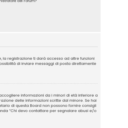
stratore del Forum?
la registrazione ti darà accesso ad altre funzioni
possibilità di inviare messaggi di posta direttamente
ccogliere informazioni da i minori di età inferiore a
razione delle informazioni scritte dal minore. Se hai
ietario di questa Board non possono fornire consigli
omanda “Chi devo contattare per segnalare abusi e/o