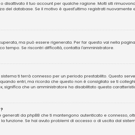
o disattivato il tuo account per qualche ragione. Molti siti rimuovo
za del database. Se il motivo è quest’ultimo registrati nuovamente 
perata, ma può essere rigenerata. Per far questo vai nella pagina
poco tempo. Se riscontri difficoltà, contatta l’amministratore.
 il sistema ti terrà connesso per un periodo prestabilito. Questo se
uando entri, ma ricorda che questo non è consigliato se ti colleghi 
ox, significa che un amministratore ha disabilitato questa caratteristi
”?
kie generati da phpBB che ti mantengono autenticato e connesso, olt
to la funzione. Se hai avuto problemi di accesso o di uscita dal sist