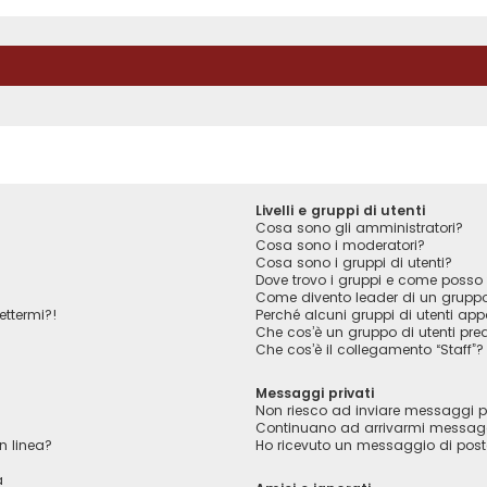
Livelli e gruppi di utenti
Cosa sono gli amministratori?
Cosa sono i moderatori?
Cosa sono i gruppi di utenti?
Dove trovo i gruppi e come posso f
Come divento leader di un grupp
ettermi?!
Perché alcuni gruppi di utenti appa
Che cos’è un gruppo di utenti pred
Che cos’è il collegamento “Staff”?
Messaggi privati
Non riesco ad inviare messaggi pr
Continuano ad arrivarmi messaggi 
n linea?
Ho ricevuto un messaggio di pos
a