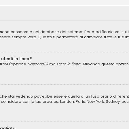
ni sono conservate nel database del sistema. Per modificarle vai sul
ere sempre vero. Questo ti permetterà di cambiare tutte le tue im
utenti in linea?
trovi l’opzione
Nascondi il tuo stato in linea
. Attivando questa opzione
che stai vedendo potrebbe essere quella di un fuso orario different
lo coincidere con la tua area, es. London, Paris, New York, Sydney, ecc
bagliata