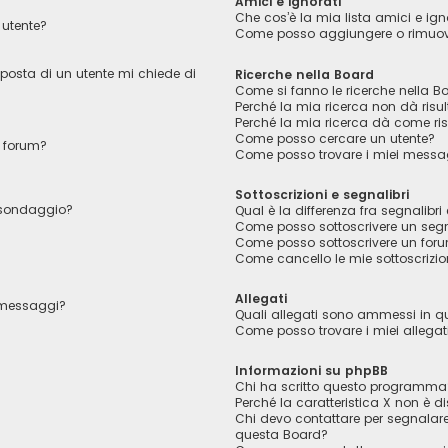
Amici e ignorati
Che cos’è la mia lista amici e ign
utente?
Come posso aggiungere o rimuover
 posta di un utente mi chiede di
Ricerche nella Board
Come si fanno le ricerche nella B
Perché la mia ricerca non dà risul
Perché la mia ricerca dà come ri
Come posso cercare un utente?
 forum?
Come posso trovare i miei messag
Sottoscrizioni e segnalibri
l sondaggio?
Qual è la differenza fra segnalibri 
Come posso sottoscrivere un segn
Come posso sottoscrivere un foru
Come cancello le mie sottoscrizio
Allegati
i messaggi?
Quali allegati sono ammessi in 
Come posso trovare i miei allegat
Informazioni su phpBB
Chi ha scritto questo programma
Perché la caratteristica X non è di
Chi devo contattare per segnalare
questa Board?