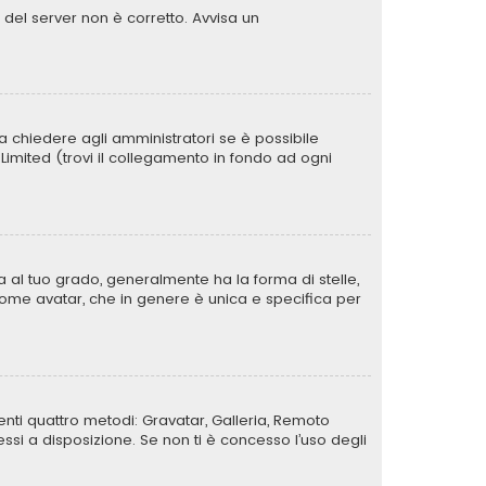
o del server non è corretto. Avvisa un
a chiedere agli amministratori se è possibile
B Limited (trovi il collegamento in fondo ad ogni
al tuo grado, generalmente ha la forma di stelle,
a come avatar, che in genere è unica e specifica per
uenti quattro metodi: Gravatar, Galleria, Remoto
si a disposizione. Se non ti è concesso l’uso degli