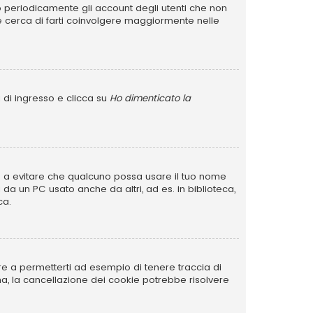
no periodicamente gli account degli utenti che non
e cerca di farti coinvolgere maggiormente nelle
 di ingresso e clicca su
Ho dimenticato la
rve a evitare che qualcuno possa usare il tuo nome
da un PC usato anche da altri, ad es. in biblioteca,
ca.
re a permetterti ad esempio di tenere traccia di
ema, la cancellazione dei cookie potrebbe risolvere