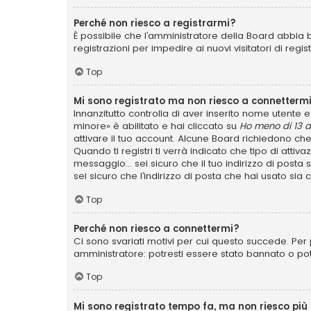
Perché non riesco a registrarmi?
È possibile che l’amministratore della Board abbia b
registrazioni per impedire ai nuovi visitatori di reg
Top
Mi sono registrato ma non riesco a connettermi
Innanzitutto controlla di aver inserito nome utente
minore» è abilitato e hai cliccato su
Ho meno di 13 a
attivare il tuo account. Alcune Board richiedono che
Quando ti registri ti verrà indicato che tipo di attiv
messaggio... sei sicuro che il tuo indirizzo di posta
sei sicuro che l’indirizzo di posta che hai usato sia
Top
Perché non riesco a connettermi?
Ci sono svariati motivi per cui questo succede. Per 
amministratore: potresti essere stato bannato o po
Top
Mi sono registrato tempo fa, ma non riesco più