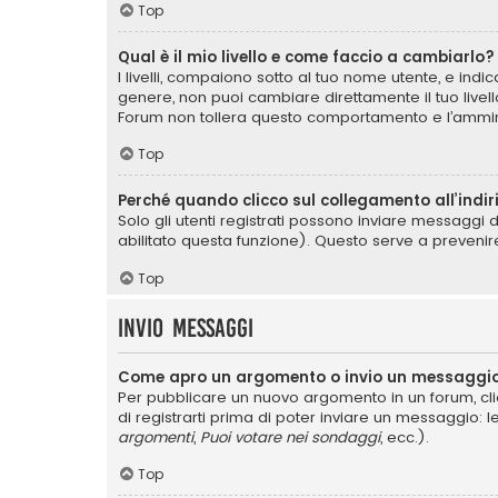
Top
Qual è il mio livello e come faccio a cambiarlo?
I livelli, compaiono sotto al tuo nome utente, e ind
genere, non puoi cambiare direttamente il tuo livel
Forum non tollera questo comportamento e l’ammin
Top
Perché quando clicco sul collegamento all’indir
Solo gli utenti registrati possono inviare messaggi 
abilitato questa funzione). Questo serve a prevenir
Top
Invio Messaggi
Come apro un argomento o invio un messaggio
Per pubblicare un nuovo argomento in un forum, cli
di registrarti prima di poter inviare un messaggio: l
argomenti
,
Puoi votare nei sondaggi
, ecc.).
Top