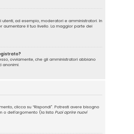
i utenti, ad esempio, moderatori e amministratori. In
 aumentare il tuo livello. La maggior parte dei
egistrato?
messo, ovviamente, che gli amministratori abbiano
i anonimi.
nto, clicca su “Rispondi”. Potresti avere bisogno
um o dell’argomento (la lista
Puoi aprire nuovi