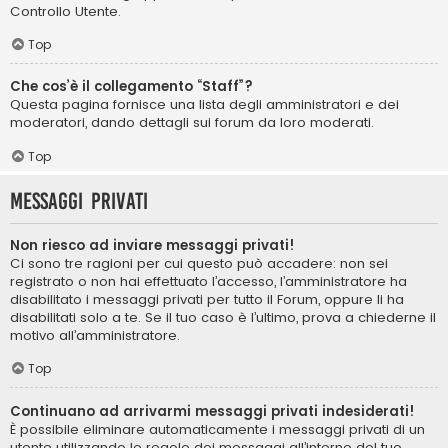
Controllo Utente.
Top
Che cos’è il collegamento “Staff”?
Questa pagina fornisce una lista degli amministratori e dei
moderatori, dando dettagli sui forum da loro moderati.
Top
Messaggi privati
Non riesco ad inviare messaggi privati!
Ci sono tre ragioni per cui questo può accadere: non sei
registrato o non hai effettuato l’accesso, l’amministratore ha
disabilitato i messaggi privati per tutto il Forum, oppure li ha
disabilitati solo a te. Se il tuo caso è l’ultimo, prova a chiederne il
motivo all’amministratore.
Top
Continuano ad arrivarmi messaggi privati indesiderati!
È possibile eliminare automaticamente i messaggi privati ​​di un
utente utilizzando le regole dei messaggi all’interno del tuo