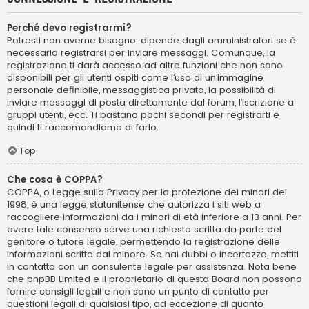
Perché devo registrarmi?
Potresti non averne bisogno: dipende dagli amministratori se è
necessario registrarsi per inviare messaggi. Comunque, la
registrazione ti darà accesso ad altre funzioni che non sono
disponibili per gli utenti ospiti come l’uso di un’immagine
personale definibile, messaggistica privata, la possibilità di
inviare messaggi di posta direttamente dal forum, l’iscrizione a
gruppi utenti, ecc. Ti bastano pochi secondi per registrarti e
quindi ti raccomandiamo di farlo.
Top
Che cosa è COPPA?
COPPA, o Legge sulla Privacy per la protezione dei minori del
1998, è una legge statunitense che autorizza i siti web a
raccogliere informazioni da i minori di età inferiore a 13 anni. Per
avere tale consenso serve una richiesta scritta da parte del
genitore o tutore legale, permettendo la registrazione delle
informazioni scritte dal minore. Se hai dubbi o incertezze, mettiti
in contatto con un consulente legale per assistenza. Nota bene
che phpBB Limited e il proprietario di questa Board non possono
fornire consigli legali e non sono un punto di contatto per
questioni legali di qualsiasi tipo, ad eccezione di quanto