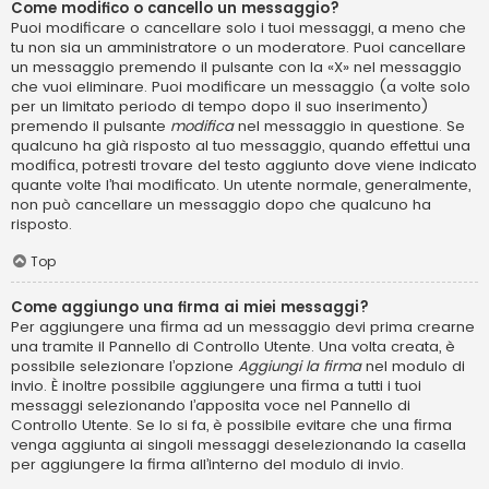
Come modifico o cancello un messaggio?
Puoi modificare o cancellare solo i tuoi messaggi, a meno che
tu non sia un amministratore o un moderatore. Puoi cancellare
un messaggio premendo il pulsante con la «X» nel messaggio
che vuoi eliminare. Puoi modificare un messaggio (a volte solo
per un limitato periodo di tempo dopo il suo inserimento)
premendo il pulsante
modifica
nel messaggio in questione. Se
qualcuno ha già risposto al tuo messaggio, quando effettui una
modifica, potresti trovare del testo aggiunto dove viene indicato
quante volte l’hai modificato. Un utente normale, generalmente,
non può cancellare un messaggio dopo che qualcuno ha
risposto.
Top
Come aggiungo una firma ai miei messaggi?
Per aggiungere una firma ad un messaggio devi prima crearne
una tramite il Pannello di Controllo Utente. Una volta creata, è
possibile selezionare l’opzione
Aggiungi la firma
nel modulo di
invio. È inoltre possibile aggiungere una firma a tutti i tuoi
messaggi selezionando l’apposita voce nel Pannello di
Controllo Utente. Se lo si fa, è possibile evitare che una firma
venga aggiunta ai singoli messaggi deselezionando la casella
per aggiungere la firma all’interno del modulo di invio.