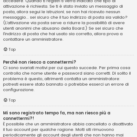
accedere. Quando ti registri ti verrà indicato che tipo di
attivazione è richiesta. Se ti è stato inviato un messaggio di
posta, allora segui le istruzioni; se non hai ricevuto nessun
messaggio... sei sicuro che il tuo indirizzo di posta sia valido?
(L’attivazione via posta serve a ridurre la possibilità di avere
utenti anonimi che abusano della Board.) Se sei sicuro che
l’indirizzo di posta che hai usato sia corretto, allora prova a
contattare un amministratore.
Top
Perché non riesco a connettermi?
Ci sono svariati motivi per cui questo succede. Per prima cosa
controlla che nome utente e password siano corretti. Di solito il
problema è questo, altrimenti contatta un amministratore:
potresti essere stato bannato o potrebbe esserci un errore di
configurazione.
Top
Mi sono registrato tempo fa, ma non riesco più a
connettermi?!
È possibile che un amministratore abbia cancellato o disattivato
il tuo account per qualche ragione. Molti siti rimuovono
periodicamente gli account degli utenti che non hanno mai