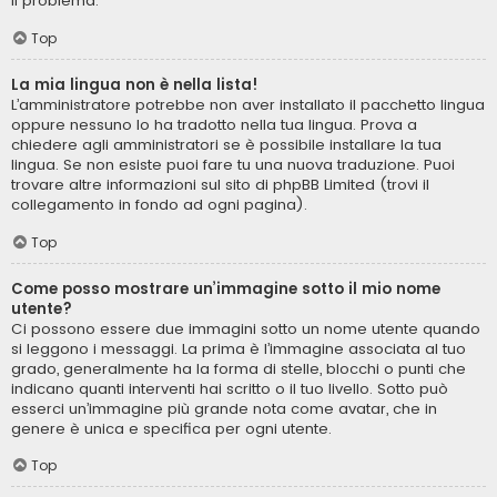
il problema.
Top
La mia lingua non è nella lista!
L’amministratore potrebbe non aver installato il pacchetto lingua
oppure nessuno lo ha tradotto nella tua lingua. Prova a
chiedere agli amministratori se è possibile installare la tua
lingua. Se non esiste puoi fare tu una nuova traduzione. Puoi
trovare altre informazioni sul sito di phpBB Limited (trovi il
collegamento in fondo ad ogni pagina).
Top
Come posso mostrare un’immagine sotto il mio nome
utente?
Ci possono essere due immagini sotto un nome utente quando
si leggono i messaggi. La prima è l’immagine associata al tuo
grado, generalmente ha la forma di stelle, blocchi o punti che
indicano quanti interventi hai scritto o il tuo livello. Sotto può
esserci un’immagine più grande nota come avatar, che in
genere è unica e specifica per ogni utente.
Top