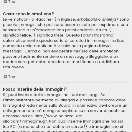
Top
Cosa sono le emoticon?
Le «emoticon» o «faccine» (in inglese,
emoticons
o
smileys
) sono
piccole immagini che possono essere usate per esprimere una
sensazione o un’emozione con pochi caratteri; ad es. :)
significa felice, :( significa triste. Questo Forum trasforma
automaticamente queste serie di caratteri in immagini. La lista
completa delle emoticon è visibile nella pagina di invio
messaggi. Cerca di non esagerare nell’uso delle emoticon,
possono facilmente rendere un messaggio illeggibile, e un
moderatore potrebbe decidere di modificarlo o addirittura
rimuoverlo.
Top
Posso inserire delle immagini?
Sì, puoi inserire delle immagini nei tuoi messaggi. Se
l’amministratore permette gli allegati è possibile caricare delle
immagini direttamente sulla Board; in alternativa devi creare un
collegamento a un’immagine ospitata su un server di pubblico
accesso, ad es. http://www.indirizzo-del-
sito.com/immagine.gif. Non puoi inserire immagini che hai sul
tuo PC (a meno che non abbia un server!) o immagini che si
trovano dietro sistemi di autenticazione, come caselle di posta