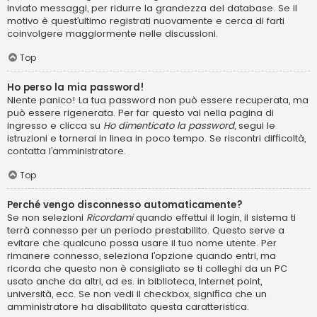
inviato messaggi, per ridurre la grandezza del database. Se il
motivo è quest’ultimo registrati nuovamente e cerca di farti
coinvolgere maggiormente nelle discussioni.
Top
Ho perso la mia password!
Niente panico! La tua password non può essere recuperata, ma
può essere rigenerata. Per far questo vai nella pagina di
ingresso e clicca su
Ho dimenticato la password
, segui le
istruzioni e tornerai in linea in poco tempo. Se riscontri difficoltà,
contatta l’amministratore.
Top
Perché vengo disconnesso automaticamente?
Se non selezioni
Ricordami
quando effettui il login, il sistema ti
terrà connesso per un periodo prestabilito. Questo serve a
evitare che qualcuno possa usare il tuo nome utente. Per
rimanere connesso, seleziona l’opzione quando entri, ma
ricorda che questo non è consigliato se ti colleghi da un PC
usato anche da altri, ad es. in biblioteca, Internet point,
università, ecc. Se non vedi il checkbox, significa che un
amministratore ha disabilitato questa caratteristica.