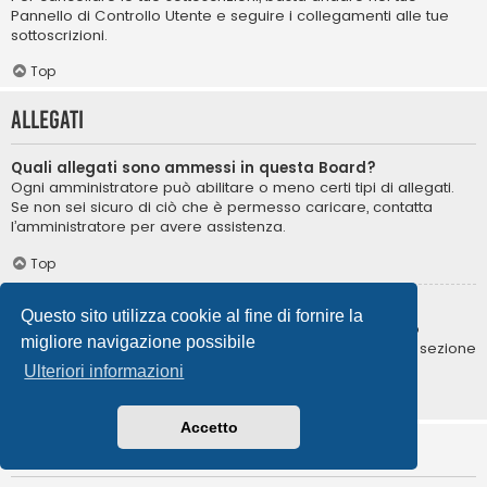
Pannello di Controllo Utente e seguire i collegamenti alle tue
sottoscrizioni.
Top
Allegati
Quali allegati sono ammessi in questa Board?
Ogni amministratore può abilitare o meno certi tipi di allegati.
Se non sei sicuro di ciò che è permesso caricare, contatta
l’amministratore per avere assistenza.
Top
Come posso trovare i miei allegati?
Questo sito utilizza cookie al fine di fornire la
Per trovare la lista degli allegati da te caricati, vai nel tuo
migliore navigazione possibile
Pannello di Controllo Utente e segui i collegamenti nella sezione
degli allegati.
Ulteriori informazioni
Top
Accetto
Informazioni su phpBB