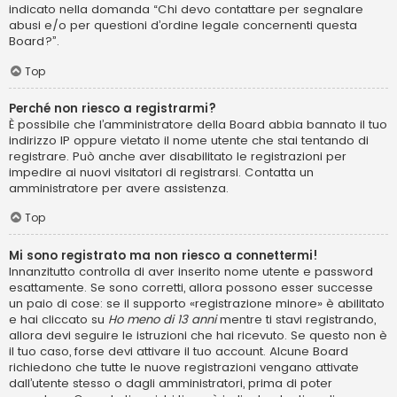
indicato nella domanda “Chi devo contattare per segnalare
abusi e/o per questioni d’ordine legale concernenti questa
Board?”.
Top
Perché non riesco a registrarmi?
È possibile che l’amministratore della Board abbia bannato il tuo
indirizzo IP oppure vietato il nome utente che stai tentando di
registrare. Può anche aver disabilitato le registrazioni per
impedire ai nuovi visitatori di registrarsi. Contatta un
amministratore per avere assistenza.
Top
Mi sono registrato ma non riesco a connettermi!
Innanzitutto controlla di aver inserito nome utente e password
esattamente. Se sono corretti, allora possono esser successe
un paio di cose: se il supporto «registrazione minore» è abilitato
e hai cliccato su
Ho meno di 13 anni
mentre ti stavi registrando,
allora devi seguire le istruzioni che hai ricevuto. Se questo non è
il tuo caso, forse devi attivare il tuo account. Alcune Board
richiedono che tutte le nuove registrazioni vengano attivate
dall’utente stesso o dagli amministratori, prima di poter