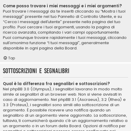
Come posso trovare i miei messaggi e i miei argomenti?
Puoi trovare i messaggi da te inseriti cliccando su “Mostra i tuoi
messaggi” presente nel tuo Pannello di Controllo Utente, e su
“Cerca i messaggi dell’utente” presente nella pagina del tuo
profilo. Puoi cercare i tuoi argomenti, usando la pagina di
ricerca avanzata, compilando i vari campi opportunamente.
Puoi comunque trovare rapidamente i tuoi messaggi, cliccando
sull’omonima funzione “I tuoi messaggi”, generalmente
disponibile in ogni pagina della Board.
Top
Sottoscrizioni e segnalibri
Qual è la differenza fra segnalibri e sottoscrizioni?
Nel phpBB 3.0 (Olympus), i segnalibri lavorano in modo molto
simile ai segnalibri di un browser web. Non si viene avvisati in
caso di aggiornamento. Nel phpBB 3.1 (Ascraeus), 3.2 (Rhea) e
3.3 (Proteus), i segnalibri sono simili alla sottoscrizione di un
argomento. È possibile ricevere una notifica quando un
segnalibro di un argomento viene aggiornato. La sottoscrizione,
tuttavia, ti comunicherà quando c’è un aggiornamento relativo a
un argomento o in un forum della Board. Opzioni di notifica per