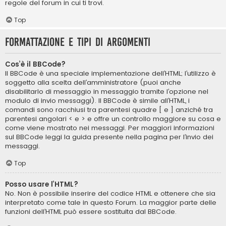
regole del forum in cui ti trovi.
Top
Formattazione e tipi di argomenti
Cos’è il BBCode?
Il BBCode è una speciale implementazione dell’HTML; l’utilizzo è
soggetto alla scelta dell’amministratore (puoi anche
disabilitarlo di messaggio in messaggio tramite l’opzione nel
modulo di invio messaggi). Il BBCode è simile all’HTML, i
comandi sono racchiusi tra parentesi quadre [ e ] anziché tra
parentesi angolari < e > e offre un controllo maggiore su cosa e
come viene mostrato nei messaggi. Per maggiori informazioni
sul BBCode leggi la guida presente nella pagina per l’invio dei
messaggi.
Top
Posso usare l’HTML?
No. Non è possibile inserire del codice HTML e ottenere che sia
interpretato come tale in questo Forum. La maggior parte delle
funzioni dell’HTML può essere sostituita dal BBCode.