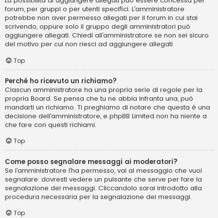
La possibilità di aggiungere allegati può essere concessa per
forum, per gruppi o per utenti specifici. L’amministratore
potrebbe non aver permesso allegati per il forum in cui stai
scrivendo, oppure solo il gruppo degli amministratori può
aggiungere allegati. Chiedi all’amministratore se non sei sicuro
del motivo per cui non riesci ad aggiungere allegati.
Top
Perché ho ricevuto un richiamo?
Ciascun amministratore ha una propria serie di regole per la
propria Board. Se pensa che tu ne abbia infranta una, può
mandarti un richiamo. Ti preghiamo di notare che questa è una
decisione dell’amministratore, e phpBB Limited non ha niente a
che fare con questi richiami.
Top
Come posso segnalare messaggi ai moderatori?
Se l’amministratore l’ha permesso, vai al messaggio che vuoi
segnalare: dovresti vedere un pulsante che serve per fare la
segnalazione dei messaggi. Cliccandolo sarai introdotto alla
procedura necessaria per la segnalazione dei messaggi.
Top