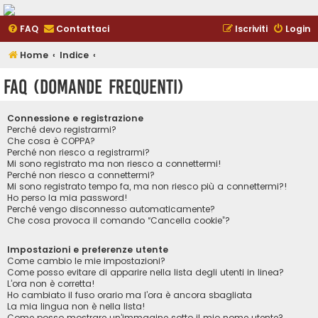
FAQ
Contattaci
Iscriviti
Login
Home
Indice
FAQ (Domande Frequenti)
Connessione e registrazione
Perché devo registrarmi?
Che cosa è COPPA?
Perché non riesco a registrarmi?
Mi sono registrato ma non riesco a connettermi!
Perché non riesco a connettermi?
Mi sono registrato tempo fa, ma non riesco più a connettermi?!
Ho perso la mia password!
Perché vengo disconnesso automaticamente?
Che cosa provoca il comando “Cancella cookie”?
Impostazioni e preferenze utente
Come cambio le mie impostazioni?
Come posso evitare di apparire nella lista degli utenti in linea?
L’ora non è corretta!
Ho cambiato il fuso orario ma l’ora è ancora sbagliata
La mia lingua non è nella lista!
Come posso mostrare un’immagine sotto il mio nome utente?