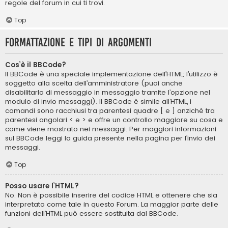
regole del forum in cui ti trovi.
Top
Formattazione e tipi di argomenti
Cos’è il BBCode?
Il BBCode è una speciale implementazione dell’HTML; l’utilizzo è
soggetto alla scelta dell’amministratore (puoi anche
disabilitarlo di messaggio in messaggio tramite l’opzione nel
modulo di invio messaggi). Il BBCode è simile all’HTML, i
comandi sono racchiusi tra parentesi quadre [ e ] anziché tra
parentesi angolari < e > e offre un controllo maggiore su cosa e
come viene mostrato nei messaggi. Per maggiori informazioni
sul BBCode leggi la guida presente nella pagina per l’invio dei
messaggi.
Top
Posso usare l’HTML?
No. Non è possibile inserire del codice HTML e ottenere che sia
interpretato come tale in questo Forum. La maggior parte delle
funzioni dell’HTML può essere sostituita dal BBCode.