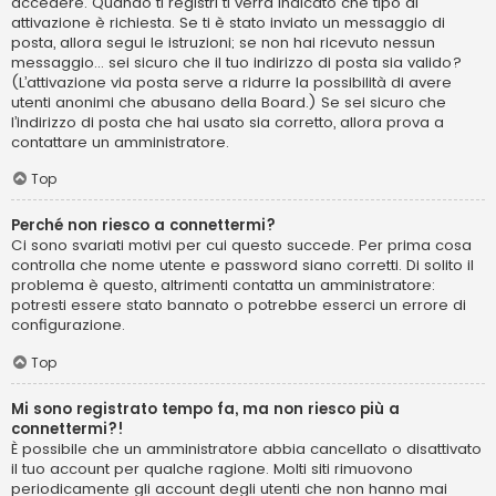
accedere. Quando ti registri ti verrà indicato che tipo di
attivazione è richiesta. Se ti è stato inviato un messaggio di
posta, allora segui le istruzioni; se non hai ricevuto nessun
messaggio... sei sicuro che il tuo indirizzo di posta sia valido?
(L’attivazione via posta serve a ridurre la possibilità di avere
utenti anonimi che abusano della Board.) Se sei sicuro che
l’indirizzo di posta che hai usato sia corretto, allora prova a
contattare un amministratore.
Top
Perché non riesco a connettermi?
Ci sono svariati motivi per cui questo succede. Per prima cosa
controlla che nome utente e password siano corretti. Di solito il
problema è questo, altrimenti contatta un amministratore:
potresti essere stato bannato o potrebbe esserci un errore di
configurazione.
Top
Mi sono registrato tempo fa, ma non riesco più a
connettermi?!
È possibile che un amministratore abbia cancellato o disattivato
il tuo account per qualche ragione. Molti siti rimuovono
periodicamente gli account degli utenti che non hanno mai