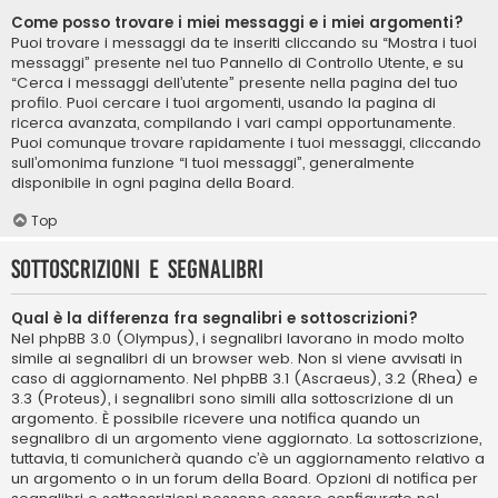
Come posso trovare i miei messaggi e i miei argomenti?
Puoi trovare i messaggi da te inseriti cliccando su “Mostra i tuoi
messaggi” presente nel tuo Pannello di Controllo Utente, e su
“Cerca i messaggi dell’utente” presente nella pagina del tuo
profilo. Puoi cercare i tuoi argomenti, usando la pagina di
ricerca avanzata, compilando i vari campi opportunamente.
Puoi comunque trovare rapidamente i tuoi messaggi, cliccando
sull’omonima funzione “I tuoi messaggi”, generalmente
disponibile in ogni pagina della Board.
Top
Sottoscrizioni e segnalibri
Qual è la differenza fra segnalibri e sottoscrizioni?
Nel phpBB 3.0 (Olympus), i segnalibri lavorano in modo molto
simile ai segnalibri di un browser web. Non si viene avvisati in
caso di aggiornamento. Nel phpBB 3.1 (Ascraeus), 3.2 (Rhea) e
3.3 (Proteus), i segnalibri sono simili alla sottoscrizione di un
argomento. È possibile ricevere una notifica quando un
segnalibro di un argomento viene aggiornato. La sottoscrizione,
tuttavia, ti comunicherà quando c’è un aggiornamento relativo a
un argomento o in un forum della Board. Opzioni di notifica per