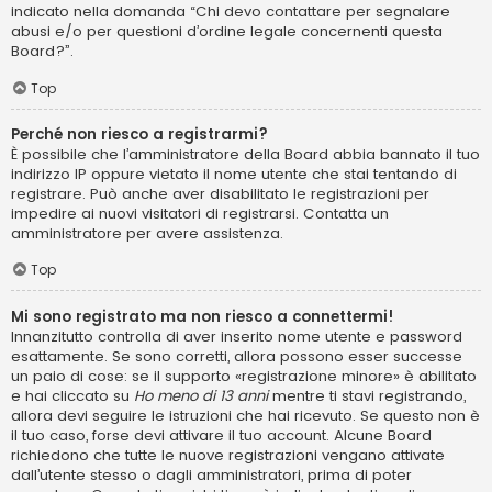
indicato nella domanda “Chi devo contattare per segnalare
abusi e/o per questioni d’ordine legale concernenti questa
Board?”.
Top
Perché non riesco a registrarmi?
È possibile che l’amministratore della Board abbia bannato il tuo
indirizzo IP oppure vietato il nome utente che stai tentando di
registrare. Può anche aver disabilitato le registrazioni per
impedire ai nuovi visitatori di registrarsi. Contatta un
amministratore per avere assistenza.
Top
Mi sono registrato ma non riesco a connettermi!
Innanzitutto controlla di aver inserito nome utente e password
esattamente. Se sono corretti, allora possono esser successe
un paio di cose: se il supporto «registrazione minore» è abilitato
e hai cliccato su
Ho meno di 13 anni
mentre ti stavi registrando,
allora devi seguire le istruzioni che hai ricevuto. Se questo non è
il tuo caso, forse devi attivare il tuo account. Alcune Board
richiedono che tutte le nuove registrazioni vengano attivate
dall’utente stesso o dagli amministratori, prima di poter