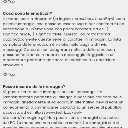
Top
Cosa sono le emoticon?
Le «emoticon» o «faccine» (in inglese,
emoticons
o
smileys
) sono
piccole immagini che possono essere usate per esprimere una
sensazione o un’emozione con pochi caratteri; ad es. :)
significa felice, :( significa triste. Questo Forum trasforma
automaticamente queste serie di caratteri in immagini. La lista
completa delle emoticon è visibile nella pagina di invio
messaggi. Cerca di non esagerare nell’uso delle emoticon,
possono facilmente rendere un messaggio illeggibile, e un
moderatore potrebbe decidere di modificarlo o addirittura
rimuoverlo.
Top
Posso inserire delle immagini?
Sì, puoi inserire delle immagini nei tuoi messaggi. Se
l’amministratore permette gli allegati è possibile caricare delle
immagini direttamente sulla Board; in alternativa devi creare un
collegamento a un’immagine ospitata su un server di pubblico
accesso, ad es. http://www.indirizzo-del-
sito.com/immagine.gif. Non puoi inserire immagini che hai sul
tuo PC (a meno che non abbia un server!) o immagini che si
trovano dietro sistemi di autenticazione, come caselle di posta