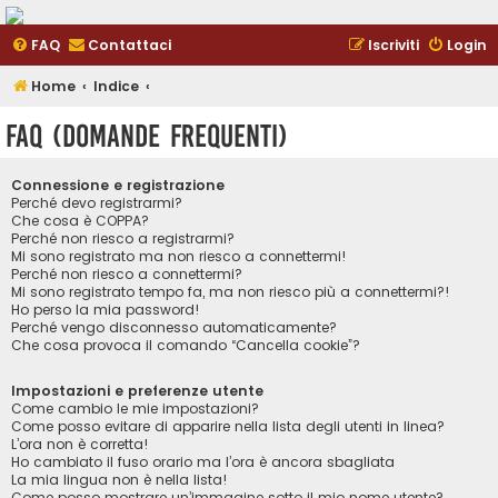
FAQ
Contattaci
Iscriviti
Login
Home
Indice
FAQ (Domande Frequenti)
Connessione e registrazione
Perché devo registrarmi?
Che cosa è COPPA?
Perché non riesco a registrarmi?
Mi sono registrato ma non riesco a connettermi!
Perché non riesco a connettermi?
Mi sono registrato tempo fa, ma non riesco più a connettermi?!
Ho perso la mia password!
Perché vengo disconnesso automaticamente?
Che cosa provoca il comando “Cancella cookie”?
Impostazioni e preferenze utente
Come cambio le mie impostazioni?
Come posso evitare di apparire nella lista degli utenti in linea?
L’ora non è corretta!
Ho cambiato il fuso orario ma l’ora è ancora sbagliata
La mia lingua non è nella lista!
Come posso mostrare un’immagine sotto il mio nome utente?