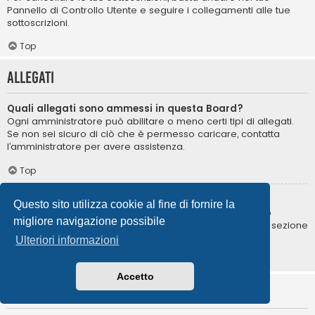
Pannello di Controllo Utente e seguire i collegamenti alle tue
sottoscrizioni.
Top
Allegati
Quali allegati sono ammessi in questa Board?
Ogni amministratore può abilitare o meno certi tipi di allegati.
Se non sei sicuro di ciò che è permesso caricare, contatta
l’amministratore per avere assistenza.
Top
Come posso trovare i miei allegati?
Questo sito utilizza cookie al fine di fornire la
Per trovare la lista degli allegati da te caricati, vai nel tuo
migliore navigazione possibile
Pannello di Controllo Utente e segui i collegamenti nella sezione
degli allegati.
Ulteriori informazioni
Top
Accetto
Informazioni su phpBB