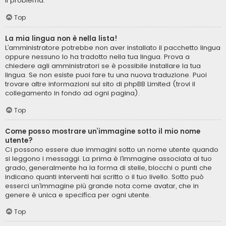
il problema.
Top
La mia lingua non è nella lista!
L’amministratore potrebbe non aver installato il pacchetto lingua
oppure nessuno lo ha tradotto nella tua lingua. Prova a
chiedere agli amministratori se è possibile installare la tua
lingua. Se non esiste puoi fare tu una nuova traduzione. Puoi
trovare altre informazioni sul sito di phpBB Limited (trovi il
collegamento in fondo ad ogni pagina).
Top
Come posso mostrare un’immagine sotto il mio nome
utente?
Ci possono essere due immagini sotto un nome utente quando
si leggono i messaggi. La prima è l’immagine associata al tuo
grado, generalmente ha la forma di stelle, blocchi o punti che
indicano quanti interventi hai scritto o il tuo livello. Sotto può
esserci un’immagine più grande nota come avatar, che in
genere è unica e specifica per ogni utente.
Top