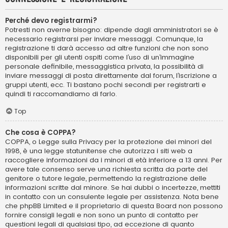
Perché devo registrarmi?
Potresti non averne bisogno: dipende dagli amministratori se è
necessario registrarsi per inviare messaggi. Comunque, la
registrazione ti darà accesso ad altre funzioni che non sono
disponibili per gli utenti ospiti come l’uso di un’immagine
personale definibile, messaggistica privata, la possibilità di
inviare messaggi di posta direttamente dal forum, l’iscrizione a
gruppi utenti, ecc. Ti bastano pochi secondi per registrarti e
quindi ti raccomandiamo di farlo.
Top
Che cosa è COPPA?
COPPA, o Legge sulla Privacy per la protezione dei minori del
1998, è una legge statunitense che autorizza i siti web a
raccogliere informazioni da i minori di età inferiore a 13 anni. Per
avere tale consenso serve una richiesta scritta da parte del
genitore o tutore legale, permettendo la registrazione delle
informazioni scritte dal minore. Se hai dubbi o incertezze, mettiti
in contatto con un consulente legale per assistenza. Nota bene
che phpBB Limited e il proprietario di questa Board non possono
fornire consigli legali e non sono un punto di contatto per
questioni legali di qualsiasi tipo, ad eccezione di quanto