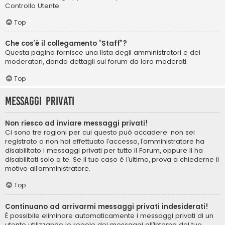
Controllo Utente.
Top
Che cos’è il collegamento “Staff”?
Questa pagina fornisce una lista degli amministratori e dei
moderatori, dando dettagli sui forum da loro moderati.
Top
Messaggi privati
Non riesco ad inviare messaggi privati!
Ci sono tre ragioni per cui questo può accadere: non sei
registrato o non hai effettuato l’accesso, l’amministratore ha
disabilitato i messaggi privati per tutto il Forum, oppure li ha
disabilitati solo a te. Se il tuo caso è l’ultimo, prova a chiederne il
motivo all’amministratore.
Top
Continuano ad arrivarmi messaggi privati indesiderati!
È possibile eliminare automaticamente i messaggi privati ​​di un
utente utilizzando le regole dei messaggi all’interno del tuo