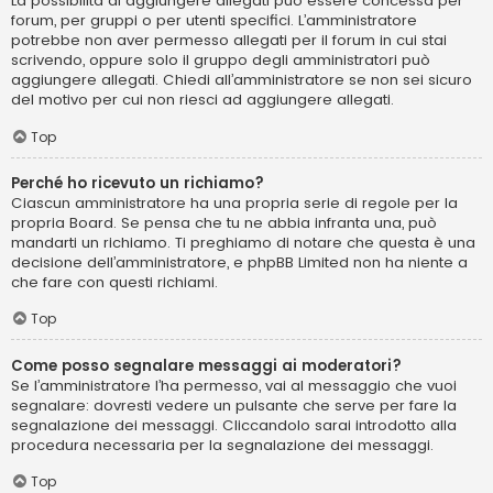
La possibilità di aggiungere allegati può essere concessa per
forum, per gruppi o per utenti specifici. L’amministratore
potrebbe non aver permesso allegati per il forum in cui stai
scrivendo, oppure solo il gruppo degli amministratori può
aggiungere allegati. Chiedi all’amministratore se non sei sicuro
del motivo per cui non riesci ad aggiungere allegati.
Top
Perché ho ricevuto un richiamo?
Ciascun amministratore ha una propria serie di regole per la
propria Board. Se pensa che tu ne abbia infranta una, può
mandarti un richiamo. Ti preghiamo di notare che questa è una
decisione dell’amministratore, e phpBB Limited non ha niente a
che fare con questi richiami.
Top
Come posso segnalare messaggi ai moderatori?
Se l’amministratore l’ha permesso, vai al messaggio che vuoi
segnalare: dovresti vedere un pulsante che serve per fare la
segnalazione dei messaggi. Cliccandolo sarai introdotto alla
procedura necessaria per la segnalazione dei messaggi.
Top