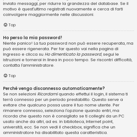
inviato messaggi, per ridurre la grandezza del database. Se il
motivo è quest’ultimo registrati nuovamente e cerca di farti
coinvolgere maggiormente nelle discussioni.
Top
Ho perso la mia password!
Niente panico! La tua password non può essere recuperata, ma
può essere rigenerata. Per far questo vai nella pagina di
ingresso e clicca su
Ho dimenticato la password
, segui le
istruzioni e tornerai in linea in poco tempo. Se riscontri difficoltà,
contatta l’amministratore.
Top
Perché vengo disconnesso automaticamente?
Se non selezioni
Ricordami
quando effettui il login, il sistema ti
terrà connesso per un periodo prestabilito. Questo serve a
evitare che qualcuno possa usare il tuo nome utente. Per
rimanere connesso, seleziona l’opzione quando entri, ma
ricorda che questo non è consigliato se ti colleghi da un PC
usato anche da altri, ad es. in biblioteca, Internet point,
università, ecc. Se non vedi il checkbox, significa che un
amministratore ha disabilitato questa caratteristica.