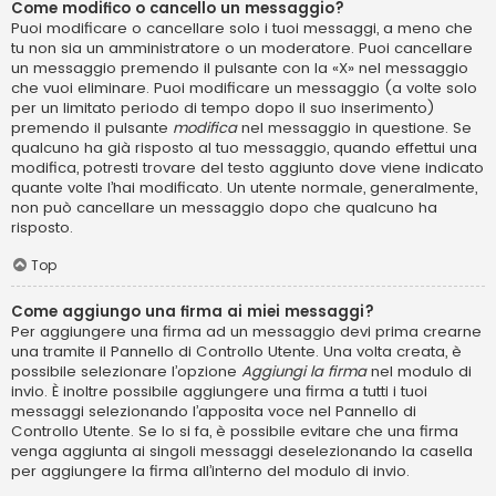
Come modifico o cancello un messaggio?
Puoi modificare o cancellare solo i tuoi messaggi, a meno che
tu non sia un amministratore o un moderatore. Puoi cancellare
un messaggio premendo il pulsante con la «X» nel messaggio
che vuoi eliminare. Puoi modificare un messaggio (a volte solo
per un limitato periodo di tempo dopo il suo inserimento)
premendo il pulsante
modifica
nel messaggio in questione. Se
qualcuno ha già risposto al tuo messaggio, quando effettui una
modifica, potresti trovare del testo aggiunto dove viene indicato
quante volte l’hai modificato. Un utente normale, generalmente,
non può cancellare un messaggio dopo che qualcuno ha
risposto.
Top
Come aggiungo una firma ai miei messaggi?
Per aggiungere una firma ad un messaggio devi prima crearne
una tramite il Pannello di Controllo Utente. Una volta creata, è
possibile selezionare l’opzione
Aggiungi la firma
nel modulo di
invio. È inoltre possibile aggiungere una firma a tutti i tuoi
messaggi selezionando l’apposita voce nel Pannello di
Controllo Utente. Se lo si fa, è possibile evitare che una firma
venga aggiunta ai singoli messaggi deselezionando la casella
per aggiungere la firma all’interno del modulo di invio.