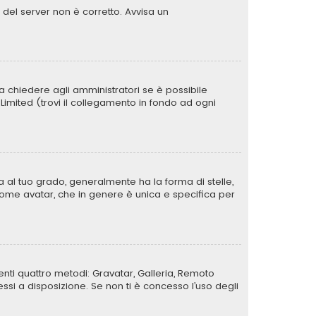
o del server non è corretto. Avvisa un
a chiedere agli amministratori se è possibile
B Limited (trovi il collegamento in fondo ad ogni
al tuo grado, generalmente ha la forma di stelle,
a come avatar, che in genere è unica e specifica per
uenti quattro metodi: Gravatar, Galleria, Remoto
si a disposizione. Se non ti è concesso l’uso degli