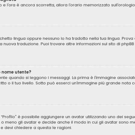
to e l’ora è ancora scorretta, allora l’orario memorizzato sull’orologi
chetto lingua oppure nessuno lo ha tradotto nella tua lingua. Prova 
una nuova traduzione. Puoi trovare altre informazioni sul sito di phpB
o nome utente?
te quando si leggono i messaggi. La prima è l’immagine associata 
critto o il tuo livello. Sotto può esserci un’immagine più grande not
to “Profilo” è possibile aggiungere un avatar utilizzando uno dei seg
 o meno gli avatar e decide anche il modo in cui gli avatar sono mes
 e devi chiedere a questa le ragioni.