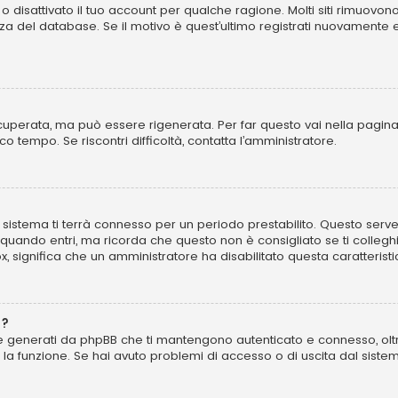
o disattivato il tuo account per qualche ragione. Molti siti rimuovo
za del database. Se il motivo è quest’ultimo registrati nuovamente 
perata, ma può essere rigenerata. Per far questo vai nella pagina
poco tempo. Se riscontri difficoltà, contatta l’amministratore.
 il sistema ti terrà connesso per un periodo prestabilito. Questo se
uando entri, ma ricorda che questo non è consigliato se ti colleghi 
ox, significa che un amministratore ha disabilitato questa caratteristi
”?
kie generati da phpBB che ti mantengono autenticato e connesso, olt
to la funzione. Se hai avuto problemi di accesso o di uscita dal sist