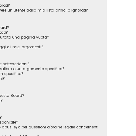
orati?
e un utente dalla mia lista amici o ignorati?
oard?
tati?
sultato una pagina vuota?
gi e i miei argomenti?
e sottoscrizioni?
alibro o un argomento specifico?
m specifico?
ni?
questa Board?
i?
?
sponibile?
 abusi e/o per questioni d’ordine legale concernenti