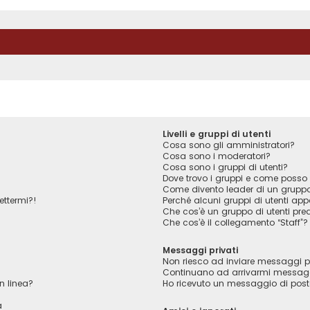
Livelli e gruppi di utenti
Cosa sono gli amministratori?
Cosa sono i moderatori?
Cosa sono i gruppi di utenti?
Dove trovo i gruppi e come posso f
Come divento leader di un grupp
ettermi?!
Perché alcuni gruppi di utenti appa
Che cos’è un gruppo di utenti pred
Che cos’è il collegamento “Staff”?
Messaggi privati
Non riesco ad inviare messaggi pr
Continuano ad arrivarmi messaggi 
n linea?
Ho ricevuto un messaggio di pos
a