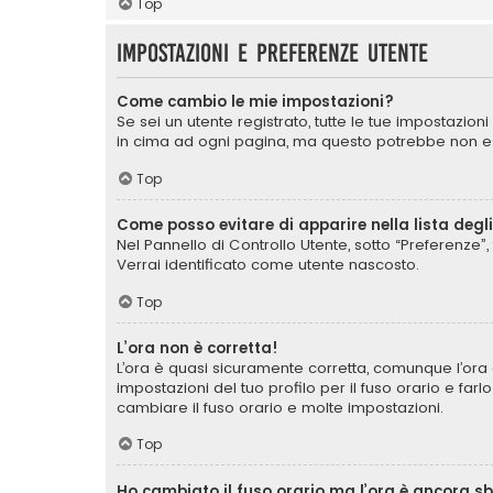
Top
Impostazioni e preferenze utente
Come cambio le mie impostazioni?
Se sei un utente registrato, tutte le tue impostazio
in cima ad ogni pagina, ma questo potrebbe non ess
Top
Come posso evitare di apparire nella lista degli 
Nel Pannello di Controllo Utente, sotto “Preferenze”, 
Verrai identificato come utente nascosto.
Top
L’ora non è corretta!
L’ora è quasi sicuramente corretta, comunque l’ora 
impostazioni del tuo profilo per il fuso orario e far
cambiare il fuso orario e molte impostazioni.
Top
Ho cambiato il fuso orario ma l’ora è ancora s