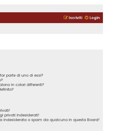
Iscriviti
Login
ar parte di uno di essi?
o?
iono in colori differenti?
efinito?
ivati!
privati indesiderati!
ta indesiderata o spam da qualcuno in questa Board!