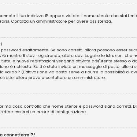
annato il tuo indirizzo IP oppure vietato il nome utente che stai tent
istrarsi. Contatta un amministratore per avere assistenza.
!
 e password esattamente. Se sono corretti, allora possono esser succ
nni
mentre ti stavi registrando, allora devi seguire le istruzioni che h
 tutte le nuove registrazioni vengano attivate dall’utente stesso o d
azione è richiesta. Se ti è stato inviato un messaggio di posta, allora 
 sia valido? (L’attivazione via posta serve a ridurre la possibilità d
 corretto, allora prova a contattare un amministratore.
prima cosa controlla che nome utente e password siano corretti. Di s
trebbe esserci un errore di configurazione.
 a connettermi?!