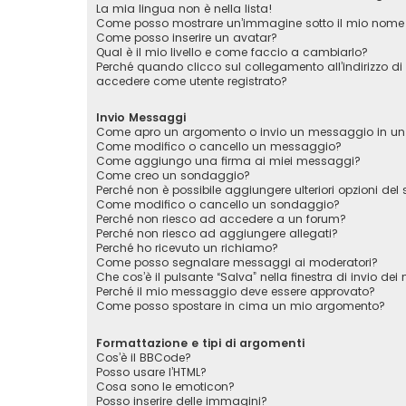
La mia lingua non è nella lista!
Come posso mostrare un’immagine sotto il mio nome 
Come posso inserire un avatar?
Qual è il mio livello e come faccio a cambiarlo?
Perché quando clicco sul collegamento all’indirizzo di
accedere come utente registrato?
Invio Messaggi
Come apro un argomento o invio un messaggio in un
Come modifico o cancello un messaggio?
Come aggiungo una firma ai miei messaggi?
Come creo un sondaggio?
Perché non è possibile aggiungere ulteriori opzioni de
Come modifico o cancello un sondaggio?
Perché non riesco ad accedere a un forum?
Perché non riesco ad aggiungere allegati?
Perché ho ricevuto un richiamo?
Come posso segnalare messaggi ai moderatori?
Che cos’è il pulsante “Salva” nella finestra di invio de
Perché il mio messaggio deve essere approvato?
Come posso spostare in cima un mio argomento?
Formattazione e tipi di argomenti
Cos’è il BBCode?
Posso usare l’HTML?
Cosa sono le emoticon?
Posso inserire delle immagini?