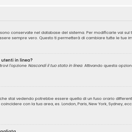
ni sono conservate nel database del sistema. Per modificarle vai sul
ere sempre vero. Questo ti permetterà di cambiare tutte le tue im
utenti in linea?
trovi l’opzione
Nascondi il tuo stato in linea
. Attivando questa opzione
che stai vedendo potrebbe essere quella di un fuso orario different
lo coincidere con la tua area, es. London, Paris, New York, Sydney, ecc
bagliata