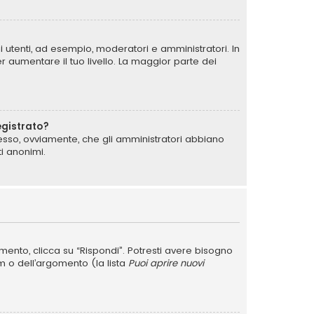
i utenti, ad esempio, moderatori e amministratori. In
 aumentare il tuo livello. La maggior parte dei
egistrato?
messo, ovviamente, che gli amministratori abbiano
i anonimi.
nto, clicca su “Rispondi”. Potresti avere bisogno
um o dell’argomento (la lista
Puoi aprire nuovi