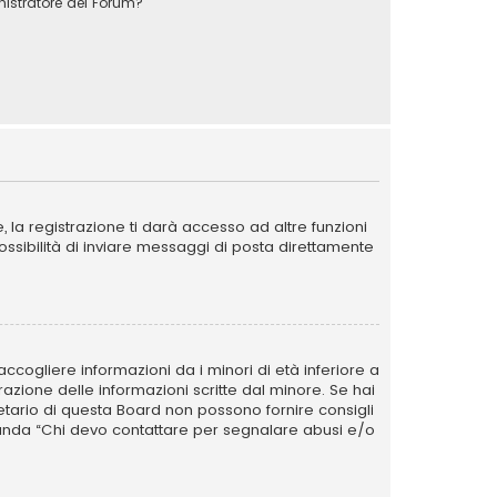
stratore del Forum?
la registrazione ti darà accesso ad altre funzioni
possibilità di inviare messaggi di posta direttamente
ccogliere informazioni da i minori di età inferiore a
razione delle informazioni scritte dal minore. Se hai
ietario di questa Board non possono fornire consigli
omanda “Chi devo contattare per segnalare abusi e/o