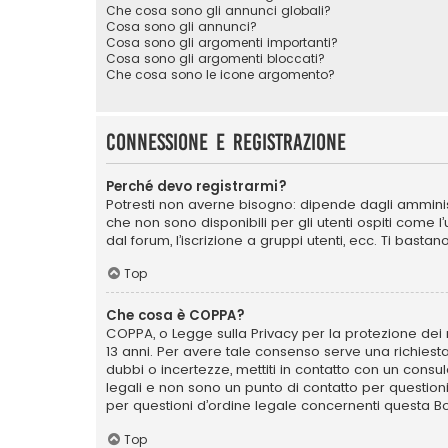
Che cosa sono gli annunci globali?
Cosa sono gli annunci?
Cosa sono gli argomenti importanti?
Cosa sono gli argomenti bloccati?
Che cosa sono le icone argomento?
Connessione e registrazione
Perché devo registrarmi?
Potresti non averne bisogno: dipende dagli amminist
che non sono disponibili per gli utenti ospiti come 
dal forum, l’iscrizione a gruppi utenti, ecc. Ti bast
Top
Che cosa è COPPA?
COPPA, o Legge sulla Privacy per la protezione dei m
13 anni. Per avere tale consenso serve una richiesta
dubbi o incertezze, mettiti in contatto con un cons
legali e non sono un punto di contatto per question
per questioni d’ordine legale concernenti questa B
Top