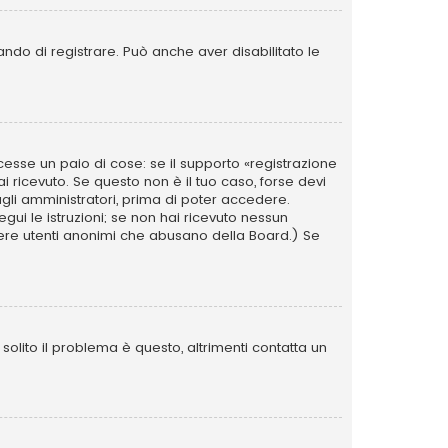
ando di registrare. Può anche aver disabilitato le
esse un paio di cose: se il supporto «registrazione
ai ricevuto. Se questo non è il tuo caso, forse devi
agli amministratori, prima di poter accedere.
segui le istruzioni; se non hai ricevuto nessun
i avere utenti anonimi che abusano della Board.) Se
olito il problema è questo, altrimenti contatta un