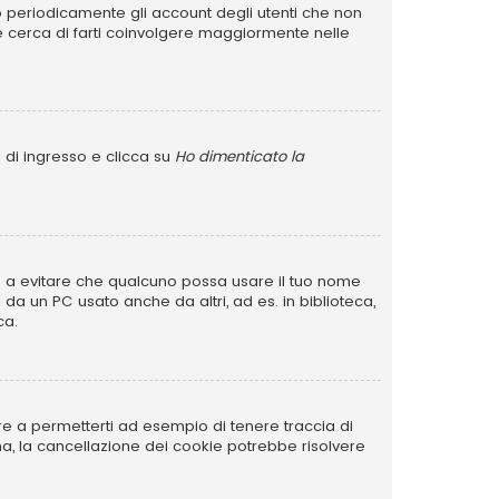
no periodicamente gli account degli utenti che non
e cerca di farti coinvolgere maggiormente nelle
 di ingresso e clicca su
Ho dimenticato la
rve a evitare che qualcuno possa usare il tuo nome
da un PC usato anche da altri, ad es. in biblioteca,
ca.
re a permetterti ad esempio di tenere traccia di
ema, la cancellazione dei cookie potrebbe risolvere