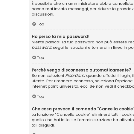
È possibile che un amministratore abbia cancellato 
hanno mai inviato messaggi, per ridurre la grandez
discussioni.
Top
Ho perso la mia password!
Niente panico! La tua password non può essere recu
password
, segui le istruzioni e tornerai in linea in 
Top
Perché vengo disconnesso automaticamente?
Se non selezioni
Ricordami
quando effettui il login,
utente. Per rimanere connesso, seleziona l’opzione q
Internet point, università, ecc. Se non vedi il checkb
Top
Che cosa provoca il comando “Cancella cookie
La funzione “Cancella cookie” eliminerà tutti i coo
quello che hai letto, se l’amministrazione ha attiva
tali disguidi.