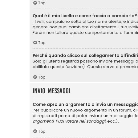
Top
Qual è il mio livello e come faccio a cambiarlo?
I livelli, compaiono sotto al tuo nome utente, e ind
genere, non puoi cambiare direttamente il tuo livel
Forum non tollera questo comportamento e l’ammin
Top
Perché quando clicco sul collegamento all’indir
Solo gli utenti registrati possono inviare messaggi 
abilitato questa funzione). Questo serve a prevenir
Top
Invio Messaggi
Come apro un argomento o invio un messaggio
Per pubblicare un nuovo argomento in un forum, cli
di registrarti prima di poter inviare un messaggio: l
argomenti
,
Puoi votare nei sondaggi
, ecc.).
Top