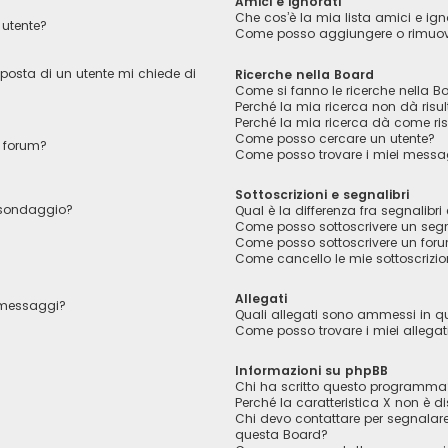
Amici e ignorati
Che cos’è la mia lista amici e ign
utente?
Come posso aggiungere o rimuover
 posta di un utente mi chiede di
Ricerche nella Board
Come si fanno le ricerche nella B
Perché la mia ricerca non dà risul
Perché la mia ricerca dà come ri
Come posso cercare un utente?
 forum?
Come posso trovare i miei messag
Sottoscrizioni e segnalibri
l sondaggio?
Qual è la differenza fra segnalibri 
Come posso sottoscrivere un segn
Come posso sottoscrivere un foru
Come cancello le mie sottoscrizio
Allegati
i messaggi?
Quali allegati sono ammessi in 
Come posso trovare i miei allegat
Informazioni su phpBB
Chi ha scritto questo programma
Perché la caratteristica X non è di
Chi devo contattare per segnalare
questa Board?