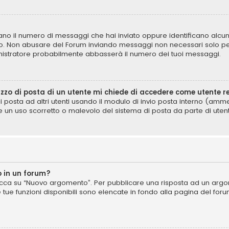
icano il numero di messaggi che hai inviato oppure identificano alcun
lo. Non abusare del Forum inviando messaggi non necessari solo per
istratore probabilmente abbasserà il numero dei tuoi messaggi.
izzo di posta di un utente mi chiede di accedere come utente r
di posta ad altri utenti usando il modulo di invio posta interno (am
e un uso scorretto o malevolo del sistema di posta da parte di utent
 in un forum?
cca su “Nuovo argomento”. Per pubblicare una risposta ad un argome
e tue funzioni disponibili sono elencate in fondo alla pagina del for