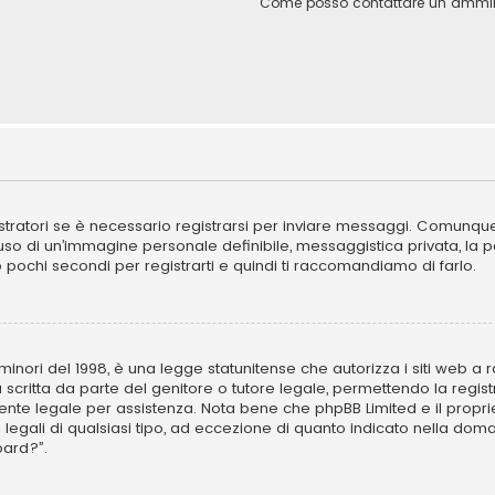
Come posso contattare un ammini
ratori se è necessario registrarsi per inviare messaggi. Comunque, 
l’uso di un’immagine personale definibile, messaggistica privata, la 
ano pochi secondi per registrarti e quindi ti raccomandiamo di farlo.
inori del 1998, è una legge statunitense che autorizza i siti web a ra
 scritta da parte del genitore o tutore legale, permettendo la regist
ulente legale per assistenza. Nota bene che phpBB Limited e il propr
i legali di qualsiasi tipo, ad eccezione di quanto indicato nella d
oard?”.