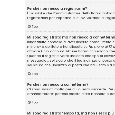
Perché non riesco a registrarmi?
È possibile che l’amministratore della Board abbia b
registrazioni per impedire ai nuovi visitatori di reg
Top
Mi sono registrato ma non riesco a connettermi
Innanzitutto controlla di aver inserito nome utente
minore» è abilitato e hai cliccato su
Ho meno di 13 a
attivare il tuo account. Alcune Board richiedono che
Quando ti registri ti verrà indicato che tipo di attiv
messaggio... sei sicuro che il tuo indirizzo di posta
sei sicuro che l’indirizzo di posta che hai usato sia
Top
Perché non riesco a connettermi?
Ci sono svariati motivi per cui questo succede. Per 
amministratore: potresti essere stato bannato o po
Top
Mi sono registrato tempo fa, ma non riesco più