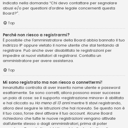
indicato nella domanda “Chi devo contattare per segnalare
abusi e/o per questioni d’ordine legale concernenti questa
Board?”.
Top
Perché non riesco a registrarmi?
È possibile che l’amministratore della Board abbia bannato il tuo
indirizzo IP oppure vietato il nome utente che stai tentando di
registrare. Può anche aver disabilitato le registrazioni per
impedire ai nuovi visitatori di registrarsi. Contatta un
amministratore per avere assistenza.
Top
Mi sono registrato ma non riesco a connettermi!
Innanzitutto controlla di aver inserito nome utente e password
esattamente. Se sono corretti, allora possono esser successe
un paio di cose: se il supporto «registrazione minore» è abilitato
e hai cliccato su
Ho meno di 13 anni
mentre ti stavi registrando,
allora devi seguire le istruzioni che hai ricevuto. Se questo non è
il tuo caso, forse devi attivare il tuo account. Alcune Board
richiedono che tutte le nuove registrazioni vengano attivate
dall’utente stesso o dagli amministratori, prima di poter