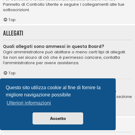
Pannello di Controllo Utente e seguire i collegamenti alle tue
sottoscrizioni.
Top
Allegati
Quali allegati sono ammessi in questa Board?
Ogni amministratore può abilitare o meno certi tipi di allegati.
Se non sei sicuro di ciò che è permesso caricare, contatta
l’amministratore per avere assistenza.
Top
Come posso trovare i miei allegati?
Questo sito utilizza cookie al fine di fornire la
Per trovare la lista degli allegati da te caricati, vai nel tuo
migliore navigazione possibile
Pannello di Controllo Utente e segui i collegamenti nella sezione
degli allegati.
Ulteriori informazioni
Top
Accetto
Informazioni su phpBB