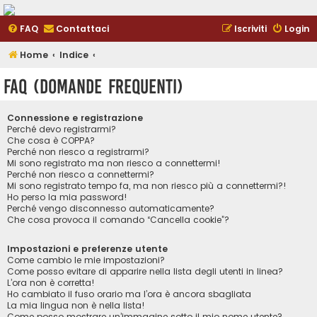
FAQ
Contattaci
Iscriviti
Login
Home
Indice
FAQ (Domande Frequenti)
Connessione e registrazione
Perché devo registrarmi?
Che cosa è COPPA?
Perché non riesco a registrarmi?
Mi sono registrato ma non riesco a connettermi!
Perché non riesco a connettermi?
Mi sono registrato tempo fa, ma non riesco più a connettermi?!
Ho perso la mia password!
Perché vengo disconnesso automaticamente?
Che cosa provoca il comando “Cancella cookie”?
Impostazioni e preferenze utente
Come cambio le mie impostazioni?
Come posso evitare di apparire nella lista degli utenti in linea?
L’ora non è corretta!
Ho cambiato il fuso orario ma l’ora è ancora sbagliata
La mia lingua non è nella lista!
Come posso mostrare un’immagine sotto il mio nome utente?