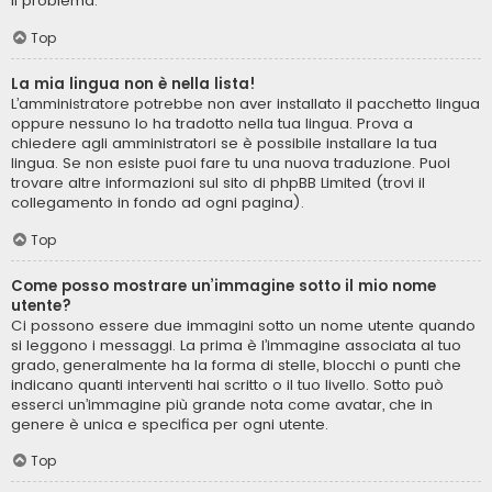
il problema.
Top
La mia lingua non è nella lista!
L’amministratore potrebbe non aver installato il pacchetto lingua
oppure nessuno lo ha tradotto nella tua lingua. Prova a
chiedere agli amministratori se è possibile installare la tua
lingua. Se non esiste puoi fare tu una nuova traduzione. Puoi
trovare altre informazioni sul sito di phpBB Limited (trovi il
collegamento in fondo ad ogni pagina).
Top
Come posso mostrare un’immagine sotto il mio nome
utente?
Ci possono essere due immagini sotto un nome utente quando
si leggono i messaggi. La prima è l’immagine associata al tuo
grado, generalmente ha la forma di stelle, blocchi o punti che
indicano quanti interventi hai scritto o il tuo livello. Sotto può
esserci un’immagine più grande nota come avatar, che in
genere è unica e specifica per ogni utente.
Top