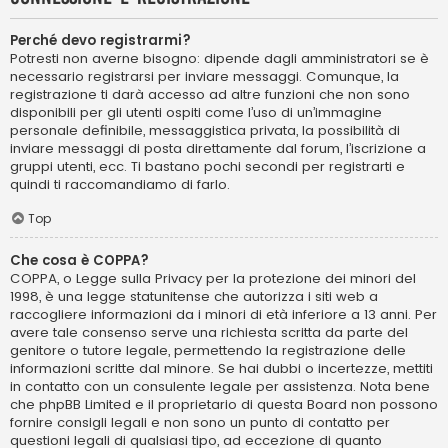
Perché devo registrarmi?
Potresti non averne bisogno: dipende dagli amministratori se è
necessario registrarsi per inviare messaggi. Comunque, la
registrazione ti darà accesso ad altre funzioni che non sono
disponibili per gli utenti ospiti come l’uso di un’immagine
personale definibile, messaggistica privata, la possibilità di
inviare messaggi di posta direttamente dal forum, l’iscrizione a
gruppi utenti, ecc. Ti bastano pochi secondi per registrarti e
quindi ti raccomandiamo di farlo.
Top
Che cosa è COPPA?
COPPA, o Legge sulla Privacy per la protezione dei minori del
1998, è una legge statunitense che autorizza i siti web a
raccogliere informazioni da i minori di età inferiore a 13 anni. Per
avere tale consenso serve una richiesta scritta da parte del
genitore o tutore legale, permettendo la registrazione delle
informazioni scritte dal minore. Se hai dubbi o incertezze, mettiti
in contatto con un consulente legale per assistenza. Nota bene
che phpBB Limited e il proprietario di questa Board non possono
fornire consigli legali e non sono un punto di contatto per
questioni legali di qualsiasi tipo, ad eccezione di quanto