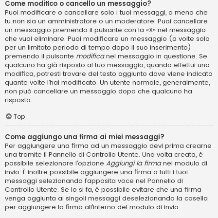
Come modifico o cancello un messaggio?
Puoi modificare o cancellare solo i tuoi messaggi, a meno che
tu non sia un amministratore o un moderatore. Puoi cancellare
un messaggio premendo il pulsante con la «X» nel messaggio
che vuoi eliminare. Puoi modificare un messaggio (a volte solo
per un limitato periodo di tempo dopo il suo inserimento)
premendo il pulsante
modifica
nel messaggio in questione. Se
qualcuno ha già risposto al tuo messaggio, quando effettui una
modifica, potresti trovare del testo aggiunto dove viene indicato
quante volte l’hai modificato. Un utente normale, generalmente,
non può cancellare un messaggio dopo che qualcuno ha
risposto.
Top
Come aggiungo una firma ai miei messaggi?
Per aggiungere una firma ad un messaggio devi prima crearne
una tramite il Pannello di Controllo Utente. Una volta creata, è
possibile selezionare l’opzione
Aggiungi la firma
nel modulo di
invio. È inoltre possibile aggiungere una firma a tutti i tuoi
messaggi selezionando l’apposita voce nel Pannello di
Controllo Utente. Se lo si fa, è possibile evitare che una firma
venga aggiunta ai singoli messaggi deselezionando la casella
per aggiungere la firma all’interno del modulo di invio.