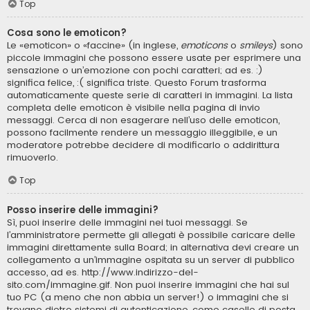
Top
Cosa sono le emoticon?
Le «emoticon» o «faccine» (in inglese,
emoticons
o
smileys
) sono
piccole immagini che possono essere usate per esprimere una
sensazione o un’emozione con pochi caratteri; ad es. :)
significa felice, :( significa triste. Questo Forum trasforma
automaticamente queste serie di caratteri in immagini. La lista
completa delle emoticon è visibile nella pagina di invio
messaggi. Cerca di non esagerare nell’uso delle emoticon,
possono facilmente rendere un messaggio illeggibile, e un
moderatore potrebbe decidere di modificarlo o addirittura
rimuoverlo.
Top
Posso inserire delle immagini?
Sì, puoi inserire delle immagini nei tuoi messaggi. Se
l’amministratore permette gli allegati è possibile caricare delle
immagini direttamente sulla Board; in alternativa devi creare un
collegamento a un’immagine ospitata su un server di pubblico
accesso, ad es. http://www.indirizzo-del-
sito.com/immagine.gif. Non puoi inserire immagini che hai sul
tuo PC (a meno che non abbia un server!) o immagini che si
trovano dietro sistemi di autenticazione, come caselle di posta