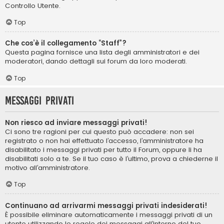
Controllo Utente.
Top
Che cos’è il collegamento “Staff”?
Questa pagina fornisce una lista degli amministratori e dei
moderatori, dando dettagli sui forum da loro moderati.
Top
Messaggi privati
Non riesco ad inviare messaggi privati!
Ci sono tre ragioni per cui questo può accadere: non sei
registrato o non hai effettuato l’accesso, l’amministratore ha
disabilitato i messaggi privati per tutto il Forum, oppure li ha
disabilitati solo a te. Se il tuo caso è l’ultimo, prova a chiederne il
motivo all’amministratore.
Top
Continuano ad arrivarmi messaggi privati indesiderati!
È possibile eliminare automaticamente i messaggi privati ​​di un
utente utilizzando le regole dei messaggi all’interno del tuo