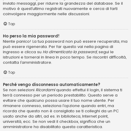
inviato messaggi, per ridurre la grandezza del database. Se il
motivo è quest’ultimo registrati nuovamente e cerca di farti
coinvolgere maggiormente nelle discussioni.
Top
Ho perso la mia password!
Niente panico! La tua password non può essere recuperata, ma
può essere rigenerata. Per far questo vai nella pagina di
ingresso e clicca su
Ho dimenticato la password
, segui le
istruzioni e tornerai in linea in poco tempo. Se riscontri difficoltà,
contatta l’amministratore.
Top
Perché vengo disconnesso automaticamente?
Se non selezioni
Ricordami
quando effettui il login, il sistema ti
terrà connesso per un periodo prestabilito. Questo serve a
evitare che qualcuno possa usare il tuo nome utente. Per
rimanere connesso, seleziona l’opzione quando entri, ma
ricorda che questo non è consigliato se ti colleghi da un PC
usato anche da altri, ad es. in biblioteca, Internet point,
università, ecc. Se non vedi il checkbox, significa che un
amministratore ha disabilitato questa caratteristica.