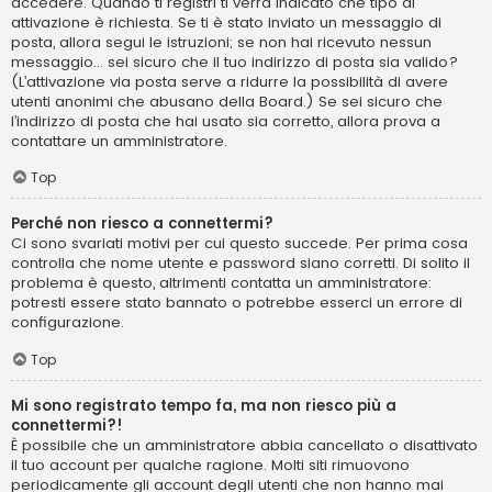
accedere. Quando ti registri ti verrà indicato che tipo di
attivazione è richiesta. Se ti è stato inviato un messaggio di
posta, allora segui le istruzioni; se non hai ricevuto nessun
messaggio... sei sicuro che il tuo indirizzo di posta sia valido?
(L’attivazione via posta serve a ridurre la possibilità di avere
utenti anonimi che abusano della Board.) Se sei sicuro che
l’indirizzo di posta che hai usato sia corretto, allora prova a
contattare un amministratore.
Top
Perché non riesco a connettermi?
Ci sono svariati motivi per cui questo succede. Per prima cosa
controlla che nome utente e password siano corretti. Di solito il
problema è questo, altrimenti contatta un amministratore:
potresti essere stato bannato o potrebbe esserci un errore di
configurazione.
Top
Mi sono registrato tempo fa, ma non riesco più a
connettermi?!
È possibile che un amministratore abbia cancellato o disattivato
il tuo account per qualche ragione. Molti siti rimuovono
periodicamente gli account degli utenti che non hanno mai