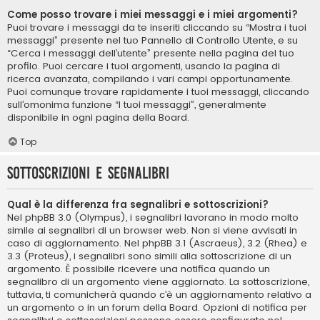
Come posso trovare i miei messaggi e i miei argomenti?
Puoi trovare i messaggi da te inseriti cliccando su “Mostra i tuoi
messaggi” presente nel tuo Pannello di Controllo Utente, e su
“Cerca i messaggi dell’utente” presente nella pagina del tuo
profilo. Puoi cercare i tuoi argomenti, usando la pagina di
ricerca avanzata, compilando i vari campi opportunamente.
Puoi comunque trovare rapidamente i tuoi messaggi, cliccando
sull’omonima funzione “I tuoi messaggi”, generalmente
disponibile in ogni pagina della Board.
Top
Sottoscrizioni e segnalibri
Qual è la differenza fra segnalibri e sottoscrizioni?
Nel phpBB 3.0 (Olympus), i segnalibri lavorano in modo molto
simile ai segnalibri di un browser web. Non si viene avvisati in
caso di aggiornamento. Nel phpBB 3.1 (Ascraeus), 3.2 (Rhea) e
3.3 (Proteus), i segnalibri sono simili alla sottoscrizione di un
argomento. È possibile ricevere una notifica quando un
segnalibro di un argomento viene aggiornato. La sottoscrizione,
tuttavia, ti comunicherà quando c’è un aggiornamento relativo a
un argomento o in un forum della Board. Opzioni di notifica per