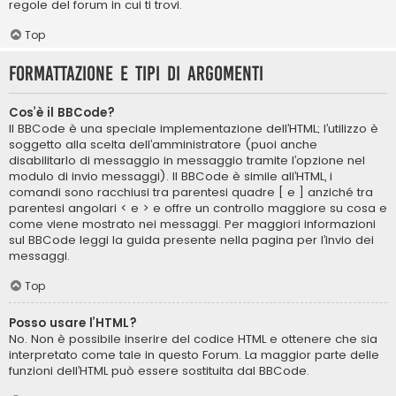
regole del forum in cui ti trovi.
Top
Formattazione e tipi di argomenti
Cos’è il BBCode?
Il BBCode è una speciale implementazione dell’HTML; l’utilizzo è
soggetto alla scelta dell’amministratore (puoi anche
disabilitarlo di messaggio in messaggio tramite l’opzione nel
modulo di invio messaggi). Il BBCode è simile all’HTML, i
comandi sono racchiusi tra parentesi quadre [ e ] anziché tra
parentesi angolari < e > e offre un controllo maggiore su cosa e
come viene mostrato nei messaggi. Per maggiori informazioni
sul BBCode leggi la guida presente nella pagina per l’invio dei
messaggi.
Top
Posso usare l’HTML?
No. Non è possibile inserire del codice HTML e ottenere che sia
interpretato come tale in questo Forum. La maggior parte delle
funzioni dell’HTML può essere sostituita dal BBCode.