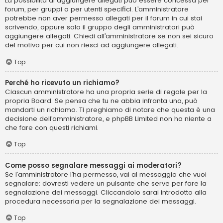
La possibilità di aggiungere allegati può essere concessa per
forum, per gruppi o per utenti specifici. L’amministratore
potrebbe non aver permesso allegati per il forum in cui stai
scrivendo, oppure solo il gruppo degli amministratori può
aggiungere allegati. Chiedi all’amministratore se non sei sicuro
del motivo per cui non riesci ad aggiungere allegati.
Top
Perché ho ricevuto un richiamo?
Ciascun amministratore ha una propria serie di regole per la
propria Board. Se pensa che tu ne abbia infranta una, può
mandarti un richiamo. Ti preghiamo di notare che questa è una
decisione dell’amministratore, e phpBB Limited non ha niente a
che fare con questi richiami.
Top
Come posso segnalare messaggi ai moderatori?
Se l’amministratore l’ha permesso, vai al messaggio che vuoi
segnalare: dovresti vedere un pulsante che serve per fare la
segnalazione dei messaggi. Cliccandolo sarai introdotto alla
procedura necessaria per la segnalazione dei messaggi.
Top