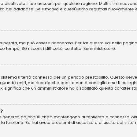
o disattivato il tuo account per qualche ragione. Molti siti rimuovo
za del database. Se il motivo è quest’ultimo registrati nuovamente 
perata, ma può essere rigenerata. Per far questo vai nella pagina
poco tempo. Se riscontri difficoltà, contatta l’amministratore.
 il sistema ti terrà connesso per un periodo prestabilito. Questo se
uando entri, ma ricorda che questo non è consigliato se ti colleghi 
ox, significa che un amministratore ha disabilitato questa caratteristi
”?
kie generati da phpBB che ti mantengono autenticato e connesso, olt
to la funzione. Se hai avuto problemi di accesso o di uscita dal sist