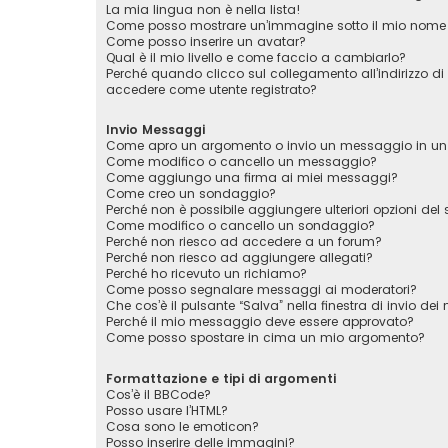
La mia lingua non è nella lista!
Come posso mostrare un’immagine sotto il mio nome 
Come posso inserire un avatar?
Qual è il mio livello e come faccio a cambiarlo?
Perché quando clicco sul collegamento all’indirizzo di
accedere come utente registrato?
Invio Messaggi
Come apro un argomento o invio un messaggio in un
Come modifico o cancello un messaggio?
Come aggiungo una firma ai miei messaggi?
Come creo un sondaggio?
Perché non è possibile aggiungere ulteriori opzioni de
Come modifico o cancello un sondaggio?
Perché non riesco ad accedere a un forum?
Perché non riesco ad aggiungere allegati?
Perché ho ricevuto un richiamo?
Come posso segnalare messaggi ai moderatori?
Che cos’è il pulsante “Salva” nella finestra di invio de
Perché il mio messaggio deve essere approvato?
Come posso spostare in cima un mio argomento?
Formattazione e tipi di argomenti
Cos’è il BBCode?
Posso usare l’HTML?
Cosa sono le emoticon?
Posso inserire delle immagini?