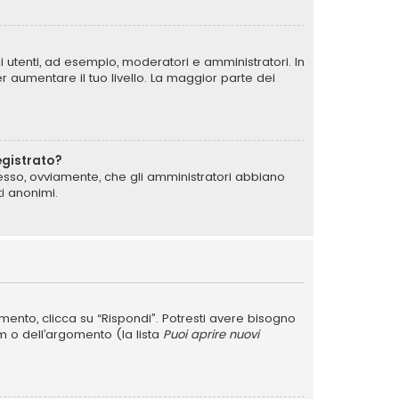
i utenti, ad esempio, moderatori e amministratori. In
 aumentare il tuo livello. La maggior parte dei
egistrato?
messo, ovviamente, che gli amministratori abbiano
i anonimi.
nto, clicca su “Rispondi”. Potresti avere bisogno
um o dell’argomento (la lista
Puoi aprire nuovi