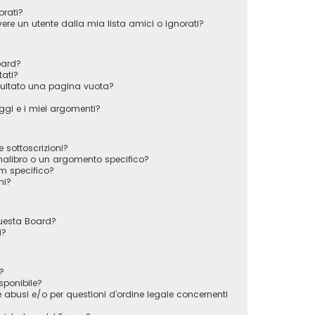
orati?
e un utente dalla mia lista amici o ignorati?
oard?
tati?
sultato una pagina vuota?
gi e i miei argomenti?
e sottoscrizioni?
alibro o un argomento specifico?
m specifico?
ni?
questa Board?
i?
?
sponibile?
 abusi e/o per questioni d’ordine legale concernenti