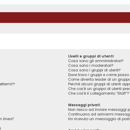
Livelli e gruppi di utenti
Cosa sono gli amministratori?
Cosa sono i moderatori?
Cosa sono i gruppi di utenti?
Dove trovo i gruppi e come posso f
Come divento leader di un grupp
ettermi?!
Perché alcuni gruppi di utenti appa
Che cos’è un gruppo di utenti pred
Che cos’è il collegamento “Staff”?
Messaggi privati
Non riesco ad inviare messaggi pr
Continuano ad arrivarmi messaggi 
n linea?
Ho ricevuto un messaggio di pos
a