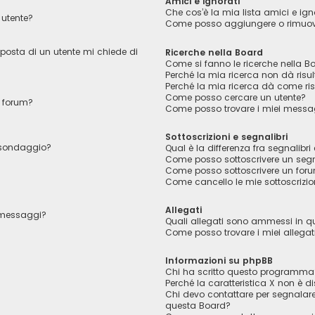
Amici e ignorati
Che cos’è la mia lista amici e ign
utente?
Come posso aggiungere o rimuover
 posta di un utente mi chiede di
Ricerche nella Board
Come si fanno le ricerche nella B
Perché la mia ricerca non dà risul
Perché la mia ricerca dà come ri
Come posso cercare un utente?
 forum?
Come posso trovare i miei messag
Sottoscrizioni e segnalibri
l sondaggio?
Qual è la differenza fra segnalibri 
Come posso sottoscrivere un segn
Come posso sottoscrivere un foru
Come cancello le mie sottoscrizio
Allegati
i messaggi?
Quali allegati sono ammessi in 
Come posso trovare i miei allegat
Informazioni su phpBB
Chi ha scritto questo programma
Perché la caratteristica X non è di
Chi devo contattare per segnalare
questa Board?