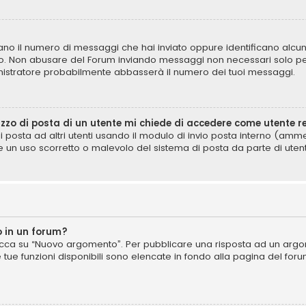
icano il numero di messaggi che hai inviato oppure identificano alcun
lo. Non abusare del Forum inviando messaggi non necessari solo per
istratore probabilmente abbasserà il numero dei tuoi messaggi.
izzo di posta di un utente mi chiede di accedere come utente r
di posta ad altri utenti usando il modulo di invio posta interno (am
e un uso scorretto o malevolo del sistema di posta da parte di utent
 in un forum?
cca su “Nuovo argomento”. Per pubblicare una risposta ad un argome
e tue funzioni disponibili sono elencate in fondo alla pagina del for