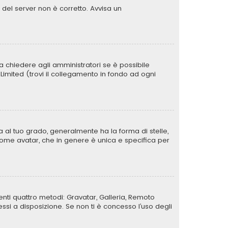
o del server non è corretto. Avvisa un
a chiedere agli amministratori se è possibile
B Limited (trovi il collegamento in fondo ad ogni
al tuo grado, generalmente ha la forma di stelle,
a come avatar, che in genere è unica e specifica per
uenti quattro metodi: Gravatar, Galleria, Remoto
si a disposizione. Se non ti è concesso l’uso degli