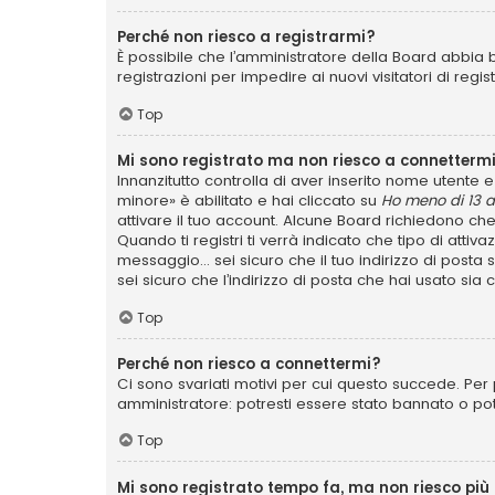
Perché non riesco a registrarmi?
È possibile che l’amministratore della Board abbia b
registrazioni per impedire ai nuovi visitatori di reg
Top
Mi sono registrato ma non riesco a connettermi
Innanzitutto controlla di aver inserito nome utente
minore» è abilitato e hai cliccato su
Ho meno di 13 a
attivare il tuo account. Alcune Board richiedono che
Quando ti registri ti verrà indicato che tipo di attiv
messaggio... sei sicuro che il tuo indirizzo di posta
sei sicuro che l’indirizzo di posta che hai usato sia
Top
Perché non riesco a connettermi?
Ci sono svariati motivi per cui questo succede. Per 
amministratore: potresti essere stato bannato o po
Top
Mi sono registrato tempo fa, ma non riesco più