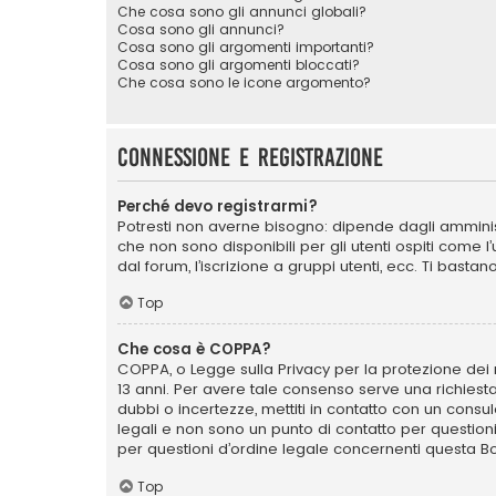
Che cosa sono gli annunci globali?
Cosa sono gli annunci?
Cosa sono gli argomenti importanti?
Cosa sono gli argomenti bloccati?
Che cosa sono le icone argomento?
Connessione e registrazione
Perché devo registrarmi?
Potresti non averne bisogno: dipende dagli amminist
che non sono disponibili per gli utenti ospiti come 
dal forum, l’iscrizione a gruppi utenti, ecc. Ti bast
Top
Che cosa è COPPA?
COPPA, o Legge sulla Privacy per la protezione dei m
13 anni. Per avere tale consenso serve una richiesta
dubbi o incertezze, mettiti in contatto con un cons
legali e non sono un punto di contatto per question
per questioni d’ordine legale concernenti questa B
Top