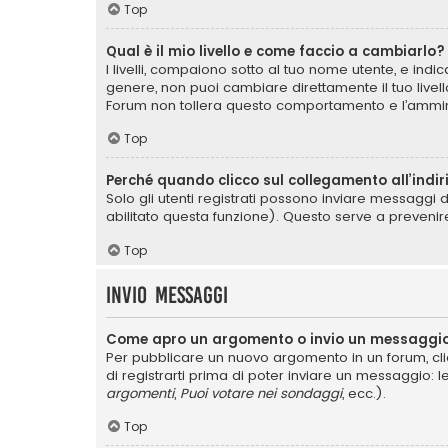
Top
Qual è il mio livello e come faccio a cambiarlo?
I livelli, compaiono sotto al tuo nome utente, e ind
genere, non puoi cambiare direttamente il tuo livel
Forum non tollera questo comportamento e l’ammin
Top
Perché quando clicco sul collegamento all’indir
Solo gli utenti registrati possono inviare messaggi 
abilitato questa funzione). Questo serve a prevenir
Top
Invio Messaggi
Come apro un argomento o invio un messaggio
Per pubblicare un nuovo argomento in un forum, cli
di registrarti prima di poter inviare un messaggio: l
argomenti
,
Puoi votare nei sondaggi
, ecc.).
Top