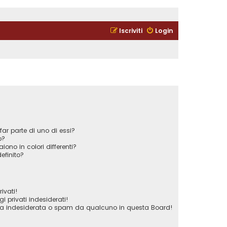
Iscriviti
Login
ar parte di uno di essi?
o?
iono in colori differenti?
efinito?
ivati!
privati indesiderati!
ta indesiderata o spam da qualcuno in questa Board!