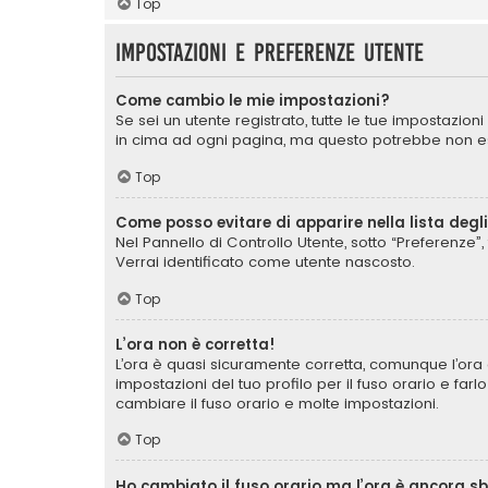
Top
Impostazioni e preferenze utente
Come cambio le mie impostazioni?
Se sei un utente registrato, tutte le tue impostazio
in cima ad ogni pagina, ma questo potrebbe non ess
Top
Come posso evitare di apparire nella lista degli 
Nel Pannello di Controllo Utente, sotto “Preferenze”, 
Verrai identificato come utente nascosto.
Top
L’ora non è corretta!
L’ora è quasi sicuramente corretta, comunque l’ora 
impostazioni del tuo profilo per il fuso orario e far
cambiare il fuso orario e molte impostazioni.
Top
Ho cambiato il fuso orario ma l’ora è ancora s