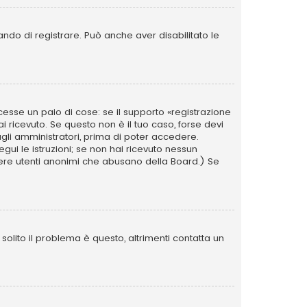
ando di registrare. Può anche aver disabilitato le
esse un paio di cose: se il supporto «registrazione
ai ricevuto. Se questo non è il tuo caso, forse devi
agli amministratori, prima di poter accedere.
segui le istruzioni; se non hai ricevuto nessun
i avere utenti anonimi che abusano della Board.) Se
olito il problema è questo, altrimenti contatta un