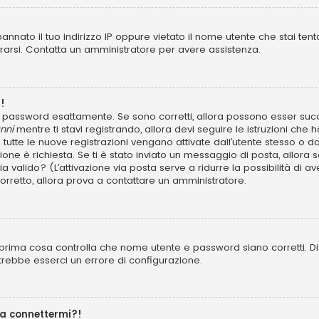
annato il tuo indirizzo IP oppure vietato il nome utente che stai tent
istrarsi. Contatta un amministratore per avere assistenza.
!
 e password esattamente. Se sono corretti, allora possono esser succ
nni
mentre ti stavi registrando, allora devi seguire le istruzioni che h
 tutte le nuove registrazioni vengano attivate dall’utente stesso o d
azione è richiesta. Se ti è stato inviato un messaggio di posta, allora 
 sia valido? (L’attivazione via posta serve a ridurre la possibilità d
 corretto, allora prova a contattare un amministratore.
prima cosa controlla che nome utente e password siano corretti. Di s
trebbe esserci un errore di configurazione.
 a connettermi?!