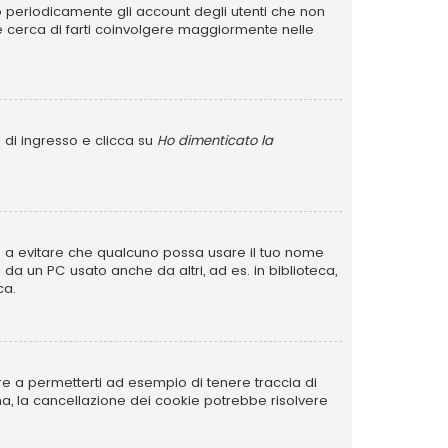
no periodicamente gli account degli utenti che non
e cerca di farti coinvolgere maggiormente nelle
 di ingresso e clicca su
Ho dimenticato la
rve a evitare che qualcuno possa usare il tuo nome
da un PC usato anche da altri, ad es. in biblioteca,
ca.
re a permetterti ad esempio di tenere traccia di
ema, la cancellazione dei cookie potrebbe risolvere