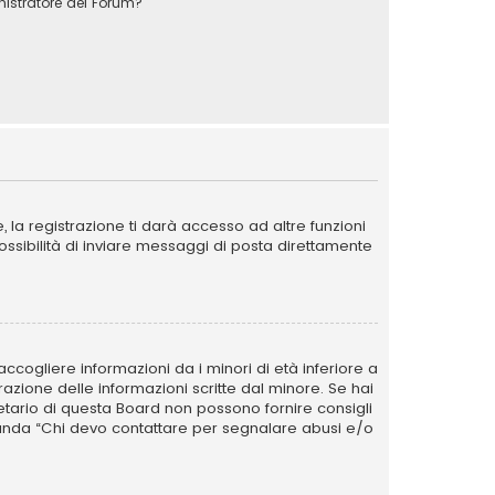
stratore del Forum?
la registrazione ti darà accesso ad altre funzioni
possibilità di inviare messaggi di posta direttamente
ccogliere informazioni da i minori di età inferiore a
razione delle informazioni scritte dal minore. Se hai
ietario di questa Board non possono fornire consigli
omanda “Chi devo contattare per segnalare abusi e/o