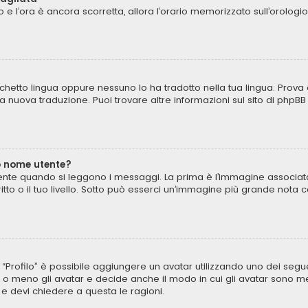
to e l’ora è ancora scorretta, allora l’orario memorizzato sull’orologi
chetto lingua oppure nessuno lo ha tradotto nella tua lingua. Prova 
una nuova traduzione. Puoi trovare altre informazioni sul sito di phpB
o nome utente?
te quando si leggono i messaggi. La prima è l’immagine associata 
critto o il tuo livello. Sotto può esserci un’immagine più grande not
to “Profilo” è possibile aggiungere un avatar utilizzando uno dei seg
 o meno gli avatar e decide anche il modo in cui gli avatar sono mes
 e devi chiedere a questa le ragioni.