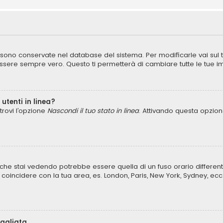
ni sono conservate nel database del sistema. Per modificarle vai sul
ere sempre vero. Questo ti permetterà di cambiare tutte le tue im
utenti in linea?
trovi l’opzione
Nascondi il tuo stato in linea
. Attivando questa opzione
che stai vedendo potrebbe essere quella di un fuso orario different
lo coincidere con la tua area, es. London, Paris, New York, Sydney, ecc
bagliata