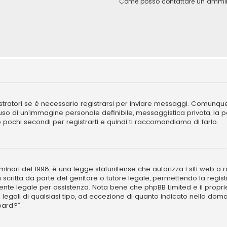
Come posso contattare un ammini
ratori se è necessario registrarsi per inviare messaggi. Comunque, 
l’uso di un’immagine personale definibile, messaggistica privata, la 
ano pochi secondi per registrarti e quindi ti raccomandiamo di farlo.
inori del 1998, è una legge statunitense che autorizza i siti web a ra
 scritta da parte del genitore o tutore legale, permettendo la regist
ulente legale per assistenza. Nota bene che phpBB Limited e il propr
i legali di qualsiasi tipo, ad eccezione di quanto indicato nella d
oard?”.