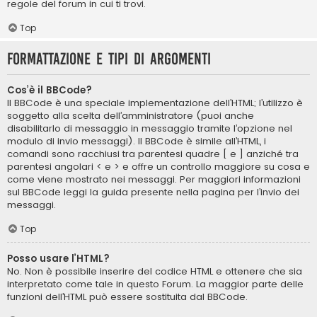
regole del forum in cui ti trovi.
Top
Formattazione e tipi di argomenti
Cos’è il BBCode?
Il BBCode è una speciale implementazione dell’HTML; l’utilizzo è
soggetto alla scelta dell’amministratore (puoi anche
disabilitarlo di messaggio in messaggio tramite l’opzione nel
modulo di invio messaggi). Il BBCode è simile all’HTML, i
comandi sono racchiusi tra parentesi quadre [ e ] anziché tra
parentesi angolari < e > e offre un controllo maggiore su cosa e
come viene mostrato nei messaggi. Per maggiori informazioni
sul BBCode leggi la guida presente nella pagina per l’invio dei
messaggi.
Top
Posso usare l’HTML?
No. Non è possibile inserire del codice HTML e ottenere che sia
interpretato come tale in questo Forum. La maggior parte delle
funzioni dell’HTML può essere sostituita dal BBCode.