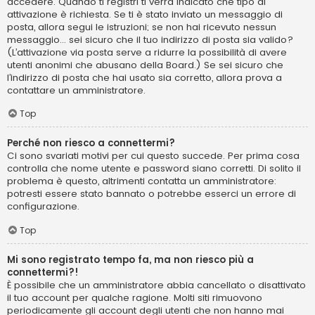
accedere. Quando ti registri ti verrà indicato che tipo di
attivazione è richiesta. Se ti è stato inviato un messaggio di
posta, allora segui le istruzioni; se non hai ricevuto nessun
messaggio... sei sicuro che il tuo indirizzo di posta sia valido?
(L’attivazione via posta serve a ridurre la possibilità di avere
utenti anonimi che abusano della Board.) Se sei sicuro che
l’indirizzo di posta che hai usato sia corretto, allora prova a
contattare un amministratore.
Top
Perché non riesco a connettermi?
Ci sono svariati motivi per cui questo succede. Per prima cosa
controlla che nome utente e password siano corretti. Di solito il
problema è questo, altrimenti contatta un amministratore:
potresti essere stato bannato o potrebbe esserci un errore di
configurazione.
Top
Mi sono registrato tempo fa, ma non riesco più a
connettermi?!
È possibile che un amministratore abbia cancellato o disattivato
il tuo account per qualche ragione. Molti siti rimuovono
periodicamente gli account degli utenti che non hanno mai