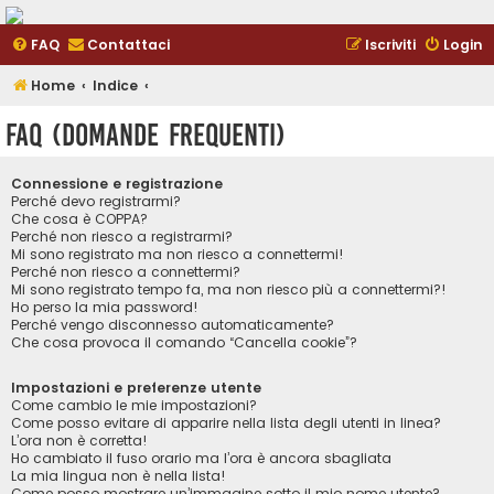
FAQ
Contattaci
Iscriviti
Login
Home
Indice
FAQ (Domande Frequenti)
Connessione e registrazione
Perché devo registrarmi?
Che cosa è COPPA?
Perché non riesco a registrarmi?
Mi sono registrato ma non riesco a connettermi!
Perché non riesco a connettermi?
Mi sono registrato tempo fa, ma non riesco più a connettermi?!
Ho perso la mia password!
Perché vengo disconnesso automaticamente?
Che cosa provoca il comando “Cancella cookie”?
Impostazioni e preferenze utente
Come cambio le mie impostazioni?
Come posso evitare di apparire nella lista degli utenti in linea?
L’ora non è corretta!
Ho cambiato il fuso orario ma l’ora è ancora sbagliata
La mia lingua non è nella lista!
Come posso mostrare un’immagine sotto il mio nome utente?