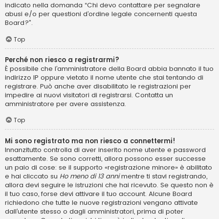
indicato nella domanda “Chi devo contattare per segnalare
abusi e/o per questioni d’ordine legale concernenti questa
Board?”.
Top
Perché non riesco a registrarmi?
È possibile che l’amministratore della Board abbia bannato il tuo
indirizzo IP oppure vietato il nome utente che stai tentando di
registrare. Può anche aver disabilitato le registrazioni per
impedire ai nuovi visitatori di registrarsi. Contatta un
amministratore per avere assistenza.
Top
Mi sono registrato ma non riesco a connettermi!
Innanzitutto controlla di aver inserito nome utente e password
esattamente. Se sono corretti, allora possono esser successe
un paio di cose: se il supporto «registrazione minore» è abilitato
e hai cliccato su
Ho meno di 13 anni
mentre ti stavi registrando,
allora devi seguire le istruzioni che hai ricevuto. Se questo non è
il tuo caso, forse devi attivare il tuo account. Alcune Board
richiedono che tutte le nuove registrazioni vengano attivate
dall’utente stesso o dagli amministratori, prima di poter