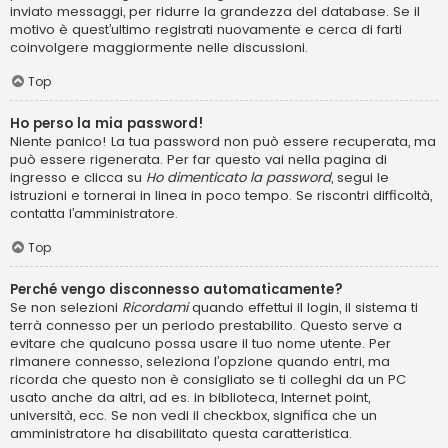
inviato messaggi, per ridurre la grandezza del database. Se il
motivo è quest’ultimo registrati nuovamente e cerca di farti
coinvolgere maggiormente nelle discussioni.
Top
Ho perso la mia password!
Niente panico! La tua password non può essere recuperata, ma
può essere rigenerata. Per far questo vai nella pagina di
ingresso e clicca su
Ho dimenticato la password
, segui le
istruzioni e tornerai in linea in poco tempo. Se riscontri difficoltà,
contatta l’amministratore.
Top
Perché vengo disconnesso automaticamente?
Se non selezioni
Ricordami
quando effettui il login, il sistema ti
terrà connesso per un periodo prestabilito. Questo serve a
evitare che qualcuno possa usare il tuo nome utente. Per
rimanere connesso, seleziona l’opzione quando entri, ma
ricorda che questo non è consigliato se ti colleghi da un PC
usato anche da altri, ad es. in biblioteca, Internet point,
università, ecc. Se non vedi il checkbox, significa che un
amministratore ha disabilitato questa caratteristica.