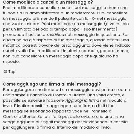
Come modifico o cancello un messaggio?
Puoi modificare o cancellare solo i tuoi messaggi, a meno che
tu non sia un amministratore o un moderatore. Puoi cancellare
un messaggio premendo il pulsante con la «X» nel messaggio
che vuoi eliminare. Puoi modificare un messaggio (a volte solo
per un limitato periodo di tempo dopo il suo inserimento)
premendo il pulsante
modifica
nel messaggio in questione. Se
qualcuno ha già risposto al tuo messaggio, quando effettui una
modifica, potresti trovare del testo aggiunto dove viene indicato
quante volte l’hai modificato. Un utente normale, generalmente,
non può cancellare un messaggio dopo che qualcuno ha
risposto.
Top
Come aggiungo una firma ai miei messaggi?
Per aggiungere una firma ad un messaggio devi prima crearne
una tramite il Pannello di Controllo Utente. Una volta creata, è
possibile selezionare l’opzione
Aggiungi la firma
nel modulo di
invio. È inoltre possibile aggiungere una firma a tutti i tuoi
messaggi selezionando l’apposita voce nel Pannello di
Controllo Utente. Se lo si fa, è possibile evitare che una firma
venga aggiunta ai singoli messaggi deselezionando la casella
per aggiungere la firma all’interno del modulo di invio.