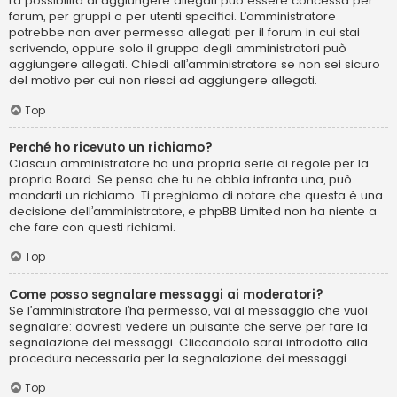
La possibilità di aggiungere allegati può essere concessa per
forum, per gruppi o per utenti specifici. L’amministratore
potrebbe non aver permesso allegati per il forum in cui stai
scrivendo, oppure solo il gruppo degli amministratori può
aggiungere allegati. Chiedi all’amministratore se non sei sicuro
del motivo per cui non riesci ad aggiungere allegati.
Top
Perché ho ricevuto un richiamo?
Ciascun amministratore ha una propria serie di regole per la
propria Board. Se pensa che tu ne abbia infranta una, può
mandarti un richiamo. Ti preghiamo di notare che questa è una
decisione dell’amministratore, e phpBB Limited non ha niente a
che fare con questi richiami.
Top
Come posso segnalare messaggi ai moderatori?
Se l’amministratore l’ha permesso, vai al messaggio che vuoi
segnalare: dovresti vedere un pulsante che serve per fare la
segnalazione dei messaggi. Cliccandolo sarai introdotto alla
procedura necessaria per la segnalazione dei messaggi.
Top