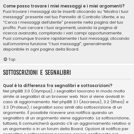
Come posso trovare i miei messaggi e i miei argomenti?
Puoi trovare i messaggi da te inseriti cliccando su “Mostra i tuoi
messaggi” presente nel tuo Pannello di Controllo Utente, e su
“Cerca i messaggi dell’utente” presente nella pagina del tuo
profilo. Puoi cercare i tuoi argomenti, usando la pagina di
ricerca avanzata, compilando i vari campi opportunamente.
Puoi comunque trovare rapidamente i tuoi messaggi, cliccando
sull’omonima funzione “I tuoi messaggi”, generalmente
disponibile in ogni pagina della Board.
Top
Sottoscrizioni e segnalibri
Qual è la differenza fra segnalibri e sottoscrizioni?
Nel phpBB 3.0 (Olympus), i segnalibri lavorano in modo molto
simile ai segnalibri di un browser web. Non si viene avvisati in
caso di aggiornamento. Nel phpBB 3.1 (Ascraeus), 3.2 (Rhea) e
3.3 (Proteus), i segnalibri sono simili alla sottoscrizione di un
argomento. È possibile ricevere una notifica quando un
segnalibro di un argomento viene aggiornato. La sottoscrizione,
tuttavia, ti comunicherà quando c’è un aggiornamento relativo a
un argomento o in un forum della Board. Opzioni di notifica per