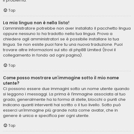
il problema.
Top
La mia lingua non è nella lista!
L’amministratore potrebbe non aver installato il pacchetto lingua
oppure nessuno lo ha tradotto nella tua lingua. Prova a
chiedere agli amministratori se è possibile installare la tua
lingua. Se non esiste puoi fare tu una nuova traduzione. Puoi
trovare altre informazioni sul sito di phpBB Limited (trovi il
collegamento in fondo ad ogni pagina).
Top
Come posso mostrare un’immagine sotto il mio nome
utente?
Ci possono essere due immagini sotto un nome utente quando
si leggono i messaggi. La prima è l’immagine associata al tuo
grado, generalmente ha la forma di stelle, blocchi o punti che
indicano quanti interventi hai scritto o il tuo livello. Sotto può
esserci un’immagine più grande nota come avatar, che in
genere è unica e specifica per ogni utente.
Top