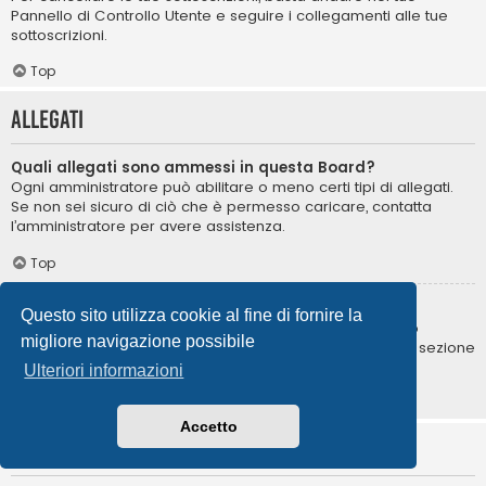
Pannello di Controllo Utente e seguire i collegamenti alle tue
sottoscrizioni.
Top
Allegati
Quali allegati sono ammessi in questa Board?
Ogni amministratore può abilitare o meno certi tipi di allegati.
Se non sei sicuro di ciò che è permesso caricare, contatta
l’amministratore per avere assistenza.
Top
Come posso trovare i miei allegati?
Questo sito utilizza cookie al fine di fornire la
Per trovare la lista degli allegati da te caricati, vai nel tuo
migliore navigazione possibile
Pannello di Controllo Utente e segui i collegamenti nella sezione
degli allegati.
Ulteriori informazioni
Top
Accetto
Informazioni su phpBB