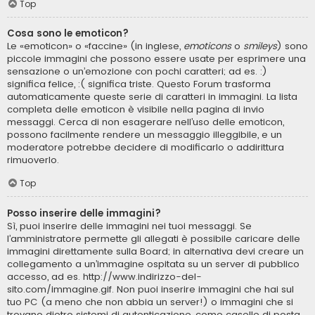
Top
Cosa sono le emoticon?
Le «emoticon» o «faccine» (in inglese,
emoticons
o
smileys
) sono
piccole immagini che possono essere usate per esprimere una
sensazione o un’emozione con pochi caratteri; ad es. :)
significa felice, :( significa triste. Questo Forum trasforma
automaticamente queste serie di caratteri in immagini. La lista
completa delle emoticon è visibile nella pagina di invio
messaggi. Cerca di non esagerare nell’uso delle emoticon,
possono facilmente rendere un messaggio illeggibile, e un
moderatore potrebbe decidere di modificarlo o addirittura
rimuoverlo.
Top
Posso inserire delle immagini?
Sì, puoi inserire delle immagini nei tuoi messaggi. Se
l’amministratore permette gli allegati è possibile caricare delle
immagini direttamente sulla Board; in alternativa devi creare un
collegamento a un’immagine ospitata su un server di pubblico
accesso, ad es. http://www.indirizzo-del-
sito.com/immagine.gif. Non puoi inserire immagini che hai sul
tuo PC (a meno che non abbia un server!) o immagini che si
trovano dietro sistemi di autenticazione, come caselle di posta