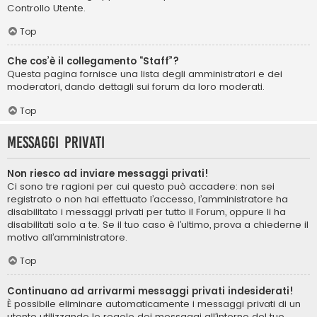
Controllo Utente.
Top
Che cos’è il collegamento “Staff”?
Questa pagina fornisce una lista degli amministratori e dei
moderatori, dando dettagli sui forum da loro moderati.
Top
Messaggi privati
Non riesco ad inviare messaggi privati!
Ci sono tre ragioni per cui questo può accadere: non sei
registrato o non hai effettuato l’accesso, l’amministratore ha
disabilitato i messaggi privati per tutto il Forum, oppure li ha
disabilitati solo a te. Se il tuo caso è l’ultimo, prova a chiederne il
motivo all’amministratore.
Top
Continuano ad arrivarmi messaggi privati indesiderati!
È possibile eliminare automaticamente i messaggi privati ​​di un
utente utilizzando le regole dei messaggi all’interno del tuo