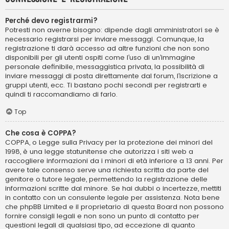
Perché devo registrarmi?
Potresti non averne bisogno: dipende dagli amministratori se è
necessario registrarsi per inviare messaggi. Comunque, la
registrazione ti darà accesso ad altre funzioni che non sono
disponibili per gli utenti ospiti come l’uso di un’immagine
personale definibile, messaggistica privata, la possibilità di
inviare messaggi di posta direttamente dal forum, l’iscrizione a
gruppi utenti, ecc. Ti bastano pochi secondi per registrarti e
quindi ti raccomandiamo di farlo.
Top
Che cosa è COPPA?
COPPA, o Legge sulla Privacy per la protezione dei minori del
1998, è una legge statunitense che autorizza i siti web a
raccogliere informazioni da i minori di età inferiore a 13 anni. Per
avere tale consenso serve una richiesta scritta da parte del
genitore o tutore legale, permettendo la registrazione delle
informazioni scritte dal minore. Se hai dubbi o incertezze, mettiti
in contatto con un consulente legale per assistenza. Nota bene
che phpBB Limited e il proprietario di questa Board non possono
fornire consigli legali e non sono un punto di contatto per
questioni legali di qualsiasi tipo, ad eccezione di quanto