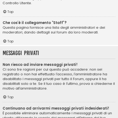
Controllo Utente.
Top
Che cos’è il collegamento “Staff”?
Questa pagina fornisce una lista degli amministratori e dei
moderatori, dando dettagli sui forum da loro moderati.
Top
Messaggi privati
Non riesco ad inviare messaggi privati!
Ci sono tre ragioni per cui questo può accadere: non sei
registrato o non hai effettuato l’accesso, l’amministratore ha
disabilitato i messaggi privati per tutto il Forum, oppure li ha
disabilitati solo a te. Se il tuo caso è l’ultimo, prova a chiederne il
motivo all’amministratore.
Top
Continuano ad arrivarmi messaggi privati indesiderati!
È possibile eliminare automaticamente i messaggi privati ​​di un
utente utilizzando le regole dei messaggi all’interno del tuo