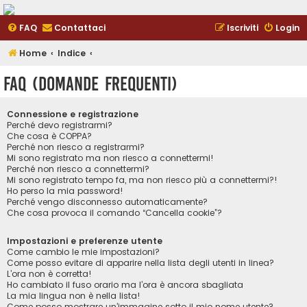
FAQ
Contattaci
Iscriviti
Login
Home
Indice
FAQ (Domande Frequenti)
Connessione e registrazione
Perché devo registrarmi?
Che cosa è COPPA?
Perché non riesco a registrarmi?
Mi sono registrato ma non riesco a connettermi!
Perché non riesco a connettermi?
Mi sono registrato tempo fa, ma non riesco più a connettermi?!
Ho perso la mia password!
Perché vengo disconnesso automaticamente?
Che cosa provoca il comando “Cancella cookie”?
Impostazioni e preferenze utente
Come cambio le mie impostazioni?
Come posso evitare di apparire nella lista degli utenti in linea?
L’ora non è corretta!
Ho cambiato il fuso orario ma l’ora è ancora sbagliata
La mia lingua non è nella lista!
Come posso mostrare un’immagine sotto il mio nome utente?