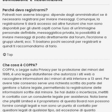
Perché devo registrarmi?
Potresti non averne bisogno: dipende dagli amministratori se è
necessario registrarsi per inviare messaggi. Comunque, la
registrazione ti darà accesso ad altre funzioni che non sono
disponibili per gli utenti ospiti come l’uso di un’immagine
personale definibile, messaggistica privata, la possibilità di
inviare messaggi di posta direttamente dal forum, l’iscrizione a
gruppi utenti, ecc. Ti bastano pochi secondi per registrarti e
quindi ti raccomandiamo di farlo.
Top
Che cosa è COPPA?
COPPA, o Legge sulla Privacy per la protezione dei minori del
1998, è una legge statunitense che autorizza i siti web a
raccogliere informazioni da i minori di età inferiore a 13 anni. Per
avere tale consenso serve una richiesta scritta da parte del
genitore o tutore legale, permettendo la registrazione delle
informazioni scritte dal minore. Se hai dubbi o incertezze, mettiti
in contatto con un consulente legale per assistenza. Nota bene
che phpBB Limited e il proprietario di questa Board non possono
fornire consigli legali e non sono un punto di contatto per
questioni legali di qualsiasi tipo, ad eccezione di quanto