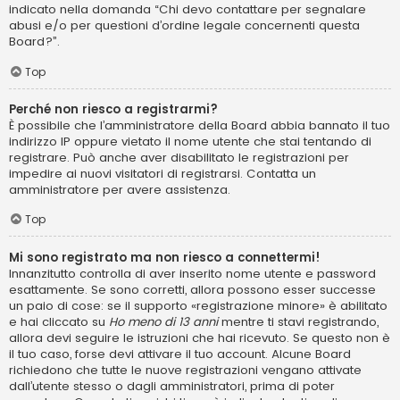
indicato nella domanda “Chi devo contattare per segnalare
abusi e/o per questioni d’ordine legale concernenti questa
Board?”.
Top
Perché non riesco a registrarmi?
È possibile che l’amministratore della Board abbia bannato il tuo
indirizzo IP oppure vietato il nome utente che stai tentando di
registrare. Può anche aver disabilitato le registrazioni per
impedire ai nuovi visitatori di registrarsi. Contatta un
amministratore per avere assistenza.
Top
Mi sono registrato ma non riesco a connettermi!
Innanzitutto controlla di aver inserito nome utente e password
esattamente. Se sono corretti, allora possono esser successe
un paio di cose: se il supporto «registrazione minore» è abilitato
e hai cliccato su
Ho meno di 13 anni
mentre ti stavi registrando,
allora devi seguire le istruzioni che hai ricevuto. Se questo non è
il tuo caso, forse devi attivare il tuo account. Alcune Board
richiedono che tutte le nuove registrazioni vengano attivate
dall’utente stesso o dagli amministratori, prima di poter