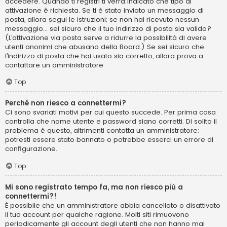
accedere. Quando ti registri ti verrà indicato che tipo di
attivazione è richiesta. Se ti è stato inviato un messaggio di
posta, allora segui le istruzioni; se non hai ricevuto nessun
messaggio... sei sicuro che il tuo indirizzo di posta sia valido?
(L’attivazione via posta serve a ridurre la possibilità di avere
utenti anonimi che abusano della Board.) Se sei sicuro che
l’indirizzo di posta che hai usato sia corretto, allora prova a
contattare un amministratore.
Top
Perché non riesco a connettermi?
Ci sono svariati motivi per cui questo succede. Per prima cosa
controlla che nome utente e password siano corretti. Di solito il
problema è questo, altrimenti contatta un amministratore:
potresti essere stato bannato o potrebbe esserci un errore di
configurazione.
Top
Mi sono registrato tempo fa, ma non riesco più a
connettermi?!
È possibile che un amministratore abbia cancellato o disattivato
il tuo account per qualche ragione. Molti siti rimuovono
periodicamente gli account degli utenti che non hanno mai