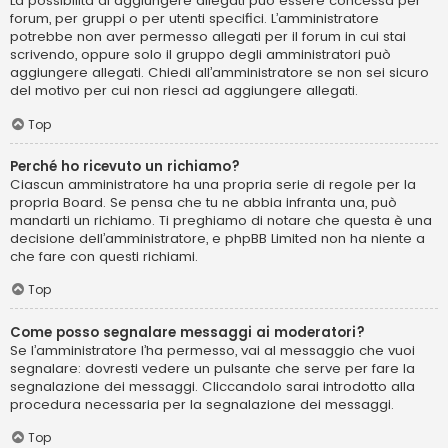
La possibilità di aggiungere allegati può essere concessa per
forum, per gruppi o per utenti specifici. L’amministratore
potrebbe non aver permesso allegati per il forum in cui stai
scrivendo, oppure solo il gruppo degli amministratori può
aggiungere allegati. Chiedi all’amministratore se non sei sicuro
del motivo per cui non riesci ad aggiungere allegati.
Top
Perché ho ricevuto un richiamo?
Ciascun amministratore ha una propria serie di regole per la
propria Board. Se pensa che tu ne abbia infranta una, può
mandarti un richiamo. Ti preghiamo di notare che questa è una
decisione dell’amministratore, e phpBB Limited non ha niente a
che fare con questi richiami.
Top
Come posso segnalare messaggi ai moderatori?
Se l’amministratore l’ha permesso, vai al messaggio che vuoi
segnalare: dovresti vedere un pulsante che serve per fare la
segnalazione dei messaggi. Cliccandolo sarai introdotto alla
procedura necessaria per la segnalazione dei messaggi.
Top