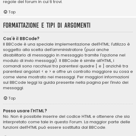
regole del forum in cui ti trovi.
Top
Formattazione e tipi di argomenti
Cos’è il BBCode?
Il BBCode è una speciale implementazione dell’HTML; l’utilizzo è
soggetto alla scelta dell’amministratore (puoi anche
disabilitarlo di messaggio in messaggio tramite l’opzione nel
modulo di invio messaggi). Il BBCode è simile all’HTML, i
comandi sono racchiusi tra parentesi quadre [ e ] anziché tra
parentesi angolari < e > e offre un controllo maggiore su cosa e
come viene mostrato nei messaggi. Per maggiori informazioni
sul BBCode leggi la guida presente nella pagina per l’invio dei
messaggi.
Top
Posso usare l’HTML?
No. Non è possibile inserire del codice HTML e ottenere che sia
interpretato come tale in questo Forum. La maggior parte delle
funzioni dell’HTML può essere sostituita dal BBCode.