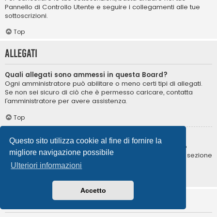
Pannello di Controllo Utente e seguire i collegamenti alle tue
sottoscrizioni.
Top
Allegati
Quali allegati sono ammessi in questa Board?
Ogni amministratore può abilitare o meno certi tipi di allegati.
Se non sei sicuro di ciò che è permesso caricare, contatta
l’amministratore per avere assistenza.
Top
Come posso trovare i miei allegati?
Questo sito utilizza cookie al fine di fornire la
Per trovare la lista degli allegati da te caricati, vai nel tuo
migliore navigazione possibile
Pannello di Controllo Utente e segui i collegamenti nella sezione
degli allegati.
Ulteriori informazioni
Top
Accetto
Informazioni su phpBB