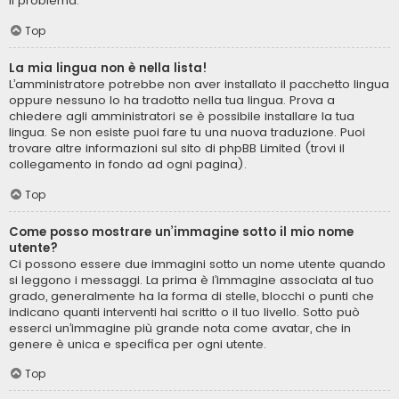
il problema.
Top
La mia lingua non è nella lista!
L’amministratore potrebbe non aver installato il pacchetto lingua
oppure nessuno lo ha tradotto nella tua lingua. Prova a
chiedere agli amministratori se è possibile installare la tua
lingua. Se non esiste puoi fare tu una nuova traduzione. Puoi
trovare altre informazioni sul sito di phpBB Limited (trovi il
collegamento in fondo ad ogni pagina).
Top
Come posso mostrare un’immagine sotto il mio nome
utente?
Ci possono essere due immagini sotto un nome utente quando
si leggono i messaggi. La prima è l’immagine associata al tuo
grado, generalmente ha la forma di stelle, blocchi o punti che
indicano quanti interventi hai scritto o il tuo livello. Sotto può
esserci un’immagine più grande nota come avatar, che in
genere è unica e specifica per ogni utente.
Top