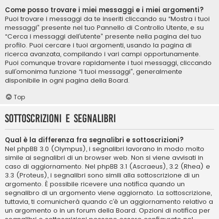
Come posso trovare i miei messaggi e i miei argomenti?
Puoi trovare i messaggi da te inseriti cliccando su “Mostra i tuoi
messaggi” presente nel tuo Pannello di Controllo Utente, e su
“Cerca i messaggi dell’utente” presente nella pagina del tuo
profilo. Puoi cercare i tuoi argomenti, usando la pagina di
ricerca avanzata, compilando i vari campi opportunamente.
Puoi comunque trovare rapidamente i tuoi messaggi, cliccando
sull’omonima funzione “I tuoi messaggi”, generalmente
disponibile in ogni pagina della Board.
Top
Sottoscrizioni e segnalibri
Qual è la differenza fra segnalibri e sottoscrizioni?
Nel phpBB 3.0 (Olympus), i segnalibri lavorano in modo molto
simile ai segnalibri di un browser web. Non si viene avvisati in
caso di aggiornamento. Nel phpBB 3.1 (Ascraeus), 3.2 (Rhea) e
3.3 (Proteus), i segnalibri sono simili alla sottoscrizione di un
argomento. È possibile ricevere una notifica quando un
segnalibro di un argomento viene aggiornato. La sottoscrizione,
tuttavia, ti comunicherà quando c’è un aggiornamento relativo a
un argomento o in un forum della Board. Opzioni di notifica per