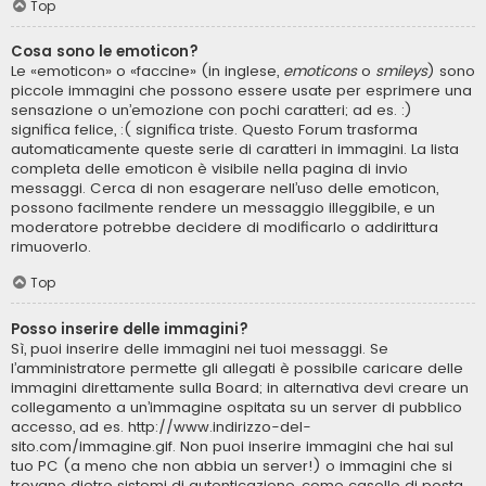
Top
Cosa sono le emoticon?
Le «emoticon» o «faccine» (in inglese,
emoticons
o
smileys
) sono
piccole immagini che possono essere usate per esprimere una
sensazione o un’emozione con pochi caratteri; ad es. :)
significa felice, :( significa triste. Questo Forum trasforma
automaticamente queste serie di caratteri in immagini. La lista
completa delle emoticon è visibile nella pagina di invio
messaggi. Cerca di non esagerare nell’uso delle emoticon,
possono facilmente rendere un messaggio illeggibile, e un
moderatore potrebbe decidere di modificarlo o addirittura
rimuoverlo.
Top
Posso inserire delle immagini?
Sì, puoi inserire delle immagini nei tuoi messaggi. Se
l’amministratore permette gli allegati è possibile caricare delle
immagini direttamente sulla Board; in alternativa devi creare un
collegamento a un’immagine ospitata su un server di pubblico
accesso, ad es. http://www.indirizzo-del-
sito.com/immagine.gif. Non puoi inserire immagini che hai sul
tuo PC (a meno che non abbia un server!) o immagini che si
trovano dietro sistemi di autenticazione, come caselle di posta