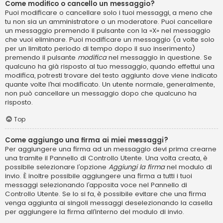
Come modifico o cancello un messaggio?
Puoi modificare o cancellare solo i tuoi messaggi, a meno che
tu non sia un amministratore o un moderatore. Puoi cancellare
un messaggio premendo il pulsante con la «X» nel messaggio
che vuoi eliminare. Puoi modificare un messaggio (a volte solo
per un limitato periodo di tempo dopo il suo inserimento)
premendo il pulsante
modifica
nel messaggio in questione. Se
qualcuno ha già risposto al tuo messaggio, quando effettui una
modifica, potresti trovare del testo aggiunto dove viene indicato
quante volte l’hai modificato. Un utente normale, generalmente,
non può cancellare un messaggio dopo che qualcuno ha
risposto.
Top
Come aggiungo una firma ai miei messaggi?
Per aggiungere una firma ad un messaggio devi prima crearne
una tramite il Pannello di Controllo Utente. Una volta creata, è
possibile selezionare l’opzione
Aggiungi la firma
nel modulo di
invio. È inoltre possibile aggiungere una firma a tutti i tuoi
messaggi selezionando l’apposita voce nel Pannello di
Controllo Utente. Se lo si fa, è possibile evitare che una firma
venga aggiunta ai singoli messaggi deselezionando la casella
per aggiungere la firma all’interno del modulo di invio.