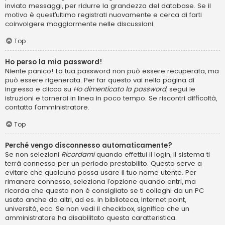
inviato messaggi, per ridurre la grandezza del database. Se il
motivo è quest’ultimo registrati nuovamente e cerca di farti
coinvolgere maggiormente nelle discussioni.
Top
Ho perso la mia password!
Niente panico! La tua password non può essere recuperata, ma
può essere rigenerata. Per far questo vai nella pagina di
ingresso e clicca su
Ho dimenticato la password
, segui le
istruzioni e tornerai in linea in poco tempo. Se riscontri difficoltà,
contatta l’amministratore.
Top
Perché vengo disconnesso automaticamente?
Se non selezioni
Ricordami
quando effettui il login, il sistema ti
terrà connesso per un periodo prestabilito. Questo serve a
evitare che qualcuno possa usare il tuo nome utente. Per
rimanere connesso, seleziona l’opzione quando entri, ma
ricorda che questo non è consigliato se ti colleghi da un PC
usato anche da altri, ad es. in biblioteca, Internet point,
università, ecc. Se non vedi il checkbox, significa che un
amministratore ha disabilitato questa caratteristica.