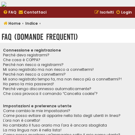
FAQ
Contattaci
Iscriviti
Login
Home
Indice
FAQ (Domande Frequenti)
Connessione e registrazione
Perché devo registrarmi?
Che cosa è COPPA?
Perché non riesco a registrarmi?
Mi sono registrato ma non riesco a connettermi!
Perché non riesco a connettermi?
Mi sono registrato tempo fa, ma non riesco più a connettermi?!
Ho perso la mia password!
Perché vengo disconnesso automaticamente?
Che cosa provoca il comando “Cancella cookie”?
Impostazioni e preferenze utente
Come cambio le mie impostazioni?
Come posso evitare di apparire nella lista degli utenti in linea?
L’ora non è corretta!
Ho cambiato il fuso orario ma l’ora è ancora sbagliata
La mia lingua non è nella lista!
Come posso mostrare un’immagine sotto il mio nome utente?