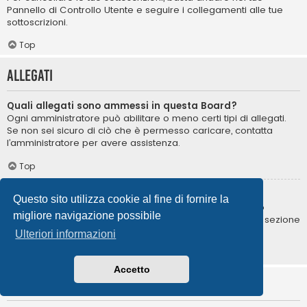
Pannello di Controllo Utente e seguire i collegamenti alle tue
sottoscrizioni.
Top
Allegati
Quali allegati sono ammessi in questa Board?
Ogni amministratore può abilitare o meno certi tipi di allegati.
Se non sei sicuro di ciò che è permesso caricare, contatta
l’amministratore per avere assistenza.
Top
Come posso trovare i miei allegati?
Questo sito utilizza cookie al fine di fornire la
Per trovare la lista degli allegati da te caricati, vai nel tuo
migliore navigazione possibile
Pannello di Controllo Utente e segui i collegamenti nella sezione
degli allegati.
Ulteriori informazioni
Top
Accetto
Informazioni su phpBB