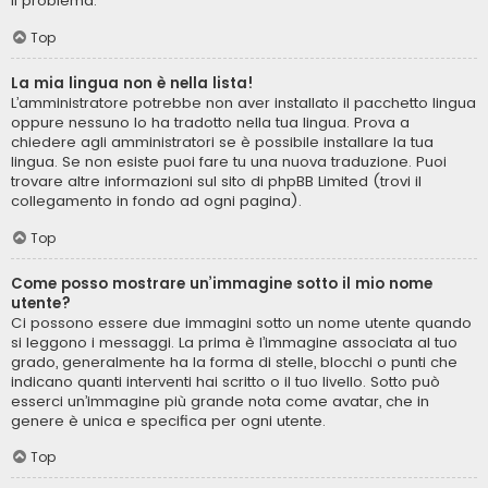
il problema.
Top
La mia lingua non è nella lista!
L’amministratore potrebbe non aver installato il pacchetto lingua
oppure nessuno lo ha tradotto nella tua lingua. Prova a
chiedere agli amministratori se è possibile installare la tua
lingua. Se non esiste puoi fare tu una nuova traduzione. Puoi
trovare altre informazioni sul sito di phpBB Limited (trovi il
collegamento in fondo ad ogni pagina).
Top
Come posso mostrare un’immagine sotto il mio nome
utente?
Ci possono essere due immagini sotto un nome utente quando
si leggono i messaggi. La prima è l’immagine associata al tuo
grado, generalmente ha la forma di stelle, blocchi o punti che
indicano quanti interventi hai scritto o il tuo livello. Sotto può
esserci un’immagine più grande nota come avatar, che in
genere è unica e specifica per ogni utente.
Top