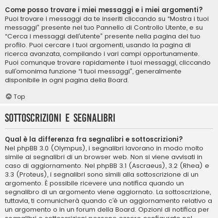
Come posso trovare i miei messaggi e i miei argomenti?
Puoi trovare i messaggi da te inseriti cliccando su “Mostra i tuoi
messaggi” presente nel tuo Pannello di Controllo Utente, e su
“Cerca i messaggi dell’utente” presente nella pagina del tuo
profilo. Puoi cercare i tuoi argomenti, usando la pagina di
ricerca avanzata, compilando i vari campi opportunamente.
Puoi comunque trovare rapidamente i tuoi messaggi, cliccando
sull’omonima funzione “I tuoi messaggi”, generalmente
disponibile in ogni pagina della Board.
Top
Sottoscrizioni e segnalibri
Qual è la differenza fra segnalibri e sottoscrizioni?
Nel phpBB 3.0 (Olympus), i segnalibri lavorano in modo molto
simile ai segnalibri di un browser web. Non si viene avvisati in
caso di aggiornamento. Nel phpBB 3.1 (Ascraeus), 3.2 (Rhea) e
3.3 (Proteus), i segnalibri sono simili alla sottoscrizione di un
argomento. È possibile ricevere una notifica quando un
segnalibro di un argomento viene aggiornato. La sottoscrizione,
tuttavia, ti comunicherà quando c’è un aggiornamento relativo a
un argomento o in un forum della Board. Opzioni di notifica per