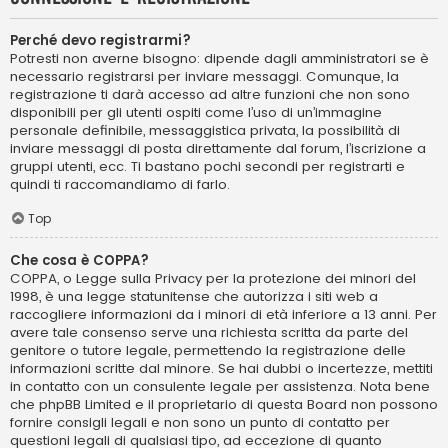
Perché devo registrarmi?
Potresti non averne bisogno: dipende dagli amministratori se è
necessario registrarsi per inviare messaggi. Comunque, la
registrazione ti darà accesso ad altre funzioni che non sono
disponibili per gli utenti ospiti come l’uso di un’immagine
personale definibile, messaggistica privata, la possibilità di
inviare messaggi di posta direttamente dal forum, l’iscrizione a
gruppi utenti, ecc. Ti bastano pochi secondi per registrarti e
quindi ti raccomandiamo di farlo.
Top
Che cosa è COPPA?
COPPA, o Legge sulla Privacy per la protezione dei minori del
1998, è una legge statunitense che autorizza i siti web a
raccogliere informazioni da i minori di età inferiore a 13 anni. Per
avere tale consenso serve una richiesta scritta da parte del
genitore o tutore legale, permettendo la registrazione delle
informazioni scritte dal minore. Se hai dubbi o incertezze, mettiti
in contatto con un consulente legale per assistenza. Nota bene
che phpBB Limited e il proprietario di questa Board non possono
fornire consigli legali e non sono un punto di contatto per
questioni legali di qualsiasi tipo, ad eccezione di quanto