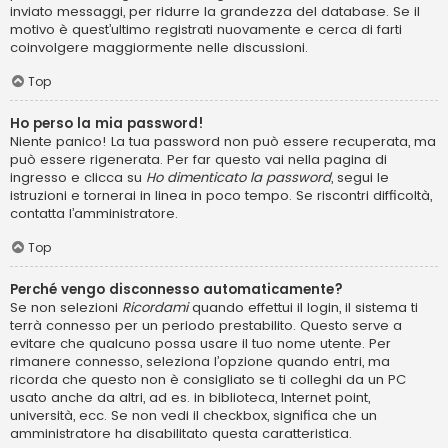
inviato messaggi, per ridurre la grandezza del database. Se il
motivo è quest’ultimo registrati nuovamente e cerca di farti
coinvolgere maggiormente nelle discussioni.
Top
Ho perso la mia password!
Niente panico! La tua password non può essere recuperata, ma
può essere rigenerata. Per far questo vai nella pagina di
ingresso e clicca su
Ho dimenticato la password
, segui le
istruzioni e tornerai in linea in poco tempo. Se riscontri difficoltà,
contatta l’amministratore.
Top
Perché vengo disconnesso automaticamente?
Se non selezioni
Ricordami
quando effettui il login, il sistema ti
terrà connesso per un periodo prestabilito. Questo serve a
evitare che qualcuno possa usare il tuo nome utente. Per
rimanere connesso, seleziona l’opzione quando entri, ma
ricorda che questo non è consigliato se ti colleghi da un PC
usato anche da altri, ad es. in biblioteca, Internet point,
università, ecc. Se non vedi il checkbox, significa che un
amministratore ha disabilitato questa caratteristica.