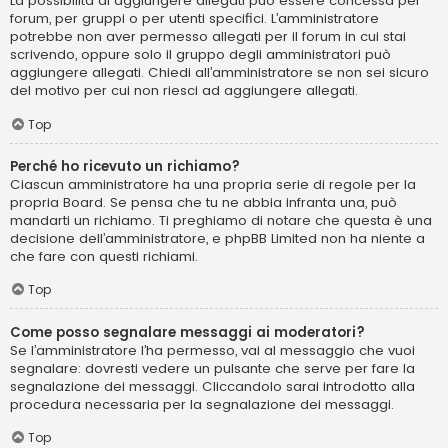
La possibilità di aggiungere allegati può essere concessa per
forum, per gruppi o per utenti specifici. L’amministratore
potrebbe non aver permesso allegati per il forum in cui stai
scrivendo, oppure solo il gruppo degli amministratori può
aggiungere allegati. Chiedi all’amministratore se non sei sicuro
del motivo per cui non riesci ad aggiungere allegati.
Top
Perché ho ricevuto un richiamo?
Ciascun amministratore ha una propria serie di regole per la
propria Board. Se pensa che tu ne abbia infranta una, può
mandarti un richiamo. Ti preghiamo di notare che questa è una
decisione dell’amministratore, e phpBB Limited non ha niente a
che fare con questi richiami.
Top
Come posso segnalare messaggi ai moderatori?
Se l’amministratore l’ha permesso, vai al messaggio che vuoi
segnalare: dovresti vedere un pulsante che serve per fare la
segnalazione dei messaggi. Cliccandolo sarai introdotto alla
procedura necessaria per la segnalazione dei messaggi.
Top