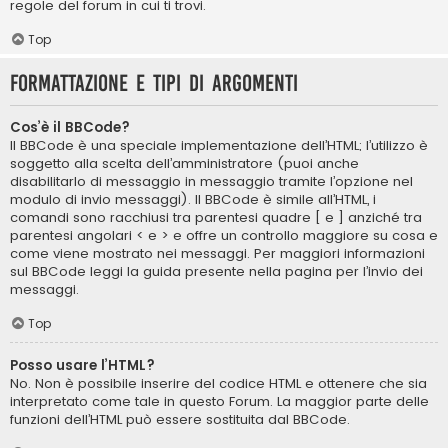
regole del forum in cui ti trovi.
Top
Formattazione e tipi di argomenti
Cos’è il BBCode?
Il BBCode è una speciale implementazione dell’HTML; l’utilizzo è
soggetto alla scelta dell’amministratore (puoi anche
disabilitarlo di messaggio in messaggio tramite l’opzione nel
modulo di invio messaggi). Il BBCode è simile all’HTML, i
comandi sono racchiusi tra parentesi quadre [ e ] anziché tra
parentesi angolari < e > e offre un controllo maggiore su cosa e
come viene mostrato nei messaggi. Per maggiori informazioni
sul BBCode leggi la guida presente nella pagina per l’invio dei
messaggi.
Top
Posso usare l’HTML?
No. Non è possibile inserire del codice HTML e ottenere che sia
interpretato come tale in questo Forum. La maggior parte delle
funzioni dell’HTML può essere sostituita dal BBCode.