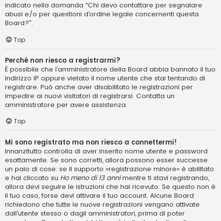
indicato nella domanda “Chi devo contattare per segnalare
abusi e/o per questioni d’ordine legale concernenti questa
Board?”.
Top
Perché non riesco a registrarmi?
È possibile che l’amministratore della Board abbia bannato il tuo
indirizzo IP oppure vietato il nome utente che stai tentando di
registrare. Può anche aver disabilitato le registrazioni per
impedire ai nuovi visitatori di registrarsi. Contatta un
amministratore per avere assistenza.
Top
Mi sono registrato ma non riesco a connettermi!
Innanzitutto controlla di aver inserito nome utente e password
esattamente. Se sono corretti, allora possono esser successe
un paio di cose: se il supporto «registrazione minore» è abilitato
e hai cliccato su
Ho meno di 13 anni
mentre ti stavi registrando,
allora devi seguire le istruzioni che hai ricevuto. Se questo non è
il tuo caso, forse devi attivare il tuo account. Alcune Board
richiedono che tutte le nuove registrazioni vengano attivate
dall’utente stesso o dagli amministratori, prima di poter