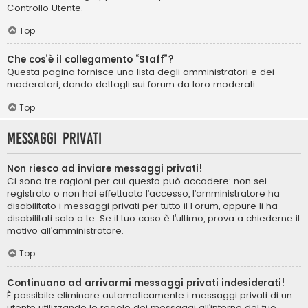
Controllo Utente.
Top
Che cos’è il collegamento “Staff”?
Questa pagina fornisce una lista degli amministratori e dei
moderatori, dando dettagli sui forum da loro moderati.
Top
Messaggi privati
Non riesco ad inviare messaggi privati!
Ci sono tre ragioni per cui questo può accadere: non sei
registrato o non hai effettuato l’accesso, l’amministratore ha
disabilitato i messaggi privati per tutto il Forum, oppure li ha
disabilitati solo a te. Se il tuo caso è l’ultimo, prova a chiederne il
motivo all’amministratore.
Top
Continuano ad arrivarmi messaggi privati indesiderati!
È possibile eliminare automaticamente i messaggi privati ​​di un
utente utilizzando le regole dei messaggi all’interno del tuo