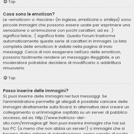
Top
Cosa sono le emoticon?
Le «emoticon» o «faccine» (in inglese,
emoticons
o
smileys
) sono
piccole immagini che possono essere usate per esprimere una
sensazione o un’emozione con pochi caratteri; ad es. :)
significa felice, :( significa triste. Questo Forum trasforma
automaticamente queste serie di caratteri in immagini. La lista
completa delle emoticon è visibile nella pagina di invio
messaggi. Cerca di non esagerare nell’uso delle emoticon,
possono facilmente rendere un messaggio illeggibile, e un
moderatore potrebbe decidere di modificarlo o addirittura
rimuoverlo.
Top
Posso inserire delle immagini?
Sì, puoi inserire delle immagini nei tuoi messaggi. Se
l’amministratore permette gli allegati è possibile caricare delle
immagini direttamente sulla Board; in alternativa devi creare un
collegamento a un’immagine ospitata su un server di pubblico
accesso, ad es. http://www.indirizzo-del-
sito.com/immagine.gif. Non puoi inserire immagini che hai sul
tuo PC (a meno che non abbia un server!) o immagini che si
trovano dietro sistemi di autenticazione, come caselle di posta