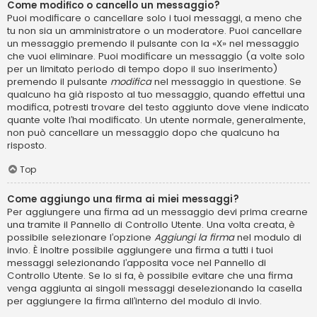
Come modifico o cancello un messaggio?
Puoi modificare o cancellare solo i tuoi messaggi, a meno che
tu non sia un amministratore o un moderatore. Puoi cancellare
un messaggio premendo il pulsante con la «X» nel messaggio
che vuoi eliminare. Puoi modificare un messaggio (a volte solo
per un limitato periodo di tempo dopo il suo inserimento)
premendo il pulsante
modifica
nel messaggio in questione. Se
qualcuno ha già risposto al tuo messaggio, quando effettui una
modifica, potresti trovare del testo aggiunto dove viene indicato
quante volte l’hai modificato. Un utente normale, generalmente,
non può cancellare un messaggio dopo che qualcuno ha
risposto.
Top
Come aggiungo una firma ai miei messaggi?
Per aggiungere una firma ad un messaggio devi prima crearne
una tramite il Pannello di Controllo Utente. Una volta creata, è
possibile selezionare l’opzione
Aggiungi la firma
nel modulo di
invio. È inoltre possibile aggiungere una firma a tutti i tuoi
messaggi selezionando l’apposita voce nel Pannello di
Controllo Utente. Se lo si fa, è possibile evitare che una firma
venga aggiunta ai singoli messaggi deselezionando la casella
per aggiungere la firma all’interno del modulo di invio.