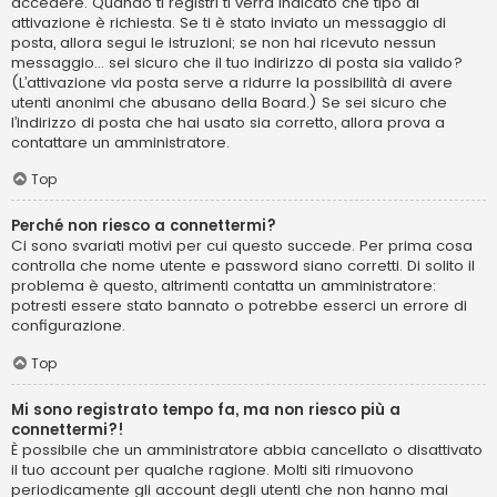
accedere. Quando ti registri ti verrà indicato che tipo di
attivazione è richiesta. Se ti è stato inviato un messaggio di
posta, allora segui le istruzioni; se non hai ricevuto nessun
messaggio... sei sicuro che il tuo indirizzo di posta sia valido?
(L’attivazione via posta serve a ridurre la possibilità di avere
utenti anonimi che abusano della Board.) Se sei sicuro che
l’indirizzo di posta che hai usato sia corretto, allora prova a
contattare un amministratore.
Top
Perché non riesco a connettermi?
Ci sono svariati motivi per cui questo succede. Per prima cosa
controlla che nome utente e password siano corretti. Di solito il
problema è questo, altrimenti contatta un amministratore:
potresti essere stato bannato o potrebbe esserci un errore di
configurazione.
Top
Mi sono registrato tempo fa, ma non riesco più a
connettermi?!
È possibile che un amministratore abbia cancellato o disattivato
il tuo account per qualche ragione. Molti siti rimuovono
periodicamente gli account degli utenti che non hanno mai