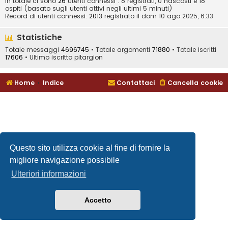
In totale ci sono
26
utenti connessi : 8 registrati, 0 nascosti e 18
ospiti (basato sugli utenti attivi negli ultimi 5 minuti)
Record di utenti connessi:
2013
registrato il dom 10 ago 2025, 6:33
Statistiche
Totale messaggi
4696745
• Totale argomenti
71880
• Totale iscritti
17606
• Ultimo iscritto
pitargion
Home
Indice
Contattaci
Cancella cookie
Questo sito utilizza cookie al fine di fornire la
migliore navigazione possibile
Ulteriori informazioni
Accetto