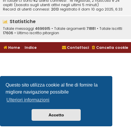
In totale ci sono
42
utenti connessi : 16 registrati, 2 nascosti e 24
ospiti (basato sugli utenti attivi negli ultimi 5 minuti)
Record di utenti connessi:
2013
registrato il dom 10 ago 2025, 6:33
Statistiche
Totale messaggi
4696915
• Totale argomenti
71881
• Totale iscritti
17606
• Ultimo iscritto
pitargion
Home
Indice
Contattaci
Cancella cookie
Questo sito utilizza cookie al fine di fornire la
migliore navigazione possibile
Ulteriori informazioni
Accetto