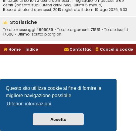
In totale ci sono
70
utenti connessi : 1 registrato, 0 nascosti e 69
ospiti (basato sugli utenti attivi negli ultimi 5 minuti)
Record di utenti connessi:
2013
registrato il dom 10 ago 2025, 6:33
Statistiche
Totale messaggi
4696939
• Totale argomenti
71881
• Totale iscritti
17606
• Ultimo iscritto
pitargion
Home
Indice
Contattaci
Cancella cookie
Questo sito utilizza cookie al fine di fornire la
migliore navigazione possibile
Ulteriori informazioni
Accetto