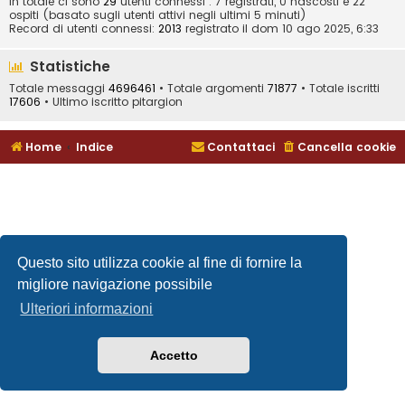
In totale ci sono
29
utenti connessi : 7 registrati, 0 nascosti e 22
ospiti (basato sugli utenti attivi negli ultimi 5 minuti)
Record di utenti connessi:
2013
registrato il dom 10 ago 2025, 6:33
Statistiche
Totale messaggi
4696461
• Totale argomenti
71877
• Totale iscritti
17606
• Ultimo iscritto
pitargion
Home
Indice
Contattaci
Cancella cookie
Questo sito utilizza cookie al fine di fornire la
migliore navigazione possibile
Ulteriori informazioni
Accetto