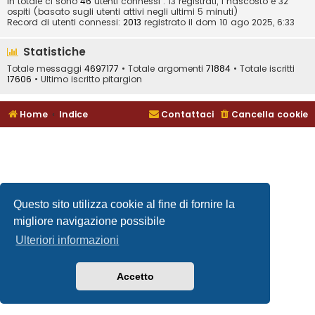
In totale ci sono
46
utenti connessi : 13 registrati, 1 nascosto e 32
ospiti (basato sugli utenti attivi negli ultimi 5 minuti)
Record di utenti connessi:
2013
registrato il dom 10 ago 2025, 6:33
Statistiche
Totale messaggi
4697177
• Totale argomenti
71884
• Totale iscritti
17606
• Ultimo iscritto
pitargion
Home
Indice
Contattaci
Cancella cookie
Questo sito utilizza cookie al fine di fornire la
migliore navigazione possibile
Ulteriori informazioni
Accetto