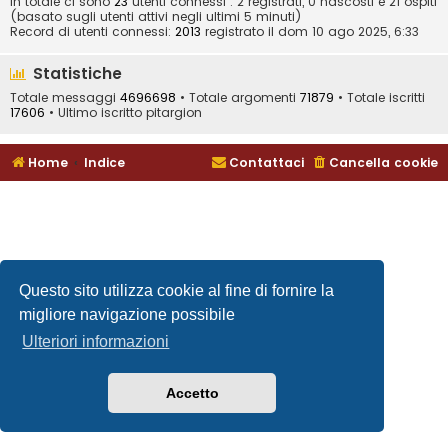
In totale ci sono
23
utenti connessi : 2 registrati, 0 nascosti e 21 ospiti
(basato sugli utenti attivi negli ultimi 5 minuti)
Record di utenti connessi:
2013
registrato il dom 10 ago 2025, 6:33
Statistiche
Totale messaggi
4696698
• Totale argomenti
71879
• Totale iscritti
17606
• Ultimo iscritto
pitargion
Home
Indice
Contattaci
Cancella cookie
Questo sito utilizza cookie al fine di fornire la
migliore navigazione possibile
Ulteriori informazioni
Accetto