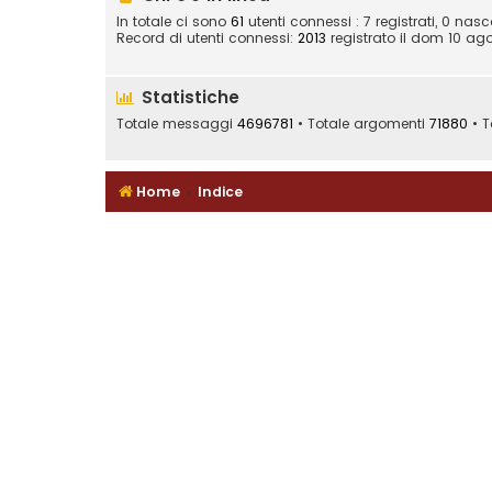
In totale ci sono
61
utenti connessi : 7 registrati, 0 nasc
Record di utenti connessi:
2013
registrato il dom 10 ago
Statistiche
Totale messaggi
4696781
• Totale argomenti
71880
• T
Home
Indice