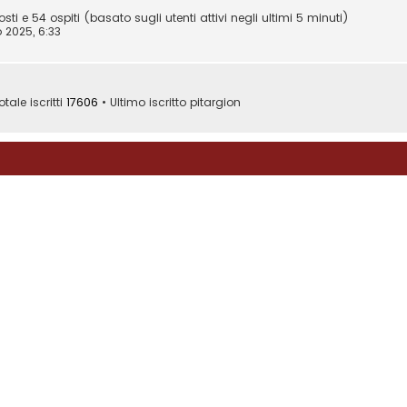
osti e 54 ospiti (basato sugli utenti attivi negli ultimi 5 minuti)
 2025, 6:33
otale iscritti
17606
• Ultimo iscritto
pitargion