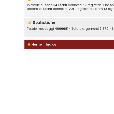
In totale ci sono
34
utenti connessi : 7 registrati, 1 nasc
Record di utenti connessi:
2013
registrato il dom 10 ago
Statistiche
Totale messaggi
4696681
• Totale argomenti
71879
• T
Home
Indice