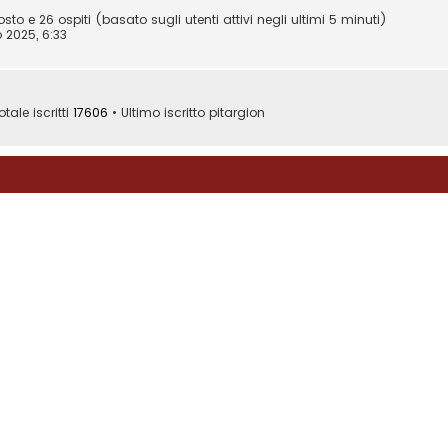
osto e 26 ospiti (basato sugli utenti attivi negli ultimi 5 minuti)
 2025, 6:33
otale iscritti
17606
• Ultimo iscritto
pitargion