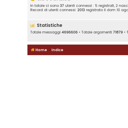
In totale ci sono
37
utenti connessi : 5 registrati, 2 nasc
Record di utenti connessi:
2013
registrato il dom 10 ago
Statistiche
Totale messaggi
4696606
• Totale argomenti
71879
• T
Home
Indice