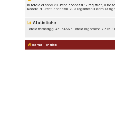
In totale ci sono
20
utenti connessi : 2 registrati, 0 nasc
Record di utenti connessi:
2013
registrato il dom 10 ago
Statistiche
Totale messaggi
4696456
• Totale argomenti
71876
• T
Home
Indice