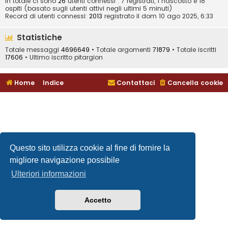
In totale ci sono
26
utenti connessi : 7 registrati, 1 nascosto e 18
ospiti (basato sugli utenti attivi negli ultimi 5 minuti)
Record di utenti connessi:
2013
registrato il dom 10 ago 2025, 6:33
Statistiche
Totale messaggi
4696649
• Totale argomenti
71879
• Totale iscritti
17606
• Ultimo iscritto
pitargion
Home
Indice
Contattaci
Cancella cookie
Questo sito utilizza cookie al fine di fornire la
migliore navigazione possibile
Ulteriori informazioni
Accetto