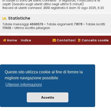
In totale ci sono
24
utenti connessi : 5 registrati, 1 nascosto e 18
ospiti (basato sugli utenti attivi negli ultimi 5 minuti)
Record di utenti connessi:
2013
registrato il dom 10 ago 2025, 6:33
Statistiche
Totale messaggi
4696576
• Totale argomenti
71878
• Totale iscritti
17606
• Ultimo iscritto
pitargion
Home
Indice
Contattaci
Cancella cookie
Questo sito utilizza cookie al fine di fornire la
migliore navigazione possibile
Ulteriori informazioni
Accetto