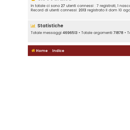
In totale ci sono
27
utenti connessi : 7 registrati, 1 nasc
Record di utenti connessi:
2013
registrato il dom 10 ago
Statistiche
Totale messaggi
4696513
• Totale argomenti
71878
• To
Home
Indice