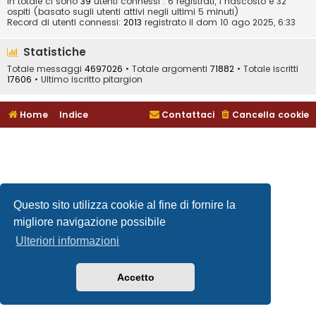
In totale ci sono
39
utenti connessi : 6 registrati, 1 nascosto e 32
ospiti (basato sugli utenti attivi negli ultimi 5 minuti)
Record di utenti connessi:
2013
registrato il dom 10 ago 2025, 6:33
Statistiche
Totale messaggi
4697026
• Totale argomenti
71882
• Totale iscritti
17606
• Ultimo iscritto
pitargion
Home
Indice
Contattaci
Cancella cookie
Questo sito utilizza cookie al fine di fornire la
migliore navigazione possibile
Ulteriori informazioni
Accetto