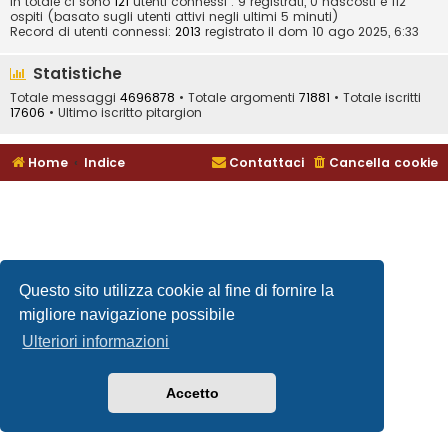
In totale ci sono
121
utenti connessi : 9 registrati, 0 nascosti e 112
ospiti (basato sugli utenti attivi negli ultimi 5 minuti)
Record di utenti connessi:
2013
registrato il dom 10 ago 2025, 6:33
Statistiche
Totale messaggi
4696878
• Totale argomenti
71881
• Totale iscritti
17606
• Ultimo iscritto
pitargion
Home
Indice
Contattaci
Cancella cookie
Questo sito utilizza cookie al fine di fornire la
migliore navigazione possibile
Ulteriori informazioni
Accetto