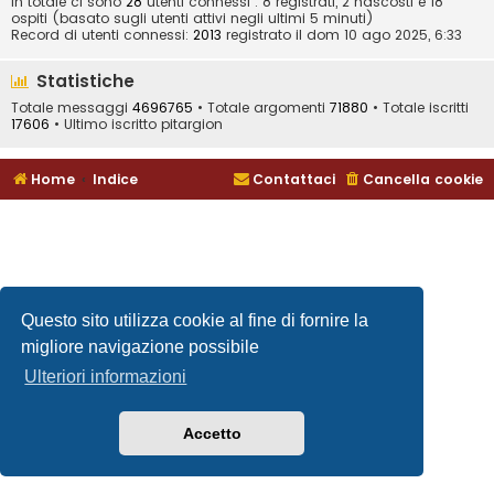
In totale ci sono
28
utenti connessi : 8 registrati, 2 nascosti e 18
ospiti (basato sugli utenti attivi negli ultimi 5 minuti)
Record di utenti connessi:
2013
registrato il dom 10 ago 2025, 6:33
Statistiche
Totale messaggi
4696765
• Totale argomenti
71880
• Totale iscritti
17606
• Ultimo iscritto
pitargion
Home
Indice
Contattaci
Cancella cookie
Questo sito utilizza cookie al fine di fornire la
migliore navigazione possibile
Ulteriori informazioni
Accetto