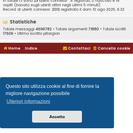
In totale ci sono
23
utenti connessi : 4 registrati, 0 nascosti e 19
ospiti (basato sugli utenti attivi negli ultimi 5 minuti)
Record di utenti connessi:
2013
registrato il dom 10 ago 2025, 6:33
Statistiche
Totale messaggi
4696782
• Totale argomenti
71880
• Totale iscritti
17606
• Ultimo iscritto
pitargion
Home
Indice
Contattaci
Cancella cookie
Questo sito utilizza cookie al fine di fornire la
migliore navigazione possibile
Ulteriori informazioni
Accetto