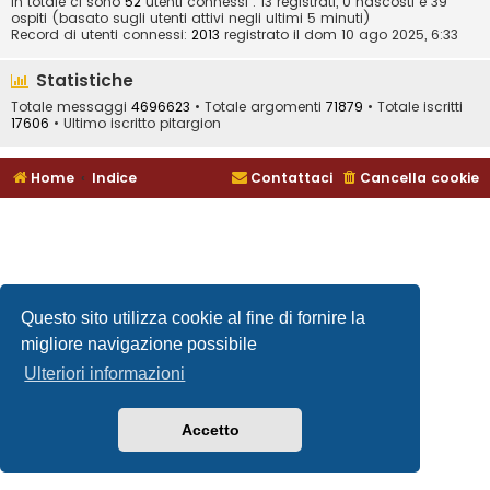
In totale ci sono
52
utenti connessi : 13 registrati, 0 nascosti e 39
ospiti (basato sugli utenti attivi negli ultimi 5 minuti)
Record di utenti connessi:
2013
registrato il dom 10 ago 2025, 6:33
Statistiche
Totale messaggi
4696623
• Totale argomenti
71879
• Totale iscritti
17606
• Ultimo iscritto
pitargion
Home
Indice
Contattaci
Cancella cookie
Questo sito utilizza cookie al fine di fornire la
migliore navigazione possibile
Ulteriori informazioni
Accetto