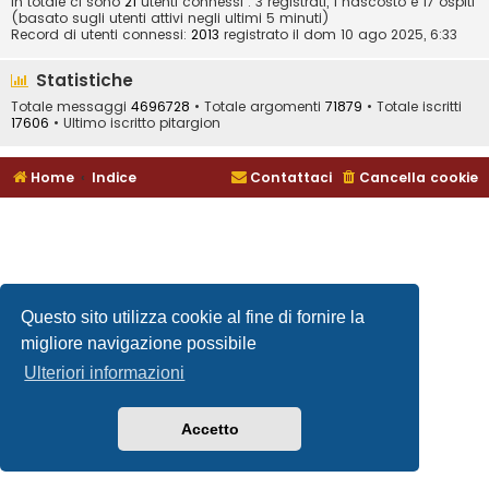
In totale ci sono
21
utenti connessi : 3 registrati, 1 nascosto e 17 ospiti
(basato sugli utenti attivi negli ultimi 5 minuti)
Record di utenti connessi:
2013
registrato il dom 10 ago 2025, 6:33
Statistiche
Totale messaggi
4696728
• Totale argomenti
71879
• Totale iscritti
17606
• Ultimo iscritto
pitargion
Home
Indice
Contattaci
Cancella cookie
Questo sito utilizza cookie al fine di fornire la
migliore navigazione possibile
Ulteriori informazioni
Accetto