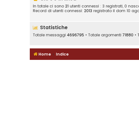
In totale ci sono
21
utenti connessi : 3 registrati, 0 nasco
Record di utenti connessi:
2013
registrato il dom 10 ago
Statistiche
Totale messaggi
4696795
• Totale argomenti
71880
• T
Home
Indice