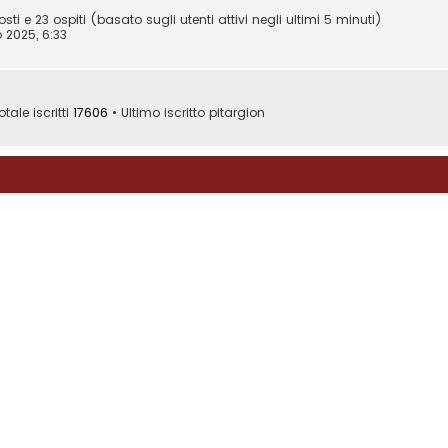
sti e 23 ospiti (basato sugli utenti attivi negli ultimi 5 minuti)
 2025, 6:33
otale iscritti
17606
• Ultimo iscritto
pitargion