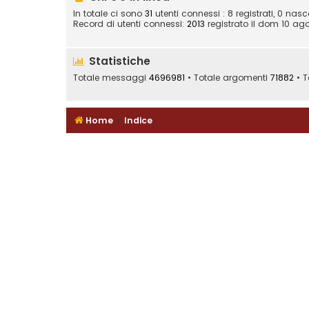
In totale ci sono
31
utenti connessi : 8 registrati, 0 nasco
Record di utenti connessi:
2013
registrato il dom 10 ago
Statistiche
Totale messaggi
4696981
• Totale argomenti
71882
• T
Home
Indice