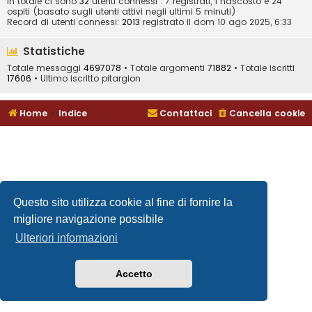
In totale ci sono
32
utenti connessi : 7 registrati, 1 nascosto e 24
ospiti (basato sugli utenti attivi negli ultimi 5 minuti)
Record di utenti connessi:
2013
registrato il dom 10 ago 2025, 6:33
Statistiche
Totale messaggi
4697078
• Totale argomenti
71882
• Totale iscritti
17606
• Ultimo iscritto
pitargion
Home
Indice
Contattaci
Cancella cookie
Questo sito utilizza cookie al fine di fornire la
migliore navigazione possibile
Ulteriori informazioni
Accetto