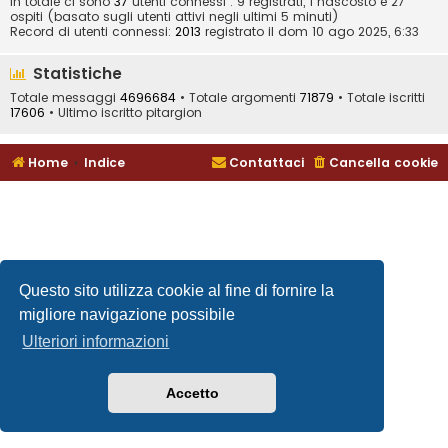
In totale ci sono
37
utenti connessi : 9 registrati, 1 nascosto e 27
ospiti (basato sugli utenti attivi negli ultimi 5 minuti)
Record di utenti connessi:
2013
registrato il dom 10 ago 2025, 6:33
Statistiche
Totale messaggi
4696684
• Totale argomenti
71879
• Totale iscritti
17606
• Ultimo iscritto
pitargion
Home
Indice
Contattaci
Cancella cookie
Questo sito utilizza cookie al fine di fornire la
migliore navigazione possibile
Ulteriori informazioni
Accetto