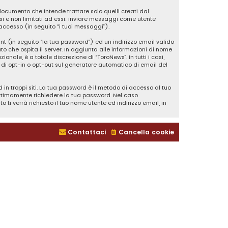
ocumento che intende trattare solo quelli creati dal
si e non limitati ad essi: inviare messaggi come utente
’accesso (in seguito “i tuoi messaggi”).
nt (in seguito “la tua password”) ed un indirizzo email valido
ato che ospita il server. In aggiunta alle informazioni di nome
onale, è a totale discrezione di “ToroNews”. In tutti i casi,
tà di opt-in o opt-out sul generatore automatico di email del
in troppi siti. La tua password è il metodo di accesso al tuo
gittimamente richiedere la tua password. Nel caso
ti verrà richiesto il tuo nome utente ed indirizzo email, in
Contattaci
Cancella cookie