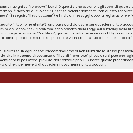
tre navighi su “ToroNews”, benché questi siano estranei agli scopi di questo d
rmazioni è dato da quello che tu inserisci volontariamente. Con questo sono inte
News” (in seguito “il tuo account”) e l’invio di messaggi dopo la registrazione e l
n seguito “il tuo nome utente”), una password da usare per accedere al tuo accou
pertura dell’account su “ToroNews” sono protette dalle Leggi sulla Privacy dello St
so di registrazione su “ToroNews”, quale altra informazione sia obbligatoria o opzi
 hai fornito possano essere rese pubbliche. All’interno del tuo account, hai facol
i sicurezza. In ogni caso ti raccomandiamo di non utilizzare la stessa password 
da che in nessuna circostanza affiliati di “ToroNews”, phpBB o terzi possono le
imenticato la password” prevista dal software phpBB. Durante questo procedimento 
ord che ti permetterà di accedere nuovamente al tuo account.