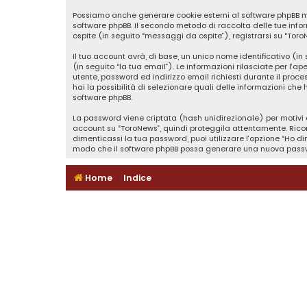
Possiamo anche generare cookie esterni al software phpBB men
software phpBB. Il secondo metodo di raccolta delle tue info
ospite (in seguito “messaggi da ospite”), registrarsi su “Toro
Il tuo account avrà, di base, un unico nome identificativo (i
(in seguito “la tua email”). Le informazioni rilasciate per l’a
utente, password ed indirizzo email richiesti durante il proces
hai la possibilità di selezionare quali delle informazioni che
software phpBB.
La password viene criptata (hash unidirezionale) per motivi d
account su “ToroNews”, quindi proteggila attentamente. Ricor
dimenticassi la tua password, puoi utilizzare l’opzione “Ho d
modo che il software phpBB possa generare una nuova passw
Home
Indice