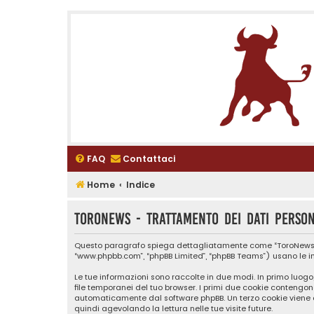
FAQ
Contattaci
Home
Indice
ToroNews - Trattamento dei dati person
Questo paragrafo spiega dettagliatamente come “ToroNews” ed ev
“www.phpbb.com”, “phpBB Limited”, “phpBB Teams”) usano le inf
Le tue informazioni sono raccolte in due modi. In primo luogo
file temporanei del tuo browser. I primi due cookie contengono
automaticamente dal software phpBB. Un terzo cookie viene c
quindi agevolando la lettura nelle tue visite future.