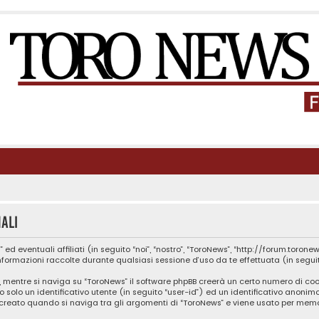
ali
entuali affiliati (in seguito “noi”, “nostro”, “ToroNews”, “http://forum.toronews.n
ormazioni raccolte durante qualsiasi sessione d’uso da te effettuata (in seguito
, mentre si naviga su “ToroNews” il software phpBB creerà un certo numero di cook
 solo un identificativo utente (in seguito “user-id”) ed un identificativo anonim
reato quando si naviga tra gli argomenti di “ToroNews” e viene usato per memor