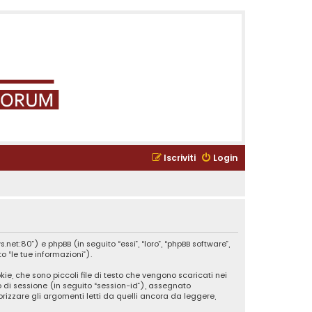
Iscriviti
Login
et:80”) e phpBB (in seguito “essi”, “loro”, “phpBB software”,
 “le tue informazioni”).
ie, che sono piccoli file di testo che vengono scaricati nei
o di sessione (in seguito “session-id”), assegnato
izzare gli argomenti letti da quelli ancora da leggere,