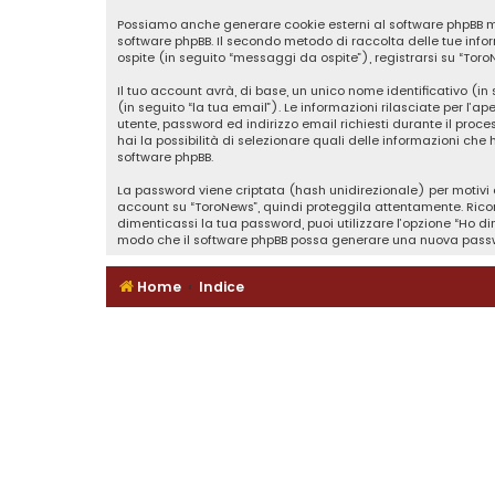
Possiamo anche generare cookie esterni al software phpBB men
software phpBB. Il secondo metodo di raccolta delle tue info
ospite (in seguito “messaggi da ospite”), registrarsi su “Toro
Il tuo account avrà, di base, un unico nome identificativo (i
(in seguito “la tua email”). Le informazioni rilasciate per l’a
utente, password ed indirizzo email richiesti durante il proces
hai la possibilità di selezionare quali delle informazioni che
software phpBB.
La password viene criptata (hash unidirezionale) per motivi d
account su “ToroNews”, quindi proteggila attentamente. Ricor
dimenticassi la tua password, puoi utilizzare l’opzione “Ho d
modo che il software phpBB possa generare una nuova passw
Home
Indice