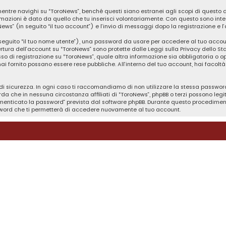
tre navighi su “ToroNews”, benché questi siano estranei agli scopi di questo d
rmazioni è dato da quello che tu inserisci volontariamente. Con questo sono inte
News” (in seguito “il tuo account”) e l’invio di messaggi dopo la registrazione e l
n seguito “il tuo nome utente”), una password da usare per accedere al tuo accou
pertura dell’account su “ToroNews” sono protette dalle Leggi sulla Privacy dello St
so di registrazione su “ToroNews”, quale altra informazione sia obbligatoria o opzi
 hai fornito possano essere rese pubbliche. All’interno del tuo account, hai facol
i sicurezza. In ogni caso ti raccomandiamo di non utilizzare la stessa password 
da che in nessuna circostanza affiliati di “ToroNews”, phpBB o terzi possono le
imenticato la password” prevista dal software phpBB. Durante questo procedimento 
ord che ti permetterà di accedere nuovamente al tuo account.