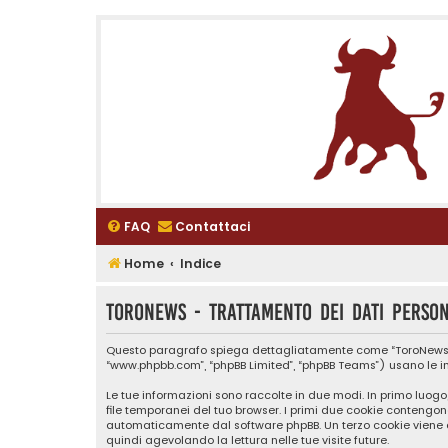
FAQ
Contattaci
Home
Indice
ToroNews - Trattamento dei dati person
Questo paragrafo spiega dettagliatamente come “ToroNews” ed ev
“www.phpbb.com”, “phpBB Limited”, “phpBB Teams”) usano le inf
Le tue informazioni sono raccolte in due modi. In primo luogo
file temporanei del tuo browser. I primi due cookie contengono
automaticamente dal software phpBB. Un terzo cookie viene c
quindi agevolando la lettura nelle tue visite future.