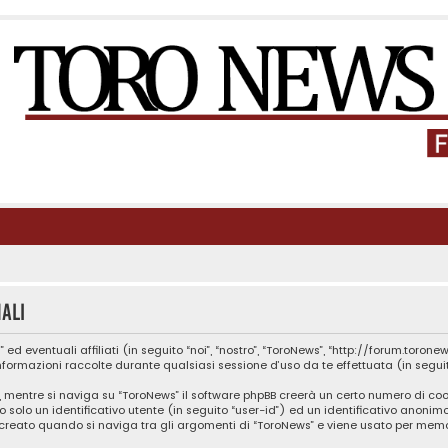
ali
entuali affiliati (in seguito “noi”, “nostro”, “ToroNews”, “http://forum.toronews.n
ormazioni raccolte durante qualsiasi sessione d’uso da te effettuata (in seguito
, mentre si naviga su “ToroNews” il software phpBB creerà un certo numero di cook
 solo un identificativo utente (in seguito “user-id”) ed un identificativo anonim
reato quando si naviga tra gli argomenti di “ToroNews” e viene usato per memor