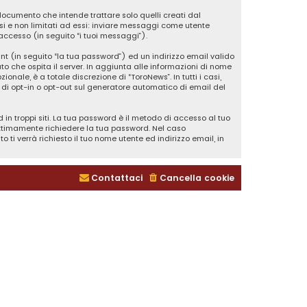
ocumento che intende trattare solo quelli creati dal
si e non limitati ad essi: inviare messaggi come utente
’accesso (in seguito “i tuoi messaggi”).
nt (in seguito “la tua password”) ed un indirizzo email valido
ato che ospita il server. In aggiunta alle informazioni di nome
onale, è a totale discrezione di “ToroNews”. In tutti i casi,
tà di opt-in o opt-out sul generatore automatico di email del
in troppi siti. La tua password è il metodo di accesso al tuo
gittimamente richiedere la tua password. Nel caso
ti verrà richiesto il tuo nome utente ed indirizzo email, in
Contattaci
Cancella cookie