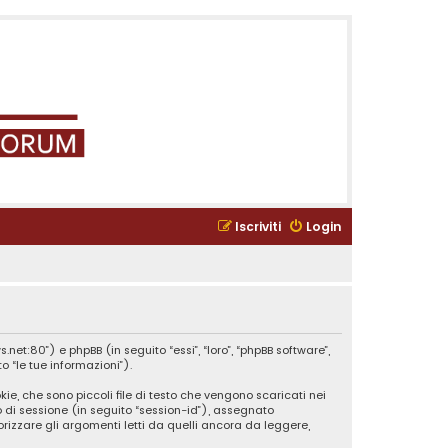
Iscriviti
Login
et:80”) e phpBB (in seguito “essi”, “loro”, “phpBB software”,
 “le tue informazioni”).
ie, che sono piccoli file di testo che vengono scaricati nei
o di sessione (in seguito “session-id”), assegnato
izzare gli argomenti letti da quelli ancora da leggere,