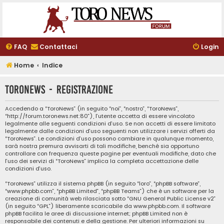
FAQ
Contattaci
Login
Home
Indice
ToroNews - Registrazione
Accedendo a “ToroNews” (in seguito “noi”, “nostro”, “ToroNews”,
“http://forum.toronews.net:80”), l’utente accetta di essere vincolato
legalmente alle seguenti condizioni d’uso. Se non accetti di essere limitato
legalmente dalle condizioni d’uso seguenti non utilizzare i servizi offerti da
“ToroNews”. Le condizioni d’uso possono cambiare in qualunque momento,
sarà nostra premura avvisarti di tali modifiche, benché sia opportuno
controllare con frequenza queste pagine per eventuali modifiche, dato che
l’uso dei servizi di “ToroNews” implica la completa accettazione delle
condizioni d’uso.
“ToroNews” utilizza il sistema phpBB (in seguito “loro”, “phpBB software”,
“www.phpbb.com”, “phpBB Limited”, “phpBB Teams”) che è un software per la
creazione di comunità web rilasciata sotto “
GNU General Public License v2
”
(in seguito “GPL”) liberamente scaricabile da
www.phpbb.com
. Il software
phpBB facilita le aree di discussione internet; phpBB Limited non è
responsabile dei contenuti e della gestione. Per ulteriori informazioni su