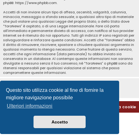
phpBB:
https://www.phpbb.com
.
Accetti di non inviare alcun tipo di offesa, oscenità, volgarità, calunnia,
minaccia, messaggio a sfondo sessuale, o qualsiasi altro tipo di materiale
che può violare una qualsiasi Legge del proprio Stato, o dello Stato dove
“ToroNews” è ospitato, o di una Legge internazionale. Fare ciò porta
all’immediato e permanente divieto di accesso, con notifica al tuo provider
Internet se è ritenuto da noi opportuno. Tutti gli indirizzi IP sono registrati per
salvaguardare e rinforzare queste condizioni. Accetti che “ToroNews” abbia
il diritto di rimuovere, riscrivere, spostare o chiudere qualsiasi argomento in
qualsiasi momento lo ritenga necessario. Come fruitore di questo servizio,
accetti che ogni informazione (dato personale) tu abbia inviato sia
conservata in un database. Al contempo queste informazioni non saranno
divulgate a nessuno senza il tuo consenso, né “ToroNews” o phpBB sono da
ritenersi responsabili per qualsiasi violazione al sistema che possa
compromettere queste informazioni.
Questo sito utilizza cookie al fine di fornire la
migliore navigazione possibile
Ulteriori informazioni
Home
Indice
Contattaci
Cancella cookie
Accetto