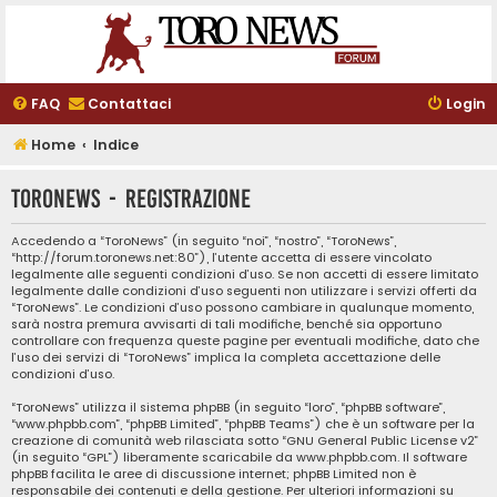
FAQ
Contattaci
Login
Home
Indice
ToroNews - Registrazione
Accedendo a “ToroNews” (in seguito “noi”, “nostro”, “ToroNews”,
“http://forum.toronews.net:80”), l’utente accetta di essere vincolato
legalmente alle seguenti condizioni d’uso. Se non accetti di essere limitato
legalmente dalle condizioni d’uso seguenti non utilizzare i servizi offerti da
“ToroNews”. Le condizioni d’uso possono cambiare in qualunque momento,
sarà nostra premura avvisarti di tali modifiche, benché sia opportuno
controllare con frequenza queste pagine per eventuali modifiche, dato che
l’uso dei servizi di “ToroNews” implica la completa accettazione delle
condizioni d’uso.
“ToroNews” utilizza il sistema phpBB (in seguito “loro”, “phpBB software”,
“www.phpbb.com”, “phpBB Limited”, “phpBB Teams”) che è un software per la
creazione di comunità web rilasciata sotto “
GNU General Public License v2
”
(in seguito “GPL”) liberamente scaricabile da
www.phpbb.com
. Il software
phpBB facilita le aree di discussione internet; phpBB Limited non è
responsabile dei contenuti e della gestione. Per ulteriori informazioni su