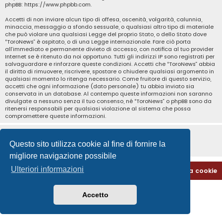
phpBB:
https://www.phpbb.com
.
Accetti di non inviare alcun tipo di offesa, oscenità, volgarità, calunnia,
minaccia, messaggio a sfondo sessuale, o qualsiasi altro tipo di materiale
che può violare una qualsiasi Legge del proprio Stato, o dello Stato dove
“ToroNews” è ospitato, o di una Legge internazionale. Fare ciò porta
all’immediato e permanente divieto di accesso, con notifica al tuo provider
Internet se è ritenuto da noi opportuno. Tutti gli indirizzi IP sono registrati per
salvaguardare e rinforzare queste condizioni. Accetti che “ToroNews” abbia
il diritto di rimuovere, riscrivere, spostare o chiudere qualsiasi argomento in
qualsiasi momento lo ritenga necessario. Come fruitore di questo servizio,
accetti che ogni informazione (dato personale) tu abbia inviato sia
conservata in un database. Al contempo queste informazioni non saranno
divulgate a nessuno senza il tuo consenso, né “ToroNews” o phpBB sono da
ritenersi responsabili per qualsiasi violazione al sistema che possa
compromettere queste informazioni.
Questo sito utilizza cookie al fine di fornire la
migliore navigazione possibile
Ulteriori informazioni
Home
Indice
Contattaci
Cancella cookie
Accetto